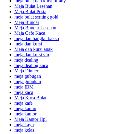
meja bulat dan kursi tiffany
Meja Bulat Lesehan
Meja Bulat Pesta
meja bulat scriting gold
Meja Bundar
Meja Bundar Lesehan
Meja Cafe Kaca
meja dan bangku bakso
meja dan kursi
Meja dan kursi anak
meja dan kursi vip
meja dealing
meja dealing kaca
Meja Dinner
meja gubugan
meja gubukan
meja IBM
meja kaca
Meja Kaca Bulat
meja kafe
meja kantin
meja kantor
Meja Kantor Hpl
meja kayu
meja kelas