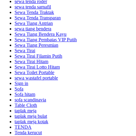
sewa tenda roder
sewa tenda sarnafil
Sewa Tenda Traktak
Sewa Tenda Transparan
Sewa Tiang Antrian
sewa tiang bendera
Sewa Tiang Bendera Kayu
Sewa Tiang Pembatas VIP Putih
Sewa Tiang Peresmian
Sewa Tirai
Sewa Tirai Filamin Putih
Sewa Tirai Hitam
Sewa Tirai Lotto Hitam
Sewa Toilet Portable
sewa wastafel portable
Sign in
Sofa
Sofa hitam
sofa scandinavia
Table Cloth
taplak meja
taplak meja bulat
taplak meja kotak
TENDA
Tenda kerucut