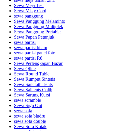
sewa meja taman 2in1
Sewa Meja Test
Sewa Misty Cool
sewa panggung
Sewa Panggung Melaminto
Sewa Panggung Multiplek
Sewa Panggung Portable
Sewa Papan Petunjuk
sewa partisi
sewa partisi hitam
sewa partisi panel foto
sewa partisi R8
Sewa Perlengkapan Bazar
Sewa Qline
Sewa Round Table
Sewa Rumput Sintetis
Sewa Sailcloth Tents
Sewa Sailtents Colth
Sewa Sarung Kursi
sewa scramble
Sewa Sign Out
sewa sofa
sewa sofa bludru
sewa sofa double
Sewa Sofa Kotak