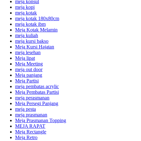
meja konsul
meja kopi
meja kotak
meja kotak 180x80cm
meja kotak ibm
Meja Kotak Melamin
meja kuliah
meja kursi bakso
Meja Kursi Hajatan
meja lesehan
Meja lipat
Meja Meeting
meja out door
Meja panjang
Meja Partisi
meja pembatas acrylic
Meja Pembatas Partisi
meja perasmanan
Meja Persegi Panjang
meja pesta
meja prasmanan
Meja Prasmanan Topping
MEJA RAPAT
Meja Rectangle
Meja Retro