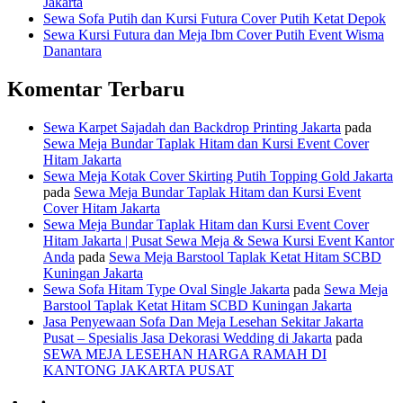
Jakarta
Sewa Sofa Putih dan Kursi Futura Cover Putih Ketat Depok
Sewa Kursi Futura dan Meja Ibm Cover Putih Event Wisma
Danantara
Komentar Terbaru
Sewa Karpet Sajadah dan Backdrop Printing Jakarta
pada
Sewa Meja Bundar Taplak Hitam dan Kursi Event Cover
Hitam Jakarta
Sewa Meja Kotak Cover Skirting Putih Topping Gold Jakarta
pada
Sewa Meja Bundar Taplak Hitam dan Kursi Event
Cover Hitam Jakarta
Sewa Meja Bundar Taplak Hitam dan Kursi Event Cover
Hitam Jakarta | Pusat Sewa Meja & Sewa Kursi Event Kantor
Anda
pada
Sewa Meja Barstool Taplak Ketat Hitam SCBD
Kuningan Jakarta
Sewa Sofa Hitam Type Oval Single Jakarta
pada
Sewa Meja
Barstool Taplak Ketat Hitam SCBD Kuningan Jakarta
Jasa Penyewaan Sofa Dan Meja Lesehan Sekitar Jakarta
Pusat – Spesialis Jasa Dekorasi Wedding di Jakarta
pada
SEWA MEJA LESEHAN HARGA RAMAH DI
KANTONG JAKARTA PUSAT