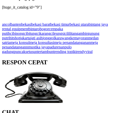
[huge_it_catalog id=”9″]
ancol
banten
bekasi
bekasi barat
bekasi timur
bekasi utara
bintang jaya
rental equipment
bintaro
bogor
cempaka
putih
cibinong
cibitung
cikarang
cileungsi
cililitan
gambir
gunung
putri
hits
hot
jakarta
jati asih
jonggol
karawang
kemayoran
medan
satria
meja konsul
meja konsultasi
meja penandatanganan
meja
penandatangann
mustika jaya
padurenan
pulo
gadung
puncak
setu
sunter
tambun
trending topik
trendy
viral
RESPON CEPAT
CHAT