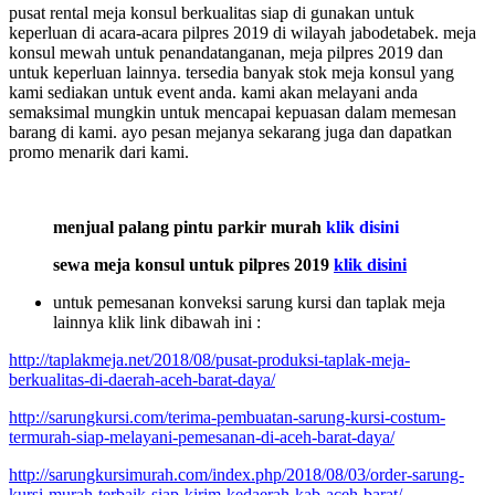
pusat rental meja konsul berkualitas siap di gunakan untuk
keperluan di acara-acara pilpres 2019 di wilayah jabodetabek. meja
konsul mewah untuk penandatanganan, meja pilpres 2019 dan
untuk keperluan lainnya. tersedia banyak stok meja konsul yang
kami sediakan untuk event anda. kami akan melayani anda
semaksimal mungkin untuk mencapai kepuasan dalam memesan
barang di kami. ayo pesan mejanya sekarang juga dan dapatkan
promo menarik dari kami.
menjual palang pintu parkir murah
klik disini
sewa meja konsul untuk pilpres 2019
klik disini
untuk pemesanan konveksi sarung kursi dan taplak meja
lainnya klik link dibawah ini :
http://taplakmeja.net/2018/08/pusat-produksi-taplak-meja-
berkualitas-di-daerah-aceh-barat-daya/
http://sarungkursi.com/terima-pembuatan-sarung-kursi-costum-
termurah-siap-melayani-pemesanan-di-aceh-barat-daya/
http://sarungkursimurah.com/index.php/2018/08/03/order-sarung-
kursi-murah-terbaik-siap-kirim-kedaerah-kab-aceh-barat/