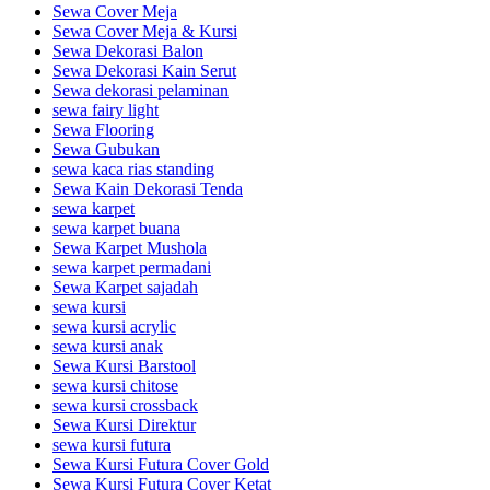
Sewa Cover Meja
Sewa Cover Meja & Kursi
Sewa Dekorasi Balon
Sewa Dekorasi Kain Serut
Sewa dekorasi pelaminan
sewa fairy light
Sewa Flooring
Sewa Gubukan
sewa kaca rias standing
Sewa Kain Dekorasi Tenda
sewa karpet
sewa karpet buana
Sewa Karpet Mushola
sewa karpet permadani
Sewa Karpet sajadah
sewa kursi
sewa kursi acrylic
sewa kursi anak
Sewa Kursi Barstool
sewa kursi chitose
sewa kursi crossback
Sewa Kursi Direktur
sewa kursi futura
Sewa Kursi Futura Cover Gold
Sewa Kursi Futura Cover Ketat