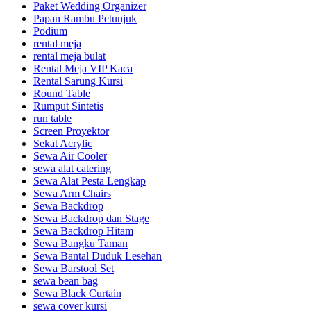
Paket Wedding Organizer
Papan Rambu Petunjuk
Podium
rental meja
rental meja bulat
Rental Meja VIP Kaca
Rental Sarung Kursi
Round Table
Rumput Sintetis
run table
Screen Proyektor
Sekat Acrylic
Sewa Air Cooler
sewa alat catering
Sewa Alat Pesta Lengkap
Sewa Arm Chairs
Sewa Backdrop
Sewa Backdrop dan Stage
Sewa Backdrop Hitam
Sewa Bangku Taman
Sewa Bantal Duduk Lesehan
Sewa Barstool Set
sewa bean bag
Sewa Black Curtain
sewa cover kursi