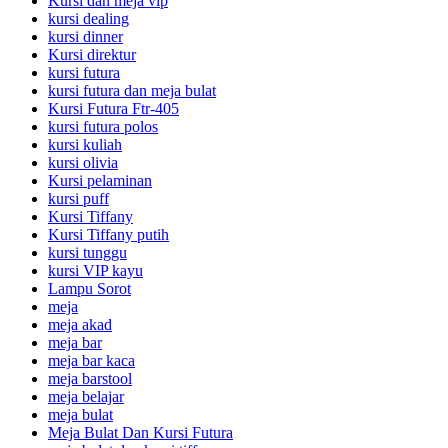
Kursi dan meja vip
kursi dealing
kursi dinner
Kursi direktur
kursi futura
kursi futura dan meja bulat
Kursi Futura Ftr-405
kursi futura polos
kursi kuliah
kursi olivia
Kursi pelaminan
kursi puff
Kursi Tiffany
Kursi Tiffany putih
kursi tunggu
kursi VIP kayu
Lampu Sorot
meja
meja akad
meja bar
meja bar kaca
meja barstool
meja belajar
meja bulat
Meja Bulat Dan Kursi Futura