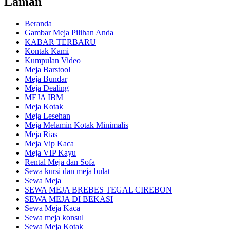
Laman
Beranda
Gambar Meja Pilihan Anda
KABAR TERBARU
Kontak Kami
Kumpulan Video
Meja Barstool
Meja Bundar
Meja Dealing
MEJA IBM
Meja Kotak
Meja Lesehan
Meja Melamin Kotak Minimalis
Meja Rias
Meja Vip Kaca
Meja VIP Kayu
Rental Meja dan Sofa
Sewa kursi dan meja bulat
Sewa Meja
SEWA MEJA BREBES TEGAL CIREBON
SEWA MEJA DI BEKASI
Sewa Meja Kaca
Sewa meja konsul
Sewa Meja Kotak