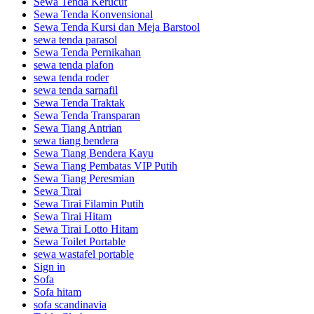
Sewa Tenda Kerucut
Sewa Tenda Konvensional
Sewa Tenda Kursi dan Meja Barstool
sewa tenda parasol
Sewa Tenda Pernikahan
sewa tenda plafon
sewa tenda roder
sewa tenda sarnafil
Sewa Tenda Traktak
Sewa Tenda Transparan
Sewa Tiang Antrian
sewa tiang bendera
Sewa Tiang Bendera Kayu
Sewa Tiang Pembatas VIP Putih
Sewa Tiang Peresmian
Sewa Tirai
Sewa Tirai Filamin Putih
Sewa Tirai Hitam
Sewa Tirai Lotto Hitam
Sewa Toilet Portable
sewa wastafel portable
Sign in
Sofa
Sofa hitam
sofa scandinavia