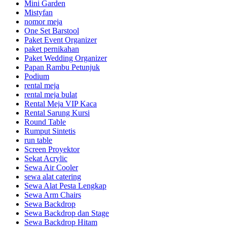
Mini Garden
Mistyfan
nomor meja
One Set Barstool
Paket Event Organizer
paket pernikahan
Paket Wedding Organizer
Papan Rambu Petunjuk
Podium
rental meja
rental meja bulat
Rental Meja VIP Kaca
Rental Sarung Kursi
Round Table
Rumput Sintetis
run table
Screen Proyektor
Sekat Acrylic
Sewa Air Cooler
sewa alat catering
Sewa Alat Pesta Lengkap
Sewa Arm Chairs
Sewa Backdrop
Sewa Backdrop dan Stage
Sewa Backdrop Hitam