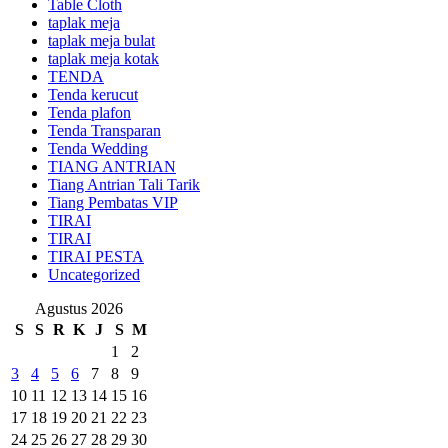
Table Cloth
taplak meja
taplak meja bulat
taplak meja kotak
TENDA
Tenda kerucut
Tenda plafon
Tenda Transparan
Tenda Wedding
TIANG ANTRIAN
Tiang Antrian Tali Tarik
Tiang Pembatas VIP
TIRAI
TIRAI
TIRAI PESTA
Uncategorized
Agustus 2026
S
S
R
K
J
S
M
1
2
3
4
5
6
7
8
9
10
11
12
13
14
15
16
17
18
19
20
21
22
23
24
25
26
27
28
29
30