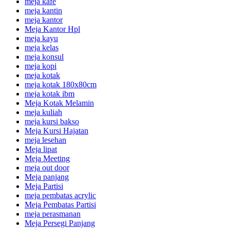
meja kafe
meja kantin
meja kantor
Meja Kantor Hpl
meja kayu
meja kelas
meja konsul
meja kopi
meja kotak
meja kotak 180x80cm
meja kotak ibm
Meja Kotak Melamin
meja kuliah
meja kursi bakso
Meja Kursi Hajatan
meja lesehan
Meja lipat
Meja Meeting
meja out door
Meja panjang
Meja Partisi
meja pembatas acrylic
Meja Pembatas Partisi
meja perasmanan
Meja Persegi Panjang