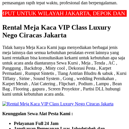
pemasangan rapih tepat waktu, profesional dan berpengalaman.
 UNTUK WILAYAH JAKARTA, DEPOK DAN BEKA
Rental Meja Kaca VIP Class Luxury
Nego Ciracas Jakarta
Tidak hanya Meja Kaca Kami juga menyediakan berbagai jenis
meja lainnya dan semua kebutuhan peralatan event lainnya yang
kami rentalkan bisa konsultasikan kekami untuk kebutuhan apa saja
untuk acara anda diantaranya Sewa Kursi , Meja , Tenda , AC ,
Panggung , Backdrop , Misty cool , Dekorasi Pesta , Karpet
Permadani , Rumput Sintetis , Tiang Antrian Bludru & sabuk , Kursi
Tiffany , Sirine , Sound System , Gong , wedding Pernikahan ,
Karpet Merah , Alat Catering , Flipchart , Podium , Lampu , Bean
Bag , Flooring , gapura , Screen Proyektor , Partisi DLL hubungi
kami untuk kebutuhan acara anda.
Keunggulan Sewa Alat Pesta Kami :
Pelayanan Full 24 Jam
Jangkauan Pemesanan Luas Jabodetabek dan