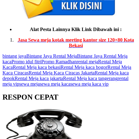
Alat Pesta Lainnya Klik Link Dibawah ini :
Jasa Sewa meja kotak meeting kantor size 120×80 Kota
Bekasi
bintang jaya
Bintang Jaya Rental Meja
Bintang Jaya Rental Meja
kaca
Promo idul fitri
Promo Ramadhan
rental meja
Rental Meja
Kaca
Rental Meja kaca bekasi
Rental Meja kaca bogor
Rental Meja
Kaca Ciracas
Rental Meja Kaca Ciracas Jakarta
Rental Meja kaca
depok
Rental Meja kaca jakarta
Rental Meja kaca tangerang
rental
meja vip
sewa meja
sewa meja kaca
sewa meja kaca vip
RESPON CEPAT