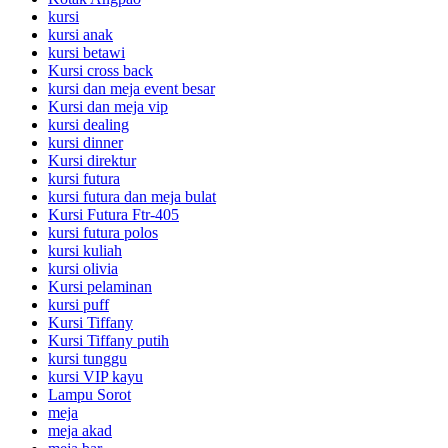
kursi
kursi anak
kursi betawi
Kursi cross back
kursi dan meja event besar
Kursi dan meja vip
kursi dealing
kursi dinner
Kursi direktur
kursi futura
kursi futura dan meja bulat
Kursi Futura Ftr-405
kursi futura polos
kursi kuliah
kursi olivia
Kursi pelaminan
kursi puff
Kursi Tiffany
Kursi Tiffany putih
kursi tunggu
kursi VIP kayu
Lampu Sorot
meja
meja akad