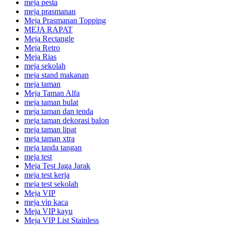
meja pesta
meja prasmanan
Meja Prasmanan Topping
MEJA RAPAT
Meja Rectangle
Meja Retro
Meja Rias
meja sekolah
meja stand makanan
meja taman
Meja Taman Alfa
meja taman bulat
meja taman dan tenda
meja taman dekorasi balon
meja taman lipat
meja taman xtra
meja tanda tangan
meja test
Meja Test Jaga Jarak
meja test kerja
meja test sekolah
Meja VIP
meja vip kaca
Meja VIP kayu
Meja VIP List Stainless