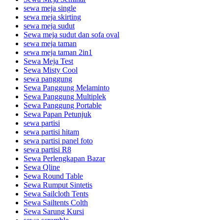
sewa meja single
sewa meja skirting
sewa meja sudut
Sewa meja sudut dan sofa oval
sewa meja taman
sewa meja taman 2in1
Sewa Meja Test
Sewa Misty Cool
sewa panggung
Sewa Panggung Melaminto
Sewa Panggung Multiplek
Sewa Panggung Portable
Sewa Papan Petunjuk
sewa partisi
sewa partisi hitam
sewa partisi panel foto
sewa partisi R8
Sewa Perlengkapan Bazar
Sewa Qline
Sewa Round Table
Sewa Rumput Sintetis
Sewa Sailcloth Tents
Sewa Sailtents Colth
Sewa Sarung Kursi