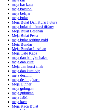
meja bar
meja bar kaca
meja barstool
meja belajar
meja bulat
Meja Bulat Dan Kursi Futura
meja bulat dan kursi tiffany
Meja Bulat Lesehan
Meja Bulat Pesta
meja bulat scriting gold
Meja Bundar
Meja Bundar Lesehan
Meja Cafe Kaca
meja dan bangku bakso
meja dan kursi
Meja dan kursi anak
meja dan kursi vip
meja dealing
meja dealing kaca
Meja Dinner
meja gubugan
meja gubukan
meja IBM
meja kaca
Meja Kaca Bulat