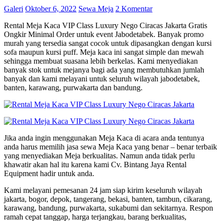
Galeri
Oktober 6, 2022
Sewa Meja
2 Komentar
Rental Meja Kaca VIP Class Luxury Nego Ciracas Jakarta Gratis
Ongkir Minimal Order untuk event Jabodetabek. Banyak promo
murah yang tersedia sangat cocok untuk dipasangkan dengan kursi
sofa maupun kursi puff. Meja kaca ini sangat simple dan mewah
sehingga membuat suasana lebih berkelas. Kami menyediakan
banyak stok untuk mejanya bagi ada yang membutuhkan jumlah
banyak dan kami melayani untuk seluruh wilayah jabodetabek,
banten, karawang, purwakarta dan bandung.
Jika anda ingin menggunakan Meja Kaca di acara anda tentunya
anda harus memilih jasa sewa Meja Kaca yang benar – benar terbaik
yang menyediakan Meja berkualitas. Namun anda tidak perlu
khawatir akan hal itu karena kami Cv. Bintang Jaya Rental
Equipment hadir untuk anda.
Kami melayani pemesanan 24 jam siap kirim keseluruh wilayah
jakarta, bogor, depok, tangerang, bekasi, banten, tambun, cikarang,
karawang, bandung, purwakarta, sukabumi dan sekitarnya. Respon
ramah cepat tanggap, harga terjangkau, barang berkualitas,