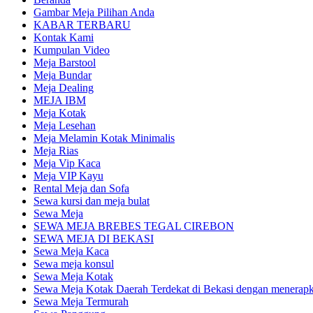
Gambar Meja Pilihan Anda
KABAR TERBARU
Kontak Kami
Kumpulan Video
Meja Barstool
Meja Bundar
Meja Dealing
MEJA IBM
Meja Kotak
Meja Lesehan
Meja Melamin Kotak Minimalis
Meja Rias
Meja Vip Kaca
Meja VIP Kayu
Rental Meja dan Sofa
Sewa kursi dan meja bulat
Sewa Meja
SEWA MEJA BREBES TEGAL CIREBON
SEWA MEJA DI BEKASI
Sewa Meja Kaca
Sewa meja konsul
Sewa Meja Kotak
Sewa Meja Kotak Daerah Terdekat di Bekasi dengan menerapka
Sewa Meja Termurah