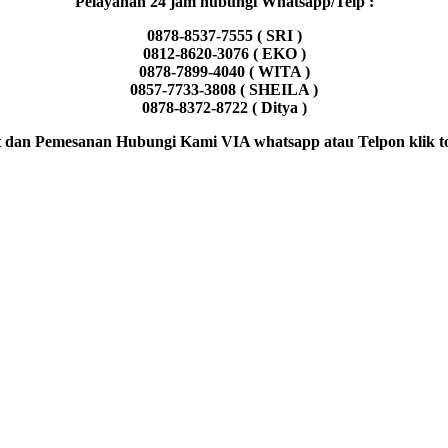
Pelayanan 24 jam hubungi Whatsapp/Telp :
0878-8537-7555 ( SRI )
0812-8620-3076 ( EKO )
0878-7899-4040 ( WITA )
0857-7733-3808 ( SHEILA )
0878-8372-8722 ( Ditya )
 dan Pemesanan Hubungi Kami VIA whatsapp atau Telpon klik to