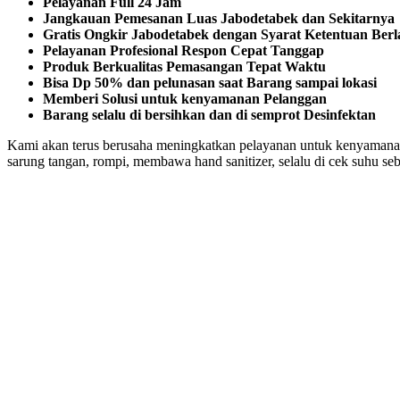
Pelayanan Full 24 Jam
Jangkauan Pemesanan Luas Jabodetabek dan Sekitarnya
Gratis Ongkir Jabodetabek dengan Syarat Ketentuan Ber
Pelayanan Profesional Respon Cepat Tanggap
Produk Berkualitas Pemasangan Tepat Waktu
Bisa Dp 50% dan pelunasan saat Barang sampai lokasi
Memberi Solusi untuk kenyamanan Pelanggan
Barang selalu di bersihkan dan di semprot Desinfektan
Kami akan terus berusaha meningkatkan pelayanan untuk kenyamanan
sarung tangan, rompi, membawa hand sanitizer, selalu di cek suhu se