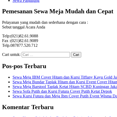
Sewa Panggung
Pemesanan Sewa Meja Mudah dan Cepat
Pelayanan yang mudah dan sederhana dengan cara :
Sebut tanggal Acara Anda
Telp:(021)82.61.9088
Fax :(021)82.61.9089
Telp.087877.520.712
Cari untuk:
Pos-pos Terbaru
Sewa Meja IBM Cover Hitam dan Kursi Tiffany Kayu Gold Ja
Sewa Meja Bundar Taplak Hitam dan Kursi Event Cover Hitam
Sewa Meja Barstool Taplak Ketat Hitam SCBD Kuningan Jaka
Sewa Sofa Putih dan Kursi Futura Cover Putih Ketat Depok
Sewa Kursi Futura dan Meja Ibm Cover Putih Event Wisma Da
Komentar Terbaru