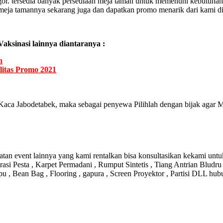
or. tersedia banyak persediaan meja taman untuk memenuhi kebutuhan
eja tamannya sekarang juga dan dapatkan promo menarik dari kami di 
aksinasi lainnya diantaranya :
n
itas Promo 2021
aca Jabodetabek, maka sebagai penyewa Pilihlah dengan bijak agar Me
an event lainnya yang kami rentalkan bisa konsultasikan kekami untu
rasi Pesta , Karpet Permadani , Rumput Sintetis , Tiang Antrian Bludru
pu , Bean Bag , Flooring , gapura , Screen Proyektor , Partisi DLL hu