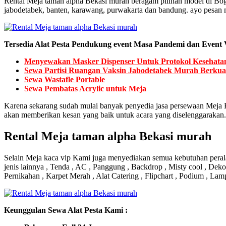
Rental Meja taman alpha Bekasi murah beragam pilihan model di Bog
jabodetabek, banten, karawang, purwakarta dan bandung. ayo pesan m
Tersedia Alat Pesta Pendukung event Masa Pandemi dan Event V
Menyewakan Masker Dispenser Untuk Protokol Kesehata
Sewa Partisi Ruangan Vaksin Jabodetabek Murah Berkual
Sewa Wastafle Portable
Sewa Pembatas Acrylic untuk Meja
Karena sekarang sudah mulai banyak penyedia jasa persewaan Meja K
akan memberikan kesan yang baik untuk acara yang diselenggarakan.
Rental Meja taman alpha Bekasi murah
Selain Meja kaca vip Kami juga menyediakan semua kebutuhan peralat
jenis lainnya , Tenda , AC , Panggung , Backdrop , Misty cool , Deko
Pernikahan , Karpet Merah , Alat Catering , Flipchart , Podium , Lam
Keunggulan Sewa Alat Pesta Kami :