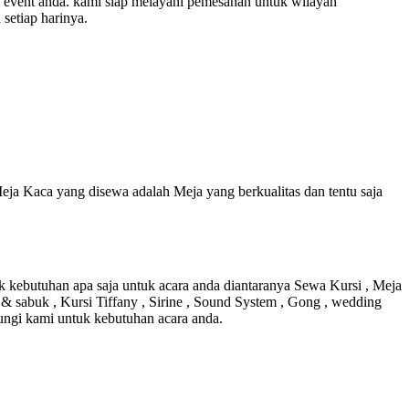
 event anda. kami siap melayani pemesanan untuk wilayah
setiap harinya.
ja Kaca yang disewa adalah Meja yang berkualitas dan tentu saja
k kebutuhan apa saja untuk acara anda diantaranya Sewa Kursi , Meja
 & sabuk , Kursi Tiffany , Sirine , Sound System , Gong , wedding
bungi kami untuk kebutuhan acara anda.