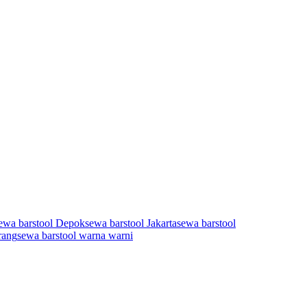
ewa barstool Depok
sewa barstool Jakarta
sewa barstool
rang
sewa barstool warna warni