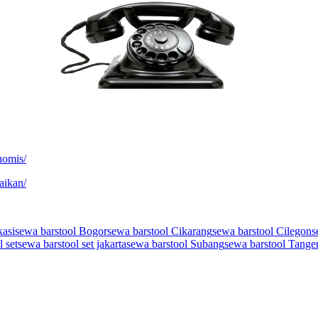
nomis/
aikan/
kasi
sewa barstool Bogor
sewa barstool Cikarang
sewa barstool Cilegon
s
 set
sewa barstool set jakarta
sewa barstool Subang
sewa barstool Tange