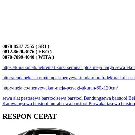
0878-8537-7555 ( SRI )
0812-8620-3076 ( EKO )
0878-7899-4040 ( WITA )
https://kursikuliah.net/rental-kursi-seminar-plus-meja-harga-sewa-eko
http://tendabekasi.com/tempat-menyewa-tenda-murah-dekorasi-disesu
http://meja.co/menyewakan-meja-persegi-ukuran-60x120cm/
sewa alat pesta
sewa barstool
sewa barstool Bandung
sewa barstool Be
Karawang
sewa barstool murah
sewa barstool Purwakarta
sewa barstool
RESPON CEPAT