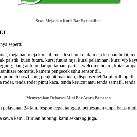
Sewa Meja dan Kursi Bar Berkualitas
SET
nya seperti:
lat, meja bar, meja konsul, meja lesehan kotak, meja lesehan bulat, mej
ak palstik, kursi futura, kursi futura raja, kursi pelaminan, kursi vip kayu,
gung, tiang antrian, lampu taman, partisi, welcome board, kotak ampau,
ndsanitizer otomatis, kamera pengecek suhu sensor dll.
, pounch bowl, tang penjepit makanan, dispenser teh/kopi, roll top dll.
roder, tenda roder pintu kaca, tenda kerucut atau tenda sarnafil, tenda 
Menyewakan Dekorasi Mini Bar Acara Pameran
n pelayanan 24 jam, respon cepat tanggap, pemesanan tanpa batas mini
sa sewa kami. Buruan hubungi kami sekarang juga.