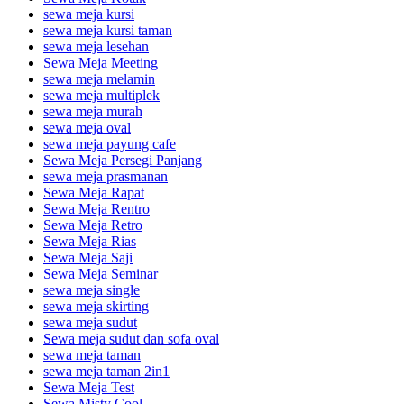
sewa meja kursi
sewa meja kursi taman
sewa meja lesehan
Sewa Meja Meeting
sewa meja melamin
sewa meja multiplek
sewa meja murah
sewa meja oval
sewa meja payung cafe
Sewa Meja Persegi Panjang
sewa meja prasmanan
Sewa Meja Rapat
Sewa Meja Rentro
Sewa Meja Retro
Sewa Meja Rias
Sewa Meja Saji
Sewa Meja Seminar
sewa meja single
sewa meja skirting
sewa meja sudut
Sewa meja sudut dan sofa oval
sewa meja taman
sewa meja taman 2in1
Sewa Meja Test
Sewa Misty Cool