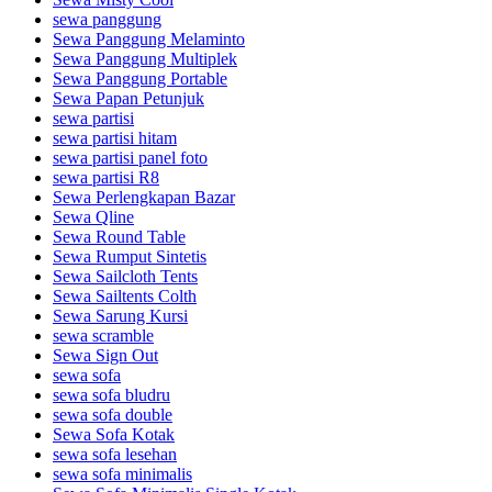
sewa panggung
Sewa Panggung Melaminto
Sewa Panggung Multiplek
Sewa Panggung Portable
Sewa Papan Petunjuk
sewa partisi
sewa partisi hitam
sewa partisi panel foto
sewa partisi R8
Sewa Perlengkapan Bazar
Sewa Qline
Sewa Round Table
Sewa Rumput Sintetis
Sewa Sailcloth Tents
Sewa Sailtents Colth
Sewa Sarung Kursi
sewa scramble
Sewa Sign Out
sewa sofa
sewa sofa bludru
sewa sofa double
Sewa Sofa Kotak
sewa sofa lesehan
sewa sofa minimalis