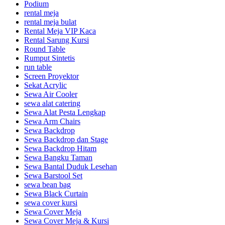
Podium
rental meja
rental meja bulat
Rental Meja VIP Kaca
Rental Sarung Kursi
Round Table
Rumput Sintetis
run table
Screen Proyektor
Sekat Acrylic
Sewa Air Cooler
sewa alat catering
Sewa Alat Pesta Lengkap
Sewa Arm Chairs
Sewa Backdrop
Sewa Backdrop dan Stage
Sewa Backdrop Hitam
Sewa Bangku Taman
Sewa Bantal Duduk Lesehan
Sewa Barstool Set
sewa bean bag
Sewa Black Curtain
sewa cover kursi
Sewa Cover Meja
Sewa Cover Meja & Kursi