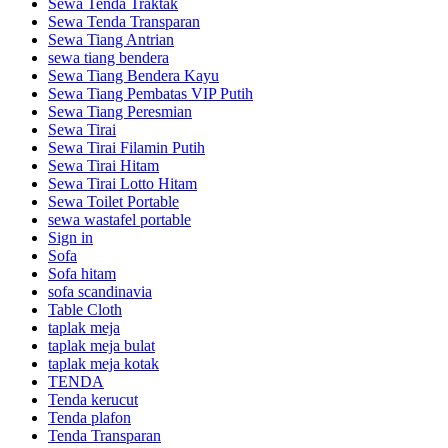
Sewa Tenda Traktak
Sewa Tenda Transparan
Sewa Tiang Antrian
sewa tiang bendera
Sewa Tiang Bendera Kayu
Sewa Tiang Pembatas VIP Putih
Sewa Tiang Peresmian
Sewa Tirai
Sewa Tirai Filamin Putih
Sewa Tirai Hitam
Sewa Tirai Lotto Hitam
Sewa Toilet Portable
sewa wastafel portable
Sign in
Sofa
Sofa hitam
sofa scandinavia
Table Cloth
taplak meja
taplak meja bulat
taplak meja kotak
TENDA
Tenda kerucut
Tenda plafon
Tenda Transparan