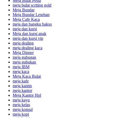
Meja Bulat Pesta
meja bulat scriting gold
Meja Bundar
Meja Bundar Lesehan
Meja Cafe Kaca
meja dan bangku bakso
meja dan kursi
Meja dan kursi anak
meja dan kursi vip
meja dealing
meja dealing kaca
Meja Dinner
meja gubugan
meja gubukan
meja IBM
meja kaca
Meja Kaca Bulat
meja kafe
meja kantin
meja kantor
Meja Kantor Hpl
meja kayu
meja kelas
meja konsul
meja kopi