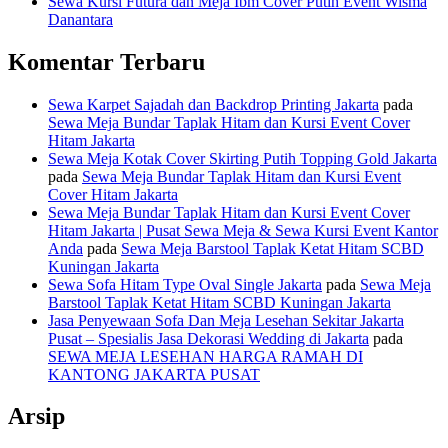
Sewa Kursi Futura dan Meja Ibm Cover Putih Event Wisma
Danantara
Komentar Terbaru
Sewa Karpet Sajadah dan Backdrop Printing Jakarta
pada
Sewa Meja Bundar Taplak Hitam dan Kursi Event Cover
Hitam Jakarta
Sewa Meja Kotak Cover Skirting Putih Topping Gold Jakarta
pada
Sewa Meja Bundar Taplak Hitam dan Kursi Event
Cover Hitam Jakarta
Sewa Meja Bundar Taplak Hitam dan Kursi Event Cover
Hitam Jakarta | Pusat Sewa Meja & Sewa Kursi Event Kantor
Anda
pada
Sewa Meja Barstool Taplak Ketat Hitam SCBD
Kuningan Jakarta
Sewa Sofa Hitam Type Oval Single Jakarta
pada
Sewa Meja
Barstool Taplak Ketat Hitam SCBD Kuningan Jakarta
Jasa Penyewaan Sofa Dan Meja Lesehan Sekitar Jakarta
Pusat – Spesialis Jasa Dekorasi Wedding di Jakarta
pada
SEWA MEJA LESEHAN HARGA RAMAH DI
KANTONG JAKARTA PUSAT
Arsip