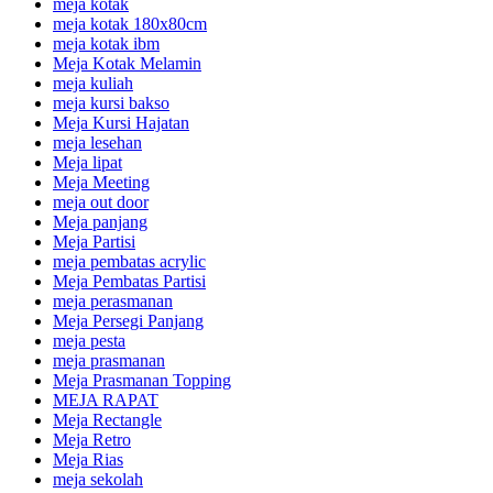
meja kotak
meja kotak 180x80cm
meja kotak ibm
Meja Kotak Melamin
meja kuliah
meja kursi bakso
Meja Kursi Hajatan
meja lesehan
Meja lipat
Meja Meeting
meja out door
Meja panjang
Meja Partisi
meja pembatas acrylic
Meja Pembatas Partisi
meja perasmanan
Meja Persegi Panjang
meja pesta
meja prasmanan
Meja Prasmanan Topping
MEJA RAPAT
Meja Rectangle
Meja Retro
Meja Rias
meja sekolah