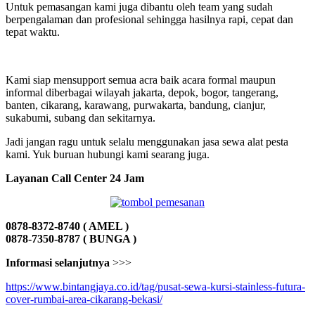
Untuk pemasangan kami juga dibantu oleh team yang sudah
berpengalaman dan profesional sehingga hasilnya rapi, cepat dan
tepat waktu.
Kami siap mensupport semua acra baik acara formal maupun
informal diberbagai wilayah jakarta, depok, bogor, tangerang,
banten, cikarang, karawang, purwakarta, bandung, cianjur,
sukabumi, subang dan sekitarnya.
Jadi jangan ragu untuk selalu menggunakan jasa sewa alat pesta
kami. Yuk buruan hubungi kami searang juga.
Layanan Call Center 24 Jam
0878-8372-8740 ( AMEL )
0878-7350-8787 ( BUNGA )
Informasi selanjutnya
>>>
https://www.bintangjaya.co.id/tag/pusat-sewa-kursi-stainless-futura-
cover-rumbai-area-cikarang-bekasi/