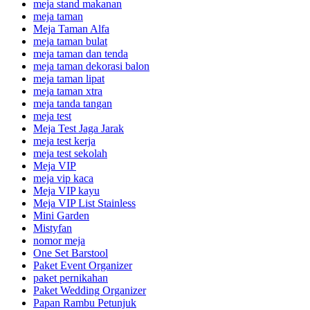
meja stand makanan
meja taman
Meja Taman Alfa
meja taman bulat
meja taman dan tenda
meja taman dekorasi balon
meja taman lipat
meja taman xtra
meja tanda tangan
meja test
Meja Test Jaga Jarak
meja test kerja
meja test sekolah
Meja VIP
meja vip kaca
Meja VIP kayu
Meja VIP List Stainless
Mini Garden
Mistyfan
nomor meja
One Set Barstool
Paket Event Organizer
paket pernikahan
Paket Wedding Organizer
Papan Rambu Petunjuk