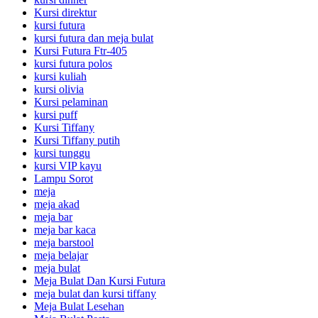
Kursi direktur
kursi futura
kursi futura dan meja bulat
Kursi Futura Ftr-405
kursi futura polos
kursi kuliah
kursi olivia
Kursi pelaminan
kursi puff
Kursi Tiffany
Kursi Tiffany putih
kursi tunggu
kursi VIP kayu
Lampu Sorot
meja
meja akad
meja bar
meja bar kaca
meja barstool
meja belajar
meja bulat
Meja Bulat Dan Kursi Futura
meja bulat dan kursi tiffany
Meja Bulat Lesehan