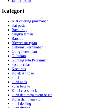
Januari 2015
Kategori
Alat catering prasmanan
alat pesta
Backdrop
bangku taman
Barstool
Blower mistyfan
Dekorasi Pernikahan
Gong Peresmian
Gubukan
Gunting Pita Peresmian
kaca berhias
Kaca rias
Kotak Angpao
kursi
kursi anak
kursi betawi
Kursi cross back
kursi dan meja event besar
Kursi dan meja vip
kursi dealing
kursi dinner