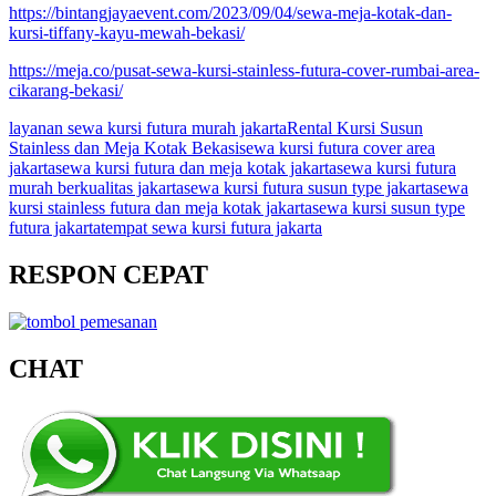
https://bintangjayaevent.com/2023/09/04/sewa-meja-kotak-dan-
kursi-tiffany-kayu-mewah-bekasi/
https://meja.co/pusat-sewa-kursi-stainless-futura-cover-rumbai-area-
cikarang-bekasi/
layanan sewa kursi futura murah jakarta
Rental Kursi Susun
Stainless dan Meja Kotak Bekasi
sewa kursi futura cover area
jakarta
sewa kursi futura dan meja kotak jakarta
sewa kursi futura
murah berkualitas jakarta
sewa kursi futura susun type jakarta
sewa
kursi stainless futura dan meja kotak jakarta
sewa kursi susun type
futura jakarta
tempat sewa kursi futura jakarta
RESPON CEPAT
CHAT