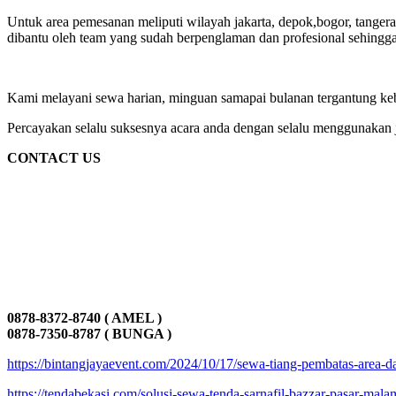
Untuk area pemesanan meliputi wilayah jakarta, depok,bogor, tanger
dibantu oleh team yang sudah berpenglaman dan profesional sehingga 
Kami melayani sewa harian, minguan samapai bulanan tergantung keb
Percayakan selalu suksesnya acara anda dengan selalu menggunakan j
CONTACT US
0878-8372-8740 ( AMEL )
0878-7350-8787 ( BUNGA )
https://bintangjayaevent.com/2024/10/17/sewa-tiang-pembatas-area-da
https://tendabekasi.com/solusi-sewa-tenda-sarnafil-bazzar-pasar-malam