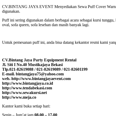
CV.BINTANG JAYA EVENT Menyediakan Sewa Puff Cover Warna Warn
digunakan.
Puff ini sering digunakan dalam berbagai acara sebagai kursi tunggu, 
oval, sofa queen, sofa lesehan dan masih banyak lagi.
Untuk pemesanan puff ini, anda bisa datang kekantor resmi kami yang
CV.Bintang Jaya Party Equipment Rental
Jl. Siti I No.40 Mustikajaya Bekasi
Tlp.021-82619088 / 021-82619089 / 021-82601199
E-mail. bintangjaya75@yahoo.com
web. http://www.bintangjayaevent.com
http://www.bintangjaya.co.id
http://www.tendabekasi.com
http://www.sewakursi.net
http://www.meja.co
Kantor kami buka setiap hari:
Senin – Jum’at jam
08.00 – 17.00