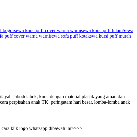
f bogor
sewa kursi puff cover warna warni
sewa kursi puff hitam
Sewa
fa puff cover warna warni
sewa sofa puff kotak
swa kursi puff murah
ah Jabodetabek, kursi dengan material plastik yang aman dan
 acara perpisahan anak TK, peringatam hari besar, lomba-lomba anak
an cara klik logo whatsapp dibawah ini>>>>