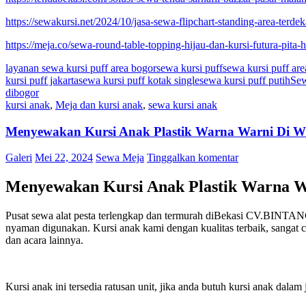
https://sewakursi.net/2024/10/jasa-sewa-flipchart-standing-area-terdeka
https://meja.co/sewa-round-table-topping-hijau-dan-kursi-futura-pita-hi
layanan sewa kursi puff area bogor
sewa kursi puff
sewa kursi puff ar
kursi puff jakarta
sewa kursi puff kotak single
sewa kursi puff putih
Sew
dibogor
kursi anak
,
Meja dan kursi anak
,
sewa kursi anak
Menyewakan Kursi Anak Plastik Warna Warni Di W
Galeri
Mei 22, 2024
Sewa Meja
Tinggalkan komentar
Menyewakan Kursi Anak Plastik Warna W
Pusat sewa alat pesta terlengkap dan termurah diBekasi CV.BINTA
nyaman digunakan. Kursi anak kami dengan kualitas terbaik, sangat c
dan acara lainnya.
Kursi anak ini tersedia ratusan unit, jika anda butuh kursi anak dal