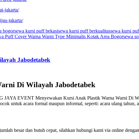
t-jakarta/
jau-jakarta/
ea bogor
sewa kursi puff bekasi
sewa kursi puff berkualitas
sewa kursi puf
a Puff Cover Warna Warni Type Minimalis Kotak Area Bogor
sewa so
ilayah Jabodetabek
arni Di Wilayah Jabodetabek
NG JAYA EVENT Menyewakan Kursi Anak Plastik Warna Warni Di Wilay
ocok untuk acara formal maupun informal, seperti: acara ulang tahun,
am jumlah besar dan butuh cepat, silahkan hubungi kami via online deng