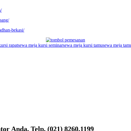
/
bang/
adhan-bekasi/
ursi rapat
sewa meja kursi seminar
sewa meja kursi tamu
sewa meja tam
or Anda, Telp. (021) 8260.1199