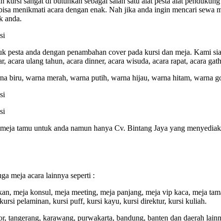
 kursi sangat di butuhkan sebagai salah satu alat pesta alat pendukun
isa menikmati acara dengan enak. Nah jika anda ingin mencari sewa m
k anda.
 pesta anda dengan penambahan cover pada kursi dan meja. Kami siap
, acara ulang tahun, acara dinner, acara wisuda, acara rapat, acara gath
na biru, warna merah, warna putih, warna hijau, warna hitam, warna go
n meja tamu untuk anda namun hanya Cv. Bintang Jaya yang menyediak
 meja acara lainnya seperti :
an, meja konsul, meja meeting, meja panjang, meja vip kaca, meja tam
 kursi pelaminan, kursi puff, kursi kayu, kursi direktur, kursi kuliah.
or, tangerang, karawang, purwakarta, bandung, banten dan daerah lain