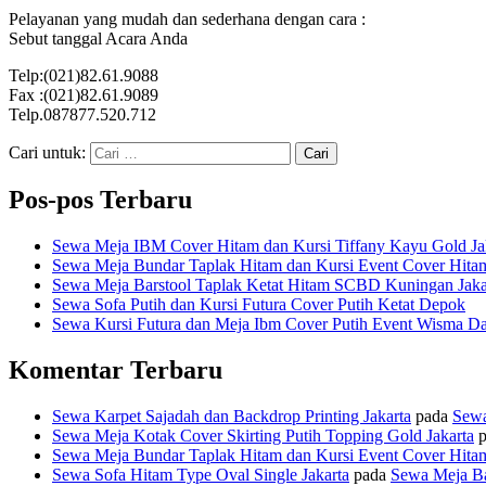
Pelayanan yang mudah dan sederhana dengan cara :
Sebut tanggal Acara Anda
Telp:(021)82.61.9088
Fax :(021)82.61.9089
Telp.087877.520.712
Cari untuk:
Pos-pos Terbaru
Sewa Meja IBM Cover Hitam dan Kursi Tiffany Kayu Gold Ja
Sewa Meja Bundar Taplak Hitam dan Kursi Event Cover Hitam
Sewa Meja Barstool Taplak Ketat Hitam SCBD Kuningan Jaka
Sewa Sofa Putih dan Kursi Futura Cover Putih Ketat Depok
Sewa Kursi Futura dan Meja Ibm Cover Putih Event Wisma Da
Komentar Terbaru
Sewa Karpet Sajadah dan Backdrop Printing Jakarta
pada
Sewa
Sewa Meja Kotak Cover Skirting Putih Topping Gold Jakarta
p
Sewa Meja Bundar Taplak Hitam dan Kursi Event Cover Hitam
Sewa Sofa Hitam Type Oval Single Jakarta
pada
Sewa Meja Ba