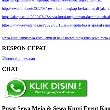
https://meja.co/sewa-meja-rapat-murah-sawah-baru-jakarta-pusat/
http://sewakursi.net/2022/03/sewa-kursi-lengkap-berkualitas-di-jakarta
https://alatpesta.id/2022/03/12/sewa-kursi-meja-taman-daerah-tanah-a
https://www.sewatenda.net/2022/03/13/sewa-tenda-bazar-spesial-ram
sewa kursi tamu
sewa kursi tamu di bekasi
sewa meja kursi
sewa meja k
RESPON CEPAT
CHAT
Pusat Sewa Meja & Sewa Kursi Event Kant