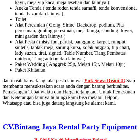
kayu, meja vip kaca, meja lesehan dan lainnya )
Aneka Tenda ( tenda roder, tenda sarnafil, tenda konvensiona,
tenda bazar dan lainnya)
Toilet
Alat Peresmian ( Gong, Sirine, Backdrop, podium, Pita
peresmian, gunting peresmian, meja bunga, standing flower,
mini garden dan lainnya )
Alat Pesta ( misty fun, partisi, panggung, karpet, rumput
sintetis, taplak meja, sarung kursi, kotak angpao, flip chart,
lady suzan, tirai, signed, Table Number, Tiang Pembatas
outdoor, Tiang antrian dan lainnya )
Paket Wedding ( Anggrek 25jt, Melati 15jt, Melati 10jt )
Paket Khitanan
dan masih banyak lagi alat pesta lainnya.
Yuk Sewa Disini !!!
Siap
membantu mensukseskan acara anda dengan barang berkualitas,
Pemasangan Tepat waktu dan Harga terjangkau. Untuk Pemesanan
dan Keterangan lainnya hubungi kami bisa melalui Telpon,
Whatsapp atau bisa juga datang langsung ke alamat kami.
CV.Bintang Jaya Rental Party Equipment