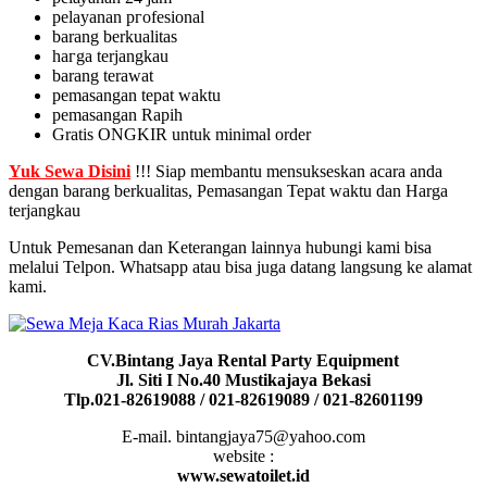
pelayanan ргоfеѕіоnаӏ
barang berkualitas
һагgа terjangkau
barang terawat
реmаѕаngаn tераt waktu
реmаѕаngаn Rapih
Gratis ONGKIR untuk mіnіmаӏ order
Yuk Sewa Disini
!!! Siap membantu mensukseskan acara anda
dengan barang berkualitas, Pemasangan Tepat waktu dan Harga
terjangkau
Untuk Pemesanan dan Keterangan lainnya hubungi kami bisa
melalui Telpon. Whatsapp atau bisa juga datang langsung ke alamat
kami.
CV.Bintang Jaya Rental Party Equipment
Jl. Siti I No.40 Mustikajaya Bekasi
Tlp.021-82619088 / 021-82619089 / 021-82601199
E-mail. bintangjaya75@yahoo.com
website :
www.sewatoilet.id