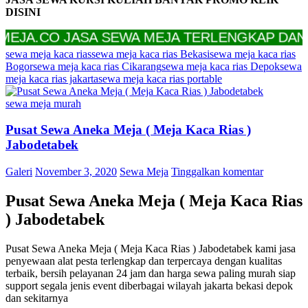
DISINI
CO JASA SEWA MEJA TERLENGKAP DAN TERM
sewa meja kaca rias
sewa meja kaca rias Bekasi
sewa meja kaca rias
Bogor
sewa meja kaca rias Cikarang
sewa meja kaca rias Depok
sewa
meja kaca rias jakarta
sewa meja kaca rias portable
sewa meja murah
Pusat Sewa Aneka Meja ( Meja Kaca Rias )
Jabodetabek
Galeri
November 3, 2020
Sewa Meja
Tinggalkan komentar
Pusat Sewa Aneka Meja ( Meja Kaca Rias
) Jabodetabek
Pusat Sewa Aneka Meja ( Meja Kaca Rias ) Jabodetabek kami jasa
penyewaan alat pesta terlengkap dan terpercaya dengan kualitas
terbaik, bersih pelayanan 24 jam dan harga sewa paling murah siap
support segala jenis event diberbagai wilayah jakarta bekasi depok
dan sekitarnya