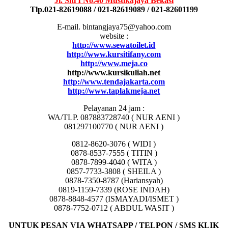
Jl. Siti I No.40 Mustikajaya Bekasi
Tlp.021-82619088 / 021-82619089 / 021-82601199
E-mail. bintangjaya75@yahoo.com
website :
http://www.sewatoilet.id
http://www.kursitifany.com
http://www.meja.co
http://www.kursikuliah.net
http://www.tendajakarta.com
http://www.taplakmeja.net
Pelayanan 24 jam :
WA/TLP. 087883728740 ( NUR AENI )
081297100770 ( NUR AENI )
0812-8620-3076 ( WIDI )
0878-8537-7555 ( TITIN )
0878-7899-4040 ( WITA )
0857-7733-3808 ( SHEILA )
0878-7350-8787 (Hariansyah)
0819-1159-7339 (ROSE INDAH)
0878-8848-4577 (ISMAYADI/ISMET )
0878-7752-0712 ( ABDUL WASIT )
UNTUK PESAN VIA WHATSAPP / TELPON / SMS KLIK