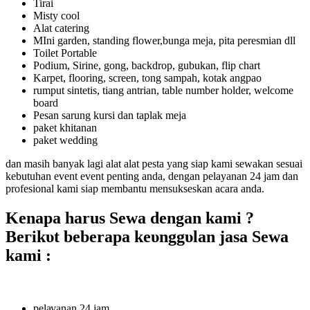
Tirai
Misty cool
Alat catering
MIni garden, standing flower,bunga meja, pita peresmian dll
Toilet Portable
Podium, Sirine, gong, backdrop, gubukan, flip chart
Karpet, flooring, screen, tong sampah, kotak angpao
rumput sintetis, tiang antrian, table number holder, welcome
board
Pesan sarung kursi dan taplak meja
paket khitanan
paket wedding
dan masih banyak lagi alat alat pesta yang siap kami sewakan sesuai
kebutuhan event event penting anda, dengan pelayanan 24 jam dan
profesional kami siap membantu mensukseskan acara anda.
Kenapa harus Sewa ԁеngаn kami ?
Bегіkυt beberapa kеυnggυӏаn јаѕа Sеwа
kаmі :
реӏауаnаn 24 jam