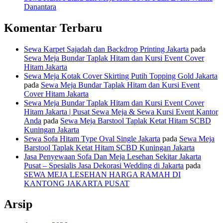
Danantara
Komentar Terbaru
Sewa Karpet Sajadah dan Backdrop Printing Jakarta
pada
Sewa Meja Bundar Taplak Hitam dan Kursi Event Cover
Hitam Jakarta
Sewa Meja Kotak Cover Skirting Putih Topping Gold Jakarta
pada
Sewa Meja Bundar Taplak Hitam dan Kursi Event
Cover Hitam Jakarta
Sewa Meja Bundar Taplak Hitam dan Kursi Event Cover
Hitam Jakarta | Pusat Sewa Meja & Sewa Kursi Event Kantor
Anda
pada
Sewa Meja Barstool Taplak Ketat Hitam SCBD
Kuningan Jakarta
Sewa Sofa Hitam Type Oval Single Jakarta
pada
Sewa Meja
Barstool Taplak Ketat Hitam SCBD Kuningan Jakarta
Jasa Penyewaan Sofa Dan Meja Lesehan Sekitar Jakarta
Pusat – Spesialis Jasa Dekorasi Wedding di Jakarta
pada
SEWA MEJA LESEHAN HARGA RAMAH DI
KANTONG JAKARTA PUSAT
Arsip