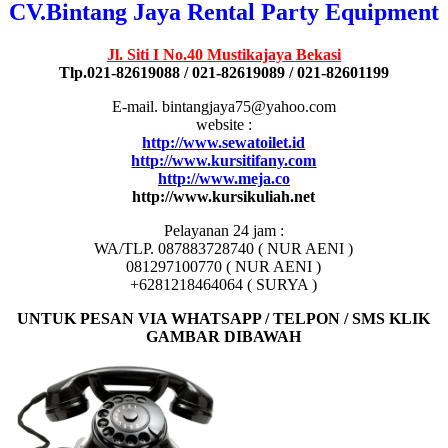
CV.Bintang Jaya Rental Party Equipment
Jl. Siti I No.40 Mustikajaya Bekasi
Tlp.021-82619088 / 021-82619089 / 021-82601199
E-mail. bintangjaya75@yahoo.com
website :
http://www.sewatoilet.id
http://www.kursitifany.com
http://www.meja.co
http://www.kursikuliah.net
Pelayanan 24 jam :
WA/TLP. 087883728740 ( NUR AENI )
081297100770 ( NUR AENI )
+6281218464064 ( SURYA )
UNTUK PESAN VIA WHATSAPP / TELPON / SMS KLIK
GAMBAR DIBAWAH