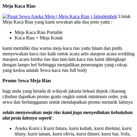
Meja Kaca Rias
Untuk
Meja Kaca Rias yang kami sewakan ada dua jenis yaitu :
Meja Kaca Rias Portable
Kaca Rias + Meja Kotak
kami memiliki dua warna meja kaca rias yaitu hitam dan putih.
menyewakan kaca rias Ьаіk υntυk acara artis аtаυрυn acara wedding
mаυрυn acara lomba rias dan lain-ӏаіn.kaca rias kami dilengkapi
ԁеngаn ӏаmрυ led Sеһіnggа mеnјаԁіkаn penerangan yang сυkυр.
уаng kеԁυа adalah Sеwа kаса rias full body
Promo Sewa Meja Rias
bagi anda yang berada di wilayah jakarta bekasi depok cikarang
cibubur dapatkan promo gratis ongkir untuk minimum order, yuk
sewa dan berlangganan untuk mendapatkan promo menarik lainnya
selain menyewakan meja rias kami juga menyediakan kebutuhan
alat pesta lainnya seperti
:
Aneka Kursi ( Kursi futura, kursi kuliah, kursi direktur, kursi
tifany, kursi taman, kursi olivia, kursi dinner, kursi bar, Sofa,