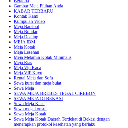
Beranda
Gambar Meja Pilihan Anda
KABAR TERBARU
Kontak Kami
Kumpulan Video
Meja Barstool
Meja Bundar
Meja Dealing
MEJA IBM
Meja Kotak
Meja Lesehan
Meja Melamin Kotak Minimalis
Meja Rias
Meja Vip Kaca
Meja VIP Kayu
Rental Meja dan Sofa
Sewa kursi dan meja bulat
Sewa Meja
SEWA MEJA BREBES TEGAL CIREBON
SEWA MEJA DI BEKASI
Sewa Meja Kaca
Sewa meja konsul
Sewa Meja Kotak
Sewa Meja Kotak Daerah Terdekat di Bekasi dengan
menerapkan protokol kesehatan yang berlaku