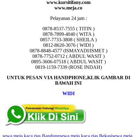
www.kursitifany.com
www.meja.co
Pelayanan 24 jam :
0878-8537-7555 ( TITIN )
0878-7899-4040 ( WITA )
0857-7733-3808 ( SHEILA )
0812-8620-3076 ( WIDI )
0878-8848-4577 (ISMAYADI/ISMET )
0878-7752-0712 ( ABDUL WASIT )
0895-3606-07518 ( ABDUL WASIT )
0819-1159-7339 (ROSE INDAH)
UNTUK PESAN VIA HANDPHONE,KLIK GAMBAR DI
BAWAH INI
WIDI
sewa meja kaca rias Bandung
sewa meja kaca rias Bekasi
sewa meja