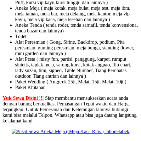
Puff, kursi vip kayu,kursi tunggu dan lainnya )
Aneka Meja ( meja kotak, meja bulat, meja test, meja ibm,
meja taman, meja bar, meja delaing, meja kantor, meja vip
kayu, meja vip kaca, meja lesehan dan lainnya )
Aneka Tenda ( tenda roder, tenda sarnafil, tenda konvensiona,
tenda bazar dan lainnya)
Toilet
Alat Peresmian ( Gong, Sirine, Backdrop, podium, Pita
peresmian, gunting peresmian, meja bunga, standing flower,
mini garden dan lainnya )
Alat Pesta ( misty fun, partisi, panggung, karpet, rumput
sintetis, taplak meja, sarung kursi, kotak angpao, flip chart,
lady suzan, tirai, signed, Table Number, Tiang Pembatas
outdoor, Tiang antrian dan lainnya )
Paket Wedding ( Anggrek 25jt, Melati 15jt, Melati 10jt )
Paket Khitanan
Yuk Sewa Disini !!!
Siap membantu mensukseskan acara anda
dengan barang berkualitas, Pemasangan Tepat waktu dan Harga
terjangkau. Untuk Pemesanan dan Keterangan lainnya hubungi
kami bisa melalui Telpon, Whatsapp atau bisa juga datang langsung
ke alamat kami.