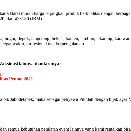
rta Barat murah harga terjangkau produk berkualitas dengan berbagai
120, dan 45×180 (IBM).
a, bogor, depok, tangerang, bekasi, banten, tambun, cikarang, karaw
h tepat waktu, profesional dan berpengalaman.
aksinasi lainnya diantaranya :
n
itas Promo 2021
tak Jabodetabek, maka sebagai penyewa Pilihlah dengan bijak agar Me
t
an semua kebutuhan peralatan event lainnya yang kami rentalkan bisa