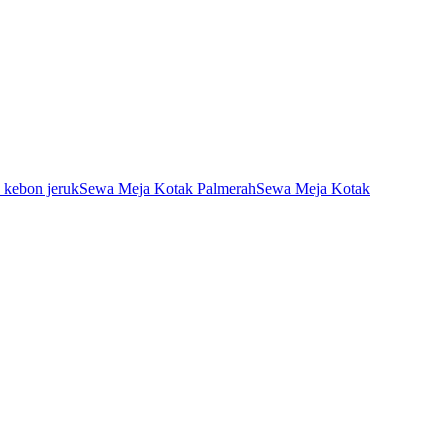
 kebon jeruk
Sewa Meja Kotak Palmerah
Sewa Meja Kotak