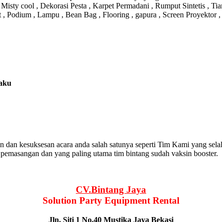
isty cool , Dekorasi Pesta , Karpet Permadani , Rumput Sintetis , Tia
t , Podium , Lampu , Bean Bag , Flooring , gapura , Screen Proyektor 
laku
n dan kesuksesan acara anda salah satunya seperti Tim Kami yang 
si pemasangan dan yang paling utama tim bintang sudah vaksin booster.
CV.Bintang Jaya
Solution Party Equipment
Rental
Jln. Siti 1 No.40 Mustika Jaya Bekasi