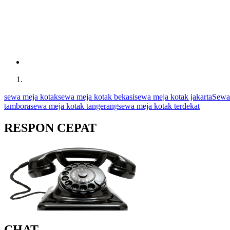
sewa meja kotak
sewa meja kotak bekasi
sewa meja kotak jakarta
Sewa 
tambora
sewa meja kotak tangerang
sewa meja kotak terdekat
RESPON CEPAT
CHAT