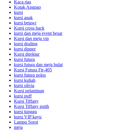
Kaca rias
Kotak Angpao
kursi
kursi anak
kursi betawi
Kursi cross back
kursi dan meja event besar
Kursi dan meja vip
kursi dealing
kursi dinner
Kursi direktur
kursi futura
kursi futura dan meja bulat
Kursi Futura Ftr-405
kursi futura polos
kursi kuliah
kursi olivia
Kursi pelaminan
kursi puff
Kursi Tiffany
Kursi Tiffany putih
kursi tunggu
kursi VIP kayu
Lampu Sorot
meja