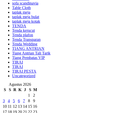
sofa scandinavia
Table Cloth
taplak meja
taplak meja bulat
taplak meja kotak
TENDA
Tenda kerucut
Tenda plafon
Tenda Transparan
Tenda Wedding
TIANG ANTRIAN
Tiang Antrian Tali Tarik
Tiang Pembatas VIP
TIRAI
TIRAI
TIRAI PESTA
Uncategorized
Agustus 2026
S
S
R
K
J
S
M
1
2
3
4
5
6
7
8
9
10
11
12
13
14
15
16
17
18
19
20
21
22
23