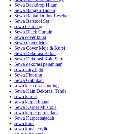
Sewa Backdrop Hitam
Sewa Bangku Taman
Sewa Bantal Duduk Lesehan
Sewa Barstool Set
sewa bean bag
Sewa Black Curtain
sewa cover kursi
Sewa Cover Meja
Sewa Cover Meja & Kursi
Sewa Dekorasi Balon
Sewa Dekorasi Kain Serut
Sewa dekorasi pelaminan
sewa fairy light
Sewa Flooring
Sewa Gubukan
sewa kaca rias standing
Sewa Kain Dekorasi Tenda
sewa karpet
sewa karpet buana
Sewa Karpet Mushola
sewa karpet permadani
Sewa Karpet sajadah
sewa kursi
sewa kursi acrylic