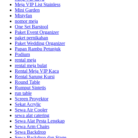
Meja VIP List Stainless
Mini Garden
Mistyfan
nomor meja
One Set Barstool
Paket Event Organizer
paket pernikahan
Paket Wedding Organizer
Papan Rambu Petunjuk
Podium
rental meja
rental meja bulat
Rental Meja VIP Kaca
Rental Sarung Kursi
Round Table
Rumput Sintetis
run table
Screen Proyektor
Sekat Acrylic
Sewa Air Cooler
sewa alat catering
Sewa Alat Pesta Lengkap
Sewa Arm Chairs
Sewa Backdrop
Sewa Backdrop dan Stage