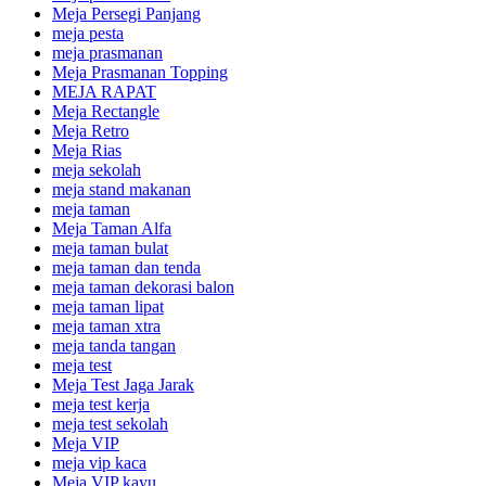
Meja Persegi Panjang
meja pesta
meja prasmanan
Meja Prasmanan Topping
MEJA RAPAT
Meja Rectangle
Meja Retro
Meja Rias
meja sekolah
meja stand makanan
meja taman
Meja Taman Alfa
meja taman bulat
meja taman dan tenda
meja taman dekorasi balon
meja taman lipat
meja taman xtra
meja tanda tangan
meja test
Meja Test Jaga Jarak
meja test kerja
meja test sekolah
Meja VIP
meja vip kaca
Meja VIP kayu