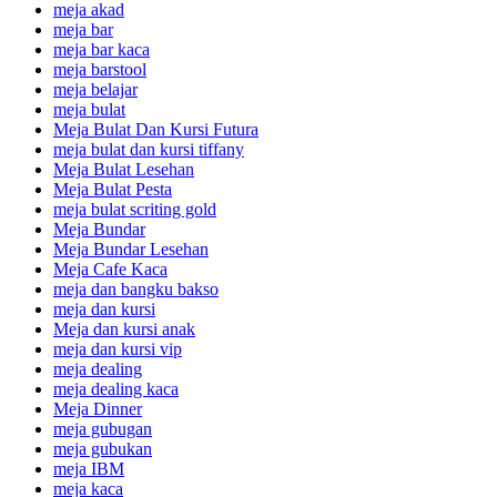
meja akad
meja bar
meja bar kaca
meja barstool
meja belajar
meja bulat
Meja Bulat Dan Kursi Futura
meja bulat dan kursi tiffany
Meja Bulat Lesehan
Meja Bulat Pesta
meja bulat scriting gold
Meja Bundar
Meja Bundar Lesehan
Meja Cafe Kaca
meja dan bangku bakso
meja dan kursi
Meja dan kursi anak
meja dan kursi vip
meja dealing
meja dealing kaca
Meja Dinner
meja gubugan
meja gubukan
meja IBM
meja kaca