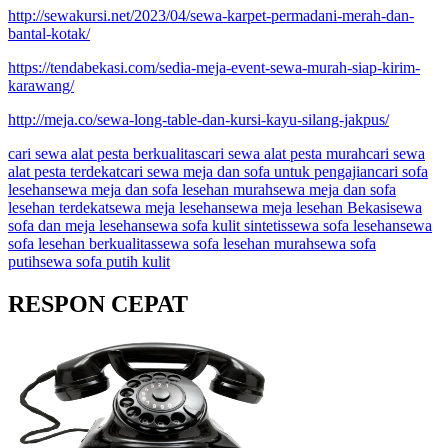
http://sewakursi.net/2023/04/sewa-karpet-permadani-merah-dan-
bantal-kotak/
https://tendabekasi.com/sedia-meja-event-sewa-murah-siap-kirim-
karawang/
http://meja.co/sewa-long-table-dan-kursi-kayu-silang-jakpus/
cari sewa alat pesta berkualitas
cari sewa alat pesta murah
cari sewa
alat pesta terdekat
cari sewa meja dan sofa untuk pengajian
cari sofa
lesehan
sewa meja dan sofa lesehan murah
sewa meja dan sofa
lesehan terdekat
sewa meja lesehan
sewa meja lesehan Bekasi
sewa
sofa dan meja lesehan
sewa sofa kulit sintetis
sewa sofa lesehan
sewa
sofa lesehan berkualitas
sewa sofa lesehan murah
sewa sofa
putih
sewa sofa putih kulit
RESPON CEPAT