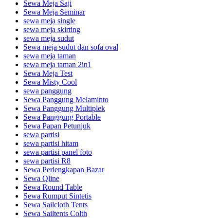
Sewa Meja Saji
Sewa Meja Seminar
sewa meja single
sewa meja skirting
sewa meja sudut
Sewa meja sudut dan sofa oval
sewa meja taman
sewa meja taman 2in1
Sewa Meja Test
Sewa Misty Cool
sewa panggung
Sewa Panggung Melaminto
Sewa Panggung Multiplek
Sewa Panggung Portable
Sewa Papan Petunjuk
sewa partisi
sewa partisi hitam
sewa partisi panel foto
sewa partisi R8
Sewa Perlengkapan Bazar
Sewa Qline
Sewa Round Table
Sewa Rumput Sintetis
Sewa Sailcloth Tents
Sewa Sailtents Colth