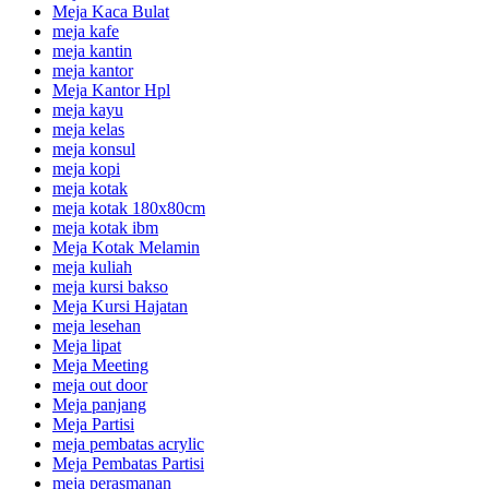
Meja Kaca Bulat
meja kafe
meja kantin
meja kantor
Meja Kantor Hpl
meja kayu
meja kelas
meja konsul
meja kopi
meja kotak
meja kotak 180x80cm
meja kotak ibm
Meja Kotak Melamin
meja kuliah
meja kursi bakso
Meja Kursi Hajatan
meja lesehan
Meja lipat
Meja Meeting
meja out door
Meja panjang
Meja Partisi
meja pembatas acrylic
Meja Pembatas Partisi
meja perasmanan