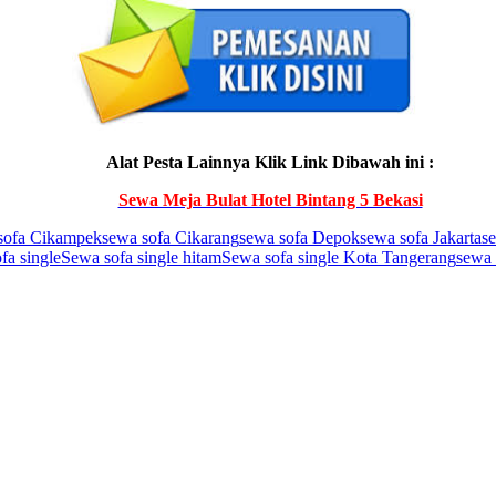
Alat Pesta Lainnya Klik Link Dibawah ini :
Sewa Meja Bulat Hotel Bintang 5 Bekasi
sofa Cikampek
sewa sofa Cikarang
sewa sofa Depok
sewa sofa Jakarta
s
fa single
Sewa sofa single hitam
Sewa sofa single Kota Tangerang
sewa 