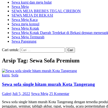
Sewa kursi dan meja bulat
Sewa Meja
SEWA MEJA BREBES TEGAL CIREBON
SEWA MEJA DI BEKASI
Sewa Meja Kaca
Sewa meja konsul
Sewa Meja Kotak
Sewa Meja Kotak Daerah Terdekat di Bekasi dengan menerapka
Sewa Meja Termurah
Sewa Panggung
Cari untuk:
Arsip Tag: Sewa Sofa Premium
kursi
,
Sofa
Sewa sofa single hitam murah Kota Tangerang
Galeri
Juli 5, 2022
Sewa Meja
25 Komentar
Sewa sofa single hitam murah Kota Tangerang dengan tersedia produk 
pengajian, seminar, tabligh akbar, rapat, wisuda, acara pemerintah