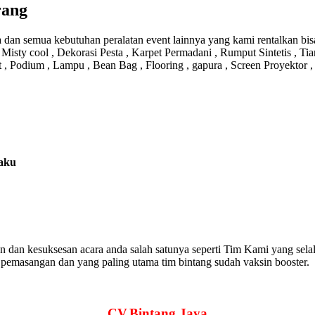
rang
a dan semua kebutuhan peralatan event lainnya yang kami rentalkan bis
isty cool , Dekorasi Pesta , Karpet Permadani , Rumput Sintetis , Tia
t , Podium , Lampu , Bean Bag , Flooring , gapura , Screen Proyektor 
laku
n dan kesuksesan acara anda salah satunya seperti Tim Kami yang 
si pemasangan dan yang paling utama tim bintang sudah vaksin booster.
CV.Bintang Jaya