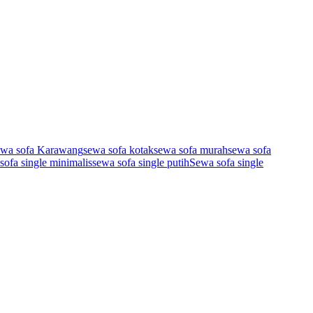
ewa sofa Karawang
sewa sofa kotak
sewa sofa murah
sewa sofa
sofa single minimalis
sewa sofa single putih
Sewa sofa single