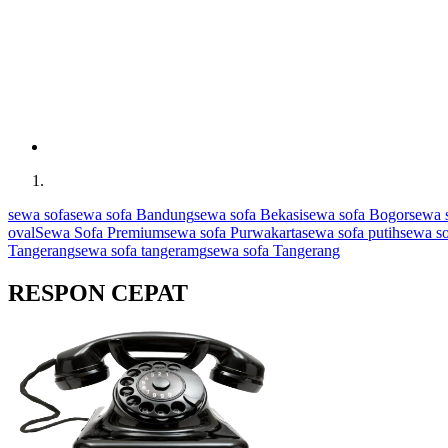
sewa sofa
sewa sofa Bandung
sewa sofa Bekasi
sewa sofa Bogor
sewa 
oval
Sewa Sofa Premium
sewa sofa Purwakarta
sewa sofa putih
sewa so
Tangerang
sewa sofa tangeramg
sewa sofa Tangerang
RESPON CEPAT