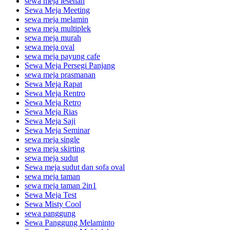
sewa meja lesehan
Sewa Meja Meeting
sewa meja melamin
sewa meja multiplek
sewa meja murah
sewa meja oval
sewa meja payung cafe
Sewa Meja Persegi Panjang
sewa meja prasmanan
Sewa Meja Rapat
Sewa Meja Rentro
Sewa Meja Retro
Sewa Meja Rias
Sewa Meja Saji
Sewa Meja Seminar
sewa meja single
sewa meja skirting
sewa meja sudut
Sewa meja sudut dan sofa oval
sewa meja taman
sewa meja taman 2in1
Sewa Meja Test
Sewa Misty Cool
sewa panggung
Sewa Panggung Melaminto