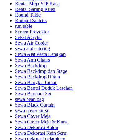
Rental Meja VIP Kaca
Rental Sarung Kursi
Round Table
Rumput Sintetis
run table
Screen Proyektor
Sekat Acrylic
Sewa Air Cooler
sewa alat catering
Sewa Alat Pesta Lengkap
Sewa Arm Chairs
Sewa Backdrop
Sewa Backdrop dan Stage
Sewa Backdrop Hitam
Sewa Bangku Taman
Sewa Bantal Duduk Lesehan
Sewa Barstool Set
sewa bean bag
Sewa Black Curtain
sewa cover kursi
Sewa Cover Meja
Sewa Cover Meja & Kursi
Sewa Dekorasi Balon
Sewa Dekorasi Kain Serut
Sewa dekorasi pelaminan