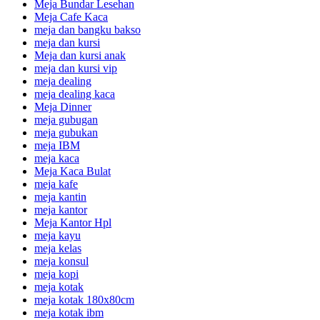
Meja Bundar Lesehan
Meja Cafe Kaca
meja dan bangku bakso
meja dan kursi
Meja dan kursi anak
meja dan kursi vip
meja dealing
meja dealing kaca
Meja Dinner
meja gubugan
meja gubukan
meja IBM
meja kaca
Meja Kaca Bulat
meja kafe
meja kantin
meja kantor
Meja Kantor Hpl
meja kayu
meja kelas
meja konsul
meja kopi
meja kotak
meja kotak 180x80cm
meja kotak ibm