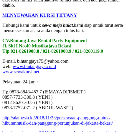
diablo.
MENYEWAKAN KURSI TIFFANY
Hubungi kami untuk
sewa meja bulat
,kami siap untuk turut serta
mensukseskan acara anda dengan tulus hati.
CV.Bintang Jaya Rental Party Equipment
Jl. Siti I No.40 Mustikajaya Bekasi
Tlp.021-8261908.8 / 021-8261908.9 / 021-8260119.9
E-mail. bintangjaya75@yahoo.com
web.
www.bintangjaya.co.id
www.sewakursi.net
Pelayanan 24 jam :
Hp.0878-8848-457.7 (ISMAYADI/ISMET )
0857-7733-380.8 ( YENI )
0812-8620-307.6 ( YENI )
0878-7752-071.2 ( ABDUL WASIT )
http://alatpesta.id/2018/11/23/persewaan-panggung-untuk-
hiburanmusik-dan-panggung-pertunjukan-di-jakarta-bekasi/