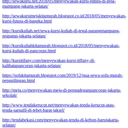
http://sewakursi.net/2018/05/menyewakan-kursi-futura-di-pela-
mampang-jakarta-selatan/
http://sewakursimejakitamurah.blogspot.co.id/2018/05/menyewakan-
kursi-futura-di-bangka.html
http://kursikuliah.net/sewa-kursi-kuliah-di-tegal-parangmampang-
prapatan-jakarta-selatan/
http://kursikuliahkitamurah.blogspot.co.id/2018/05/menyewakan-
kursi-kuliah-di-pancoran.html
http://kursitifany.com/menyewakan-kursi-tiffany-di-
kalibatapancoran-jakarta-selatan/
https://sofakitamurah.blogspot.com/2019/12/jasa-sewa-sofa-murah-
penggilingan.html
http://meja.co/menyewakan-meja-di-pengadeganpancoran-jakarta-
sekolah/
http://www.tendakerucut.net/menyewakan-tenda-kerucut-atau-
tenda-sarnafil-di-tebet-barat-jaksel/
http://tendabekasi.com/menyewakan-tenda-di-kebon-barujakarta-
selatan/