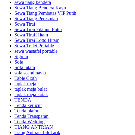
sewa tiang bendera
Sewa Tiang Bendera Kayu
Sewa Tiang Pembatas VIP Putih
Sewa Tiang Peresmian
Sewa Tirai
Sewa Tirai Filamin Putih
Sewa Tirai Hitam
Sewa Tirai Lotto Hitam
Sewa Toilet Portable
sewa wastafel portable
Sign in
Sofa
Sofa hitam
sofa scandinavia
Table Cloth
taplak meja
taplak meja bulat
taplak meja kotak
TENDA
Tenda kerucut
Tenda plafon
Tenda Transparan
Tenda Wedding
TIANG ANTRIAN
Tiang Antrian Tali Tarik