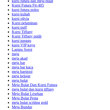
kursi futura dan meja bulat
Kursi Futura Ftr-405
kursi futura polos
kursi kuliah
kursi olivia
Kursi pelaminan
kursi puff
Kursi Tiffany
Kursi Tiffany putih
kursi tunggu
kursi VIP kayu
Lampu Sorot
meja
meja akad
meja bar
meja bar kaca
meja barstool
meja belajar
meja bulat
Meja Bulat Dan Kursi Futura
meja bulat dan kursi tiffany
Meja Bulat Lesehan
Meja Bulat Pesta
meja bulat scriting gold
Meja Bundar