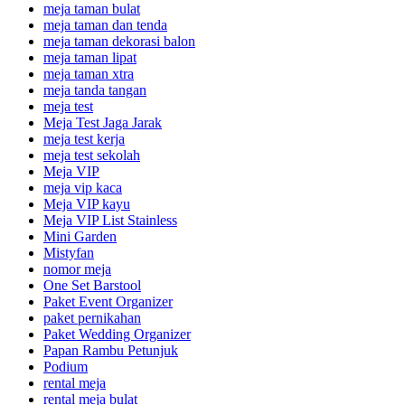
meja taman bulat
meja taman dan tenda
meja taman dekorasi balon
meja taman lipat
meja taman xtra
meja tanda tangan
meja test
Meja Test Jaga Jarak
meja test kerja
meja test sekolah
Meja VIP
meja vip kaca
Meja VIP kayu
Meja VIP List Stainless
Mini Garden
Mistyfan
nomor meja
One Set Barstool
Paket Event Organizer
paket pernikahan
Paket Wedding Organizer
Papan Rambu Petunjuk
Podium
rental meja
rental meja bulat