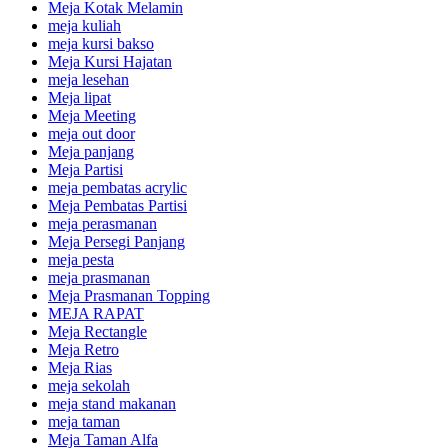
Meja Kotak Melamin
meja kuliah
meja kursi bakso
Meja Kursi Hajatan
meja lesehan
Meja lipat
Meja Meeting
meja out door
Meja panjang
Meja Partisi
meja pembatas acrylic
Meja Pembatas Partisi
meja perasmanan
Meja Persegi Panjang
meja pesta
meja prasmanan
Meja Prasmanan Topping
MEJA RAPAT
Meja Rectangle
Meja Retro
Meja Rias
meja sekolah
meja stand makanan
meja taman
Meja Taman Alfa