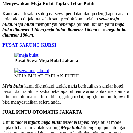
Menyewakan Meja Bulat Taplak Tebar Putih
Kami adalah salah satu jasa sewa peralatan dan perlengkapan acara
terlengkap di jakarta salah satu produk kami adalah
sewa meja
bulat
.
Meja bulat
mempunyai beberapa pilihan ukuran yaitu
meja
bulat diameter 120cm
,
meja bulat diameter 160cm
dan
meja bulat
diameter 180cm
.
PUSAT SARUNG KURSI
Pusat Sewa Meja Bulat Jakarta
MEJA BULAT TAPLAK PUTIH
Meja bulat
kami dilengkapi taplak meja berkualitas standar hotel
bersih dan rapih.Tersedia beberapa pilihan warna taplak meja antara
lain : merah, maron, biru, hijau, gold,coklat,ungu,hitam,putih,bw dll
bisa menyesuaikan selera anda.
JUAL PINTU OTOMATIS JAKARTA
Untuk model
taplak meja bulat
tersedia taplak meja bulat model
taplak tebar dan taplak skriting.
Meja bulat
dilengkapi pula dengan
aksesoris runner salah satunya runner batik dan ada juga runner