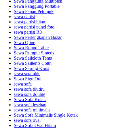
Sewa Panggung Multiplek
Sewa Panggung Portable
Sewa Papan Petunjuk
sewa partisi
sewa partisi hitam
sewa partisi panel foto
sewa partisi R8
Sewa Perlengkapan Bazar
Sewa Qline
Sewa Round Table
Sewa Rumput Sintetis
Sewa Sailcloth Tents
Sewa Sailtents Colth
Sewa Sarung Kursi
sewa scramble
Sewa Sign Out
sewa sofa
sewa sofa bludru
sewa sofa double
Sewa Sofa Kotak
sewa sofa lesehan
sewa sofa minimalis
Sewa Sofa Minimalis Single Kotak
sewa sofa oval
Sewa Sofa Oval Hitam