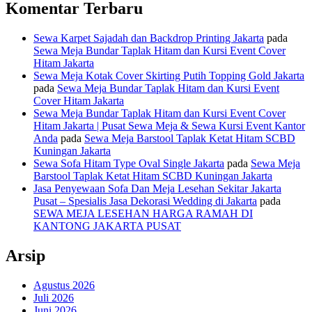
Komentar Terbaru
Sewa Karpet Sajadah dan Backdrop Printing Jakarta
pada
Sewa Meja Bundar Taplak Hitam dan Kursi Event Cover
Hitam Jakarta
Sewa Meja Kotak Cover Skirting Putih Topping Gold Jakarta
pada
Sewa Meja Bundar Taplak Hitam dan Kursi Event
Cover Hitam Jakarta
Sewa Meja Bundar Taplak Hitam dan Kursi Event Cover
Hitam Jakarta | Pusat Sewa Meja & Sewa Kursi Event Kantor
Anda
pada
Sewa Meja Barstool Taplak Ketat Hitam SCBD
Kuningan Jakarta
Sewa Sofa Hitam Type Oval Single Jakarta
pada
Sewa Meja
Barstool Taplak Ketat Hitam SCBD Kuningan Jakarta
Jasa Penyewaan Sofa Dan Meja Lesehan Sekitar Jakarta
Pusat – Spesialis Jasa Dekorasi Wedding di Jakarta
pada
SEWA MEJA LESEHAN HARGA RAMAH DI
KANTONG JAKARTA PUSAT
Arsip
Agustus 2026
Juli 2026
Juni 2026