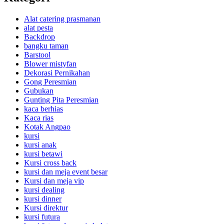
Alat catering prasmanan
alat pesta
Backdrop
bangku taman
Barstool
Blower mistyfan
Dekorasi Pernikahan
Gong Peresmian
Gubukan
Gunting Pita Peresmian
kaca berhias
Kaca rias
Kotak Angpao
kursi
kursi anak
kursi betawi
Kursi cross back
kursi dan meja event besar
Kursi dan meja vip
kursi dealing
kursi dinner
Kursi direktur
kursi futura