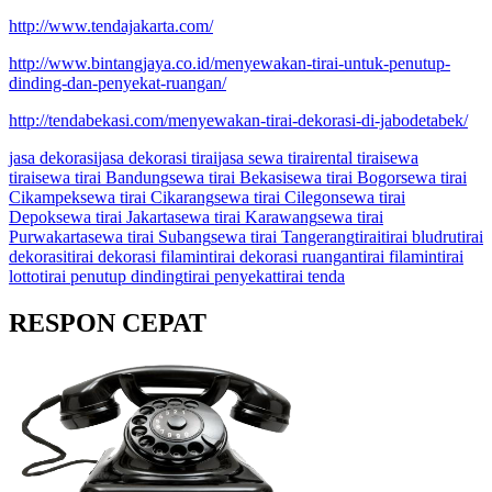
http://www.tendajakarta.com/
http://www.bintangjaya.co.id/menyewakan-tirai-untuk-penutup-
dinding-dan-penyekat-ruangan/
http://tendabekasi.com/menyewakan-tirai-dekorasi-di-jabodetabek/
jasa dekorasi
jasa dekorasi tirai
jasa sewa tirai
rental tirai
sewa
tirai
sewa tirai Bandung
sewa tirai Bekasi
sewa tirai Bogor
sewa tirai
Cikampek
sewa tirai Cikarang
sewa tirai Cilegon
sewa tirai
Depok
sewa tirai Jakarta
sewa tirai Karawang
sewa tirai
Purwakarta
sewa tirai Subang
sewa tirai Tangerang
tirai
tirai bludru
tirai
dekorasi
tirai dekorasi filamin
tirai dekorasi ruangan
tirai filamin
tirai
lotto
tirai penutup dinding
tirai penyekat
tirai tenda
RESPON CEPAT