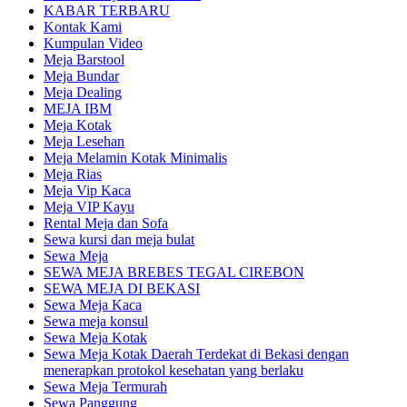
KABAR TERBARU
Kontak Kami
Kumpulan Video
Meja Barstool
Meja Bundar
Meja Dealing
MEJA IBM
Meja Kotak
Meja Lesehan
Meja Melamin Kotak Minimalis
Meja Rias
Meja Vip Kaca
Meja VIP Kayu
Rental Meja dan Sofa
Sewa kursi dan meja bulat
Sewa Meja
SEWA MEJA BREBES TEGAL CIREBON
SEWA MEJA DI BEKASI
Sewa Meja Kaca
Sewa meja konsul
Sewa Meja Kotak
Sewa Meja Kotak Daerah Terdekat di Bekasi dengan
menerapkan protokol kesehatan yang berlaku
Sewa Meja Termurah
Sewa Panggung