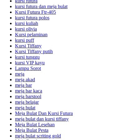
kursi futura
kursi futura dan meja bulat
Kursi Futura Ftr-405
kursi futura polos
kursi kuliah
kursi olivia
Kursi pelaminan
kursi puff
Kursi Tiffany
Kursi Tiffany putih
kursi tunggu
kursi VIP kayu
Lampu Sorot
meja
meja akad
meja bar
meja bar kaca
meja barstool
meja belajar
meja bulat
Meja Bulat Dan Kursi Futura
meja bulat dan kursi tiffany
Meja Bulat Lesehan
Meja Bulat Pesta
meja bulat scriting gold