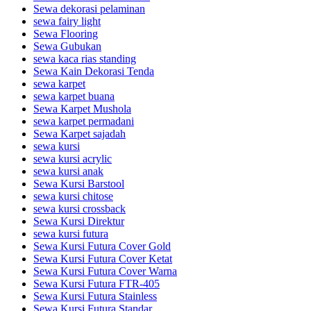
Sewa dekorasi pelaminan
sewa fairy light
Sewa Flooring
Sewa Gubukan
sewa kaca rias standing
Sewa Kain Dekorasi Tenda
sewa karpet
sewa karpet buana
Sewa Karpet Mushola
sewa karpet permadani
Sewa Karpet sajadah
sewa kursi
sewa kursi acrylic
sewa kursi anak
Sewa Kursi Barstool
sewa kursi chitose
sewa kursi crossback
Sewa Kursi Direktur
sewa kursi futura
Sewa Kursi Futura Cover Gold
Sewa Kursi Futura Cover Ketat
Sewa Kursi Futura Cover Warna
Sewa Kursi Futura FTR-405
Sewa Kursi Futura Stainless
Sewa Kursi Futura Standar