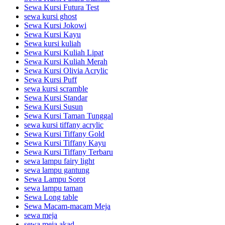
Sewa Kursi Futura Test
sewa kursi ghost
Sewa Kursi Jokowi
Sewa Kursi Kayu
Sewa kursi kuliah
Sewa Kursi Kuliah Lipat
Sewa Kursi Kuliah Merah
Sewa Kursi Olivia Acrylic
Sewa Kursi Puff
sewa kursi scramble
Sewa Kursi Standar
Sewa Kursi Susun
Sewa Kursi Taman Tunggal
sewa kursi tiffany acrylic
Sewa Kursi Tiffany Gold
Sewa Kursi Tiffany Kayu
Sewa Kursi Tiffany Terbaru
sewa lampu fairy light
sewa lampu gantung
Sewa Lampu Sorot
sewa lampu taman
Sewa Long table
Sewa Macam-macam Meja
sewa meja
sewa meja akad