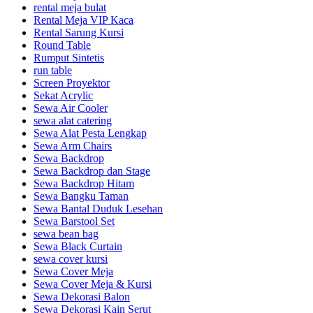
rental meja bulat
Rental Meja VIP Kaca
Rental Sarung Kursi
Round Table
Rumput Sintetis
run table
Screen Proyektor
Sekat Acrylic
Sewa Air Cooler
sewa alat catering
Sewa Alat Pesta Lengkap
Sewa Arm Chairs
Sewa Backdrop
Sewa Backdrop dan Stage
Sewa Backdrop Hitam
Sewa Bangku Taman
Sewa Bantal Duduk Lesehan
Sewa Barstool Set
sewa bean bag
Sewa Black Curtain
sewa cover kursi
Sewa Cover Meja
Sewa Cover Meja & Kursi
Sewa Dekorasi Balon
Sewa Dekorasi Kain Serut