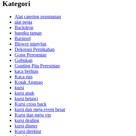
Kategori
Alat catering prasmanan
alat pesta
Backdrop
bangku taman
Barstool
Blower mistyfan
Dekorasi Pernikahan
Gong Peresmian
Gubukan
Gunting Pita Peresmian
kaca berhias
Kaca rias
Kotak Angpao
kursi
kursi anak
kursi betawi
Kursi cross back
kursi dan meja event besar
Kursi dan meja vip
kursi dealing
kursi dinner
Kursi direktur