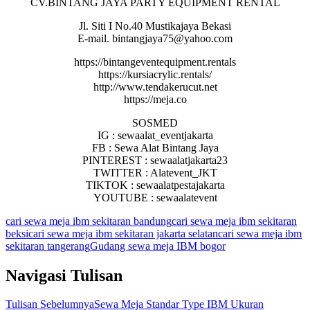
CV.BINTANG JAYA PARTY EQUIPMENT RENTAL
Jl. Siti I No.40 Mustikajaya Bekasi
E-mail. bintangjaya75@yahoo.com
https://bintangeventequipment.rentals
https://kursiacrylic.rentals/
http://www.tendakerucut.net
https://meja.co
SOSMED
IG : sewaalat_eventjakarta
FB : Sewa Alat Bintang Jaya
PINTEREST : sewaalatjakarta23
TWITTER : Alatevent_JKT
TIKTOK : sewaalatpestajakarta
YOUTUBE : sewaalatevent
cari sewa meja ibm sekitaran bandung
cari sewa meja ibm sekitaran
beksi
cari sewa meja ibm sekitaran jakarta selatan
cari sewa meja ibm
sekitaran tangerang
Gudang sewa meja IBM bogor
Navigasi Tulisan
Tulisan Sebelumnya
Sewa Meja Standar Type IBM Ukuran