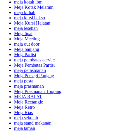
meja kotak ibm
Meja Kotak Melamin
meja kuliah
meja kursi bakso
Meja Kursi Hajatan
meja lesehan
Meja lipat
Meja Meeting
meja out door
Meja panjang
Meja Partisi
meja pembatas acrylic
Meja Pembatas Partisi
meja perasmanan
Meja Persegi Panjang
meja pesta
meja prasmanan
Meja Prasmanan Topping
MEJA RAPAT
Meja Rectangle
Meja Retro
Meja Rias
meja sekolah
meja stand makanan
meja taman