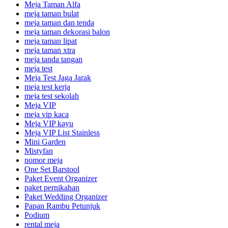
Meja Taman Alfa
meja taman bulat
meja taman dan tenda
meja taman dekorasi balon
meja taman lipat
meja taman xtra
meja tanda tangan
meja test
Meja Test Jaga Jarak
meja test kerja
meja test sekolah
Meja VIP
meja vip kaca
Meja VIP kayu
Meja VIP List Stainless
Mini Garden
Mistyfan
nomor meja
One Set Barstool
Paket Event Organizer
paket pernikahan
Paket Wedding Organizer
Papan Rambu Petunjuk
Podium
rental meja