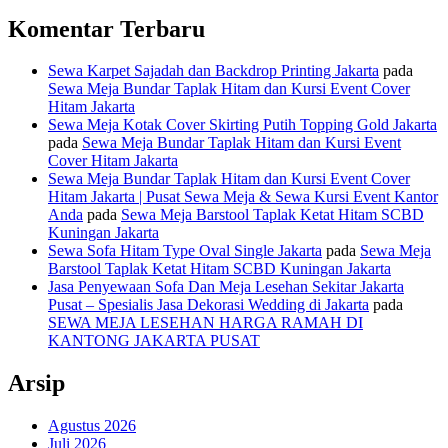
Komentar Terbaru
Sewa Karpet Sajadah dan Backdrop Printing Jakarta
pada
Sewa Meja Bundar Taplak Hitam dan Kursi Event Cover
Hitam Jakarta
Sewa Meja Kotak Cover Skirting Putih Topping Gold Jakarta
pada
Sewa Meja Bundar Taplak Hitam dan Kursi Event
Cover Hitam Jakarta
Sewa Meja Bundar Taplak Hitam dan Kursi Event Cover
Hitam Jakarta | Pusat Sewa Meja & Sewa Kursi Event Kantor
Anda
pada
Sewa Meja Barstool Taplak Ketat Hitam SCBD
Kuningan Jakarta
Sewa Sofa Hitam Type Oval Single Jakarta
pada
Sewa Meja
Barstool Taplak Ketat Hitam SCBD Kuningan Jakarta
Jasa Penyewaan Sofa Dan Meja Lesehan Sekitar Jakarta
Pusat – Spesialis Jasa Dekorasi Wedding di Jakarta
pada
SEWA MEJA LESEHAN HARGA RAMAH DI
KANTONG JAKARTA PUSAT
Arsip
Agustus 2026
Juli 2026