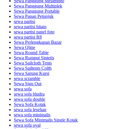
Sewa Panggung Melaminto
Sewa Panggung Multiplek
Sewa Panggung Portable
Sewa Papan Petunjuk
sewa partisi
sewa partisi hitam
sewa partisi panel foto
sewa partisi R8
Sewa Perlengkapan Bazar
Sewa Qline
Sewa Round Table
Sewa Rumput Sintetis
Sewa Sailcloth Tents
Sewa Sailtents Colth
Sewa Sarung Kursi
sewa scramble
Sewa Sign Out
sewa sofa
sewa sofa bludru
sewa sofa double
Sewa Sofa Kotak
sewa sofa lesehan
sewa sofa minimalis
Sewa Sofa Minimalis Single Kotak
sewa sofa oval