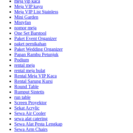
meja vip kaca
Meja VIP kayu
Meja VIP List Stainless
Mini Garden
Mistyfan
nomor meja
One Set Barstool
Paket Event Organizer
paket pernikahan
Paket Wedding Organizer
Papan Rambu Petunjuk
Podium
rental meja
rental meja bulat
Rental Meja VIP Kaca
Rental Sarung Kursi
Round Table
Rumput Sintetis
run table
Screen Proyektor
Sekat Acrylic
Sewa Air Cooler
sewa alat catering
Sewa Alat Pesta Lengkap
Sewa Arm Chairs