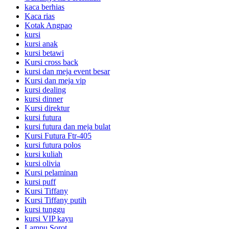
kaca berhias
Kaca rias
Kotak Angpao
kursi
kursi anak
kursi betawi
Kursi cross back
kursi dan meja event besar
Kursi dan meja vip
kursi dealing
kursi dinner
Kursi direktur
kursi futura
kursi futura dan meja bulat
Kursi Futura Ftr-405
kursi futura polos
kursi kuliah
kursi olivia
Kursi pelaminan
kursi puff
Kursi Tiffany
Kursi Tiffany putih
kursi tunggu
kursi VIP kayu
Lampu Sorot