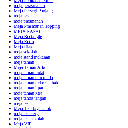
Meja Pembatas Partisi
meja perasmanan
Meja Persegi Panjang
meja pesta
meja prasmanan
Meja Prasmanan Topping
MEJA RAPAT
Meja Rectangle
Meja Retro
Meja Rias
meja sekolah
meja stand makanan
meja taman
Meja Taman Alfa
meja taman bulat
meja taman dan tenda
meja taman dekorasi balon
meja taman lipat
meja taman xtra
meja tanda tangan
meja test
Meja Test Jaga Jarak
meja test kerja
meja test sekolah
Meja VIP