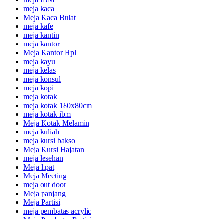
meja kaca
Meja Kaca Bulat
meja kafe
meja kantin
meja kantor
Meja Kantor Hpl
meja kayu
meja kelas
meja konsul
meja kopi
meja kotak
meja kotak 180x80cm
meja kotak ibm
Meja Kotak Melamin
meja kuliah
meja kursi bakso
Meja Kursi Hajatan
meja lesehan
Meja lipat
Meja Meeting
meja out door
Meja panjang
Meja Partisi
meja pembatas acrylic