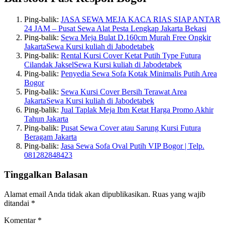
Ping-balik:
JASA SEWA MEJA KACA RIAS SIAP ANTAR
24 JAM – Pusat Sewa Alat Pesta Lengkap Jakarta Bekasi
Ping-balik:
Sewa Meja Bulat D.160cm Murah Free Ongkir
JakartaSewa Kursi kuliah di Jabodetabek
Ping-balik:
Rental Kursi Cover Ketat Putih Type Futura
Cilandak JakselSewa Kursi kuliah di Jabodetabek
Ping-balik:
Penyedia Sewa Sofa Kotak Minimalis Putih Area
Bogor
Ping-balik:
Sewa Kursi Cover Bersih Terawat Area
JakartaSewa Kursi kuliah di Jabodetabek
Ping-balik:
Jual Taplak Meja Ibm Ketat Harga Promo Akhir
Tahun Jakarta
Ping-balik:
Pusat Sewa Cover atau Sarung Kursi Futura
Beragam Jakarta
Ping-balik:
Jasa Sewa Sofa Oval Putih VIP Bogor | Telp.
081282848423
Tinggalkan Balasan
Alamat email Anda tidak akan dipublikasikan.
Ruas yang wajib
ditandai
*
Komentar
*