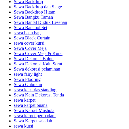
Sewa Backdrop
Sewa Backdrop dan Stage
Sewa Backdrop Hitam
Sewa Bangku Taman
Sewa Bantal Duduk Lesehan
Sewa Barstool Set
sewa bean bag
Sewa Black Curtain
sewa cover kursi
Sewa Cover Meja
Sewa Cover Meja & Kursi
Sewa Dekorasi Balon
Sewa Dekorasi Kain Serut
Sewa dekorasi pelaminan
sewa fairy light
Sewa Flooring
Sewa Gubukan
sewa kaca rias standing
Sewa Kain Dekorasi Tenda
sewa karpet
sewa karpet buana
Sewa Karpet Mushola
sewa karpet permadani
Sewa Karpet sajadah
sewa kursi