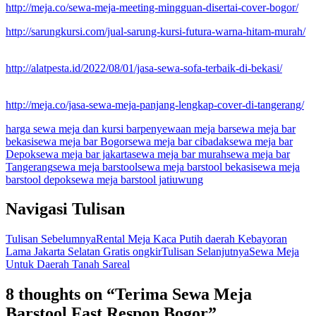
http://meja.co/sewa-meja-meeting-mingguan-disertai-cover-bogor/
http://sarungkursi.com/jual-sarung-kursi-futura-warna-hitam-murah/
http://alatpesta.id/2022/08/01/jasa-sewa-sofa-terbaik-di-bekasi/
http://meja.co/jasa-sewa-meja-panjang-lengkap-cover-di-tangerang/
harga sewa meja dan kursi bar
penyewaan meja bar
sewa meja bar
bekasi
sewa meja bar Bogor
sewa meja bar cibadak
sewa meja bar
Depok
sewa meja bar jakarta
sewa meja bar murah
sewa meja bar
Tangerang
sewa meja barstool
sewa meja barstool bekasi
sewa meja
barstool depok
sewa meja barstool jatiuwung
Navigasi Tulisan
Tulisan Sebelumnya
Rental Meja Kaca Putih daerah Kebayoran
Lama Jakarta Selatan Gratis ongkir
Tulisan Selanjutnya
Sewa Meja
Untuk Daerah Tanah Sareal
8 thoughts on “Terima Sewa Meja
Barstool Fast Respon Bogor”