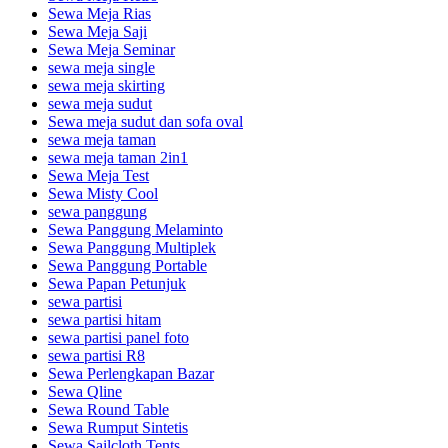
Sewa Meja Rias
Sewa Meja Saji
Sewa Meja Seminar
sewa meja single
sewa meja skirting
sewa meja sudut
Sewa meja sudut dan sofa oval
sewa meja taman
sewa meja taman 2in1
Sewa Meja Test
Sewa Misty Cool
sewa panggung
Sewa Panggung Melaminto
Sewa Panggung Multiplek
Sewa Panggung Portable
Sewa Papan Petunjuk
sewa partisi
sewa partisi hitam
sewa partisi panel foto
sewa partisi R8
Sewa Perlengkapan Bazar
Sewa Qline
Sewa Round Table
Sewa Rumput Sintetis
Sewa Sailcloth Tents