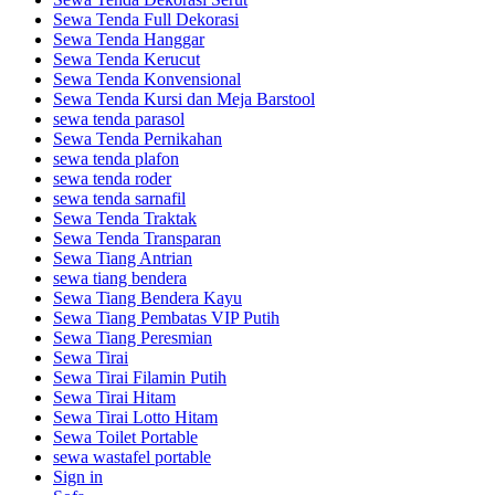
Sewa Tenda Full Dekorasi
Sewa Tenda Hanggar
Sewa Tenda Kerucut
Sewa Tenda Konvensional
Sewa Tenda Kursi dan Meja Barstool
sewa tenda parasol
Sewa Tenda Pernikahan
sewa tenda plafon
sewa tenda roder
sewa tenda sarnafil
Sewa Tenda Traktak
Sewa Tenda Transparan
Sewa Tiang Antrian
sewa tiang bendera
Sewa Tiang Bendera Kayu
Sewa Tiang Pembatas VIP Putih
Sewa Tiang Peresmian
Sewa Tirai
Sewa Tirai Filamin Putih
Sewa Tirai Hitam
Sewa Tirai Lotto Hitam
Sewa Toilet Portable
sewa wastafel portable
Sign in