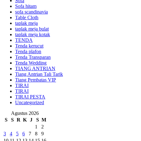
Sofa
Sofa hitam
sofa scandinavia
Table Cloth
taplak meja
taplak meja bulat
taplak meja kotak
TENDA
Tenda kerucut
Tenda plafon
Tenda Transparan
Tenda Wedding
TIANG ANTRIAN
Tiang Antrian Tali Tarik
Tiang Pembatas VIP
TIRAI
TIRAI
TIRAI PESTA
Uncategorized
Agustus 2026
S
S
R
K
J
S
M
1
2
3
4
5
6
7
8
9
10
11
12
13
14
15
16