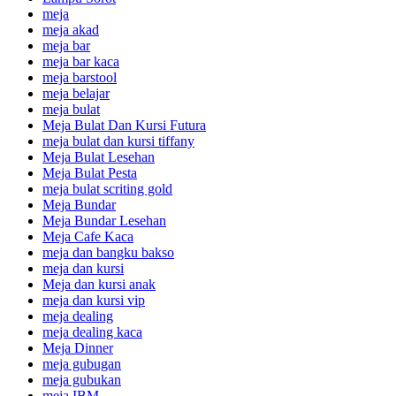
meja
meja akad
meja bar
meja bar kaca
meja barstool
meja belajar
meja bulat
Meja Bulat Dan Kursi Futura
meja bulat dan kursi tiffany
Meja Bulat Lesehan
Meja Bulat Pesta
meja bulat scriting gold
Meja Bundar
Meja Bundar Lesehan
Meja Cafe Kaca
meja dan bangku bakso
meja dan kursi
Meja dan kursi anak
meja dan kursi vip
meja dealing
meja dealing kaca
Meja Dinner
meja gubugan
meja gubukan
meja IBM