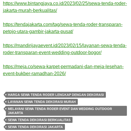
https://www.bintangjaya.co.id/2023/02/25/sewa-tenda-roder-
jakarta-murah-berkualitas/
https://tendajakarta.com/tag/sewa-tenda-roder-transparan-
petojo-utara-gambir-jakarta-pusat/
https://mandirijayaevent.id/2023/02/15/layanan-sewa-tenda-
roder-transparan-event-wedding-outdoor-bogor/
https://meja.co/sewa-karpet-permadani-dan-meja-lesehan-
event-bukber-ramadhan-2026/
HARGA SEWA TENDA RODER LENGKAP DENGAN DEKORASI
LAYANAN SEWA TENDA DEKORASI MURAH
MELAYANI SEWA TENDA RODER EVENT DAN WEDDING OUTDOOR
JAKARTA
SEWA TENDA DEKORASI BERKUALITAS
SEWA TENDA DEKORASI JAKARTA