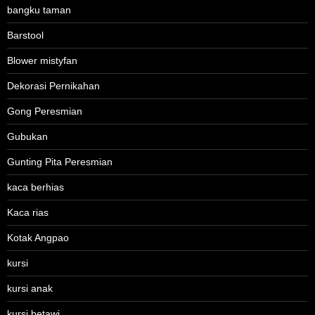
bangku taman
Barstool
Blower mistyfan
Dekorasi Pernikahan
Gong Peresmian
Gubukan
Gunting Pita Peresmian
kaca berhias
Kaca rias
Kotak Angpao
kursi
kursi anak
kursi betawi