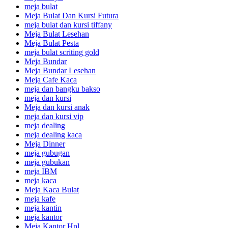
meja bulat
Meja Bulat Dan Kursi Futura
meja bulat dan kursi tiffany
Meja Bulat Lesehan
Meja Bulat Pesta
meja bulat scriting gold
Meja Bundar
Meja Bundar Lesehan
Meja Cafe Kaca
meja dan bangku bakso
meja dan kursi
Meja dan kursi anak
meja dan kursi vip
meja dealing
meja dealing kaca
Meja Dinner
meja gubugan
meja gubukan
meja IBM
meja kaca
Meja Kaca Bulat
meja kafe
meja kantin
meja kantor
Meja Kantor Hpl