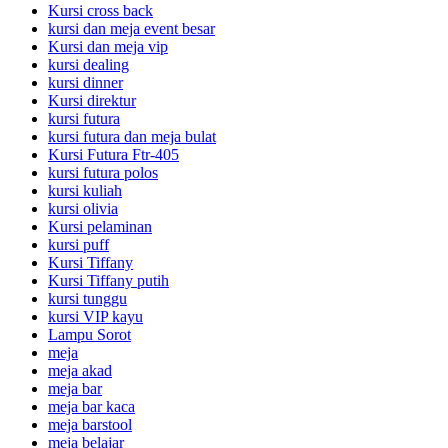
Kursi cross back
kursi dan meja event besar
Kursi dan meja vip
kursi dealing
kursi dinner
Kursi direktur
kursi futura
kursi futura dan meja bulat
Kursi Futura Ftr-405
kursi futura polos
kursi kuliah
kursi olivia
Kursi pelaminan
kursi puff
Kursi Tiffany
Kursi Tiffany putih
kursi tunggu
kursi VIP kayu
Lampu Sorot
meja
meja akad
meja bar
meja bar kaca
meja barstool
meja belajar