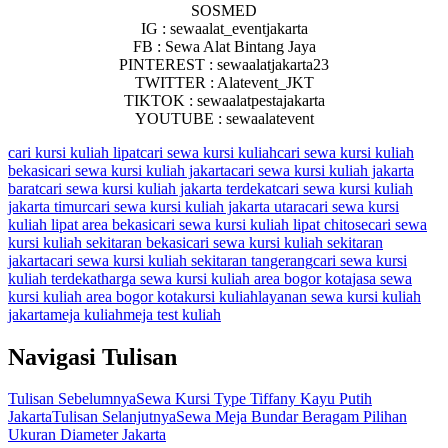
SOSMED
IG : sewaalat_eventjakarta
FB : Sewa Alat Bintang Jaya
PINTEREST : sewaalatjakarta23
TWITTER : Alatevent_JKT
TIKTOK : sewaalatpestajakarta
YOUTUBE : sewaalatevent
cari kursi kuliah lipat
cari sewa kursi kuliah
cari sewa kursi kuliah
bekasi
cari sewa kursi kuliah jakarta
cari sewa kursi kuliah jakarta
barat
cari sewa kursi kuliah jakarta terdekat
cari sewa kursi kuliah
jakarta timur
cari sewa kursi kuliah jakarta utara
cari sewa kursi
kuliah lipat area bekasi
cari sewa kursi kuliah lipat chitose
cari sewa
kursi kuliah sekitaran bekasi
cari sewa kursi kuliah sekitaran
jakarta
cari sewa kursi kuliah sekitaran tangerang
cari sewa kursi
kuliah terdekat
harga sewa kursi kuliah area bogor kota
jasa sewa
kursi kuliah area bogor kota
kursi kuliah
layanan sewa kursi kuliah
jakarta
meja kuliah
meja test kuliah
Navigasi Tulisan
Tulisan Sebelumnya
Sewa Kursi Type Tiffany Kayu Putih
Jakarta
Tulisan Selanjutnya
Sewa Meja Bundar Beragam Pilihan
Ukuran Diameter Jakarta