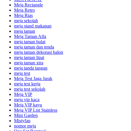
Meja Rectangle
Meja Retro
Meja Rias
meja sekolah
meja stand makanan
meja taman
Meja Taman Alfa
meja taman bulat
meja taman dan tenda
meja taman dekorasi balon
meja taman lipat
meja taman xtra
meja tanda tangan
meja test
Meja Test Jaga Jarak
meja test kerja
meja test sekolah
Meja VIP
meja vip kaca
Meja VIP kayu
Meja VIP List Stainless
Mini Garden
Mistyfan
nomor meja