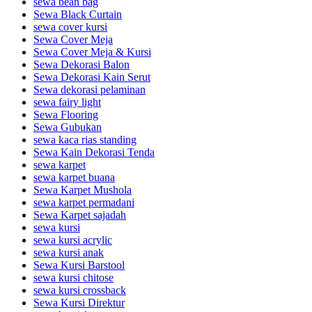
sewa bean bag
Sewa Black Curtain
sewa cover kursi
Sewa Cover Meja
Sewa Cover Meja & Kursi
Sewa Dekorasi Balon
Sewa Dekorasi Kain Serut
Sewa dekorasi pelaminan
sewa fairy light
Sewa Flooring
Sewa Gubukan
sewa kaca rias standing
Sewa Kain Dekorasi Tenda
sewa karpet
sewa karpet buana
Sewa Karpet Mushola
sewa karpet permadani
Sewa Karpet sajadah
sewa kursi
sewa kursi acrylic
sewa kursi anak
Sewa Kursi Barstool
sewa kursi chitose
sewa kursi crossback
Sewa Kursi Direktur