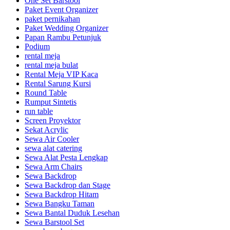
One Set Barstool
Paket Event Organizer
paket pernikahan
Paket Wedding Organizer
Papan Rambu Petunjuk
Podium
rental meja
rental meja bulat
Rental Meja VIP Kaca
Rental Sarung Kursi
Round Table
Rumput Sintetis
run table
Screen Proyektor
Sekat Acrylic
Sewa Air Cooler
sewa alat catering
Sewa Alat Pesta Lengkap
Sewa Arm Chairs
Sewa Backdrop
Sewa Backdrop dan Stage
Sewa Backdrop Hitam
Sewa Bangku Taman
Sewa Bantal Duduk Lesehan
Sewa Barstool Set