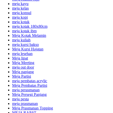
meja kayu
meja kelas
meja konsul
meja kopi
meja kotak
meja kotak 180x80cm
meja kotak ibm
Meja Kotak Melamin
meja kuliah
meja kursi bakso
Meja Kursi Hajatan
meja lesehan
Meja lipat
Meja Meeting
meja out door
Meja panjang
Meja Partisi
meja pembatas acrylic
Meja Pembatas Partisi
meja perasmanan
Meja Persegi Panjang
meja pesta
meja prasmanan
Meja Prasmanan Topping
MEJA RAPAT