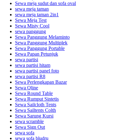
Sewa meja sudut dan sofa oval
sewa meja taman
sewa meja taman 2in1
Sewa Meja Test
Sewa Misty Cool
sewa panggung
Sewa Panggung Melaminto
Sewa Panggung Multiplek
Sewa Panggung Portable
Sewa Papan Petunjuk
sewa partisi
sewa partisi hitam
sewa partisi panel foto
sewa partisi R8
Sewa Perlengkapan Bazar
Sewa Qline
Sewa Round Table
Sewa Rumput Sintetis
Sewa Sailcloth Tents
Sewa Sailtents Colth
Sewa Sarung Kursi
sewa scramble
Sewa Sign Out
sewa sofa
sewa sofa bludru