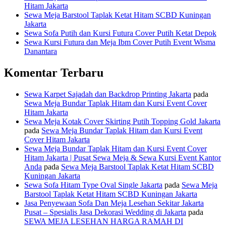
Hitam Jakarta
Sewa Meja Barstool Taplak Ketat Hitam SCBD Kuningan
Jakarta
Sewa Sofa Putih dan Kursi Futura Cover Putih Ketat Depok
Sewa Kursi Futura dan Meja Ibm Cover Putih Event Wisma
Danantara
Komentar Terbaru
Sewa Karpet Sajadah dan Backdrop Printing Jakarta
pada
Sewa Meja Bundar Taplak Hitam dan Kursi Event Cover
Hitam Jakarta
Sewa Meja Kotak Cover Skirting Putih Topping Gold Jakarta
pada
Sewa Meja Bundar Taplak Hitam dan Kursi Event
Cover Hitam Jakarta
Sewa Meja Bundar Taplak Hitam dan Kursi Event Cover
Hitam Jakarta | Pusat Sewa Meja & Sewa Kursi Event Kantor
Anda
pada
Sewa Meja Barstool Taplak Ketat Hitam SCBD
Kuningan Jakarta
Sewa Sofa Hitam Type Oval Single Jakarta
pada
Sewa Meja
Barstool Taplak Ketat Hitam SCBD Kuningan Jakarta
Jasa Penyewaan Sofa Dan Meja Lesehan Sekitar Jakarta
Pusat – Spesialis Jasa Dekorasi Wedding di Jakarta
pada
SEWA MEJA LESEHAN HARGA RAMAH DI