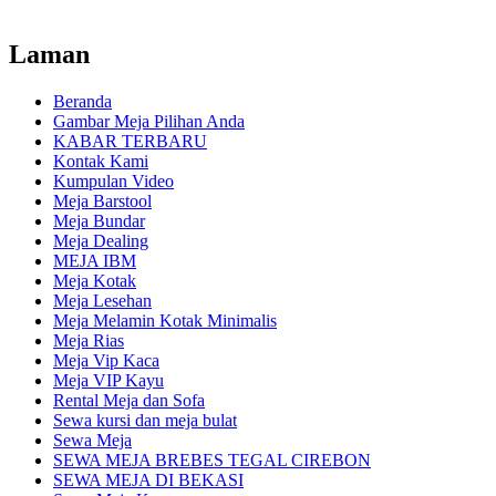
Laman
Beranda
Gambar Meja Pilihan Anda
KABAR TERBARU
Kontak Kami
Kumpulan Video
Meja Barstool
Meja Bundar
Meja Dealing
MEJA IBM
Meja Kotak
Meja Lesehan
Meja Melamin Kotak Minimalis
Meja Rias
Meja Vip Kaca
Meja VIP Kayu
Rental Meja dan Sofa
Sewa kursi dan meja bulat
Sewa Meja
SEWA MEJA BREBES TEGAL CIREBON
SEWA MEJA DI BEKASI