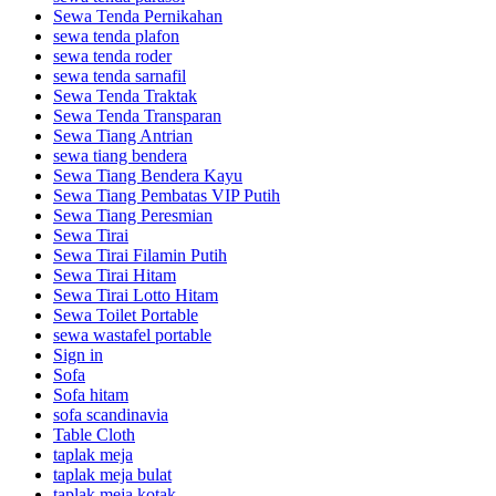
Sewa Tenda Pernikahan
sewa tenda plafon
sewa tenda roder
sewa tenda sarnafil
Sewa Tenda Traktak
Sewa Tenda Transparan
Sewa Tiang Antrian
sewa tiang bendera
Sewa Tiang Bendera Kayu
Sewa Tiang Pembatas VIP Putih
Sewa Tiang Peresmian
Sewa Tirai
Sewa Tirai Filamin Putih
Sewa Tirai Hitam
Sewa Tirai Lotto Hitam
Sewa Toilet Portable
sewa wastafel portable
Sign in
Sofa
Sofa hitam
sofa scandinavia
Table Cloth
taplak meja
taplak meja bulat
taplak meja kotak