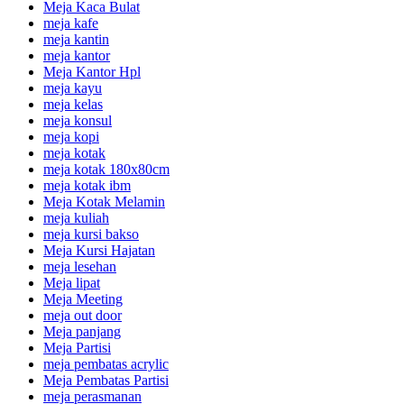
Meja Kaca Bulat
meja kafe
meja kantin
meja kantor
Meja Kantor Hpl
meja kayu
meja kelas
meja konsul
meja kopi
meja kotak
meja kotak 180x80cm
meja kotak ibm
Meja Kotak Melamin
meja kuliah
meja kursi bakso
Meja Kursi Hajatan
meja lesehan
Meja lipat
Meja Meeting
meja out door
Meja panjang
Meja Partisi
meja pembatas acrylic
Meja Pembatas Partisi
meja perasmanan