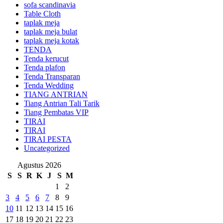
sofa scandinavia
Table Cloth
taplak meja
taplak meja bulat
taplak meja kotak
TENDA
Tenda kerucut
Tenda plafon
Tenda Transparan
Tenda Wedding
TIANG ANTRIAN
Tiang Antrian Tali Tarik
Tiang Pembatas VIP
TIRAI
TIRAI
TIRAI PESTA
Uncategorized
Agustus 2026
S
S
R
K
J
S
M
1
2
3
4
5
6
7
8
9
10
11
12
13
14
15
16
17
18
19
20
21
22
23