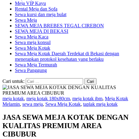
Meja VIP Kayu
Rental Meja dan Sofa
Sewa kursi dan meja bulat
Sewa Meja
SEWA MEJA BREBES TEGAL CIREBON
SEWA MEJA DI BEKASI
Sewa Meja Kaca
Sewa meja konsul
Sewa Meja Kotak
Sewa Meja Kotak Daerah Terdekat di Bekasi dengan
menerapkan protokol kesehatan yang berlaku
Sewa Meja Termurah
Sewa Panggung
Cari untuk:
meja kotak
,
meja kotak 180x80cm
,
meja kotak ibm
,
Meja Kotak
Melamin
,
sewa meja
,
Sewa Meja Kotak
,
taplak meja kotak
JASA SEWA MEJA KOTAK DENGAN
KUALITAS PREMIUM AREA
CIBUBUR