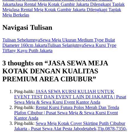
Jakarta
Jasa Rental Meja Kotak Gambir Jakarta Dilengkapi Taplak
Meja
Jasa Rental Meja Kotak Gambir Jakarta Dilengkapi Taplak
Meja Berkelas
Navigasi Tulisan
Tulisan Sebelumnya
Sewa Meja Ukuran Medium Type Bulat
Diameter 160cm Jakarta
Tulisan Selanjutnya
Sewa Kursi Type
Tiffany Kayu Putih Jakarta
3 thoughts on “JASA SEWA MEJA
KOTAK DENGAN KUALITAS
PREMIUM AREA CIBUBUR”
Ping-balik:
JASA SEWA KURSI KULIAH UNTUK
EVENT TEST DAN EVENT LAIN DI JAKARTA | Pusat
Sewa Meja & Sewa Kursi Event Kantor Anda
Ping-balik:
Rental Kursi Futura Polos Merah Dan Tenda
Plafon Cibubur | Pusat Sewa Meja & Sewa Kursi Event
Kantor Anda
Ping-balik:
Sewa Meja Kotak Cover Skirting Putih Cibubur
Jakarta - Pusat Sewa Alat Pesta Jabodetabek,Tlp.0878-7350-