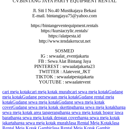
CV.BINTANG JAYA PARTY EQUIPMENT RENTAL
Jl. Siti I No.40 Mustikajaya Bekasi
E-mail. bintangjaya75@yahoo.com
https://bintangeventequipment.rentals
https://kursiacrylic.rentals/
https://alatpesta.id
http://www.tendakerucut.net
SOSMED
IG : sewaalat_eventjakarta
FB : Sewa Alat Bintang Jaya
PINTEREST : sewaalatjakarta23
TWITTER : Alatevent_JKT
TIKTOK : sewaalatpestajakarta
YOUTUBE : sewaalatevent
cari meja kotak
cari meja kotak murah
cari sewa meja kotak
Gudang
meja kotak
Gudang persewaan meja kotak
Gudang rental meja
kotak
Gudang sewa meja kotak
Gudang sewa meja kotak
cover
Gudang sewa meja kotak skerting
harga sewa meja kotak
harga
sewa meja kotak area tangerang
harga sewa meja kotak bogor jawa
barat
harga sewa meja kotak dengan cover
harga sewa meja kotak
jakarta
harga sewa meja kotak murah
Jasa Rental Meja Kotak
Jasa
Rental Meja Kotak Gambir
Jasa Rental Meja Kotak Gambir