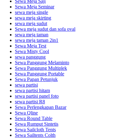
Sewa Meja Saji
Sewa Meja Seminar
sewa meja single
sewa meja skirting
sewa meja sudut
Sewa meja sudut dan sofa oval
sewa meja taman
sewa meja taman 2in1
Sewa Meja Test
Sewa Misty Cool
sewa panggung
Sewa Panggung Melaminto
Sewa Panggung Multiplek
Sewa Panggung Portable
Sewa Papan Petunjuk
sewa partisi
sewa partisi hitam
sewa partisi panel foto
sewa partisi R8
Sewa Perlengkapan Bazar
Sewa Qline
Sewa Round Table
Sewa Rumput Sintetis
Sewa Sailcloth Tents
Sewa Sailtents Colth