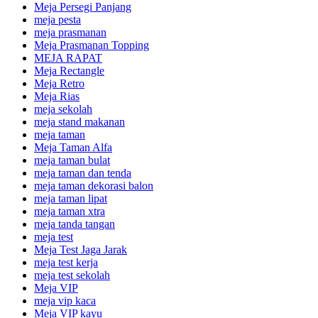
Meja Persegi Panjang
meja pesta
meja prasmanan
Meja Prasmanan Topping
MEJA RAPAT
Meja Rectangle
Meja Retro
Meja Rias
meja sekolah
meja stand makanan
meja taman
Meja Taman Alfa
meja taman bulat
meja taman dan tenda
meja taman dekorasi balon
meja taman lipat
meja taman xtra
meja tanda tangan
meja test
Meja Test Jaga Jarak
meja test kerja
meja test sekolah
Meja VIP
meja vip kaca
Meja VIP kayu