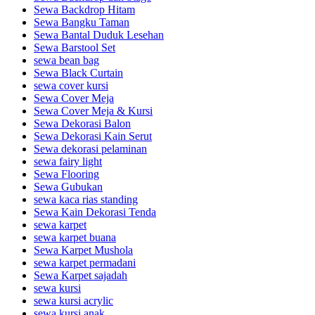
Sewa Backdrop Hitam
Sewa Bangku Taman
Sewa Bantal Duduk Lesehan
Sewa Barstool Set
sewa bean bag
Sewa Black Curtain
sewa cover kursi
Sewa Cover Meja
Sewa Cover Meja & Kursi
Sewa Dekorasi Balon
Sewa Dekorasi Kain Serut
Sewa dekorasi pelaminan
sewa fairy light
Sewa Flooring
Sewa Gubukan
sewa kaca rias standing
Sewa Kain Dekorasi Tenda
sewa karpet
sewa karpet buana
Sewa Karpet Mushola
sewa karpet permadani
Sewa Karpet sajadah
sewa kursi
sewa kursi acrylic
sewa kursi anak