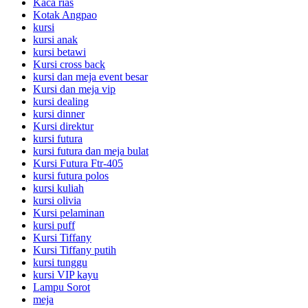
Kaca rias
Kotak Angpao
kursi
kursi anak
kursi betawi
Kursi cross back
kursi dan meja event besar
Kursi dan meja vip
kursi dealing
kursi dinner
Kursi direktur
kursi futura
kursi futura dan meja bulat
Kursi Futura Ftr-405
kursi futura polos
kursi kuliah
kursi olivia
Kursi pelaminan
kursi puff
Kursi Tiffany
Kursi Tiffany putih
kursi tunggu
kursi VIP kayu
Lampu Sorot
meja