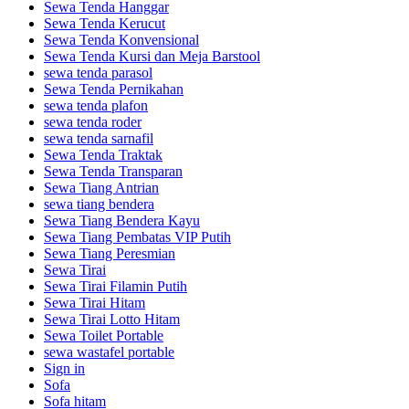
Sewa Tenda Hanggar
Sewa Tenda Kerucut
Sewa Tenda Konvensional
Sewa Tenda Kursi dan Meja Barstool
sewa tenda parasol
Sewa Tenda Pernikahan
sewa tenda plafon
sewa tenda roder
sewa tenda sarnafil
Sewa Tenda Traktak
Sewa Tenda Transparan
Sewa Tiang Antrian
sewa tiang bendera
Sewa Tiang Bendera Kayu
Sewa Tiang Pembatas VIP Putih
Sewa Tiang Peresmian
Sewa Tirai
Sewa Tirai Filamin Putih
Sewa Tirai Hitam
Sewa Tirai Lotto Hitam
Sewa Toilet Portable
sewa wastafel portable
Sign in
Sofa
Sofa hitam