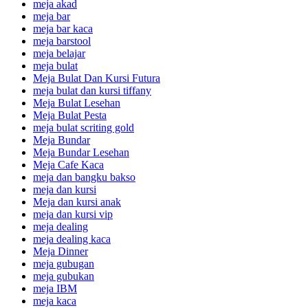
meja akad
meja bar
meja bar kaca
meja barstool
meja belajar
meja bulat
Meja Bulat Dan Kursi Futura
meja bulat dan kursi tiffany
Meja Bulat Lesehan
Meja Bulat Pesta
meja bulat scriting gold
Meja Bundar
Meja Bundar Lesehan
Meja Cafe Kaca
meja dan bangku bakso
meja dan kursi
Meja dan kursi anak
meja dan kursi vip
meja dealing
meja dealing kaca
Meja Dinner
meja gubugan
meja gubukan
meja IBM
meja kaca