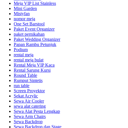
Meja VIP List Stainless
Mini Garden
Mistyfan
nomor meja
One Set Barstool
Paket Event Organizer
paket pernikahan
Paket Wedding Organizer
Papan Rambu Petunjuk
Podium
rental meja
rental meja bulat
Rental Meja VIP Kaca
Rental Sarung Kursi
Round Table
Rumput Sintetis
run table
Screen Proyektor
Sekat Acrylic
Sewa Air Cooler
sewa alat catering
Sewa Alat Pesta Lengkap
Sewa Arm Chairs
Sewa Backdrop
Sewa Backdrop dan Stage