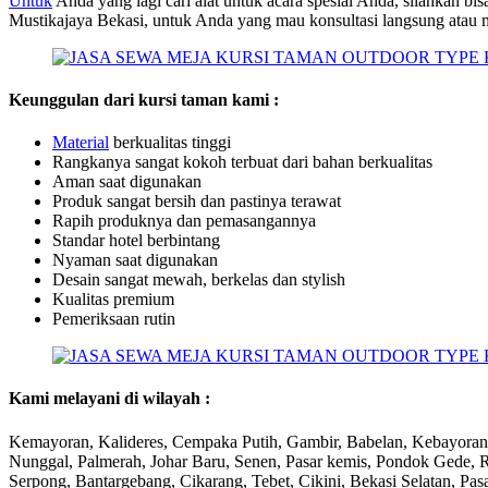
Untuk
Anda yang lagi cari alat untuk acara spesial Anda, silahkan bi
Mustikajaya Bekasi, untuk Anda yang mau konsultasi langsung atau m
Keunggulan dari kursi taman kami :
Material
berkualitas tinggi
Rangkanya sangat kokoh terbuat dari bahan berkualitas
Aman saat digunakan
Produk sangat bersih dan pastinya terawat
Rapih produknya dan pemasangannya
Standar hotel berbintang
Nyaman saat digunakan
Desain sangat mewah, berkelas dan stylish
Kualitas premium
Pemeriksaan rutin
Kami melayani di wilayah :
Kemayoran, Kalideres, Cempaka Putih, Gambir, Babelan, Kebayoran,
Nunggal, Palmerah, Johar Baru, Senen, Pasar kemis, Pondok Gede, 
Serpong, Bantargebang, Cikarang, Tebet, Cikini, Bekasi Selatan, Pasar