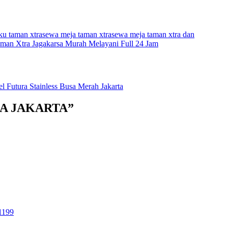
ku taman xtra
sewa meja taman xtra
sewa meja taman xtra dan
man Xtra Jagakarsa Murah Melayani Full 24 Jam
l Futura Stainless Busa Merah Jakarta
RA JAKARTA”
1199