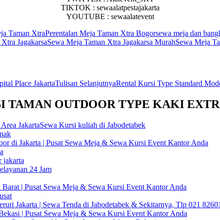
TIKTOK : sewaalatpestajakarta
YOUTUBE : sewaalatevent
eja Taman Xtra
Perentalan Meja Taman Xtra Bogor
sewa meja dan bang
Xtra Jagakarsa
Sewa Meja Taman Xtra Jagakarsa Murah
Sewa Meja Ta
tal Place Jakarta
Tulisan Selanjutnya
Rental Kursi Type Standard Mode
KURSI TAMAN OUTDOOR TYPE KAKI EXT
Area JakartaSewa Kursi kuliah di Jabodetabek
Anak
 di Jakarta | Pusat Sewa Meja & Sewa Kursi Event Kantor Anda
ta
 jakarta
Pelayanan 24 Jam
 Barat | Pusat Sewa Meja & Sewa Kursi Event Kantor Anda
usat
uri Jakarta | Sewa Tenda di Jabodetabek & Sekitarnya, Tlp 021 8260
 Bekasi | Pusat Sewa Meja & Sewa Kursi Event Kantor Anda