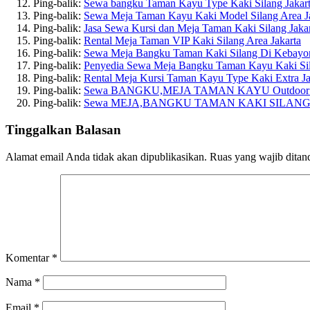
Ping-balik:
Sewa bangku Taman Kayu Type Kaki Silang Jakarta
Ping-balik:
Sewa Meja Taman Kayu Kaki Model Silang Area Jaka
Ping-balik:
Jasa Sewa Kursi dan Meja Taman Kaki Silang Jakart
Ping-balik:
Rental Meja Taman VIP Kaki Silang Area Jakarta
Ping-balik:
Sewa Meja Bangku Taman Kaki Silang Di Kebayora
Ping-balik:
Penyedia Sewa Meja Bangku Taman Kayu Kaki Si
Ping-balik:
Rental Meja Kursi Taman Kayu Type Kaki Extra Ja
Ping-balik:
Sewa BANGKU,MEJA TAMAN KAYU Outdoor 
Ping-balik:
Sewa MEJA,BANGKU TAMAN KAKI SILANG J
Tinggalkan Balasan
Alamat email Anda tidak akan dipublikasikan.
Ruas yang wajib ditan
Komentar
*
Nama
*
Email
*