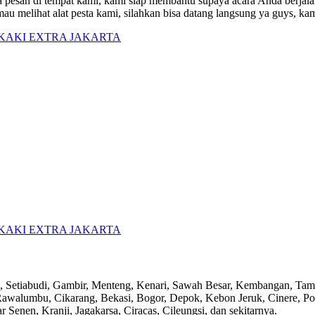
sa pesan di tempat kami, kami siap membantu supaya acara Anda berjalan
au melihat alat pesta kami, silahkan bisa datang langsung ya guys, ka
 Setiabudi, Gambir, Menteng, Kenari, Sawah Besar, Kembangan, Tama
Rawalumbu, Cikarang, Bekasi, Bogor, Depok, Kebon Jeruk, Cinere, P
 Senen, Kranji, Jagakarsa, Ciracas, Cileungsi, dan sekitarnya.