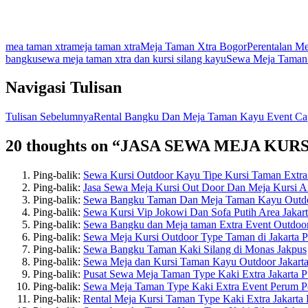
mea taman xtra
meja taman xtra
Meja Taman Xtra Bogor
Perentalan M
bangku
sewa meja taman xtra dan kursi silang kayu
Sewa Meja Taman 
Navigasi Tulisan
Tulisan Sebelumnya
Rental Bangku Dan Meja Taman Kayu Event Capi
20 thoughts on “JASA SEWA MEJA 
Ping-balik:
Sewa Kursi Outdoor Kayu Tipe Kursi Taman Extra 
Ping-balik:
Jasa Sewa Meja Kursi Out Door Dan Meja Kursi 
Ping-balik:
Sewa Bangku Taman Dan Meja Taman Kayu Outdoor
Ping-balik:
Sewa Kursi Vip Jokowi Dan Sofa Putih Area Jakar
Ping-balik:
Sewa Bangku dan Meja taman Extra Event Outdoor
Ping-balik:
Sewa Meja Kursi Outdoor Type Taman di Jakarta 
Ping-balik:
Sewa Bangku Taman Kaki Silang di Monas Jakpus
Ping-balik:
Sewa Meja dan Kursi Taman Kayu Outdoor Jakarta
Ping-balik:
Pusat Sewa Meja Taman Type Kaki Extra Jakarta P
Ping-balik:
Sewa Meja Taman Type Kaki Extra Event Perum Per
Ping-balik:
Rental Meja Kursi Taman Type Kaki Extra Jakarta