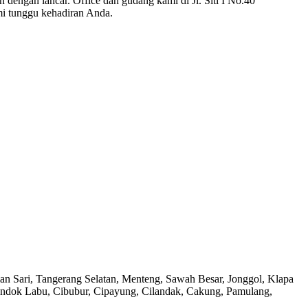
 dengan lancar. Office dan gudang kami di Jl. Siti I No.40
mi tunggu kehadiran Anda.
n Sari, Tangerang Selatan, Menteng, Sawah Besar, Jonggol, Klapa
ondok Labu, Cibubur, Cipayung, Cilandak, Cakung, Pamulang,