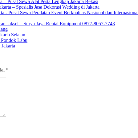
 – Pusat Sewa Alat Pesta Lengkap Jakarta Bekasi
rta – Spesialis Jasa Dekorasi Wedding di Jakarta
a - Pusat Sewa Peralatan Event Berkualitas Nasional dan Internasion
n Jaksel – Surya Jaya Rental Equipment 0877-8057-7743
lang
karta Selatan
Pondok Labu
akarta
dai
*