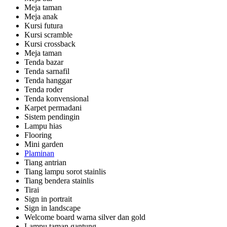
Meja taman
Meja anak
Kursi futura
Kursi scramble
Kursi crossback
Meja taman
Tenda bazar
Tenda sarnafil
Tenda hanggar
Tenda roder
Tenda konvensional
Karpet permadani
Sistem pendingin
Lampu hias
Flooring
Mini garden
Plaminan
Tiang antrian
Tiang lampu sorot stainlis
Tiang bendera stainlis
Tirai
Sign in portrait
Sign in landscape
Welcome board warna silver dan gold
Lampu taman gantung