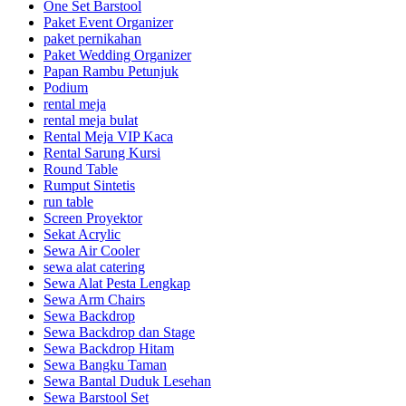
One Set Barstool
Paket Event Organizer
paket pernikahan
Paket Wedding Organizer
Papan Rambu Petunjuk
Podium
rental meja
rental meja bulat
Rental Meja VIP Kaca
Rental Sarung Kursi
Round Table
Rumput Sintetis
run table
Screen Proyektor
Sekat Acrylic
Sewa Air Cooler
sewa alat catering
Sewa Alat Pesta Lengkap
Sewa Arm Chairs
Sewa Backdrop
Sewa Backdrop dan Stage
Sewa Backdrop Hitam
Sewa Bangku Taman
Sewa Bantal Duduk Lesehan
Sewa Barstool Set