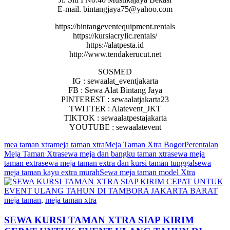
E-mail. bintangjaya75@yahoo.com
https://bintangeventequipment.rentals
https://kursiacrylic.rentals/
https://alatpesta.id
http://www.tendakerucut.net
SOSMED
IG : sewaalat_eventjakarta
FB : Sewa Alat Bintang Jaya
PINTEREST : sewaalatjakarta23
TWITTER : Alatevent_JKT
TIKTOK : sewaalatpestajakarta
YOUTUBE : sewaalatevent
mea taman xtra
meja taman xtra
Meja Taman Xtra Bogor
Perentalan
Meja Taman Xtra
sewa meja dan bangku taman xtra
sewa meja
taman extra
sewa meja taman extra dan kursi taman tunggal
sewa
meja taman kayu extra murah
Sewa meja taman model Xtra
meja taman
,
meja taman xtra
SEWA KURSI TAMAN XTRA SIAP KIRIM