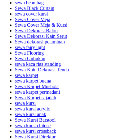
sewa bean bag
Sewa Black Curtain
sewa cover kursi
Sewa Cover Meja
Sewa Cover Meja & Kursi
Sewa Dekorasi Balon
Sewa Dekorasi Kain Serut
Sewa dekorasi pelaminan
sewa fairy light
Sewa Flooring
Sewa Gubukan
sewa kaca rias standing
Sewa Kain Dekorasi Tenda
sewa karpet
sewa karpet buana
Sewa Karpet Mushola
sewa karpet permadani
Sewa Karpet sajadah
sewa kursi
sewa kursi acrylic
sewa kursi anak
Sewa Kursi Barstool
sewa kursi chitose
sewa kursi crossback
Sewa Kursi Direktur