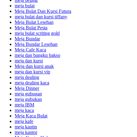
meja belajar
meja bulat
Meja Bulat Dan Kursi Futura
meja bulat dan kursi tiffany
Meja Bulat Lesehan
Meja Bulat Pesta
meja bulat scriting gold
Meja Bundar
Meja Bundar Lesehan
Meja Cafe Kaca
meja dan bangku bakso
meja dan kursi
Meja dan kursi anak
meja dan kursi vip
meja dealing
meja dealing kaca
Meja Dinner
meja gubugan
meja gubukan
meja IBM
meja kaca
Meja Kaca Bulat
meja kafe
meja kantin
meja kantor