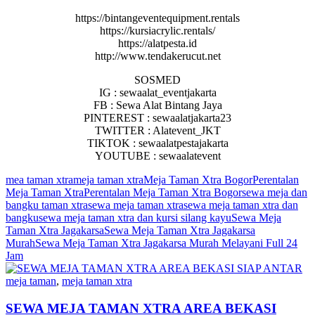
https://bintangeventequipment.rentals
https://kursiacrylic.rentals/
https://alatpesta.id
http://www.tendakerucut.net
SOSMED
IG : sewaalat_eventjakarta
FB : Sewa Alat Bintang Jaya
PINTEREST : sewaalatjakarta23
TWITTER : Alatevent_JKT
TIKTOK : sewaalatpestajakarta
YOUTUBE : sewaalatevent
mea taman xtra
meja taman xtra
Meja Taman Xtra Bogor
Perentalan
Meja Taman Xtra
Perentalan Meja Taman Xtra Bogor
sewa meja dan
bangku taman xtra
sewa meja taman xtra
sewa meja taman xtra dan
bangku
sewa meja taman xtra dan kursi silang kayu
Sewa Meja
Taman Xtra Jagakarsa
Sewa Meja Taman Xtra Jagakarsa
Murah
Sewa Meja Taman Xtra Jagakarsa Murah Melayani Full 24
Jam
meja taman
,
meja taman xtra
SEWA MEJA TAMAN XTRA AREA BEKASI