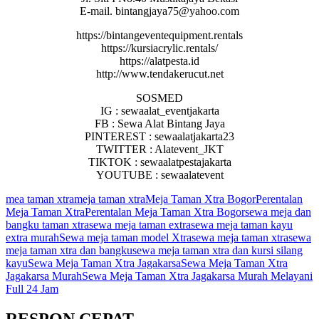
E-mail. bintangjaya75@yahoo.com
https://bintangeventequipment.rentals
https://kursiacrylic.rentals/
https://alatpesta.id
http://www.tendakerucut.net
SOSMED
IG : sewaalat_eventjakarta
FB : Sewa Alat Bintang Jaya
PINTEREST : sewaalatjakarta23
TWITTER : Alatevent_JKT
TIKTOK : sewaalatpestajakarta
YOUTUBE : sewaalatevent
mea taman xtra
meja taman xtra
Meja Taman Xtra Bogor
Perentalan
Meja Taman Xtra
Perentalan Meja Taman Xtra Bogor
sewa meja dan
bangku taman xtra
sewa meja taman extra
sewa meja taman kayu
extra murah
Sewa meja taman model Xtra
sewa meja taman xtra
sewa
meja taman xtra dan bangku
sewa meja taman xtra dan kursi silang
kayu
Sewa Meja Taman Xtra Jagakarsa
Sewa Meja Taman Xtra
Jagakarsa Murah
Sewa Meja Taman Xtra Jagakarsa Murah Melayani
Full 24 Jam