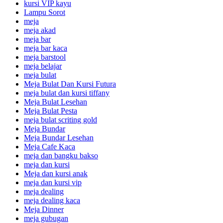
kursi VIP kayu
Lampu Sorot
meja
meja akad
meja bar
meja bar kaca
meja barstool
meja belajar
meja bulat
Meja Bulat Dan Kursi Futura
meja bulat dan kursi tiffany
Meja Bulat Lesehan
Meja Bulat Pesta
meja bulat scriting gold
Meja Bundar
Meja Bundar Lesehan
Meja Cafe Kaca
meja dan bangku bakso
meja dan kursi
Meja dan kursi anak
meja dan kursi vip
meja dealing
meja dealing kaca
Meja Dinner
meja gubugan