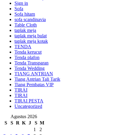
Sign in
Sofa
Sofa hitam
sofa scandinavia
Table Cloth
taplak meja
taplak meja bulat
taplak meja kotak
TENDA
Tenda kerucut
Tenda plafon
Tenda Transparan
Tenda Wedding
TIANG ANTRIAN
Tiang Antrian Tali Tarik
Tiang Pembatas VIP
TIRAI
TIRAI
TIRAI PESTA
Uncategorized
Agustus 2026
S
S
R
K
J
S
M
1
2