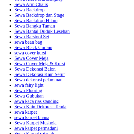
Sewa Arm Chairs
Sewa Backdrop
Sewa Backdrop dan Stage
Sewa Backdrop Hitam
Sewa Bangku Taman
Sewa Bantal Duduk Lesehan
Sewa Barstool Set
sewa bean bag
Sewa Black Curtain
sewa cover kursi
Sewa Cover Meja
Sewa Cover Meja & Kursi
Sewa Dekorasi Balon
Sewa Dekorasi Kain Serut
Sewa dekorasi pelaminan
sewa fairy light
Sewa Flooring
Sewa Gubukan
sewa kaca rias standing
Sewa Kain Dekorasi Tenda
sewa karpet
sewa karpet buana
Sewa Karpet Mushola
sewa karpet permadani
Sewa Karpet sajadah