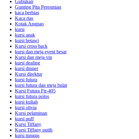
Gubukan
Gunting Pita Peresmian
kaca berhias
Kaca rias
Kotak Angpao
kursi
kursi anak
kursi betawi
Kursi cross back
kursi dan meja event besar
Kursi dan meja vip
kursi dealing
kursi dinner
Kursi direktur
kursi futura
kursi futura dan meja bulat
Kursi Futura Ftr-405
kursi futura polos
kursi kuliah
kursi olivia
Kursi pelaminan
kursi puff
Kursi Tiffany
Kursi Tiffany putih
kursi tunggu