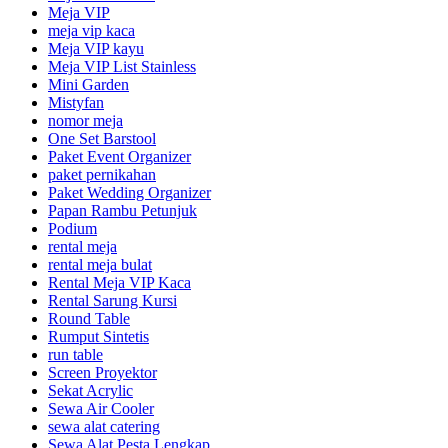
Meja VIP
meja vip kaca
Meja VIP kayu
Meja VIP List Stainless
Mini Garden
Mistyfan
nomor meja
One Set Barstool
Paket Event Organizer
paket pernikahan
Paket Wedding Organizer
Papan Rambu Petunjuk
Podium
rental meja
rental meja bulat
Rental Meja VIP Kaca
Rental Sarung Kursi
Round Table
Rumput Sintetis
run table
Screen Proyektor
Sekat Acrylic
Sewa Air Cooler
sewa alat catering
Sewa Alat Pesta Lengkap