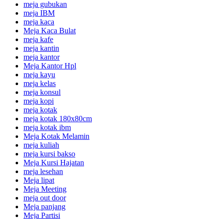
meja gubukan
meja IBM
meja kaca
Meja Kaca Bulat
meja kafe
meja kantin
meja kantor
Meja Kantor Hpl
meja kayu
meja kelas
meja konsul
meja kopi
meja kotak
meja kotak 180x80cm
meja kotak ibm
Meja Kotak Melamin
meja kuliah
meja kursi bakso
Meja Kursi Hajatan
meja lesehan
Meja lipat
Meja Meeting
meja out door
Meja panjang
Meja Partisi