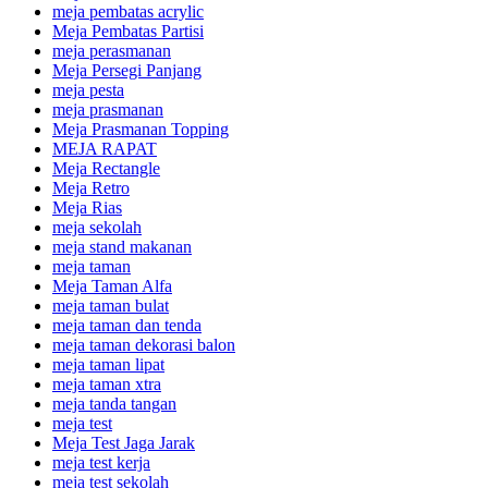
meja pembatas acrylic
Meja Pembatas Partisi
meja perasmanan
Meja Persegi Panjang
meja pesta
meja prasmanan
Meja Prasmanan Topping
MEJA RAPAT
Meja Rectangle
Meja Retro
Meja Rias
meja sekolah
meja stand makanan
meja taman
Meja Taman Alfa
meja taman bulat
meja taman dan tenda
meja taman dekorasi balon
meja taman lipat
meja taman xtra
meja tanda tangan
meja test
Meja Test Jaga Jarak
meja test kerja
meja test sekolah