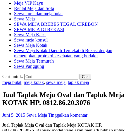
Meja VIP Kayu
Rental Meja dan Sofa
Sewa kursi dan meja bulat
Sewa Meja
SEWA MEJA BREBES TEGAL CIREBON
SEWA MEJA DI BEKASI
Sewa Meja Kaca
Sewa meja konsul
Sewa Meja Kotak
Sewa Meja Kotak Daerah Terdekat di Bekasi dengan
menerapkan protokol kesehatan yang berlaku
Sewa Meja Termurah
Sewa Panggung
Cari untuk:
meja bulat
,
meja kotak
,
sewa meja
,
taplak meja
Jual Taplak Meja Oval dan Taplak Meja
KOTAK HP. 0812.86.20.3076
Juni 5, 2015
Sewa Meja
Tinggalkan komentar
Jual Taplak Meja Oval dan Taplak Meja KOTAK HP.
0812.86.20.3076. Banyak model yang akan menjadi pilihan untuk