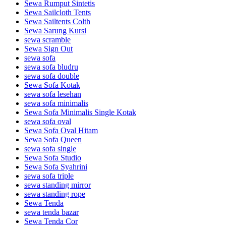
Sewa Rumput Sintetis
Sewa Sailcloth Tents
Sewa Sailtents Colth
Sewa Sarung Kursi
sewa scramble
Sewa Sign Out
sewa sofa
sewa sofa bludru
sewa sofa double
Sewa Sofa Kotak
sewa sofa lesehan
sewa sofa minimalis
Sewa Sofa Minimalis Single Kotak
sewa sofa oval
Sewa Sofa Oval Hitam
Sewa Sofa Queen
sewa sofa single
Sewa Sofa Studio
Sewa Sofa Syahrini
sewa sofa triple
sewa standing mirror
sewa standing rope
Sewa Tenda
sewa tenda bazar
Sewa Tenda Cor