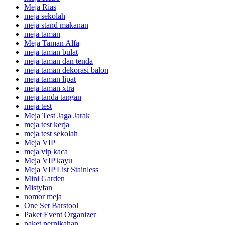
Meja Rias
meja sekolah
meja stand makanan
meja taman
Meja Taman Alfa
meja taman bulat
meja taman dan tenda
meja taman dekorasi balon
meja taman lipat
meja taman xtra
meja tanda tangan
meja test
Meja Test Jaga Jarak
meja test kerja
meja test sekolah
Meja VIP
meja vip kaca
Meja VIP kayu
Meja VIP List Stainless
Mini Garden
Mistyfan
nomor meja
One Set Barstool
Paket Event Organizer
paket pernikahan