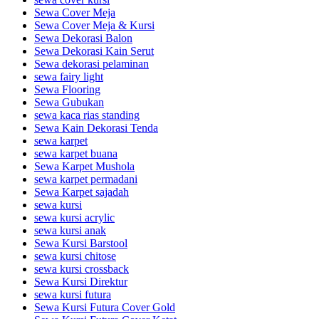
Sewa Cover Meja
Sewa Cover Meja & Kursi
Sewa Dekorasi Balon
Sewa Dekorasi Kain Serut
Sewa dekorasi pelaminan
sewa fairy light
Sewa Flooring
Sewa Gubukan
sewa kaca rias standing
Sewa Kain Dekorasi Tenda
sewa karpet
sewa karpet buana
Sewa Karpet Mushola
sewa karpet permadani
Sewa Karpet sajadah
sewa kursi
sewa kursi acrylic
sewa kursi anak
Sewa Kursi Barstool
sewa kursi chitose
sewa kursi crossback
Sewa Kursi Direktur
sewa kursi futura
Sewa Kursi Futura Cover Gold