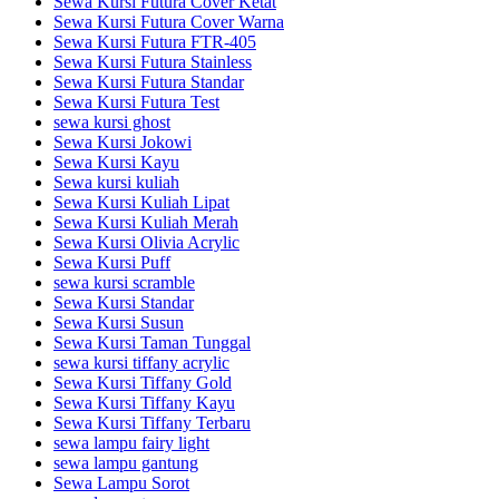
Sewa Kursi Futura Cover Ketat
Sewa Kursi Futura Cover Warna
Sewa Kursi Futura FTR-405
Sewa Kursi Futura Stainless
Sewa Kursi Futura Standar
Sewa Kursi Futura Test
sewa kursi ghost
Sewa Kursi Jokowi
Sewa Kursi Kayu
Sewa kursi kuliah
Sewa Kursi Kuliah Lipat
Sewa Kursi Kuliah Merah
Sewa Kursi Olivia Acrylic
Sewa Kursi Puff
sewa kursi scramble
Sewa Kursi Standar
Sewa Kursi Susun
Sewa Kursi Taman Tunggal
sewa kursi tiffany acrylic
Sewa Kursi Tiffany Gold
Sewa Kursi Tiffany Kayu
Sewa Kursi Tiffany Terbaru
sewa lampu fairy light
sewa lampu gantung
Sewa Lampu Sorot