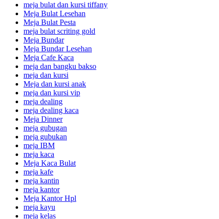
meja bulat dan kursi tiffany
Meja Bulat Lesehan
Meja Bulat Pesta
meja bulat scriting gold
Meja Bundar
Meja Bundar Lesehan
Meja Cafe Kaca
meja dan bangku bakso
meja dan kursi
Meja dan kursi anak
meja dan kursi vip
meja dealing
meja dealing kaca
Meja Dinner
meja gubugan
meja gubukan
meja IBM
meja kaca
Meja Kaca Bulat
meja kafe
meja kantin
meja kantor
Meja Kantor Hpl
meja kayu
meja kelas