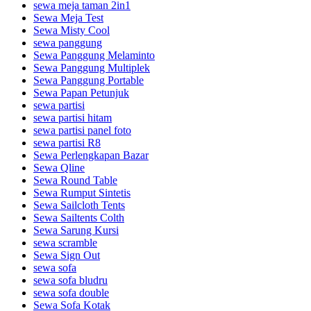
sewa meja taman 2in1
Sewa Meja Test
Sewa Misty Cool
sewa panggung
Sewa Panggung Melaminto
Sewa Panggung Multiplek
Sewa Panggung Portable
Sewa Papan Petunjuk
sewa partisi
sewa partisi hitam
sewa partisi panel foto
sewa partisi R8
Sewa Perlengkapan Bazar
Sewa Qline
Sewa Round Table
Sewa Rumput Sintetis
Sewa Sailcloth Tents
Sewa Sailtents Colth
Sewa Sarung Kursi
sewa scramble
Sewa Sign Out
sewa sofa
sewa sofa bludru
sewa sofa double
Sewa Sofa Kotak