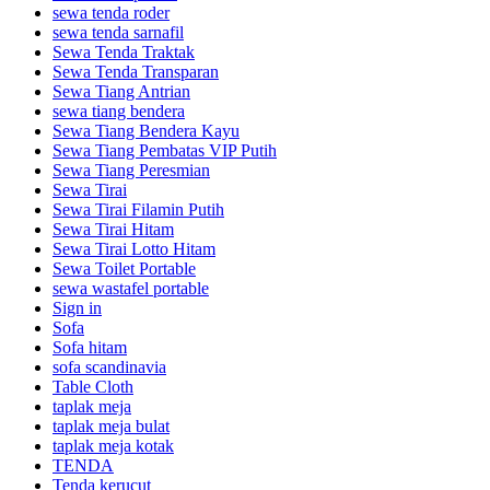
sewa tenda roder
sewa tenda sarnafil
Sewa Tenda Traktak
Sewa Tenda Transparan
Sewa Tiang Antrian
sewa tiang bendera
Sewa Tiang Bendera Kayu
Sewa Tiang Pembatas VIP Putih
Sewa Tiang Peresmian
Sewa Tirai
Sewa Tirai Filamin Putih
Sewa Tirai Hitam
Sewa Tirai Lotto Hitam
Sewa Toilet Portable
sewa wastafel portable
Sign in
Sofa
Sofa hitam
sofa scandinavia
Table Cloth
taplak meja
taplak meja bulat
taplak meja kotak
TENDA
Tenda kerucut