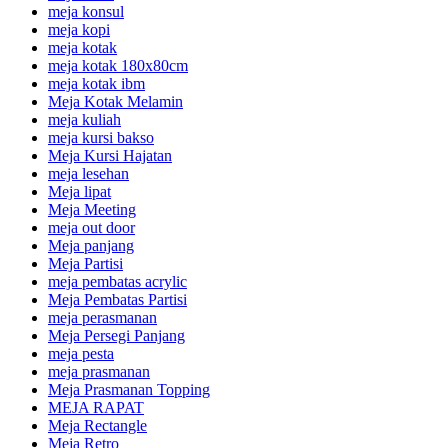
meja konsul
meja kopi
meja kotak
meja kotak 180x80cm
meja kotak ibm
Meja Kotak Melamin
meja kuliah
meja kursi bakso
Meja Kursi Hajatan
meja lesehan
Meja lipat
Meja Meeting
meja out door
Meja panjang
Meja Partisi
meja pembatas acrylic
Meja Pembatas Partisi
meja perasmanan
Meja Persegi Panjang
meja pesta
meja prasmanan
Meja Prasmanan Topping
MEJA RAPAT
Meja Rectangle
Meja Retro