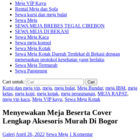
Meja VIP Kayu
Rental Meja dan Sofa
Sewa kursi dan meja bulat
Sewa Meja
SEWA MEJA BREBES TEGAL CIREBON
SEWA MEJA DI BEKASI
Sewa Meja Kaca
Sewa meja konsul
Sewa Meja Kotak
Sewa Meja Kotak Daerah Terdekat di Bekasi dengan
menerapkan protokol kesehatan yang berlaku
Sewa Meja Termurah
Sewa Panggung
Cari untuk:
Kursi dan meja vip
,
meja
,
meja bulat
,
Meja Bundar
,
meja IBM
,
meja
kelas
,
meja kopi
,
meja kotak
,
meja perasmanan
,
MEJA RAPAT
,
meja vip kaca
,
Meja VIP kayu
,
Sewa Meja Kotak
Menyewakan Meja Beserta Cover
Lengkap Aksesoris Murah Di Bogor
Galeri
April 26, 2022
Sewa Meja
1 Komentar