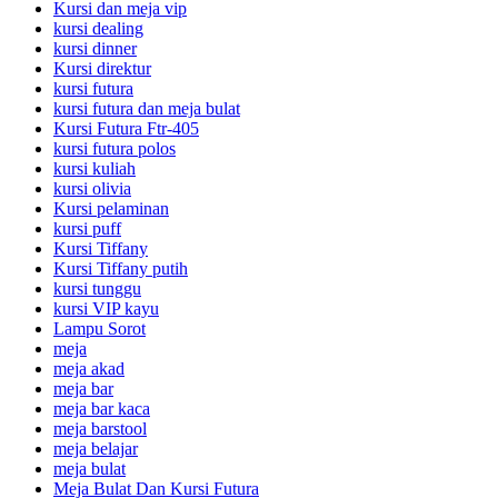
Kursi dan meja vip
kursi dealing
kursi dinner
Kursi direktur
kursi futura
kursi futura dan meja bulat
Kursi Futura Ftr-405
kursi futura polos
kursi kuliah
kursi olivia
Kursi pelaminan
kursi puff
Kursi Tiffany
Kursi Tiffany putih
kursi tunggu
kursi VIP kayu
Lampu Sorot
meja
meja akad
meja bar
meja bar kaca
meja barstool
meja belajar
meja bulat
Meja Bulat Dan Kursi Futura