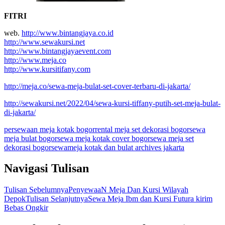
FITRI
web.
http://www.bintangjaya.co.id
http://www.sewakursi.net
http://www.bintangjayaevent.com
http://www.meja.co
http://www.kursitifany.com
http://meja.co/sewa-meja-bulat-set-cover-terbaru-di-jakarta/
http://sewakursi.net/2022/04/sewa-kursi-tiffany-putih-set-meja-bulat-
di-jakarta/
persewaan meja kotak bogor
rental meja set dekorasi bogor
sewa
meja bulat bogor
sewa meja kotak cover bogor
sewa meja set
dekorasi bogor
sewameja kotak dan bulat archives jakarta
Navigasi Tulisan
Tulisan Sebelumnya
PenyewaaN Meja Dan Kursi Wilayah
Depok
Tulisan Selanjutnya
Sewa Meja Ibm dan Kursi Futura kirim
Bebas Ongkir