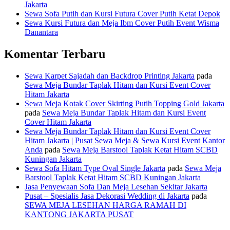
Jakarta
Sewa Sofa Putih dan Kursi Futura Cover Putih Ketat Depok
Sewa Kursi Futura dan Meja Ibm Cover Putih Event Wisma
Danantara
Komentar Terbaru
Sewa Karpet Sajadah dan Backdrop Printing Jakarta
pada
Sewa Meja Bundar Taplak Hitam dan Kursi Event Cover
Hitam Jakarta
Sewa Meja Kotak Cover Skirting Putih Topping Gold Jakarta
pada
Sewa Meja Bundar Taplak Hitam dan Kursi Event
Cover Hitam Jakarta
Sewa Meja Bundar Taplak Hitam dan Kursi Event Cover
Hitam Jakarta | Pusat Sewa Meja & Sewa Kursi Event Kantor
Anda
pada
Sewa Meja Barstool Taplak Ketat Hitam SCBD
Kuningan Jakarta
Sewa Sofa Hitam Type Oval Single Jakarta
pada
Sewa Meja
Barstool Taplak Ketat Hitam SCBD Kuningan Jakarta
Jasa Penyewaan Sofa Dan Meja Lesehan Sekitar Jakarta
Pusat – Spesialis Jasa Dekorasi Wedding di Jakarta
pada
SEWA MEJA LESEHAN HARGA RAMAH DI
KANTONG JAKARTA PUSAT