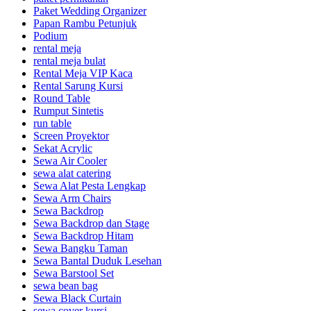
Paket Wedding Organizer
Papan Rambu Petunjuk
Podium
rental meja
rental meja bulat
Rental Meja VIP Kaca
Rental Sarung Kursi
Round Table
Rumput Sintetis
run table
Screen Proyektor
Sekat Acrylic
Sewa Air Cooler
sewa alat catering
Sewa Alat Pesta Lengkap
Sewa Arm Chairs
Sewa Backdrop
Sewa Backdrop dan Stage
Sewa Backdrop Hitam
Sewa Bangku Taman
Sewa Bantal Duduk Lesehan
Sewa Barstool Set
sewa bean bag
Sewa Black Curtain
sewa cover kursi