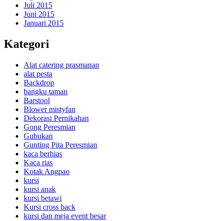
Juli 2015
Juni 2015
Januari 2015
Kategori
Alat catering prasmanan
alat pesta
Backdrop
bangku taman
Barstool
Blower mistyfan
Dekorasi Pernikahan
Gong Peresmian
Gubukan
Gunting Pita Peresmian
kaca berhias
Kaca rias
Kotak Angpao
kursi
kursi anak
kursi betawi
Kursi cross back
kursi dan meja event besar