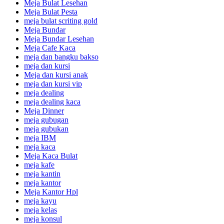
Meja Bulat Lesehan
Meja Bulat Pesta
meja bulat scriting gold
Meja Bundar
Meja Bundar Lesehan
Meja Cafe Kaca
meja dan bangku bakso
meja dan kursi
Meja dan kursi anak
meja dan kursi vip
meja dealing
meja dealing kaca
Meja Dinner
meja gubugan
meja gubukan
meja IBM
meja kaca
Meja Kaca Bulat
meja kafe
meja kantin
meja kantor
Meja Kantor Hpl
meja kayu
meja kelas
meja konsul