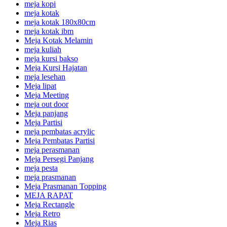
meja kopi
meja kotak
meja kotak 180x80cm
meja kotak ibm
Meja Kotak Melamin
meja kuliah
meja kursi bakso
Meja Kursi Hajatan
meja lesehan
Meja lipat
Meja Meeting
meja out door
Meja panjang
Meja Partisi
meja pembatas acrylic
Meja Pembatas Partisi
meja perasmanan
Meja Persegi Panjang
meja pesta
meja prasmanan
Meja Prasmanan Topping
MEJA RAPAT
Meja Rectangle
Meja Retro
Meja Rias