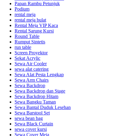
Papan Rambu Petunjuk
Podium
rental meja
rental meja bulat
Rental Meja VIP Kaca
Rental Sarung Kursi
Round Table
Rumput Sintetis
run table
Screen Proyektor
Sekat Acrylic
Sewa Air Cooler
sewa alat catering
Sewa Alat Pesta Lengkap
Sewa Arm Chairs
Sewa Backdrop
Sewa Backdrop dan Stage
Sewa Backdrop Hitam
Sewa Bangku Taman
Sewa Bantal Duduk Lesehan
Sewa Barstool Set
sewa bean bag
Sewa Black Curtain
sewa cover kursi
Sewa Cover Meja