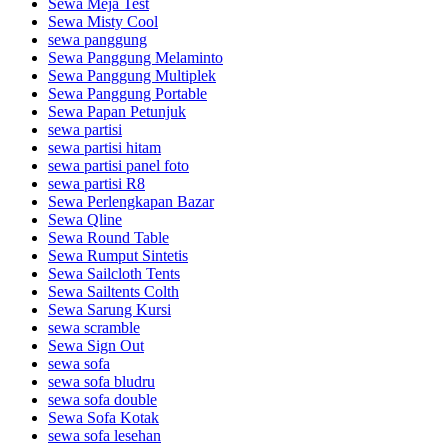
Sewa Meja Test
Sewa Misty Cool
sewa panggung
Sewa Panggung Melaminto
Sewa Panggung Multiplek
Sewa Panggung Portable
Sewa Papan Petunjuk
sewa partisi
sewa partisi hitam
sewa partisi panel foto
sewa partisi R8
Sewa Perlengkapan Bazar
Sewa Qline
Sewa Round Table
Sewa Rumput Sintetis
Sewa Sailcloth Tents
Sewa Sailtents Colth
Sewa Sarung Kursi
sewa scramble
Sewa Sign Out
sewa sofa
sewa sofa bludru
sewa sofa double
Sewa Sofa Kotak
sewa sofa lesehan