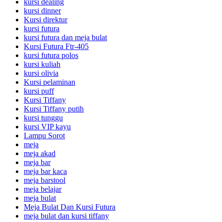
kursi dealing
kursi dinner
Kursi direktur
kursi futura
kursi futura dan meja bulat
Kursi Futura Ftr-405
kursi futura polos
kursi kuliah
kursi olivia
Kursi pelaminan
kursi puff
Kursi Tiffany
Kursi Tiffany putih
kursi tunggu
kursi VIP kayu
Lampu Sorot
meja
meja akad
meja bar
meja bar kaca
meja barstool
meja belajar
meja bulat
Meja Bulat Dan Kursi Futura
meja bulat dan kursi tiffany