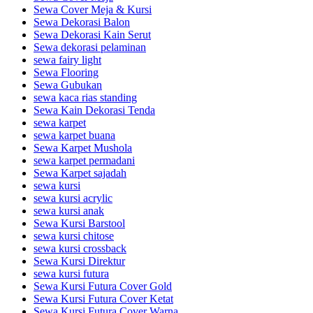
Sewa Cover Meja & Kursi
Sewa Dekorasi Balon
Sewa Dekorasi Kain Serut
Sewa dekorasi pelaminan
sewa fairy light
Sewa Flooring
Sewa Gubukan
sewa kaca rias standing
Sewa Kain Dekorasi Tenda
sewa karpet
sewa karpet buana
Sewa Karpet Mushola
sewa karpet permadani
Sewa Karpet sajadah
sewa kursi
sewa kursi acrylic
sewa kursi anak
Sewa Kursi Barstool
sewa kursi chitose
sewa kursi crossback
Sewa Kursi Direktur
sewa kursi futura
Sewa Kursi Futura Cover Gold
Sewa Kursi Futura Cover Ketat
Sewa Kursi Futura Cover Warna