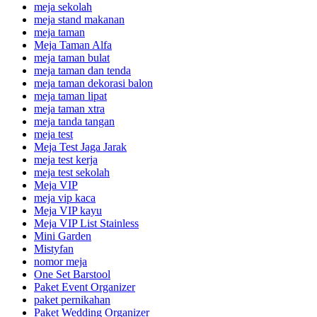
meja sekolah
meja stand makanan
meja taman
Meja Taman Alfa
meja taman bulat
meja taman dan tenda
meja taman dekorasi balon
meja taman lipat
meja taman xtra
meja tanda tangan
meja test
Meja Test Jaga Jarak
meja test kerja
meja test sekolah
Meja VIP
meja vip kaca
Meja VIP kayu
Meja VIP List Stainless
Mini Garden
Mistyfan
nomor meja
One Set Barstool
Paket Event Organizer
paket pernikahan
Paket Wedding Organizer