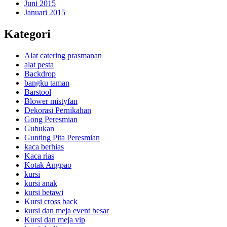
Juni 2015
Januari 2015
Kategori
Alat catering prasmanan
alat pesta
Backdrop
bangku taman
Barstool
Blower mistyfan
Dekorasi Pernikahan
Gong Peresmian
Gubukan
Gunting Pita Peresmian
kaca berhias
Kaca rias
Kotak Angpao
kursi
kursi anak
kursi betawi
Kursi cross back
kursi dan meja event besar
Kursi dan meja vip