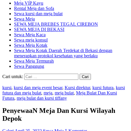
Meja VIP Kayu
Rental Meja dan Sofa
Sewa kursi dan meja bulat
Sewa Meja
SEWA MEJA BREBES TEGAL CIREBON
SEWA MEJA DI BEKASI
Sewa Meja Kaca
Sewa meja konsul
Sewa Meja Kotak
Sewa Meja Kotak Daerah Terdekat di Bekasi dengan
menerapkan protokol kesehatan yang berlaku
Sewa Meja Termurah
Sewa Panggung
Cari untuk:
kursi
,
kursi dan meja event besar
,
Kursi direktur
,
kursi futura
,
kursi
futura dan meja bulat
,
meja
,
meja bulat
,
Meja Bulat Dan Kursi
Futura
,
meja bulat dan kursi tiffany
PenyewaaN Meja Dan Kursi Wilayah
Depok
Galeri
April 25, 2022
Sewa Meja
5 Komentar