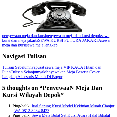
penyewaan meja dan kursi
penyewaan meja dan kursi depok
sewa
kursi dan meja jakarta
SEWA KURSI FUTURA JAKARTA
sewa
meja dan kursi
sewa meja lengkap
Navigasi Tulisan
Tulisan Sebelumnya
pusat sewa meja VIP KACA Hitam dan
Putih
Tulisan Selanjutnya
Menyewakan Meja Beserta Cover
Lengkap Aksesoris Murah Di Bogor
5 thoughts on “PenyewaaN Meja Dan
Kursi Wilayah Depok”
Ping-balik:
Jual Sarung Kursi Model Kekinian Murah Cianjur
| WA 0812-8284-8423
Ping-balik:
Sewa Meja Bulat Set Kursi Acara Halal Bihalal