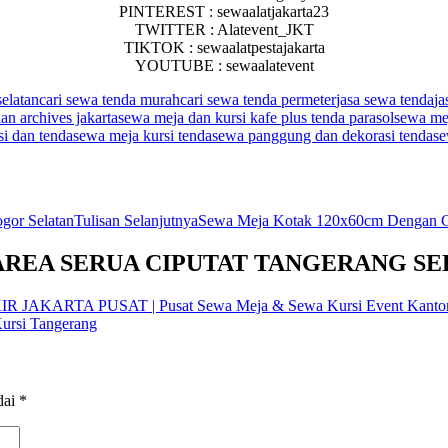
PINTEREST : sewaalatjakarta23
TWITTER : Alatevent_JKT
TIKTOK : sewaalatpestajakarta
YOUTUBE : sewaalatevent
selatan
cari sewa tenda murah
cari sewa tenda permeter
jasa sewa tenda
ja
n archives jakarta
sewa meja dan kursi kafe plus tenda parasol
sewa mej
i dan tenda
sewa meja kursi tenda
sewa panggung dan dekorasi tenda
se
gor Selatan
Tulisan Selanjutnya
Sewa Meja Kotak 120x60cm Dengan Cov
 AREA SERUA CIPUTAT TANGERANG S
KARTA PUSAT | Pusat Sewa Meja & Sewa Kursi Event Kantor
ursi Tangerang
dai
*