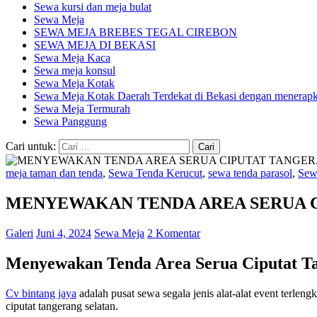
Sewa kursi dan meja bulat
Sewa Meja
SEWA MEJA BREBES TEGAL CIREBON
SEWA MEJA DI BEKASI
Sewa Meja Kaca
Sewa meja konsul
Sewa Meja Kotak
Sewa Meja Kotak Daerah Terdekat di Bekasi dengan menerapka
Sewa Meja Termurah
Sewa Panggung
Cari untuk:
meja taman dan tenda
,
Sewa Tenda Kerucut
,
sewa tenda parasol
,
Sew
MENYEWAKAN TENDA AREA SERUA 
Galeri
Juni 4, 2024
Sewa Meja
2 Komentar
Menyewakan Tenda Area Serua Ciputat Ta
Cv bintang jaya
adalah pusat sewa segala jenis alat-alat event terle
ciputat tangerang selatan.