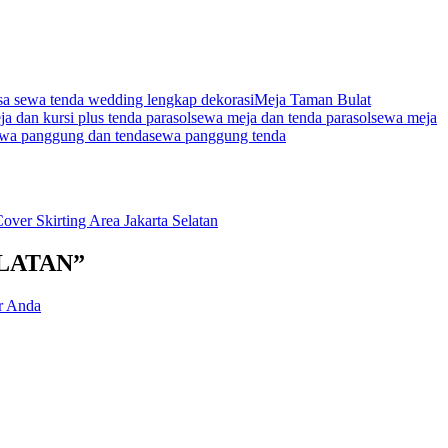
sa sewa tenda wedding lengkap dekorasi
Meja Taman Bulat
a dan kursi plus tenda parasol
sewa meja dan tenda parasol
sewa meja
wa panggung dan tenda
sewa panggung tenda
er Skirting Area Jakarta Selatan
ELATAN”
 Anda