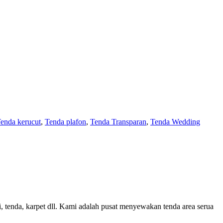
enda kerucut
,
Tenda plafon
,
Tenda Transparan
,
Tenda Wedding
i, tenda, karpet dll. Kami adalah pusat menyewakan tenda area serua