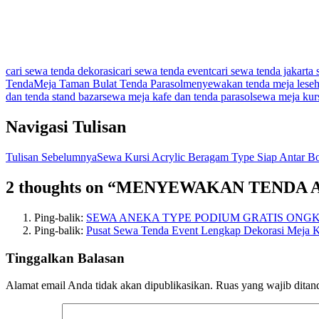
cari sewa tenda dekorasi
cari sewa tenda event
cari sewa tenda jakarta 
Tenda
Meja Taman Bulat Tenda Parasol
menyewakan tenda meja leseha
dan tenda stand bazar
sewa meja kafe dan tenda parasol
sewa meja kurs
Navigasi Tulisan
Tulisan Sebelumnya
Sewa Kursi Acrylic Beragam Type Siap Antar Bo
2 thoughts on “MENYEWAKAN TENDA
Ping-balik:
SEWA ANEKA TYPE PODIUM GRATIS ONGKIR JA
Ping-balik:
Pusat Sewa Tenda Event Lengkap Dekorasi Meja K
Tinggalkan Balasan
Alamat email Anda tidak akan dipublikasikan.
Ruas yang wajib ditan