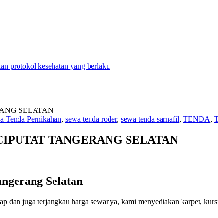
n protokol kesehatan yang berlaku
a Tenda Pernikahan
,
sewa tenda roder
,
sewa tenda sarnafil
,
TENDA
,
T
CIPUTAT TANGERANG SELATAN
ngerang Selatan
ngkap dan juga terjangkau harga sewanya, kami menyediakan karpet, kurs