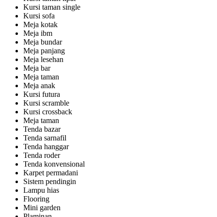
Kursi taman single
Kursi sofa
Meja kotak
Meja ibm
Meja bundar
Meja panjang
Meja lesehan
Meja bar
Meja taman
Meja anak
Kursi futura
Kursi scramble
Kursi crossback
Meja taman
Tenda bazar
Tenda sarnafil
Tenda hanggar
Tenda roder
Tenda konvensional
Karpet permadani
Sistem pendingin
Lampu hias
Flooring
Mini garden
Plaminan