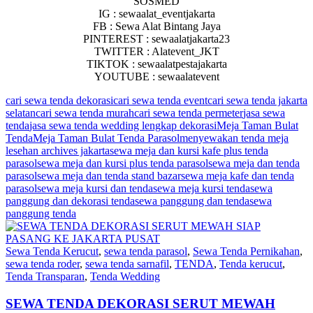
SOSMED
IG : sewaalat_eventjakarta
FB : Sewa Alat Bintang Jaya
PINTEREST : sewaalatjakarta23
TWITTER : Alatevent_JKT
TIKTOK : sewaalatpestajakarta
YOUTUBE : sewaalatevent
cari sewa tenda dekorasi
cari sewa tenda event
cari sewa tenda jakarta
selatan
cari sewa tenda murah
cari sewa tenda permeter
jasa sewa
tenda
jasa sewa tenda wedding lengkap dekorasi
Meja Taman Bulat
Tenda
Meja Taman Bulat Tenda Parasol
menyewakan tenda meja
lesehan archives jakarta
sewa meja dan kursi kafe plus tenda
parasol
sewa meja dan kursi plus tenda parasol
sewa meja dan tenda
parasol
sewa meja dan tenda stand bazar
sewa meja kafe dan tenda
parasol
sewa meja kursi dan tenda
sewa meja kursi tenda
sewa
panggung dan dekorasi tenda
sewa panggung dan tenda
sewa
panggung tenda
Sewa Tenda Kerucut
,
sewa tenda parasol
,
Sewa Tenda Pernikahan
,
sewa tenda roder
,
sewa tenda sarnafil
,
TENDA
,
Tenda kerucut
,
Tenda Transparan
,
Tenda Wedding
SEWA TENDA DEKORASI SERUT MEWAH