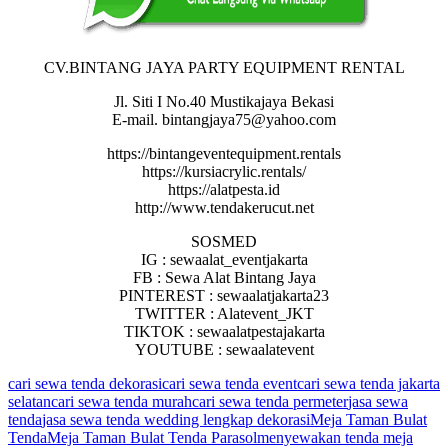
CV.BINTANG JAYA PARTY EQUIPMENT RENTAL
Jl. Siti I No.40 Mustikajaya Bekasi
E-mail. bintangjaya75@yahoo.com
https://bintangeventequipment.rentals
https://kursiacrylic.rentals/
https://alatpesta.id
http://www.tendakerucut.net
SOSMED
IG : sewaalat_eventjakarta
FB : Sewa Alat Bintang Jaya
PINTEREST : sewaalatjakarta23
TWITTER : Alatevent_JKT
TIKTOK : sewaalatpestajakarta
YOUTUBE : sewaalatevent
cari sewa tenda dekorasi
cari sewa tenda event
cari sewa tenda jakarta
selatan
cari sewa tenda murah
cari sewa tenda permeter
jasa sewa
tenda
jasa sewa tenda wedding lengkap dekorasi
Meja Taman Bulat
Tenda
Meja Taman Bulat Tenda Parasol
menyewakan tenda meja