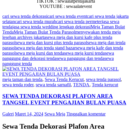
TIKTOK : sewaalatpestajakarta
YOUTUBE : sewaalatevent
cari sewa tenda dekorasi
cari sewa tenda event
cari sewa tenda jakarta
selatan
cari sewa tenda murah
cari sewa tenda permeter
jasa sewa
tenda
jasa sewa tenda wedding lengkap dekorasi
Meja Taman Bulat
Tenda
Meja Taman Bulat Tenda Parasol
menyewakan tenda meja
lesehan archives jakarta
sewa meja dan kursi kafe plus tenda
parasol
sewa meja dan kursi plus tenda parasol
sewa meja dan tenda
parasol
sewa meja dan tenda stand bazar
sewa meja kafe dan tenda
parasol
sewa meja kursi dan tenda
sewa meja kursi tenda
sewa
panggung dan dekorasi tenda
sewa panggung dan tenda
sewa
panggung tenda
meja taman dan tenda
,
Sewa Tenda Kerucut
,
sewa tenda parasol
,
sewa tenda roder
,
sewa tenda sarnafil
,
TENDA
,
Tenda kerucut
SEWA TENDA DEKORASI PLAFON AREA
TANGSEL EVENT PENGAJIAN BULAN PUASA
Galeri
Maret 14, 2024
Sewa Meja
Tinggalkan komentar
Sewa Tenda Dekorasi Plafon Area