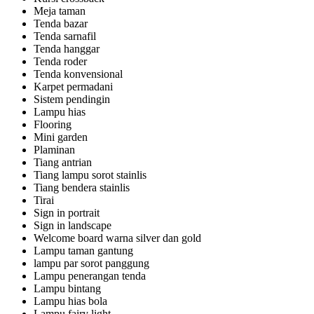
Meja taman
Tenda bazar
Tenda sarnafil
Tenda hanggar
Tenda roder
Tenda konvensional
Karpet permadani
Sistem pendingin
Lampu hias
Flooring
Mini garden
Plaminan
Tiang antrian
Tiang lampu sorot stainlis
Tiang bendera stainlis
Tirai
Sign in portrait
Sign in landscape
Welcome board warna silver dan gold
Lampu taman gantung
lampu par sorot panggung
Lampu penerangan tenda
Lampu bintang
Lampu hias bola
Lampu fairy light