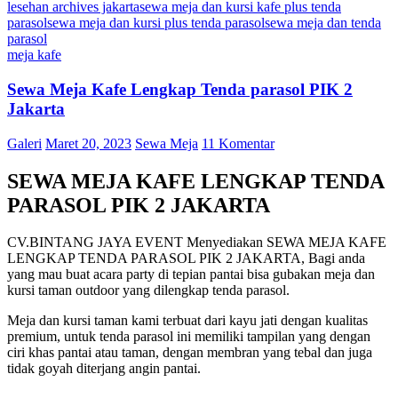
lesehan archives jakarta
sewa meja dan kursi kafe plus tenda
parasol
sewa meja dan kursi plus tenda parasol
sewa meja dan tenda
parasol
meja kafe
Sewa Meja Kafe Lengkap Tenda parasol PIK 2
Jakarta
Galeri
Maret 20, 2023
Sewa Meja
11 Komentar
SEWA MEJA KAFE LENGKAP TENDA
PARASOL PIK 2 JAKARTA
CV.BINTANG JAYA EVENT Menyediakan SEWA MEJA KAFE
LENGKAP TENDA PARASOL PIK 2 JAKARTA, Bagi anda
yang mau buat acara party di tepian pantai bisa gubakan meja dan
kursi taman outdoor yang dilengkap tenda parasol.
Meja dan kursi taman kami terbuat dari kayu jati dengan kualitas
premium, untuk tenda parasol ini memiliki tampilan yang dengan
ciri khas pantai atau taman, dengan membran yang tebal dan juga
tidak goyah diterjang angin pantai.