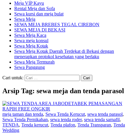
Meja VIP Kayu
Rental Meja dan Sofa
Sewa kursi dan meja bulat
Sewa Meja
SEWA MEJA BREBES TEGAL CIREBON
SEWA MEJA DI BEKASI
Sewa Meja Kaca
Sewa meja konsul
Sewa Meja Kotak
Sewa Meja Kotak Daerah Terdekat di Bekasi dengan
menerapkan protokol kesehatan yang berlaku
Sewa Meja Termurah
Sewa Panggung
Cari untuk:
Arsip Tag: sewa meja dan tenda parasol
meja taman dan tenda
,
Sewa Tenda Kerucut
,
sewa tenda parasol
,
Sewa Tenda Pernikahan
,
sewa tenda roder
,
sewa tenda sarnafil
,
TENDA
,
Tenda kerucut
,
Tenda plafon
,
Tenda Transparan
,
Tenda
Wedding