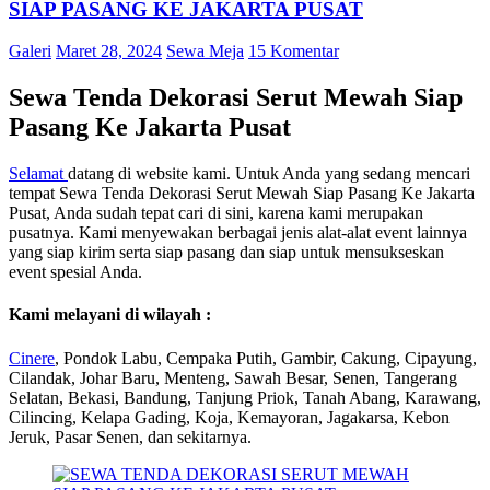
SIAP PASANG KE JAKARTA PUSAT
Galeri
Maret 28, 2024
Sewa Meja
15 Komentar
Sewa Tenda Dekorasi Serut Mewah Siap
Pasang Ke Jakarta Pusat
Selamat
datang di website kami. Untuk Anda yang sedang mencari
tempat Sewa Tenda Dekorasi Serut Mewah Siap Pasang Ke Jakarta
Pusat, Anda sudah tepat cari di sini, karena kami merupakan
pusatnya. Kami menyewakan berbagai jenis alat-alat event lainnya
yang siap kirim serta siap pasang dan siap untuk mensukseskan
event spesial Anda.
Kami melayani di wilayah :
Ci
nere
, Pondok Labu, Cempaka Putih, Gambir, Cakung, Cipayung,
Cilandak, Johar Baru, Menteng, Sawah Besar, Senen, Tangerang
Selatan, Bekasi, Bandung, Tanjung Priok, Tanah Abang, Karawang,
Cilincing, Kelapa Gading, Koja, Kemayoran, Jagakarsa, Kebon
Jeruk, Pasar Senen, dan sekitarnya.