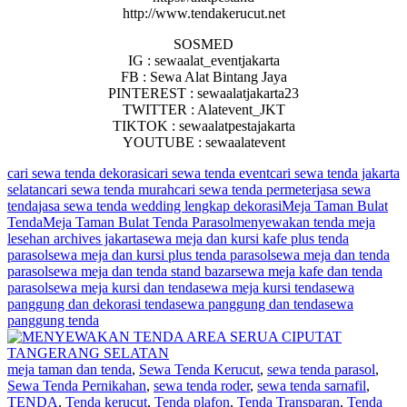
http://www.tendakerucut.net
SOSMED
IG : sewaalat_eventjakarta
FB : Sewa Alat Bintang Jaya
PINTEREST : sewaalatjakarta23
TWITTER : Alatevent_JKT
TIKTOK : sewaalatpestajakarta
YOUTUBE : sewaalatevent
cari sewa tenda dekorasi
cari sewa tenda event
cari sewa tenda jakarta
selatan
cari sewa tenda murah
cari sewa tenda permeter
jasa sewa
tenda
jasa sewa tenda wedding lengkap dekorasi
Meja Taman Bulat
Tenda
Meja Taman Bulat Tenda Parasol
menyewakan tenda meja
lesehan archives jakarta
sewa meja dan kursi kafe plus tenda
parasol
sewa meja dan kursi plus tenda parasol
sewa meja dan tenda
parasol
sewa meja dan tenda stand bazar
sewa meja kafe dan tenda
parasol
sewa meja kursi dan tenda
sewa meja kursi tenda
sewa
panggung dan dekorasi tenda
sewa panggung dan tenda
sewa
panggung tenda
meja taman dan tenda
,
Sewa Tenda Kerucut
,
sewa tenda parasol
,
Sewa Tenda Pernikahan
,
sewa tenda roder
,
sewa tenda sarnafil
,
TENDA
,
Tenda kerucut
,
Tenda plafon
,
Tenda Transparan
,
Tenda