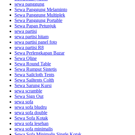
sewa panggung
Sewa Panggung Melaminto
Sewa Panggung Multiplek
Sewa Panggung Portable
Sewa Papan Petunjuk
sewa partisi
sewa partisi hitam
sewa partisi panel foto
sewa partisi R8
Sewa Perlengkapan Bazar
Sewa Qline
Sewa Round Table
Sewa Rumput Sintetis
Sewa Sailcloth Tents
Sewa Sailtents Colth
Sewa Sarung Kursi
sewa scramble
Sewa Sign Out
sewa sofa
sewa sofa bludru
sewa sofa double
Sewa Sofa Kotak
sewa sofa lesehan
sewa sofa minimalis
Sewa Sofa Minimalis Single Kotak