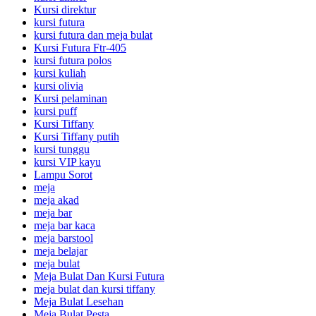
Kursi direktur
kursi futura
kursi futura dan meja bulat
Kursi Futura Ftr-405
kursi futura polos
kursi kuliah
kursi olivia
Kursi pelaminan
kursi puff
Kursi Tiffany
Kursi Tiffany putih
kursi tunggu
kursi VIP kayu
Lampu Sorot
meja
meja akad
meja bar
meja bar kaca
meja barstool
meja belajar
meja bulat
Meja Bulat Dan Kursi Futura
meja bulat dan kursi tiffany
Meja Bulat Lesehan
Meja Bulat Pesta