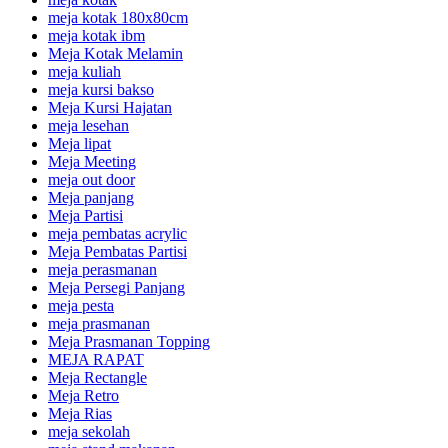
meja kotak 180x80cm
meja kotak ibm
Meja Kotak Melamin
meja kuliah
meja kursi bakso
Meja Kursi Hajatan
meja lesehan
Meja lipat
Meja Meeting
meja out door
Meja panjang
Meja Partisi
meja pembatas acrylic
Meja Pembatas Partisi
meja perasmanan
Meja Persegi Panjang
meja pesta
meja prasmanan
Meja Prasmanan Topping
MEJA RAPAT
Meja Rectangle
Meja Retro
Meja Rias
meja sekolah