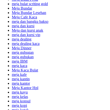
meja bulat scriting gold
Meja Bundar
Meja Bundar Lesehan
Meja Cafe Kaca
meja dan bangku bakso
meja dan kursi
Meja dan kursi anak
meja dan kursi vip
meja dealing
meja dealing kaca
Meja Dinner
meja gubugan
meja gubukan
meja IBM
meja kaca
Meja Kaca Bulat
meja kafe
meja kantin
meja kantor
Meja Kantor Hpl
meja kayu
meja kelas
meja konsul
meja kopi
meja kotak