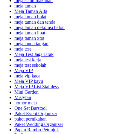
meja stand makanan
meja taman
Meja Taman Alfa
meja taman bulat
meja taman dan tenda
meja taman dekorasi balon
meja taman lipat
meja taman xtra
meja tanda tangan
meja test
Meja Test Jaga Jarak
meja test kerja
meja test sekolah
Meja VIP
meja vip kaca
Meja VIP kayu
Meja VIP List Stainless
Mini Garden
Mistyfan
nomor meja
One Set Barstool
Paket Event Organizer
paket pernikahan
Paket Wedding Organizer
Papan Rambu Petunjuk