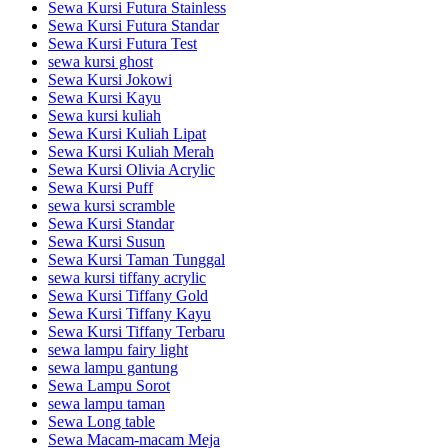
Sewa Kursi Futura Stainless
Sewa Kursi Futura Standar
Sewa Kursi Futura Test
sewa kursi ghost
Sewa Kursi Jokowi
Sewa Kursi Kayu
Sewa kursi kuliah
Sewa Kursi Kuliah Lipat
Sewa Kursi Kuliah Merah
Sewa Kursi Olivia Acrylic
Sewa Kursi Puff
sewa kursi scramble
Sewa Kursi Standar
Sewa Kursi Susun
Sewa Kursi Taman Tunggal
sewa kursi tiffany acrylic
Sewa Kursi Tiffany Gold
Sewa Kursi Tiffany Kayu
Sewa Kursi Tiffany Terbaru
sewa lampu fairy light
sewa lampu gantung
Sewa Lampu Sorot
sewa lampu taman
Sewa Long table
Sewa Macam-macam Meja