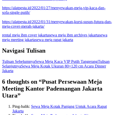
https://alatpesta.id/2022/01/27/menyewakan-meja-vip-kaca-dan-
sofa-single-putih/
https://alatpesta.id/2022/01/31/menyewakan-kursi-susun-futura-dan-
meja-cover-merah-jakarta/
rental meja ibm cover jakarta
sewa meja ibm archives jakarta
sewa
meja meeting jakarta
sewa meja rapat jakarta
Navigasi Tulisan
Tulisan Sebelumnya
Sewa Meja Kaca VIP Putih Tangerang
Tulisan
Selanjutnya
Sewa Meja Kotak Ukuran 80×120 cm Acara Dinner
Jakarta
6 thoughts on “Pusat Persewaan Meja
Meeting Kantor Pademangan Jakarta
Utara”
Ping-balik:
Sewa Meja Kotak Panjang Untuk Acara Rapat
Jakarta