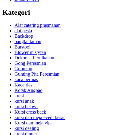
Kategori
Alat catering prasmanan
alat pesta
Backdrop
bangku taman
Barstool
Blower mistyfan
Dekorasi Pernikahan
Gong Peresmian
Gubukan
Gunting Pita Peresmian
kaca berhias
Kaca rias
Kotak Angpao
kursi
kursi anak
kursi betawi
Kursi cross back
kursi dan meja event besar
Kursi dan meja vip
kursi dealing
kursi dinner