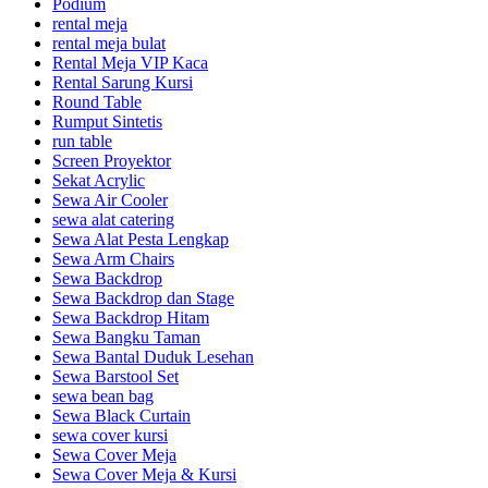
Podium
rental meja
rental meja bulat
Rental Meja VIP Kaca
Rental Sarung Kursi
Round Table
Rumput Sintetis
run table
Screen Proyektor
Sekat Acrylic
Sewa Air Cooler
sewa alat catering
Sewa Alat Pesta Lengkap
Sewa Arm Chairs
Sewa Backdrop
Sewa Backdrop dan Stage
Sewa Backdrop Hitam
Sewa Bangku Taman
Sewa Bantal Duduk Lesehan
Sewa Barstool Set
sewa bean bag
Sewa Black Curtain
sewa cover kursi
Sewa Cover Meja
Sewa Cover Meja & Kursi