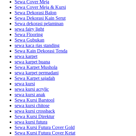
Sewa Cover Meja
Sewa Cover Meja & Kursi
Sewa Dekorasi Balon
Sewa Dekorasi Kain Serut
Sewa dekorasi pelaminan
sewa fairy light
Sewa Flooring
Sewa Gubukan
sewa kaca rias standing
Sewa Kain Dekorasi Tenda
sewa karpet
sewa karpet buana
Sewa Karpet Mushola
sewa karpet permadani
Sewa Karpet sajadah
sewa kursi
sewa kursi acrylic
sewa kursi anak
Sewa Kursi Barstool
sewa kursi chitose
sewa kursi crossback
Sewa Kursi Direktur
sewa kursi futura
Sewa Kursi Futura Cover Gold
Sewa Kursi Futura Cover Ketat