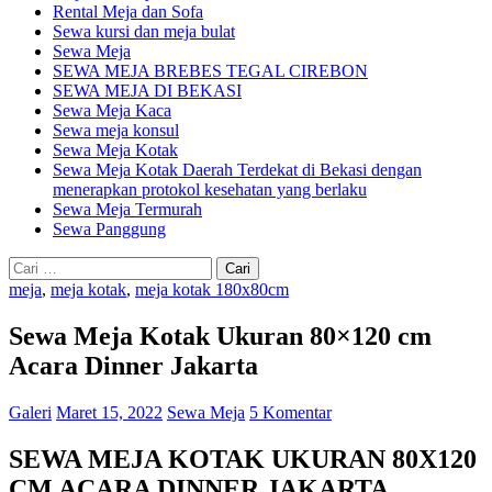
Rental Meja dan Sofa
Sewa kursi dan meja bulat
Sewa Meja
SEWA MEJA BREBES TEGAL CIREBON
SEWA MEJA DI BEKASI
Sewa Meja Kaca
Sewa meja konsul
Sewa Meja Kotak
Sewa Meja Kotak Daerah Terdekat di Bekasi dengan
menerapkan protokol kesehatan yang berlaku
Sewa Meja Termurah
Sewa Panggung
Cari
untuk:
meja
,
meja kotak
,
meja kotak 180x80cm
Sewa Meja Kotak Ukuran 80×120 cm
Acara Dinner Jakarta
Galeri
Maret 15, 2022
Sewa Meja
5 Komentar
SEWA MEJA KOTAK UKURAN 80X120
CM ACARA DINNER JAKARTA