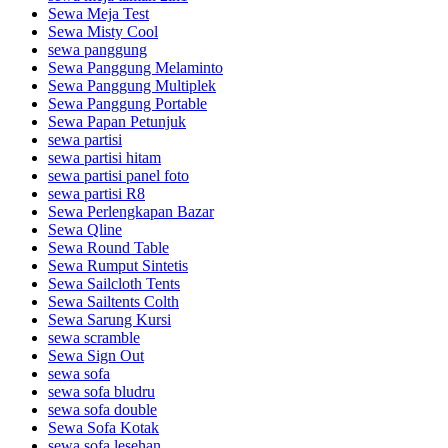
Sewa Meja Test
Sewa Misty Cool
sewa panggung
Sewa Panggung Melaminto
Sewa Panggung Multiplek
Sewa Panggung Portable
Sewa Papan Petunjuk
sewa partisi
sewa partisi hitam
sewa partisi panel foto
sewa partisi R8
Sewa Perlengkapan Bazar
Sewa Qline
Sewa Round Table
Sewa Rumput Sintetis
Sewa Sailcloth Tents
Sewa Sailtents Colth
Sewa Sarung Kursi
sewa scramble
Sewa Sign Out
sewa sofa
sewa sofa bludru
sewa sofa double
Sewa Sofa Kotak
sewa sofa lesehan