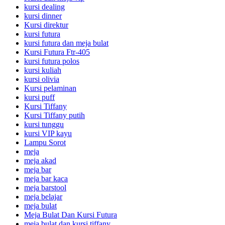
kursi dealing
kursi dinner
Kursi direktur
kursi futura
kursi futura dan meja bulat
Kursi Futura Ftr-405
kursi futura polos
kursi kuliah
kursi olivia
Kursi pelaminan
kursi puff
Kursi Tiffany
Kursi Tiffany putih
kursi tunggu
kursi VIP kayu
Lampu Sorot
meja
meja akad
meja bar
meja bar kaca
meja barstool
meja belajar
meja bulat
Meja Bulat Dan Kursi Futura
meja bulat dan kursi tiffany