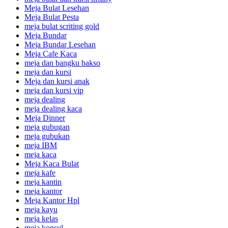
Meja Bulat Lesehan
Meja Bulat Pesta
meja bulat scriting gold
Meja Bundar
Meja Bundar Lesehan
Meja Cafe Kaca
meja dan bangku bakso
meja dan kursi
Meja dan kursi anak
meja dan kursi vip
meja dealing
meja dealing kaca
Meja Dinner
meja gubugan
meja gubukan
meja IBM
meja kaca
Meja Kaca Bulat
meja kafe
meja kantin
meja kantor
Meja Kantor Hpl
meja kayu
meja kelas
meja konsul