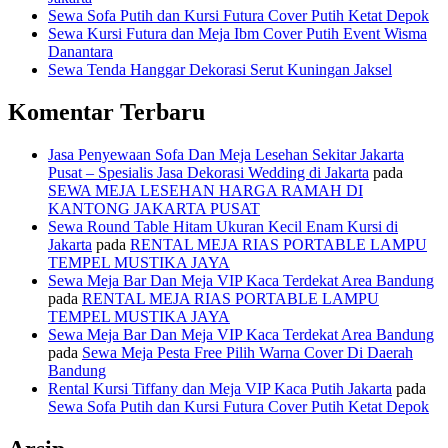
Sewa Sofa Putih dan Kursi Futura Cover Putih Ketat Depok
Sewa Kursi Futura dan Meja Ibm Cover Putih Event Wisma
Danantara
Sewa Tenda Hanggar Dekorasi Serut Kuningan Jaksel
Komentar Terbaru
Jasa Penyewaan Sofa Dan Meja Lesehan Sekitar Jakarta
Pusat – Spesialis Jasa Dekorasi Wedding di Jakarta
pada
SEWA MEJA LESEHAN HARGA RAMAH DI
KANTONG JAKARTA PUSAT
Sewa Round Table Hitam Ukuran Kecil Enam Kursi di
Jakarta
pada
RENTAL MEJA RIAS PORTABLE LAMPU
TEMPEL MUSTIKA JAYA
Sewa Meja Bar Dan Meja VIP Kaca Terdekat Area Bandung
pada
RENTAL MEJA RIAS PORTABLE LAMPU
TEMPEL MUSTIKA JAYA
Sewa Meja Bar Dan Meja VIP Kaca Terdekat Area Bandung
pada
Sewa Meja Pesta Free Pilih Warna Cover Di Daerah
Bandung
Rental Kursi Tiffany dan Meja VIP Kaca Putih Jakarta
pada
Sewa Sofa Putih dan Kursi Futura Cover Putih Ketat Depok