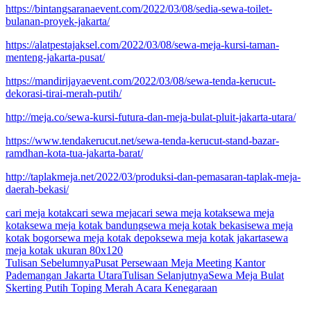
https://bintangsaranaevent.com/2022/03/08/sedia-sewa-toilet-
bulanan-proyek-jakarta/
https://alatpestajaksel.com/2022/03/08/sewa-meja-kursi-taman-
menteng-jakarta-pusat/
https://mandirijayaevent.com/2022/03/08/sewa-tenda-kerucut-
dekorasi-tirai-merah-putih/
http://meja.co/sewa-kursi-futura-dan-meja-bulat-pluit-jakarta-utara/
https://www.tendakerucut.net/sewa-tenda-kerucut-stand-bazar-
ramdhan-kota-tua-jakarta-barat/
http://taplakmeja.net/2022/03/produksi-dan-pemasaran-taplak-meja-
daerah-bekasi/
cari meja kotak
cari sewa meja
cari sewa meja kotak
sewa meja
kotak
sewa meja kotak bandung
sewa meja kotak bekasi
sewa meja
kotak bogor
sewa meja kotak depok
sewa meja kotak jakarta
sewa
meja kotak ukuran 80x120
Navigasi
Tulisan Sebelumnya
Pusat Persewaan Meja Meeting Kantor
Pademangan Jakarta Utara
Tulisan Selanjutnya
Sewa Meja Bulat
Tulisan
Skerting Putih Toping Merah Acara Kenegaraan