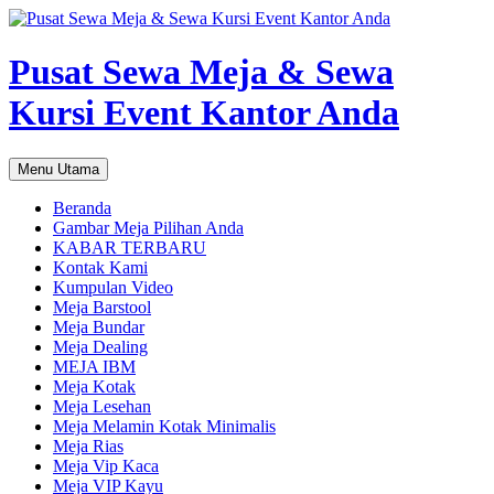
Pusat Sewa Meja & Sewa
Kursi Event Kantor Anda
Cari
Langsung
Menu Utama
ke
isi
Beranda
Gambar Meja Pilihan Anda
KABAR TERBARU
Kontak Kami
Kumpulan Video
Meja Barstool
Meja Bundar
Meja Dealing
MEJA IBM
Meja Kotak
Meja Lesehan
Meja Melamin Kotak Minimalis
Meja Rias
Meja Vip Kaca
Meja VIP Kayu