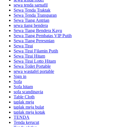
sewa tenda sarnafil
Sewa Tenda Traktak
Sewa Tenda Transparan
Sewa Tiang Antrian
sewa tiang bendera
Sewa Tiang Bendera Kayu
Sewa Tiang Pembatas VIP Putih
Sewa Tiang Peresmian
Sewa Tirai
Sewa Tirai Filamin Putih
Sewa Tirai Hitam
Sewa Tirai Lotto Hitam
Sewa Toilet Portable
sewa wastafel portable
Sign in
Sofa
Sofa hitam
sofa scandinavia
Table Cloth
taplak meja
taplak meja bulat
taplak meja kotak
TENDA
Tenda kerucut