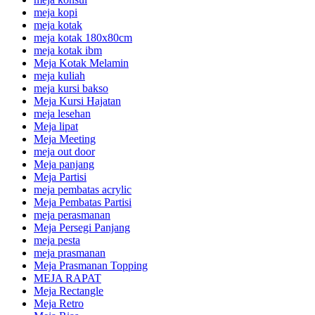
meja kopi
meja kotak
meja kotak 180x80cm
meja kotak ibm
Meja Kotak Melamin
meja kuliah
meja kursi bakso
Meja Kursi Hajatan
meja lesehan
Meja lipat
Meja Meeting
meja out door
Meja panjang
Meja Partisi
meja pembatas acrylic
Meja Pembatas Partisi
meja perasmanan
Meja Persegi Panjang
meja pesta
meja prasmanan
Meja Prasmanan Topping
MEJA RAPAT
Meja Rectangle
Meja Retro