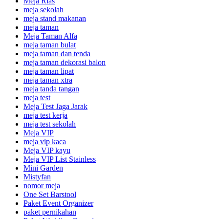
Meja Rias
meja sekolah
meja stand makanan
meja taman
Meja Taman Alfa
meja taman bulat
meja taman dan tenda
meja taman dekorasi balon
meja taman lipat
meja taman xtra
meja tanda tangan
meja test
Meja Test Jaga Jarak
meja test kerja
meja test sekolah
Meja VIP
meja vip kaca
Meja VIP kayu
Meja VIP List Stainless
Mini Garden
Mistyfan
nomor meja
One Set Barstool
Paket Event Organizer
paket pernikahan