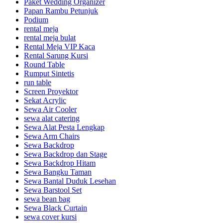
Paket Wedding Organizer
Papan Rambu Petunjuk
Podium
rental meja
rental meja bulat
Rental Meja VIP Kaca
Rental Sarung Kursi
Round Table
Rumput Sintetis
run table
Screen Proyektor
Sekat Acrylic
Sewa Air Cooler
sewa alat catering
Sewa Alat Pesta Lengkap
Sewa Arm Chairs
Sewa Backdrop
Sewa Backdrop dan Stage
Sewa Backdrop Hitam
Sewa Bangku Taman
Sewa Bantal Duduk Lesehan
Sewa Barstool Set
sewa bean bag
Sewa Black Curtain
sewa cover kursi