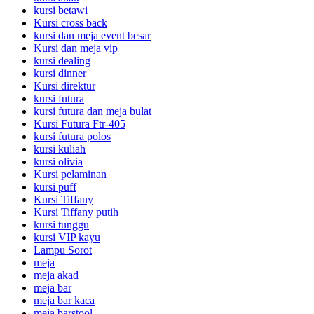
kursi betawi
Kursi cross back
kursi dan meja event besar
Kursi dan meja vip
kursi dealing
kursi dinner
Kursi direktur
kursi futura
kursi futura dan meja bulat
Kursi Futura Ftr-405
kursi futura polos
kursi kuliah
kursi olivia
Kursi pelaminan
kursi puff
Kursi Tiffany
Kursi Tiffany putih
kursi tunggu
kursi VIP kayu
Lampu Sorot
meja
meja akad
meja bar
meja bar kaca
meja barstool