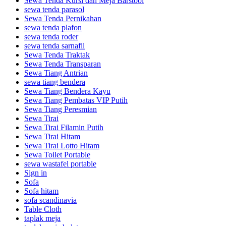
Sewa Tenda Kursi dan Meja Barstool
sewa tenda parasol
Sewa Tenda Pernikahan
sewa tenda plafon
sewa tenda roder
sewa tenda sarnafil
Sewa Tenda Traktak
Sewa Tenda Transparan
Sewa Tiang Antrian
sewa tiang bendera
Sewa Tiang Bendera Kayu
Sewa Tiang Pembatas VIP Putih
Sewa Tiang Peresmian
Sewa Tirai
Sewa Tirai Filamin Putih
Sewa Tirai Hitam
Sewa Tirai Lotto Hitam
Sewa Toilet Portable
sewa wastafel portable
Sign in
Sofa
Sofa hitam
sofa scandinavia
Table Cloth
taplak meja