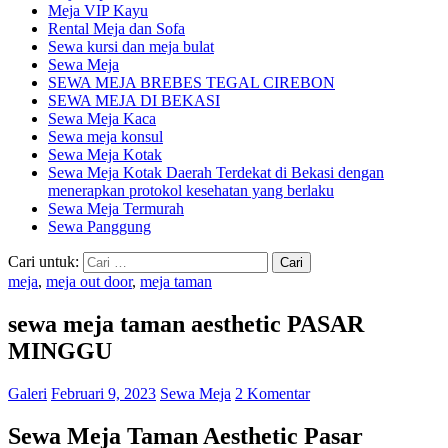
Meja VIP Kayu
Rental Meja dan Sofa
Sewa kursi dan meja bulat
Sewa Meja
SEWA MEJA BREBES TEGAL CIREBON
SEWA MEJA DI BEKASI
Sewa Meja Kaca
Sewa meja konsul
Sewa Meja Kotak
Sewa Meja Kotak Daerah Terdekat di Bekasi dengan
menerapkan protokol kesehatan yang berlaku
Sewa Meja Termurah
Sewa Panggung
Cari untuk:
meja
,
meja out door
,
meja taman
sewa meja taman aesthetic PASAR
MINGGU
Galeri
Februari 9, 2023
Sewa Meja
2 Komentar
Sewa Meja Taman Aesthetic Pasar