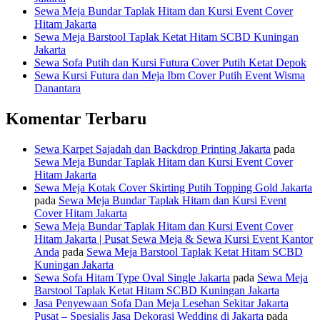
Sewa Meja Bundar Taplak Hitam dan Kursi Event Cover
Hitam Jakarta
Sewa Meja Barstool Taplak Ketat Hitam SCBD Kuningan
Jakarta
Sewa Sofa Putih dan Kursi Futura Cover Putih Ketat Depok
Sewa Kursi Futura dan Meja Ibm Cover Putih Event Wisma
Danantara
Komentar Terbaru
Sewa Karpet Sajadah dan Backdrop Printing Jakarta
pada
Sewa Meja Bundar Taplak Hitam dan Kursi Event Cover
Hitam Jakarta
Sewa Meja Kotak Cover Skirting Putih Topping Gold Jakarta
pada
Sewa Meja Bundar Taplak Hitam dan Kursi Event
Cover Hitam Jakarta
Sewa Meja Bundar Taplak Hitam dan Kursi Event Cover
Hitam Jakarta | Pusat Sewa Meja & Sewa Kursi Event Kantor
Anda
pada
Sewa Meja Barstool Taplak Ketat Hitam SCBD
Kuningan Jakarta
Sewa Sofa Hitam Type Oval Single Jakarta
pada
Sewa Meja
Barstool Taplak Ketat Hitam SCBD Kuningan Jakarta
Jasa Penyewaan Sofa Dan Meja Lesehan Sekitar Jakarta
Pusat – Spesialis Jasa Dekorasi Wedding di Jakarta
pada