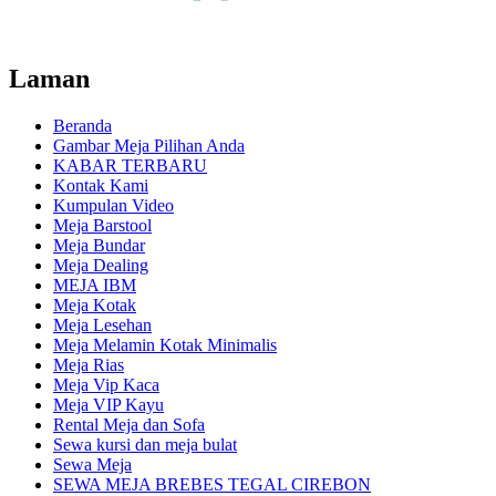
Laman
Beranda
Gambar Meja Pilihan Anda
KABAR TERBARU
Kontak Kami
Kumpulan Video
Meja Barstool
Meja Bundar
Meja Dealing
MEJA IBM
Meja Kotak
Meja Lesehan
Meja Melamin Kotak Minimalis
Meja Rias
Meja Vip Kaca
Meja VIP Kayu
Rental Meja dan Sofa
Sewa kursi dan meja bulat
Sewa Meja
SEWA MEJA BREBES TEGAL CIREBON