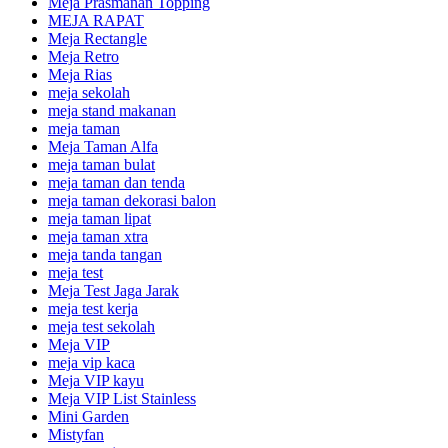
Meja Prasmanan Topping
MEJA RAPAT
Meja Rectangle
Meja Retro
Meja Rias
meja sekolah
meja stand makanan
meja taman
Meja Taman Alfa
meja taman bulat
meja taman dan tenda
meja taman dekorasi balon
meja taman lipat
meja taman xtra
meja tanda tangan
meja test
Meja Test Jaga Jarak
meja test kerja
meja test sekolah
Meja VIP
meja vip kaca
Meja VIP kayu
Meja VIP List Stainless
Mini Garden
Mistyfan