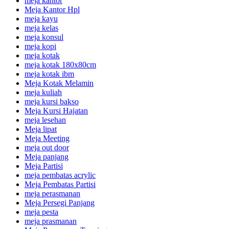
meja kantor
Meja Kantor Hpl
meja kayu
meja kelas
meja konsul
meja kopi
meja kotak
meja kotak 180x80cm
meja kotak ibm
Meja Kotak Melamin
meja kuliah
meja kursi bakso
Meja Kursi Hajatan
meja lesehan
Meja lipat
Meja Meeting
meja out door
Meja panjang
Meja Partisi
meja pembatas acrylic
Meja Pembatas Partisi
meja perasmanan
Meja Persegi Panjang
meja pesta
meja prasmanan