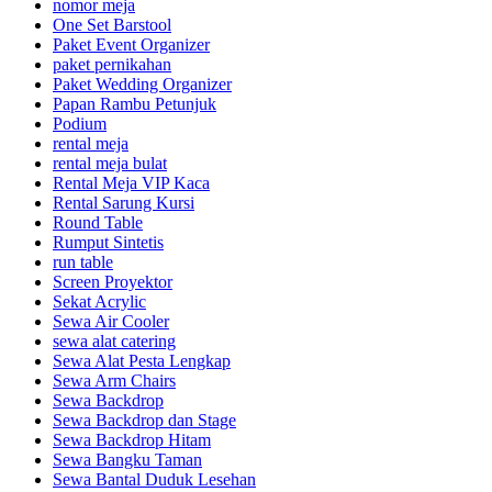
nomor meja
One Set Barstool
Paket Event Organizer
paket pernikahan
Paket Wedding Organizer
Papan Rambu Petunjuk
Podium
rental meja
rental meja bulat
Rental Meja VIP Kaca
Rental Sarung Kursi
Round Table
Rumput Sintetis
run table
Screen Proyektor
Sekat Acrylic
Sewa Air Cooler
sewa alat catering
Sewa Alat Pesta Lengkap
Sewa Arm Chairs
Sewa Backdrop
Sewa Backdrop dan Stage
Sewa Backdrop Hitam
Sewa Bangku Taman
Sewa Bantal Duduk Lesehan