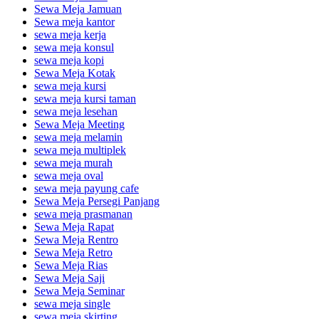
Sewa Meja Jamuan
Sewa meja kantor
sewa meja kerja
sewa meja konsul
sewa meja kopi
Sewa Meja Kotak
sewa meja kursi
sewa meja kursi taman
sewa meja lesehan
Sewa Meja Meeting
sewa meja melamin
sewa meja multiplek
sewa meja murah
sewa meja oval
sewa meja payung cafe
Sewa Meja Persegi Panjang
sewa meja prasmanan
Sewa Meja Rapat
Sewa Meja Rentro
Sewa Meja Retro
Sewa Meja Rias
Sewa Meja Saji
Sewa Meja Seminar
sewa meja single
sewa meja skirting