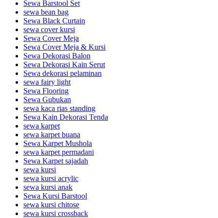
Sewa Barstool Set
sewa bean bag
Sewa Black Curtain
sewa cover kursi
Sewa Cover Meja
Sewa Cover Meja & Kursi
Sewa Dekorasi Balon
Sewa Dekorasi Kain Serut
Sewa dekorasi pelaminan
sewa fairy light
Sewa Flooring
Sewa Gubukan
sewa kaca rias standing
Sewa Kain Dekorasi Tenda
sewa karpet
sewa karpet buana
Sewa Karpet Mushola
sewa karpet permadani
Sewa Karpet sajadah
sewa kursi
sewa kursi acrylic
sewa kursi anak
Sewa Kursi Barstool
sewa kursi chitose
sewa kursi crossback