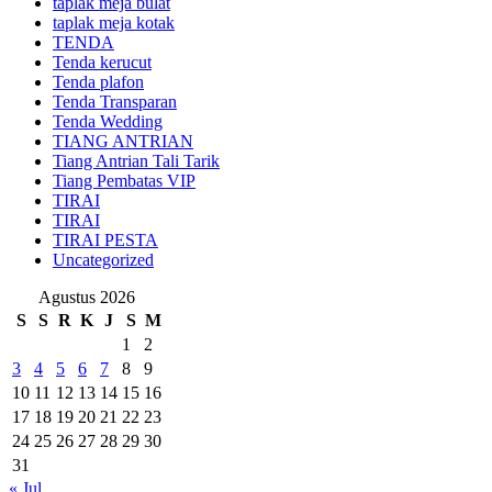
taplak meja bulat
taplak meja kotak
TENDA
Tenda kerucut
Tenda plafon
Tenda Transparan
Tenda Wedding
TIANG ANTRIAN
Tiang Antrian Tali Tarik
Tiang Pembatas VIP
TIRAI
TIRAI
TIRAI PESTA
Uncategorized
Agustus 2026
S
S
R
K
J
S
M
1
2
3
4
5
6
7
8
9
10
11
12
13
14
15
16
17
18
19
20
21
22
23
24
25
26
27
28
29
30
31
« Jul