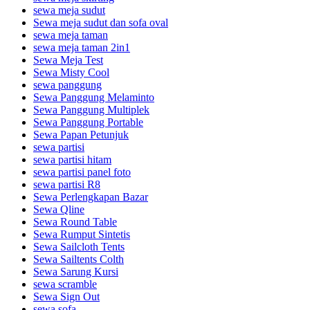
sewa meja sudut
Sewa meja sudut dan sofa oval
sewa meja taman
sewa meja taman 2in1
Sewa Meja Test
Sewa Misty Cool
sewa panggung
Sewa Panggung Melaminto
Sewa Panggung Multiplek
Sewa Panggung Portable
Sewa Papan Petunjuk
sewa partisi
sewa partisi hitam
sewa partisi panel foto
sewa partisi R8
Sewa Perlengkapan Bazar
Sewa Qline
Sewa Round Table
Sewa Rumput Sintetis
Sewa Sailcloth Tents
Sewa Sailtents Colth
Sewa Sarung Kursi
sewa scramble
Sewa Sign Out
sewa sofa