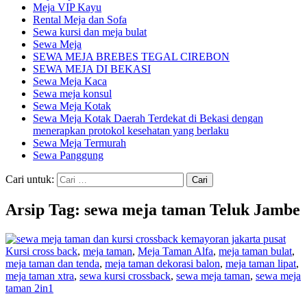
Meja VIP Kayu
Rental Meja dan Sofa
Sewa kursi dan meja bulat
Sewa Meja
SEWA MEJA BREBES TEGAL CIREBON
SEWA MEJA DI BEKASI
Sewa Meja Kaca
Sewa meja konsul
Sewa Meja Kotak
Sewa Meja Kotak Daerah Terdekat di Bekasi dengan
menerapkan protokol kesehatan yang berlaku
Sewa Meja Termurah
Sewa Panggung
Cari untuk:
Arsip Tag: sewa meja taman Teluk Jambe
Kursi cross back
,
meja taman
,
Meja Taman Alfa
,
meja taman bulat
,
meja taman dan tenda
,
meja taman dekorasi balon
,
meja taman lipat
,
meja taman xtra
,
sewa kursi crossback
,
sewa meja taman
,
sewa meja
taman 2in1