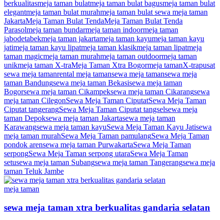
berkualitas
meja taman bulat
meja taman bulat bagus
meja taman bulat
elegant
meja taman bulat murah
meja taman bulat sewa meja taman
Jakarta
Meja Taman Bulat Tenda
Meja Taman Bulat Tenda
Parasol
meja taman bundar
meja taman indoor
meja taman
jabodetabek
meja taman jakarta
meja taman kayu
meja taman kayu
jati
meja taman kayu lipat
meja taman klasik
meja taman lipat
meja
taman magic
meja taman murah
meja taman outdoor
meja taman
unik
meja taman X-tra
Meja Taman Xtra Bogor
meja tamanX-tra
pusat
sewa meja taman
rental meja taman
sewa meja taman
sewa meja
taman Bandung
sewa meja taman Bekasi
sewa meja taman
Bogor
sewa meja taman Cikampek
sewa meja taman Cikarang
sewa
meja taman Cilegon
Sewa Meja Taman Ciputat
Sewa Meja Taman
Ciputat tangerang
Sewa Meja Taman Ciputat tangsel
sewa meja
taman Depok
sewa meja taman Jakarta
sewa meja taman
Karawang
sewa meja taman kayu
Sewa Meja Taman Kayu Jati
sewa
meja taman murah
Sewa Meja Taman pamulang
Sewa Meja Taman
pondok aren
sewa meja taman Purwakarta
Sewa Meja Taman
serpong
Sewa Meja Taman serpong utara
Sewa Meja Taman
setu
sewa meja taman Subang
sewa meja taman Tangerang
sewa meja
taman Teluk Jambe
meja taman
sewa meja taman xtra berkualitas gandaria selatan