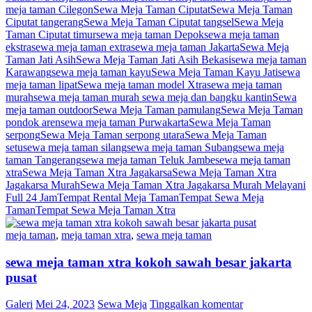
meja taman Cilegon
Sewa Meja Taman Ciputat
Sewa Meja Taman
Ciputat tangerang
Sewa Meja Taman Ciputat tangsel
Sewa Meja
Taman Ciputat timur
sewa meja taman Depok
sewa meja taman
ekstra
sewa meja taman extra
sewa meja taman Jakarta
Sewa Meja
Taman Jati Asih
Sewa Meja Taman Jati Asih Bekasi
sewa meja taman
Karawang
sewa meja taman kayu
Sewa Meja Taman Kayu Jati
sewa
meja taman lipat
Sewa meja taman model Xtra
sewa meja taman
murah
sewa meja taman murah sewa meja dan bangku kantin
Sewa
meja taman outdoor
Sewa Meja Taman pamulang
Sewa Meja Taman
pondok aren
sewa meja taman Purwakarta
Sewa Meja Taman
serpong
Sewa Meja Taman serpong utara
Sewa Meja Taman
setu
sewa meja taman silang
sewa meja taman Subang
sewa meja
taman Tangerang
sewa meja taman Teluk Jambe
sewa meja taman
xtra
Sewa Meja Taman Xtra Jagakarsa
Sewa Meja Taman Xtra
Jagakarsa Murah
Sewa Meja Taman Xtra Jagakarsa Murah Melayani
Full 24 Jam
Tempat Rental Meja Taman
Tempat Sewa Meja
Taman
Tempat Sewa Meja Taman Xtra
meja taman
,
meja taman xtra
,
sewa meja taman
sewa meja taman xtra kokoh sawah besar jakarta
pusat
Galeri
Mei 24, 2023
Sewa Meja
Tinggalkan komentar