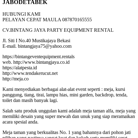
JABODETABEK
HUBUNGI KAMI
PELAYAN CEPAT MAULA 087870165555
CV.BINTANG JAYA PARTY EQUIPMENT RENTAL
Jl. Siti I No.40 Mustikajaya Bekasi
E-mail. bintangjaya75@yahoo.com
https://bintangeventequipment.rentals
web. http://www.bintangjaya.co.id
https://alatpesta.id
http://www.tendakerucut.net
http://meja.co
Kami menyediakan berbagai alat-alat event seperti : meja, kursi
panggung, tiang, tirai, lampu hias, mini garden, backdrop, tenda,
toilet dan masih banyak lagi.
Salah satu produk unggulan kami adalah meja taman alfa, meja yang
memiliki desain yang super mewah dan unuk yang siap meramaikan
acara spesial anda.
Meja taman yang berkualitas No. 1 yang bahannya dari pohon jati
pilihan yang pastinya sangat kuat dan kokoh serta memiliki serat