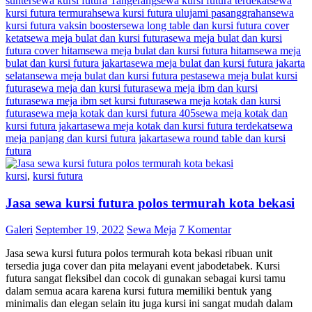
sunter
sewa kursi futura Tangerang
sewa kursi futura terdekat
sewa
kursi futura termurah
sewa kursi futura ulujami pasanggrahan
sewa
kursi futura vaksin booster
sewa long table dan kursi futura cover
ketat
sewa meja bulat dan kursi futura
sewa meja bulat dan kursi
futura cover hitam
sewa meja bulat dan kursi futura hitam
sewa meja
bulat dan kursi futura jakarta
sewa meja bulat dan kursi futura jakarta
selatan
sewa meja bulat dan kursi futura pesta
sewa meja bulat kursi
futura
sewa meja dan kursi futura
sewa meja ibm dan kursi
futura
sewa meja ibm set kursi futura
sewa meja kotak dan kursi
futura
sewa meja kotak dan kursi futura 405
sewa meja kotak dan
kursi futura jakarta
sewa meja kotak dan kursi futura terdekat
sewa
meja panjang dan kursi futura jakarta
sewa round table dan kursi
futura
kursi
,
kursi futura
Jasa sewa kursi futura polos termurah kota bekasi
Galeri
September 19, 2022
Sewa Meja
7 Komentar
Jasa sewa kursi futura polos termurah kota bekasi ribuan unit
tersedia juga cover dan pita melayani event jabodetabek. Kursi
futura sangat fleksibel dan cocok di gunakan sebagai kursi tamu
dalam semua acara karena kursi futura memiliki bentuk yang
minimalis dan elegan selain itu juga kursi ini sangat mudah dalam