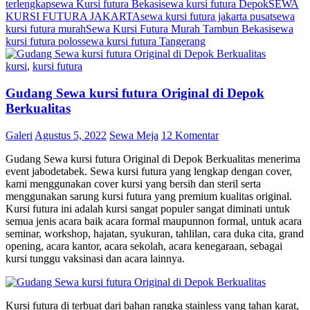
terlengkap
sewa Kursi futura Bekasi
sewa kursi futura Depok
SEWA
KURSI FUTURA JAKARTA
sewa kursi futura jakarta pusat
sewa
kursi futura murah
Sewa Kursi Futura Murah Tambun Bekasi
sewa
kursi futura polos
sewa kursi futura Tangerang
kursi
,
kursi futura
Gudang Sewa kursi futura Original di Depok
Berkualitas
Galeri
Agustus 5, 2022
Sewa Meja
12 Komentar
Gudang Sewa kursi futura Original di Depok Berkualitas menerima
event jabodetabek. Sewa kursi futura yang lengkap dengan cover,
kami menggunakan cover kursi yang bersih dan steril serta
menggunakan sarung kursi futura yang premium kualitas original.
Kursi futura ini adalah kursi sangat populer sangat diminati untuk
semua jenis acara baik acara formal maupunnon formal, untuk acara
seminar, workshop, hajatan, syukuran, tahlilan, cara duka cita, grand
opening, acara kantor, acara sekolah, acara kenegaraan, sebagai
kursi tunggu vaksinasi dan acara lainnya.
Kursi futura di terbuat dari bahan rangka stainless yang tahan karat,