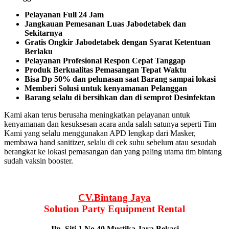
Pelayanan Full 24 Jam
Jangkauan Pemesanan Luas Jabodetabek dan
Sekitarnya
Gratis Ongkir Jabodetabek dengan Syarat Ketentuan
Berlaku
Pelayanan Profesional Respon Cepat Tanggap
Produk Berkualitas Pemasangan Tepat Waktu
Bisa Dp 50% dan pelunasan saat Barang sampai lokasi
Memberi Solusi untuk kenyamanan Pelanggan
Barang selalu di bersihkan dan di semprot Desinfektan
Kami akan terus berusaha meningkatkan pelayanan untuk
kenyamanan dan kesuksesan acara anda salah satunya seperti Tim
Kami yang selalu menggunakan APD lengkap dari Masker,
membawa hand sanitizer, selalu di cek suhu sebelum atau sesudah
berangkat ke lokasi pemasangan dan yang paling utama tim bintang
sudah vaksin booster.
CV.Bintang Jaya
Solution Party Equipment
Rental
Jln. Siti 1 No.40 Mustika Jaya Bekasi