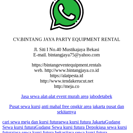
CV.BINTANG JAYA PARTY EQUIPMENT RENTAL
Jl. Siti I No.40 Mustikajaya Bekasi
E-mail. bintangjaya75@yahoo.com
https://bintangeventequipment.rentals
web. http://www.bintangjaya.co.id
https://alatpesta.id
http://www.tendakerucut.net
http://meja.co
Jasa sewa alat-alat
event murah area
jabodetabek
Pusat sewa kursi
anti mahal free ongkir area jakarta pusat dan
sekitarnya
cari sewa meja dan kursi futura
ewa kursi futura Jakarta
Gudang
Sewa kursi futura
Gudang Sewa kursi futura Depok
jasa sewa kursi
futura
jasa sewa kursi futura bekasi
jasa sewa kursi futura