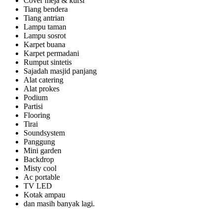
Cover meja & kursi
Tiang bendera
Tiang antrian
Lampu taman
Lampu sosrot
Karpet buana
Karpet permadani
Rumput sintetis
Sajadah masjid panjang
Alat catering
Alat prokes
Podium
Partisi
Flooring
Tirai
Soundsystem
Panggung
Mini garden
Backdrop
Misty cool
Ac portable
TV LED
Kotak ampau
dan masih banyak lagi.