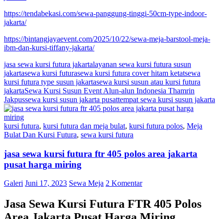
https://tendabekasi.com/sewa-panggung-tinggi-50cm-type-indoor-
jakarta/
https://bintangjayaevent.com/2025/10/22/sewa-meja-barstool-meja-
ibm-dan-kursi-tiffany-jakarta/
jasa sewa kursi futura jakarta
layanan sewa kursi futura susun
jakarta
sewa kursi futura
sewa kursi futura cover hitam ketat
sewa
kursi futura type susun jakarta
sewa kursi susun atau kursi futura
jakarta
Sewa Kursi Susun Event Alun-alun Indonesia Thamrin
Jakpus
sewa kursi susun jakarta pusat
tempat sewa kursi susun jakarta
kursi futura
,
kursi futura dan meja bulat
,
kursi futura polos
,
Meja
Bulat Dan Kursi Futura
,
sewa kursi futura
jasa sewa kursi futura ftr 405 polos area jakarta
pusat harga miring
Galeri
Juni 17, 2023
Sewa Meja
2 Komentar
Jasa Sewa Kursi Futura FTR 405 Polos
Area Jakarta Pusat Harga Miring