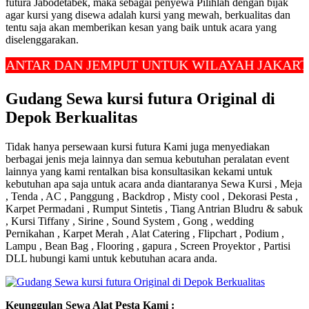
futura Jabodetabek, maka sebagai penyewa Pilihlah dengan bijak
agar kursi yang disewa adalah kursi yang mewah, berkualitas dan
tentu saja akan memberikan kesan yang baik untuk acara yang
diselenggarakan.
R DAN JEMPUT UNTUK WILAYAH JAKARTA, BOG
Gudang Sewa kursi futura Original di
Depok Berkualitas
Tidak hanya persewaan kursi futura Kami juga menyediakan
berbagai jenis meja lainnya dan semua kebutuhan peralatan event
lainnya yang kami rentalkan bisa konsultasikan kekami untuk
kebutuhan apa saja untuk acara anda diantaranya Sewa Kursi , Meja
, Tenda , AC , Panggung , Backdrop , Misty cool , Dekorasi Pesta ,
Karpet Permadani , Rumput Sintetis , Tiang Antrian Bludru & sabuk
, Kursi Tiffany , Sirine , Sound System , Gong , wedding
Pernikahan , Karpet Merah , Alat Catering , Flipchart , Podium ,
Lampu , Bean Bag , Flooring , gapura , Screen Proyektor , Partisi
DLL hubungi kami untuk kebutuhan acara anda.
Keunggulan Sewa Alat Pesta Kami :