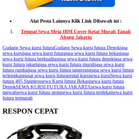
Alat Pesta Lainnya Klik Link Dibawah ini :
Tempat Sewa Meja IBM Cover Ketat Murah Tanah
Abang Jakarta
Gudang Sewa kursi futura
Gudang Sewa kursi futura Depok
jasa
sewa kursi
jasa sewa kursi futura
jasa sewa kursi futura bekasi
jasa
sewa kursi futura berkualitas
jasa sewa kursi futura depok
jasa sewa
kursi futura jakarta
jasa sewa kursi futura murah
jasa sewa kursi
futura rumbai
jasa sewa kursi futura tangerang
jasa sewa kursi futura
terlengkap
pusat sewa kursi futura
rental kursi
sewa kursi
Sewa kursi
futura 405 Stainless
sewa Kursi futura Bekasi
sewa kursi futura
Depok
SEWA KURSI FUTURA JAKARTA
sewa kursi futura
mewah
sewa kursi futura pesta
sewa kursi futura terdekat
sewa kursi
futura termurah
RESPON CEPAT