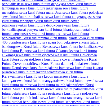
berkualitas
jasa sewa kursi futura depok
jasa sewa kursi futura di
tambun
jasa sewa kursi futura jakarta
jasa sewa kursi futura
mewah
jasa sewa kursi futura murah
Jasa sewa kursi futura polos
jasa
sewa kursi futura rumbai
jasa sewa kursi futura tangerang
jasa sewa
kursi futura terlengkap
kursi futura
kursi futura cover
pita
menyewakan kursi futura depok
persewaan kursi futura
berkualitas
pusat penyewaan kursi futura jakarta
pusat rental kursi
futura bagus
pusat sewa kursi futura
pusat sewa kursi futura
berkelas
rental kursi futura
rental kursi futura jakarta
Sewa kursi futura
405 Stainless
sewa kursi futura acara bpn bekasi
sewa kursi futura
bandung
sewa Kursi futura Bekasi
sewa kursi futura berkualitas
sewa
kursi futura Bogor
sewa kursi futura Cikampek
sewa kursi futura
Cikarang
sewa kursi futura cipete
Sewa Kursi Futura Cover
sewa
kursi futura cover gold
sewa kursi futura cover hitam
Sewa Kursi
Futura Cover merah
Sewa Kursi Futura dan meja bulat
sewa kursi
futura Depok
sewa kursi futura jakarta barat
sewa kursi futura jakarta
pusat
sewa kursi futura jakarta selatan
sewa kursi futura
Karawang
sewa kursi futura kebon nanas
sewa kursi futura
kuningan
sewa kursi futura manggarai
sewa kursi futura mewah
sewa
kursi futura murah
sewa kursi futura murah jakarta
Sewa Kursi
Futura Murah Tambun Bekasi
sewa kursi futura palmerah
sewa kursi
futura pelajar
sewa kursi futura pesta
sewa kursi futura polos
sewa
kursi futura pondok indah
sewa kursi futura rawamangun
sewa kursi
futura rumbai berkualitas
sewa kursi futura senen
sewa kursi futura