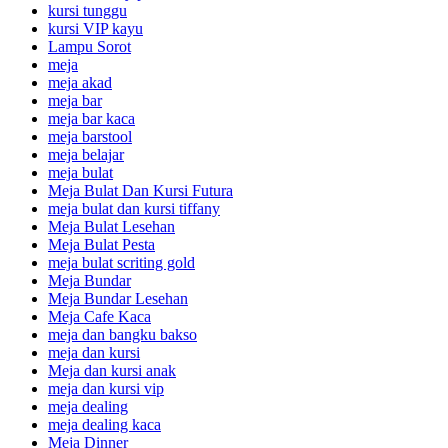
kursi tunggu
kursi VIP kayu
Lampu Sorot
meja
meja akad
meja bar
meja bar kaca
meja barstool
meja belajar
meja bulat
Meja Bulat Dan Kursi Futura
meja bulat dan kursi tiffany
Meja Bulat Lesehan
Meja Bulat Pesta
meja bulat scriting gold
Meja Bundar
Meja Bundar Lesehan
Meja Cafe Kaca
meja dan bangku bakso
meja dan kursi
Meja dan kursi anak
meja dan kursi vip
meja dealing
meja dealing kaca
Meja Dinner