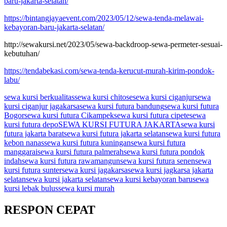
baru-jakarta-selatan/
https://bintangjayaevent.com/2023/05/12/sewa-tenda-melawai-
kebayoran-baru-jakarta-selatan/
http://sewakursi.net/2023/05/sewa-backdroop-sewa-permeter-sesuai-
kebutuhan/
https://tendabekasi.com/sewa-tenda-kerucut-murah-kirim-pondok-
labu/
sewa kursi berkualitas
sewa kursi chitose
sewa kursi ciganjur
sewa
kursi ciganjur jagakarsa
sewa kursi futura bandung
sewa kursi futura
Bogor
sewa kursi futura Cikampek
sewa kursi futura cipete
sewa
kursi futura depo
SEWA KURSI FUTURA JAKARTA
sewa kursi
futura jakarta barat
sewa kursi futura jakarta selatan
sewa kursi futura
kebon nanas
sewa kursi futura kuningan
sewa kursi futura
manggarai
sewa kursi futura palmerah
sewa kursi futura pondok
indah
sewa kursi futura rawamangun
sewa kursi futura senen
sewa
kursi futura sunter
sewa kursi jagakarsa
sewa kursi jagkarsa jakarta
selatan
sewa kursi jakarta selatan
sewa kursi kebayoran baru
sewa
kursi lebak bulus
sewa kursi murah
RESPON CEPAT