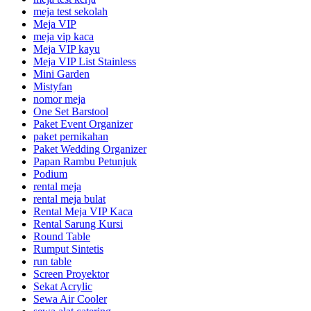
meja test sekolah
Meja VIP
meja vip kaca
Meja VIP kayu
Meja VIP List Stainless
Mini Garden
Mistyfan
nomor meja
One Set Barstool
Paket Event Organizer
paket pernikahan
Paket Wedding Organizer
Papan Rambu Petunjuk
Podium
rental meja
rental meja bulat
Rental Meja VIP Kaca
Rental Sarung Kursi
Round Table
Rumput Sintetis
run table
Screen Proyektor
Sekat Acrylic
Sewa Air Cooler