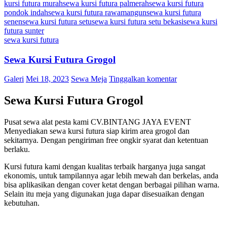
kursi futura murah
sewa kursi futura palmerah
sewa kursi futura
pondok indah
sewa kursi futura rawamangun
sewa kursi futura
senen
sewa kursi futura setu
sewa kursi futura setu bekasi
sewa kursi
futura sunter
sewa kursi futura
Sewa Kursi Futura Grogol
Galeri
Mei 18, 2023
Sewa Meja
Tinggalkan komentar
Sewa Kursi Futura Grogol
Pusat sewa alat pesta kami CV.BINTANG JAYA EVENT
Menyediakan sewa kursi futura siap kirim area grogol dan
sekitarnya. Dengan pengiriman free ongkir syarat dan ketentuan
berlaku.
Kursi futura kami dengan kualitas terbaik harganya juga sangat
ekonomis, untuk tampilannya agar lebih mewah dan berkelas, anda
bisa aplikasikan dengan cover ketat dengan berbagai pilihan warna.
Selain itu meja yang digunakan juga dapar disesuaikan dengan
kebutuhan.