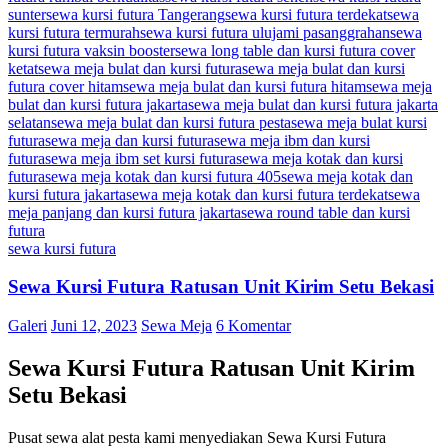
sunter
sewa kursi futura Tangerang
sewa kursi futura terdekat
sewa
kursi futura termurah
sewa kursi futura ulujami pasanggrahan
sewa
kursi futura vaksin booster
sewa long table dan kursi futura cover
ketat
sewa meja bulat dan kursi futura
sewa meja bulat dan kursi
futura cover hitam
sewa meja bulat dan kursi futura hitam
sewa meja
bulat dan kursi futura jakarta
sewa meja bulat dan kursi futura jakarta
selatan
sewa meja bulat dan kursi futura pesta
sewa meja bulat kursi
futura
sewa meja dan kursi futura
sewa meja ibm dan kursi
futura
sewa meja ibm set kursi futura
sewa meja kotak dan kursi
futura
sewa meja kotak dan kursi futura 405
sewa meja kotak dan
kursi futura jakarta
sewa meja kotak dan kursi futura terdekat
sewa
meja panjang dan kursi futura jakarta
sewa round table dan kursi
futura
sewa kursi futura
Sewa Kursi Futura Ratusan Unit Kirim Setu Bekasi
Galeri
Juni 12, 2023
Sewa Meja
6 Komentar
Sewa Kursi Futura Ratusan Unit Kirim
Setu Bekasi
Pusat sewa alat pesta kami menyediakan Sewa Kursi Futura