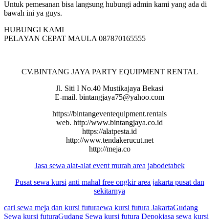
Untuk pemesanan bisa langsung hubungi admin kami yang ada di
bawah ini ya guys.
HUBUNGI KAMI
PELAYAN CEPAT MAULA 087870165555
CV.BINTANG JAYA PARTY EQUIPMENT RENTAL
Jl. Siti I No.40 Mustikajaya Bekasi
E-mail. bintangjaya75@yahoo.com
https://bintangeventequipment.rentals
web. http://www.bintangjaya.co.id
https://alatpesta.id
http://www.tendakerucut.net
http://meja.co
Jasa sewa alat-alat
event murah area
jabodetabek
Pusat sewa kursi
anti mahal free ongkir area jakarta pusat dan
sekitarnya
cari sewa meja dan kursi futura
ewa kursi futura Jakarta
Gudang
Sewa kursi futura
Gudang Sewa kursi futura Depok
jasa sewa kursi