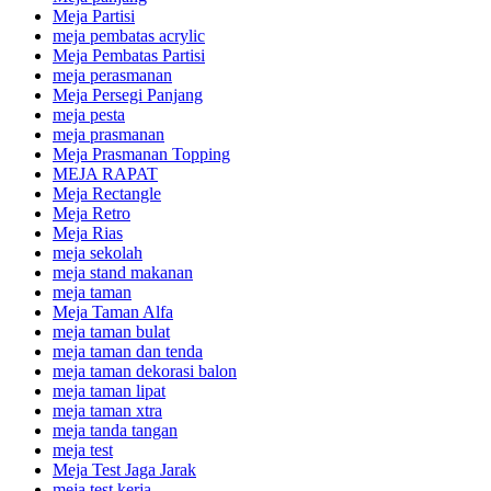
Meja Partisi
meja pembatas acrylic
Meja Pembatas Partisi
meja perasmanan
Meja Persegi Panjang
meja pesta
meja prasmanan
Meja Prasmanan Topping
MEJA RAPAT
Meja Rectangle
Meja Retro
Meja Rias
meja sekolah
meja stand makanan
meja taman
Meja Taman Alfa
meja taman bulat
meja taman dan tenda
meja taman dekorasi balon
meja taman lipat
meja taman xtra
meja tanda tangan
meja test
Meja Test Jaga Jarak
meja test kerja