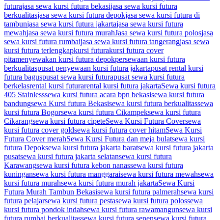
futura
jasa sewa kursi futura bekasi
jasa sewa kursi futura
berkualitas
jasa sewa kursi futura depok
jasa sewa kursi futura di
tambun
jasa sewa kursi futura jakarta
jasa sewa kursi futura
mewah
jasa sewa kursi futura murah
Jasa sewa kursi futura polos
jasa
sewa kursi futura rumbai
jasa sewa kursi futura tangerang
jasa sewa
kursi futura terlengkap
kursi futura
kursi futura cover
pita
menyewakan kursi futura depok
persewaan kursi futura
berkualitas
pusat penyewaan kursi futura jakarta
pusat rental kursi
futura bagus
pusat sewa kursi futura
pusat sewa kursi futura
berkelas
rental kursi futura
rental kursi futura jakarta
Sewa kursi futura
405 Stainless
sewa kursi futura acara bpn bekasi
sewa kursi futura
bandung
sewa Kursi futura Bekasi
sewa kursi futura berkualitas
sewa
kursi futura Bogor
sewa kursi futura Cikampek
sewa kursi futura
Cikarang
sewa kursi futura cipete
Sewa Kursi Futura Cover
sewa
kursi futura cover gold
sewa kursi futura cover hitam
Sewa Kursi
Futura Cover merah
Sewa Kursi Futura dan meja bulat
sewa kursi
futura Depok
sewa kursi futura jakarta barat
sewa kursi futura jakarta
pusat
sewa kursi futura jakarta selatan
sewa kursi futura
Karawang
sewa kursi futura kebon nanas
sewa kursi futura
kuningan
sewa kursi futura manggarai
sewa kursi futura mewah
sewa
kursi futura murah
sewa kursi futura murah jakarta
Sewa Kursi
Futura Murah Tambun Bekasi
sewa kursi futura palmerah
sewa kursi
futura pelajar
sewa kursi futura pesta
sewa kursi futura polos
sewa
kursi futura pondok indah
sewa kursi futura rawamangun
sewa kursi
futura rumbai berkualitas
sewa kursi futura senen
sewa kursi futura