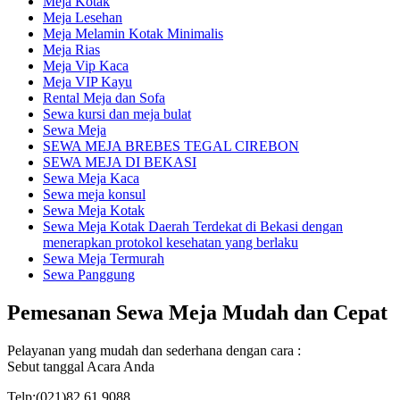
Meja Kotak
Meja Lesehan
Meja Melamin Kotak Minimalis
Meja Rias
Meja Vip Kaca
Meja VIP Kayu
Rental Meja dan Sofa
Sewa kursi dan meja bulat
Sewa Meja
SEWA MEJA BREBES TEGAL CIREBON
SEWA MEJA DI BEKASI
Sewa Meja Kaca
Sewa meja konsul
Sewa Meja Kotak
Sewa Meja Kotak Daerah Terdekat di Bekasi dengan
menerapkan protokol kesehatan yang berlaku
Sewa Meja Termurah
Sewa Panggung
Pemesanan Sewa Meja Mudah dan Cepat
Pelayanan yang mudah dan sederhana dengan cara :
Sebut tanggal Acara Anda
Telp:(021)82.61.9088