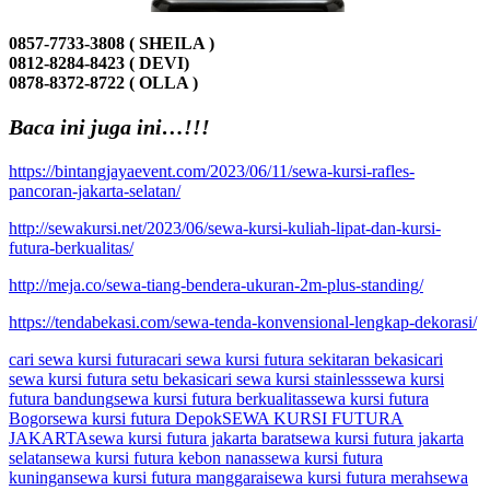
0857-7733-3808 ( SHEILA )
0812-8284-8423 ( DEVI)
0878-8372-8722 ( OLLA )
Baca ini juga ini…!!!
https://bintangjayaevent.com/2023/06/11/sewa-kursi-rafles-
pancoran-jakarta-selatan/
http://sewakursi.net/2023/06/sewa-kursi-kuliah-lipat-dan-kursi-
futura-berkualitas/
http://meja.co/sewa-tiang-bendera-ukuran-2m-plus-standing/
https://tendabekasi.com/sewa-tenda-konvensional-lengkap-dekorasi/
cari sewa kursi futura
cari sewa kursi futura sekitaran bekasi
cari
sewa kursi futura setu bekasi
cari sewa kursi stainless
sewa kursi
futura bandung
sewa kursi futura berkualitas
sewa kursi futura
Bogor
sewa kursi futura Depok
SEWA KURSI FUTURA
JAKARTA
sewa kursi futura jakarta barat
sewa kursi futura jakarta
selatan
sewa kursi futura kebon nanas
sewa kursi futura
kuningan
sewa kursi futura manggarai
sewa kursi futura merah
sewa