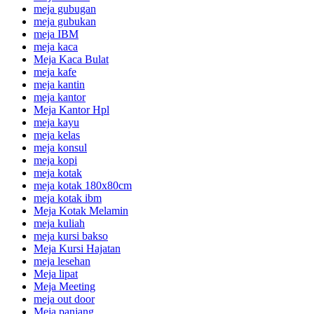
meja gubugan
meja gubukan
meja IBM
meja kaca
Meja Kaca Bulat
meja kafe
meja kantin
meja kantor
Meja Kantor Hpl
meja kayu
meja kelas
meja konsul
meja kopi
meja kotak
meja kotak 180x80cm
meja kotak ibm
Meja Kotak Melamin
meja kuliah
meja kursi bakso
Meja Kursi Hajatan
meja lesehan
Meja lipat
Meja Meeting
meja out door
Meja panjang