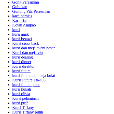
Gong Peresmian
Gubukan
Gunting Pita Peresmian
kaca berhias
Kaca rias
Kotak Angpao
kursi
kursi anak
kursi betawi
Kursi cross back
kursi dan meja event besar
Kursi dan meja vip
kursi dealing
kursi dinner
Kursi direktur
kursi futura
kursi futura dan meja bulat
Kursi Futura Ftr-405
kursi futura polos
kursi kuliah
kursi olivia
Kursi pelaminan
kursi puff
Kursi Tiffany
Kursi Tiffany putih