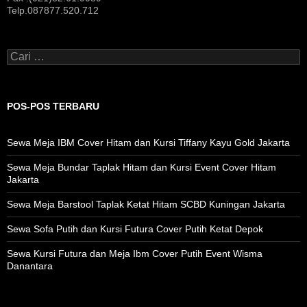
Telp.087877.520.712
C
a
r
i
u
POS-POS TERBARU
n
t
u
Sewa Meja IBM Cover Hitam dan Kursi Tiffany Kayu Gold Jakarta
k
:
Sewa Meja Bundar Taplak Hitam dan Kursi Event Cover Hitam
Jakarta
Sewa Meja Barstool Taplak Ketat Hitam SCBD Kuningan Jakarta
Sewa Sofa Putih dan Kursi Futura Cover Putih Ketat Depok
Sewa Kursi Futura dan Meja Ibm Cover Putih Event Wisma
Danantara