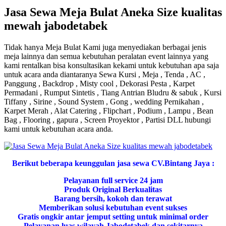
Jasa Sewa Meja Bulat Aneka Size kualitas
mewah jabodetabek
Tidak hanya Meja Bulat Kami juga menyediakan berbagai jenis
meja lainnya dan semua kebutuhan peralatan event lainnya yang
kami rentalkan bisa konsultasikan kekami untuk kebutuhan apa saja
untuk acara anda diantaranya Sewa Kursi , Meja , Tenda , AC ,
Panggung , Backdrop , Misty cool , Dekorasi Pesta , Karpet
Permadani , Rumput Sintetis , Tiang Antrian Bludru & sabuk , Kursi
Tiffany , Sirine , Sound System , Gong , wedding Pernikahan ,
Karpet Merah , Alat Catering , Flipchart , Podium , Lampu , Bean
Bag , Flooring , gapura , Screen Proyektor , Partisi DLL hubungi
kami untuk kebutuhan acara anda.
Berikut beberapa keunggulan jasa sewa CV.Bintang Jaya :
Pelayanan full service 24 jam
Produk Original Berkualitas
Barang bersih, kokoh dan terawat
Memberikan solusi kebutuhan event sukses
Gratis ongkir antar jemput setting untuk minimal order
Pelayanan luas wilayah Jabodetabek dan sekitarnya