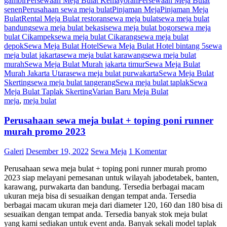
gambir
Persewaan Meja Bulat Kemayoran
Persewaan Meja Bulat
senen
Perusahaan sewa meja bulat
Pinjaman Meja
Pinjaman Meja
Bulat
Rental Meja Bulat restoran
sewa meja bulat
sewa meja bulat
bandung
sewa meja bulat bekasi
sewa meja bulat bogor
sewa meja
bulat Cikampek
sewa meja bulat Cikarang
sewa meja bulat
depok
Sewa Meja Bulat Hotel
Sewa Meja Bulat Hotel bintang 5
sewa
meja bulat jakarta
sewa meja bulat karawang
sewa meja bulat
murah
Sewa Meja Bulat Murah jakarta timur
Sewa Meja Bulat
Murah Jakarta Utara
sewa meja bulat purwakarta
Sewa Meja Bulat
Skerting
sewa meja bulat tangerang
Sewa meja bulat taplak
Sewa
Meja Bulat Taplak Skerting
Varian Baru Meja Bulat
meja
,
meja bulat
Perusahaan sewa meja bulat + toping poni runner
murah promo 2023
Galeri
Desember 19, 2022
Sewa Meja
1 Komentar
Perusahaan sewa meja bulat + toping poni runner murah promo
2023 siap melayani pemesanan untuk wilayah jabodetabek, banten,
karawang, purwakarta dan bandung. Tersedia berbagai macam
ukuran meja bisa di sesuaikan dengan tempat anda. Tersedia
berbagai macam ukuran meja dari diameter 120, 160 dan 180 bisa di
sesuaikan dengan tempat anda. Tersedia banyak stok meja bulat
yang kami sediakan untuk event anda. Banyak sekali model taplak