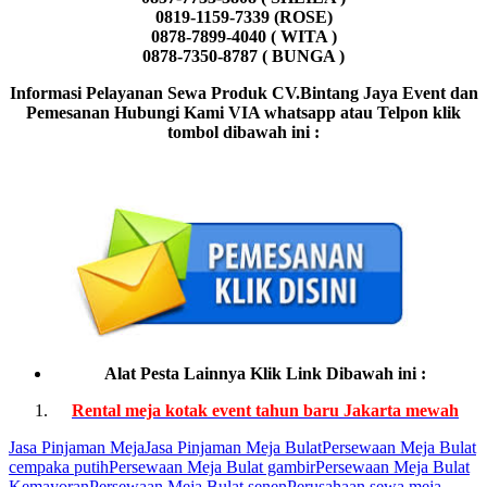
0819-1159-7339 (ROSE)
0878-7899-4040 ( WITA )
0878-7350-8787 ( BUNGA )
Informasi Pelayanan Sewa Produk CV.Bintang Jaya Event dan
Pemesanan Hubungi Kami VIA whatsapp atau Telpon klik
tombol dibawah ini :
Alat Pesta Lainnya Klik Link Dibawah ini :
Rental meja kotak event tahun baru Jakarta mewah
Jasa Pinjaman Meja
Jasa Pinjaman Meja Bulat
Persewaan Meja Bulat
cempaka putih
Persewaan Meja Bulat gambir
Persewaan Meja Bulat
Kemayoran
Persewaan Meja Bulat senen
Perusahaan sewa meja