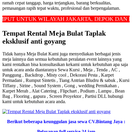
ramah cepat tanggap, harga terjangkau, barang berkualitas,
pemasangan rapih tepat waktu, profesional dan berpengalaman.
UNTUK WILAYAH JAKARTA, DEPOK DAN BEKASI
Tempat Rental Meja Bulat Taplak
eksklusif anti goyang
Tidak hanya Meja Bulat Kami juga menyediakan berbagai jenis
meja lainnya dan semua kebutuhan peralatan event lainnya yang
kami rentalkan bisa konsultasikan kekami untuk kebutuhan apa saja
untuk acara anda diantaranya Sewa Kursi , Meja , Tenda , AC ,
Panggung , Backdrop , Misty cool , Dekorasi Pesta , Karpet
Permadani , Rumput Sintetis , Tiang Antrian Bludru & sabuk , Kursi
Tiffany , Sirine , Sound System , Gong , wedding Pernikahan ,
Karpet Merah , Alat Catering , Flipchart , Podium , Lampu , Bean
Bag , Flooring , gapura , Screen Proyektor , Partisi DLL hubungi
kami untuk kebutuhan acara anda.
Berikut beberapa keunggulan jasa sewa CV.Bintang Jaya :
Pelayanan full service 24 jam