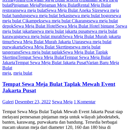
bulat
Pinjaman Meja
Pinjaman Meja Bulat
Rental Meja Bulat
restoran
sewa meja bulat
Sewa Meja Bulat Aneka Size
sewa meja
bulat bandung
sewa meja bulat bekasi
sewa meja bulat bogor
sewa
meja bulat Cikampek
sewa meja bulat Cikarang
sewa meja bulat
depok
Sewa Meja Bulat Hotel
Sewa Meja Bulat Hotel bintang 5
sewa
meja bulat jakarta
sewa meja bulat jakarta pusat
sewa meja bulat
karawang
sewa meja bulat murah
Sewa Meja Bulat Murah jakarta
timur
Sewa Meja Bulat Murah Jakarta Utara
sewa meja bulat
purwakarta
Sewa Meja Bulat Skerting
sewa meja bulat
tangerang
Sewa meja bulat taplak
Sewa Meja Bulat Taplak
Skerting
Tempat Sewa Meja Bulat
Tempat Sewa Meja Bulat
Jakarta
Tempat Sewa Meja Bulat Jakarta Pusat
Varian Baru Meja
Bulat
meja
,
meja bulat
Tempat Sewa Meja Bulat Taplak Mewah Event
Jakarta Pusat
Galeri
Desember 23, 2022
Sewa Meja
1 Komentar
Tempat Sewa Meja Bulat Taplak Mewah Event Jakarta Pusat siap
melayani pemesanan pinjaman meja untuk wilayah jabodetabek,
banten, karawang, purwakarta dan bandung. Tersedia berbagai
macam ukuran meja dari diameter 120, 160 dan 180 bisa di