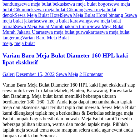
bandung
sewa meja bulat bekasi
sewa meja bulat bogor
sewa meja
bulat Cikampek
sewa meja bulat Cikarang
sewa meja bulat
depok
Sewa Meja Bulat Hotel
Sewa Meja Bulat Hotel bintang 5
sewa
meja bulat jakarta
sewa meja bulat karawang
sewa meja bulat
murah
Sewa Meja Bulat Murah jakarta timur
Sewa Meja Bulat
Murah Jakarta Utara
sewa meja bulat purwakarta
sewa meja bulat
tangerang
Varian Baru Meja Bulat
meja
,
meja bulat
Varian Baru Meja Bulat Diameter 160 HPL kaki
lipat eksklusif
Galeri
Desember 15, 2022
Sewa Meja
2 Komentar
Varian Baru Meja Bulat Diameter 160 HPL kaki lipat eksklusif siap
sewa untuk event di Jabodetabek, Banten, Karawang, Purwakarta
dan Bandung. Meja bulat kami memiliki beberapa ukuran
berdiameter 180, 160, 120. Anda juga dapat menambahkan taplak
meja dan aksesoris agar terlihat rapih dan mewah. Sewa Meja Bulat
kami dilengkapi taplak meja berkualitas & Berkelas sehingga meja
Bulat tampak bagus bersih dan mewah. Meja Bulat kami Tersedia
beberapa pilihan ukuran, warna dan model taplak meja. Pilihlah
taplak meja sesuai tema acara maupun selera anda agar event anda
tampak cantik dan Seirama.