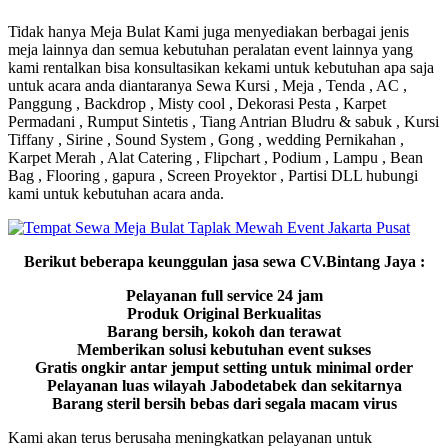
Tidak hanya Meja Bulat Kami juga menyediakan berbagai jenis
meja lainnya dan semua kebutuhan peralatan event lainnya yang
kami rentalkan bisa konsultasikan kekami untuk kebutuhan apa saja
untuk acara anda diantaranya Sewa Kursi , Meja , Tenda , AC ,
Panggung , Backdrop , Misty cool , Dekorasi Pesta , Karpet
Permadani , Rumput Sintetis , Tiang Antrian Bludru & sabuk , Kursi
Tiffany , Sirine , Sound System , Gong , wedding Pernikahan ,
Karpet Merah , Alat Catering , Flipchart , Podium , Lampu , Bean
Bag , Flooring , gapura , Screen Proyektor , Partisi DLL hubungi
kami untuk kebutuhan acara anda.
Berikut beberapa keunggulan jasa sewa CV.Bintang Jaya :
Pelayanan full service 24 jam
Produk Original Berkualitas
Barang bersih, kokoh dan terawat
Memberikan solusi kebutuhan event sukses
Gratis ongkir antar jemput setting untuk minimal order
Pelayanan luas wilayah Jabodetabek dan sekitarnya
Barang steril bersih bebas dari segala macam virus
Kami akan terus berusaha meningkatkan pelayanan untuk