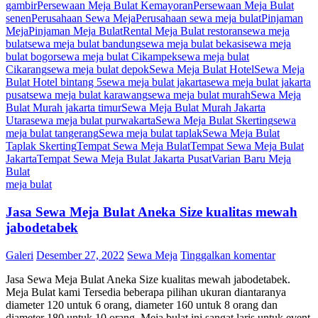
gambir
Persewaan Meja Bulat Kemayoran
Persewaan Meja Bulat
senen
Perusahaan Sewa Meja
Perusahaan sewa meja bulat
Pinjaman
Meja
Pinjaman Meja Bulat
Rental Meja Bulat restoran
sewa meja
bulat
sewa meja bulat bandung
sewa meja bulat bekasi
sewa meja
bulat bogor
sewa meja bulat Cikampek
sewa meja bulat
Cikarang
sewa meja bulat depok
Sewa Meja Bulat Hotel
Sewa Meja
Bulat Hotel bintang 5
sewa meja bulat jakarta
sewa meja bulat jakarta
pusat
sewa meja bulat karawang
sewa meja bulat murah
Sewa Meja
Bulat Murah jakarta timur
Sewa Meja Bulat Murah Jakarta
Utara
sewa meja bulat purwakarta
Sewa Meja Bulat Skerting
sewa
meja bulat tangerang
Sewa meja bulat taplak
Sewa Meja Bulat
Taplak Skerting
Tempat Sewa Meja Bulat
Tempat Sewa Meja Bulat
Jakarta
Tempat Sewa Meja Bulat Jakarta Pusat
Varian Baru Meja
Bulat
meja bulat
Jasa Sewa Meja Bulat Aneka Size kualitas mewah
jabodetabek
Galeri
Desember 27, 2022
Sewa Meja
Tinggalkan komentar
Jasa Sewa Meja Bulat Aneka Size kualitas mewah jabodetabek.
Meja Bulat kami Tersedia beberapa pilihan ukuran diantaranya
diameter 120 untuk 6 orang, diameter 160 untuk 8 orang dan
diameter 180 untuk 10 orang. Meja bulat ini sangat laris untuk event