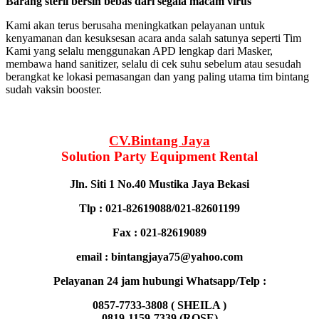
Barang steril bersih bebas dari segala macam virus
Kami akan terus berusaha meningkatkan pelayanan untuk
kenyamanan dan kesuksesan acara anda salah satunya seperti Tim
Kami yang selalu menggunakan APD lengkap dari Masker,
membawa hand sanitizer, selalu di cek suhu sebelum atau sesudah
berangkat ke lokasi pemasangan dan yang paling utama tim bintang
sudah vaksin booster.
CV.Bintang Jaya
Solution Party Equipment
Rental
Jln. Siti 1 No.40 Mustika Jaya Bekasi
Tlp : 021-82619088/021-82601199
Fax : 021-82619089
email : bintangjaya75@yahoo.com
Pelayanan 24 jam hubungi Whatsapp/Telp :
0857-7733-3808 ( SHEILA )
0819-1159-7339 (ROSE)