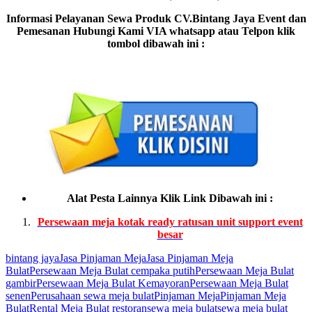
Informasi Pelayanan Sewa Produk CV.Bintang Jaya Event dan
Pemesanan Hubungi Kami VIA whatsapp atau Telpon klik
tombol dibawah ini :
Alat Pesta Lainnya Klik Link Dibawah ini :
Persewaan meja kotak ready ratusan unit support event
besar
bintang jaya
Jasa Pinjaman Meja
Jasa Pinjaman Meja
Bulat
Persewaan Meja Bulat cempaka putih
Persewaan Meja Bulat
gambir
Persewaan Meja Bulat Kemayoran
Persewaan Meja Bulat
senen
Perusahaan sewa meja bulat
Pinjaman Meja
Pinjaman Meja
Bulat
Rental Meja Bulat restoran
sewa meja bulat
sewa meja bulat