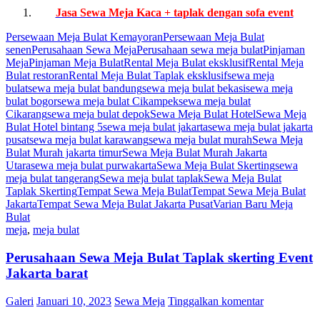
Jasa Sewa Meja Kaca + taplak dengan sofa event
Persewaan Meja Bulat Kemayoran
Persewaan Meja Bulat
senen
Perusahaan Sewa Meja
Perusahaan sewa meja bulat
Pinjaman
Meja
Pinjaman Meja Bulat
Rental Meja Bulat eksklusif
Rental Meja
Bulat restoran
Rental Meja Bulat Taplak eksklusif
sewa meja
bulat
sewa meja bulat bandung
sewa meja bulat bekasi
sewa meja
bulat bogor
sewa meja bulat Cikampek
sewa meja bulat
Cikarang
sewa meja bulat depok
Sewa Meja Bulat Hotel
Sewa Meja
Bulat Hotel bintang 5
sewa meja bulat jakarta
sewa meja bulat jakarta
pusat
sewa meja bulat karawang
sewa meja bulat murah
Sewa Meja
Bulat Murah jakarta timur
Sewa Meja Bulat Murah Jakarta
Utara
sewa meja bulat purwakarta
Sewa Meja Bulat Skerting
sewa
meja bulat tangerang
Sewa meja bulat taplak
Sewa Meja Bulat
Taplak Skerting
Tempat Sewa Meja Bulat
Tempat Sewa Meja Bulat
Jakarta
Tempat Sewa Meja Bulat Jakarta Pusat
Varian Baru Meja
Bulat
meja
,
meja bulat
Perusahaan Sewa Meja Bulat Taplak skerting Event
Jakarta barat
Galeri
Januari 10, 2023
Sewa Meja
Tinggalkan komentar