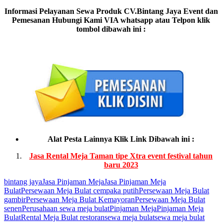
Informasi Pelayanan Sewa Produk CV.Bintang Jaya Event dan
Pemesanan Hubungi Kami VIA whatsapp atau Telpon klik
tombol dibawah ini :
Alat Pesta Lainnya Klik Link Dibawah ini :
Jasa Rental Meja Taman tipe Xtra event festival tahun
baru 2023
bintang jaya
Jasa Pinjaman Meja
Jasa Pinjaman Meja
Bulat
Persewaan Meja Bulat cempaka putih
Persewaan Meja Bulat
gambir
Persewaan Meja Bulat Kemayoran
Persewaan Meja Bulat
senen
Perusahaan sewa meja bulat
Pinjaman Meja
Pinjaman Meja
Bulat
Rental Meja Bulat restoran
sewa meja bulat
sewa meja bulat