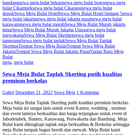
bandung
sewa meja bulat bekasi
sewa meja bulat bogor
sewa meja
bulat Cikampek
sewa meja bulat Cikarang
sewa meja bulat
depok
Sewa Meja Bulat Hotel
Sewa Meja Bulat Hotel bintang 5
sewa
meja bulat jakarta
sewa meja bulat jakarta pusat
sewa meja bulat
karawang
sewa meja bulat murah
Sewa Meja Bulat Murah jakarta
timur
Sewa Meja Bulat Murah Jakarta Utara
sewa meja bulat
purwakarta
Sewa Meja Bulat Skerting
sewa meja bulat
tangerang
Sewa meja bulat taplak
Sewa Meja Bulat Taplak
Skerting
Tempat Sewa Meja Bulat
Tempat Sewa Meja Bulat
Jakarta
Tempat Sewa Meja Bulat Jakarta Pusat
Varian Baru Meja
Bulat
meja
,
meja bulat
Sewa Meja Bulat Taplak Skerting putih kualitas
premium berkelas
Galeri
Desember 21, 2022
Sewa Meja
1 Komentar
Sewa Meja Bulat Taplak Skerting putih kualitas premium berkelas.
Meja bulat ini sangat laris untuk event Kantor, wedding , seminar
dan event lainnya berkualitas dan harga terjangkau untuk event di
Jabodetabek, Banten, Karawang, Purwakarta dan Bandung. Meja
Bulat kami dilengkapi taplak meja berkualitas & Berkelas sehingga
meja Bulat tampak bagus bersih dan mewah. Meja Bulat kami