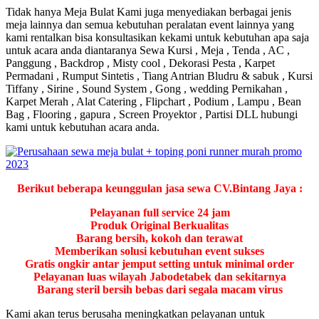
Tidak hanya Meja Bulat Kami juga menyediakan berbagai jenis
meja lainnya dan semua kebutuhan peralatan event lainnya yang
kami rentalkan bisa konsultasikan kekami untuk kebutuhan apa saja
untuk acara anda diantaranya Sewa Kursi , Meja , Tenda , AC ,
Panggung , Backdrop , Misty cool , Dekorasi Pesta , Karpet
Permadani , Rumput Sintetis , Tiang Antrian Bludru & sabuk , Kursi
Tiffany , Sirine , Sound System , Gong , wedding Pernikahan ,
Karpet Merah , Alat Catering , Flipchart , Podium , Lampu , Bean
Bag , Flooring , gapura , Screen Proyektor , Partisi DLL hubungi
kami untuk kebutuhan acara anda.
Berikut beberapa keunggulan jasa sewa CV.Bintang Jaya :
Pelayanan full service 24 jam
Produk Original Berkualitas
Barang bersih, kokoh dan terawat
Memberikan solusi kebutuhan event sukses
Gratis ongkir antar jemput setting untuk minimal order
Pelayanan luas wilayah Jabodetabek dan sekitarnya
Barang steril bersih bebas dari segala macam virus
Kami akan terus berusaha meningkatkan pelayanan untuk