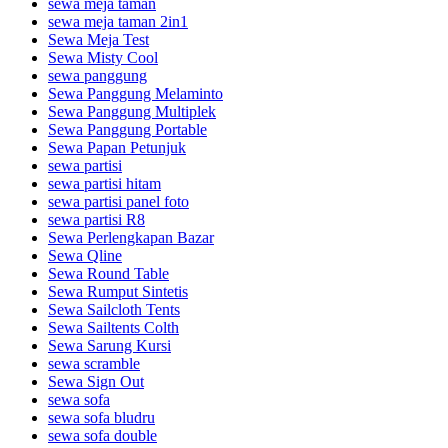
sewa meja taman
sewa meja taman 2in1
Sewa Meja Test
Sewa Misty Cool
sewa panggung
Sewa Panggung Melaminto
Sewa Panggung Multiplek
Sewa Panggung Portable
Sewa Papan Petunjuk
sewa partisi
sewa partisi hitam
sewa partisi panel foto
sewa partisi R8
Sewa Perlengkapan Bazar
Sewa Qline
Sewa Round Table
Sewa Rumput Sintetis
Sewa Sailcloth Tents
Sewa Sailtents Colth
Sewa Sarung Kursi
sewa scramble
Sewa Sign Out
sewa sofa
sewa sofa bludru
sewa sofa double