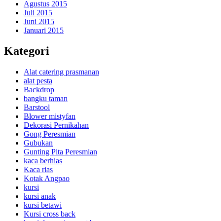
Agustus 2015
Juli 2015
Juni 2015
Januari 2015
Kategori
Alat catering prasmanan
alat pesta
Backdrop
bangku taman
Barstool
Blower mistyfan
Dekorasi Pernikahan
Gong Peresmian
Gubukan
Gunting Pita Peresmian
kaca berhias
Kaca rias
Kotak Angpao
kursi
kursi anak
kursi betawi
Kursi cross back