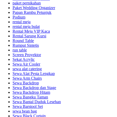
paket pernikahan
Paket Wedding Organizer
Papan Rambu Petunjuk
Podium
rental meja
rental meja bulat
Rental Meja VIP Kaca
Rental Sarung Kursi
Round Table
Rumput Sintetis
run table
Screen Proyektor
Sekat Acrylic
Sewa Air Cooler
sewa alat catering
Sewa Alat Pesta Lengkap
Sewa Arm Chairs
Sewa Backdrop
Sewa Backdrop dan Stage
Sewa Backdrop Hitam
Sewa Bangku Taman
Sewa Bantal Duduk Lesehan
Sewa Barstool Set
sewa bean bag
Sewa Black Curtain