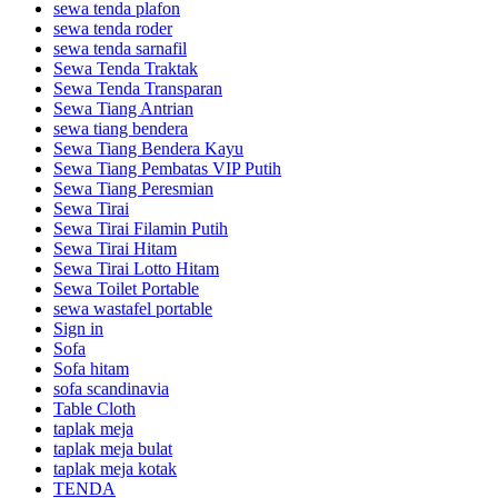
sewa tenda plafon
sewa tenda roder
sewa tenda sarnafil
Sewa Tenda Traktak
Sewa Tenda Transparan
Sewa Tiang Antrian
sewa tiang bendera
Sewa Tiang Bendera Kayu
Sewa Tiang Pembatas VIP Putih
Sewa Tiang Peresmian
Sewa Tirai
Sewa Tirai Filamin Putih
Sewa Tirai Hitam
Sewa Tirai Lotto Hitam
Sewa Toilet Portable
sewa wastafel portable
Sign in
Sofa
Sofa hitam
sofa scandinavia
Table Cloth
taplak meja
taplak meja bulat
taplak meja kotak
TENDA