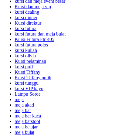
kursi dan meja event besar
Kursi dan meja vip
kursi dealing
kursi dinner
Kursi direktur
kursi futura
kursi futura dan meja bulat
Kursi Futura Ftr-405
kursi futura polos
kursi kuliah
kursi olivia
Kursi pelaminan
kursi puff
Kursi Tiffany
Kursi Tiffany putih
kursi tunggu
kursi VIP kayu
Lampu Sorot
meja
meja akad
meja bar
meja bar kaca
meja barstool
meja belajar
meja bulat