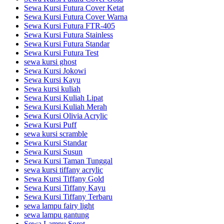
Sewa Kursi Futura Cover Ketat
Sewa Kursi Futura Cover Warna
Sewa Kursi Futura FTR-405
Sewa Kursi Futura Stainless
Sewa Kursi Futura Standar
Sewa Kursi Futura Test
sewa kursi ghost
Sewa Kursi Jokowi
Sewa Kursi Kayu
Sewa kursi kuliah
Sewa Kursi Kuliah Lipat
Sewa Kursi Kuliah Merah
Sewa Kursi Olivia Acrylic
Sewa Kursi Puff
sewa kursi scramble
Sewa Kursi Standar
Sewa Kursi Susun
Sewa Kursi Taman Tunggal
sewa kursi tiffany acrylic
Sewa Kursi Tiffany Gold
Sewa Kursi Tiffany Kayu
Sewa Kursi Tiffany Terbaru
sewa lampu fairy light
sewa lampu gantung
Sewa Lampu Sorot