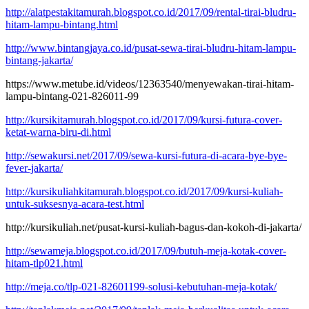
http://alatpestakitamurah.blogspot.co.id/2017/09/rental-tirai-bludru-
hitam-lampu-bintang.html
http://www.bintangjaya.co.id/pusat-sewa-tirai-bludru-hitam-lampu-
bintang-jakarta/
https://www.metube.id/videos/12363540/menyewakan-tirai-hitam-
lampu-bintang-021-826011-99
http://kursikitamurah.blogspot.co.id/2017/09/kursi-futura-cover-
ketat-warna-biru-di.html
http://sewakursi.net/2017/09/sewa-kursi-futura-di-acara-bye-bye-
fever-jakarta/
http://kursikuliahkitamurah.blogspot.co.id/2017/09/kursi-kuliah-
untuk-suksesnya-acara-test.html
http://kursikuliah.net/pusat-kursi-kuliah-bagus-dan-kokoh-di-jakarta/
http://sewameja.blogspot.co.id/2017/09/butuh-meja-kotak-cover-
hitam-tlp021.html
http://meja.co/tlp-021-82601199-solusi-kebutuhan-meja-kotak/