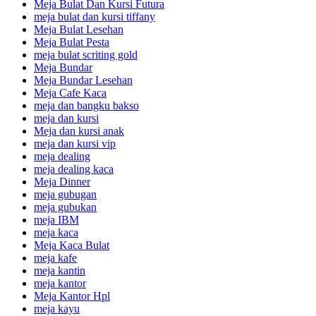
Meja Bulat Dan Kursi Futura
meja bulat dan kursi tiffany
Meja Bulat Lesehan
Meja Bulat Pesta
meja bulat scriting gold
Meja Bundar
Meja Bundar Lesehan
Meja Cafe Kaca
meja dan bangku bakso
meja dan kursi
Meja dan kursi anak
meja dan kursi vip
meja dealing
meja dealing kaca
Meja Dinner
meja gubugan
meja gubukan
meja IBM
meja kaca
Meja Kaca Bulat
meja kafe
meja kantin
meja kantor
Meja Kantor Hpl
meja kayu