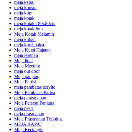
meja kelas
meja konsul
meja kopi
meja kotak
meja kotak 180x80cm
meja kotak ibm
Meja Kotak Melamin
meja kuliah
meja kursi bakso
Meja Kursi Hajatan
meja lesehan
Meja lipat
Meja Meeting
meja out door
Meja panjang
Meja Partisi
meja pembatas acrylic
Meja Pembatas Partisi
meja perasmanan
Meja Persegi Panjang
meja pesta
meja prasmanan
Meja Prasmanan Topping
MEJA RAPAT
Meja Rectangle