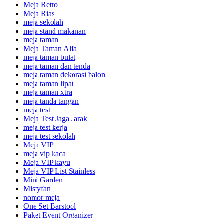
Meja Retro
Meja Rias
meja sekolah
meja stand makanan
meja taman
Meja Taman Alfa
meja taman bulat
meja taman dan tenda
meja taman dekorasi balon
meja taman lipat
meja taman xtra
meja tanda tangan
meja test
Meja Test Jaga Jarak
meja test kerja
meja test sekolah
Meja VIP
meja vip kaca
Meja VIP kayu
Meja VIP List Stainless
Mini Garden
Mistyfan
nomor meja
One Set Barstool
Paket Event Organizer