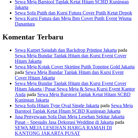
Sewa Meja Barstool Taplak Ketat Hitam SCBD Kuningan
Jakarta
Sewa Sofa Putih dan Kursi Futura Cover Putih Ketat Depok
Sewa Kursi Futura dan Meja Ibm Cover Putih Event Wisma
Danantara
Komentar Terbaru
Sewa Karpet Sajadah dan Backdrop Printing Jakarta
pada
Sewa Meja Bundar Taplak Hitam dan Kursi Event Cover
Hitam Jakarta
Sewa Meja Kotak Cover Skirting Putih Topping Gold Jakarta
pada
Sewa Meja Bundar Taplak Hitam dan Kursi Event
Cover Hitam Jakarta
Sewa Meja Bundar Taplak Hitam dan Kursi Event Cover
Hitam Jakarta | Pusat Sewa Meja & Sewa Kursi Event Kantor
Anda
pada
Sewa Meja Barstool Taplak Ketat Hitam SCBD
Kuningan Jakarta
Sewa Sofa Hitam Type Oval Single Jakarta
pada
Sewa Meja
Barstool Taplak Ketat Hitam SCBD Kuningan Jakarta
Jasa Penyewaan Sofa Dan Meja Lesehan Sekitar Jakarta
Pusat – Spesialis Jasa Dekorasi Wedding di Jakarta
pada
SEWA MEJA LESEHAN HARGA RAMAH DI
KANTONG JAKARTA PUSAT