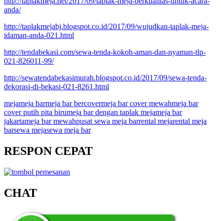
http://taplakmeja.net/2017/09/taplak-meja-berkualitas-untuk-acara-
anda/
http://taplakmejabj.blogspot.co.id/2017/09/wujudkan-taplak-meja-
idaman-anda-021.html
http://tendabekasi.com/sewa-tenda-kokoh-aman-dan-nyaman-tlp-
021-826011-99/
http://sewatendabekasimurah.blogspot.co.id/2017/09/sewa-tenda-
dekorasi-di-bekasi-021-8261.html
meja
meja bar
meja bar bercover
meja bar cover mewah
meja bar
cover putih pita biru
meja bar dengan taplak meja
meja bar
jakarta
meja bar mewah
pusat sewa meja bar
rental meja
rental meja
bar
sewa meja
sewa meja bar
RESPON CEPAT
CHAT