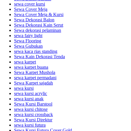
sewa cover kursi
Sewa Cover Meja
Sewa Cover Meja & Kursi
Sewa Dekorasi Balon
Sewa Dekorasi Kain Serut
Sewa dekorasi pelaminan
sewa fairy light
Sewa Flooring
Sewa Gubukan
sewa kaca rias standing
Sewa Kain Dekorasi Tenda
sewa karpet
sewa karpet buana
Sewa Karpet Mushola
sewa karpet permadani
Sewa Karpet sajadah
sewa kursi
sewa kursi acrylic
sewa kursi anak
Sewa Kursi Barstool
sewa kursi chitose
sewa kursi crossback
Sewa Kursi Direktur
sewa kursi futura
Sewa Kursi Futura Cover Gold