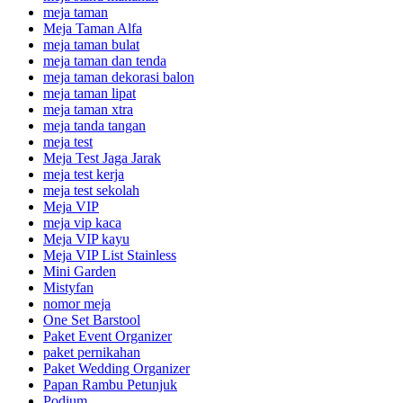
meja taman
Meja Taman Alfa
meja taman bulat
meja taman dan tenda
meja taman dekorasi balon
meja taman lipat
meja taman xtra
meja tanda tangan
meja test
Meja Test Jaga Jarak
meja test kerja
meja test sekolah
Meja VIP
meja vip kaca
Meja VIP kayu
Meja VIP List Stainless
Mini Garden
Mistyfan
nomor meja
One Set Barstool
Paket Event Organizer
paket pernikahan
Paket Wedding Organizer
Papan Rambu Petunjuk
Podium