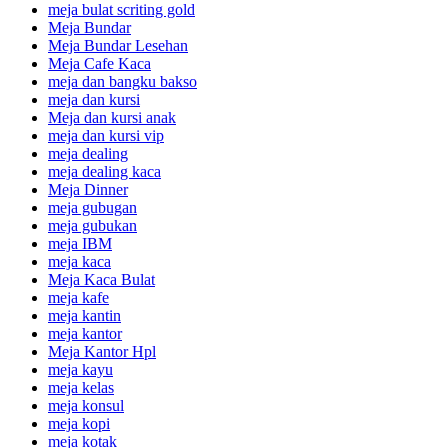
meja bulat scriting gold
Meja Bundar
Meja Bundar Lesehan
Meja Cafe Kaca
meja dan bangku bakso
meja dan kursi
Meja dan kursi anak
meja dan kursi vip
meja dealing
meja dealing kaca
Meja Dinner
meja gubugan
meja gubukan
meja IBM
meja kaca
Meja Kaca Bulat
meja kafe
meja kantin
meja kantor
Meja Kantor Hpl
meja kayu
meja kelas
meja konsul
meja kopi
meja kotak