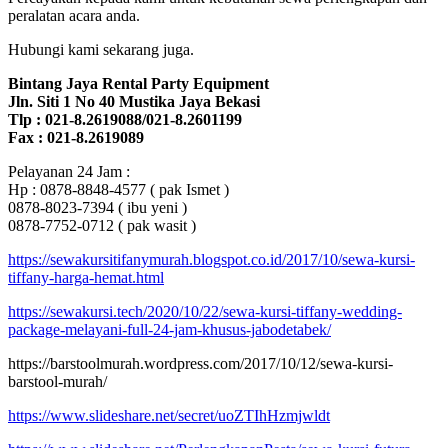
peralatan acara anda.
Hubungi kami sekarang juga.
Bintang Jaya Rental Party Equipment
Jln. Siti 1 No 40 Mustika Jaya Bekasi
Tlp : 021-8.2619088/021-8.2601199
Fax : 021-8.2619089
Pelayanan 24 Jam :
Hp : 0878-8848-4577 ( pak Ismet )
0878-8023-7394 ( ibu yeni )
0878-7752-0712 ( pak wasit )
https://sewakursitifanymurah.blogspot.co.id/2017/10/sewa-kursi-
tiffany-harga-hemat.html
https://sewakursi.tech/2020/10/22/sewa-kursi-tiffany-wedding-
package-melayani-full-24-jam-khusus-jabodetabek/
https://barstoolmurah.wordpress.com/2017/10/12/sewa-kursi-
barstool-murah/
https://www.slideshare.net/secret/uoZTIhHzmjwldt