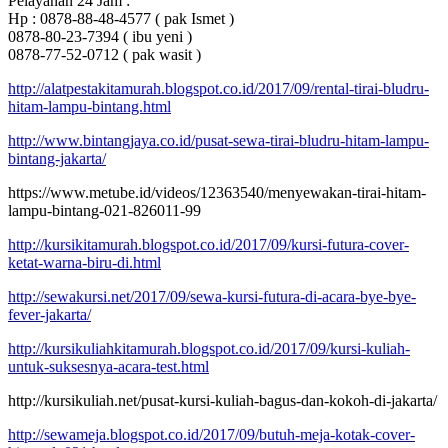
Pelayanan 24 Jam :
Hp : 0878-88-48-4577 ( pak Ismet )
0878-80-23-7394 ( ibu yeni )
0878-77-52-0712 ( pak wasit )
http://alatpestakitamurah.blogspot.co.id/2017/09/rental-tirai-bludru-
hitam-lampu-bintang.html
http://www.bintangjaya.co.id/pusat-sewa-tirai-bludru-hitam-lampu-
bintang-jakarta/
https://www.metube.id/videos/12363540/menyewakan-tirai-hitam-
lampu-bintang-021-826011-99
http://kursikitamurah.blogspot.co.id/2017/09/kursi-futura-cover-
ketat-warna-biru-di.html
http://sewakursi.net/2017/09/sewa-kursi-futura-di-acara-bye-bye-
fever-jakarta/
http://kursikuliahkitamurah.blogspot.co.id/2017/09/kursi-kuliah-
untuk-suksesnya-acara-test.html
http://kursikuliah.net/pusat-kursi-kuliah-bagus-dan-kokoh-di-jakarta/
http://sewameja.blogspot.co.id/2017/09/butuh-meja-kotak-cover-