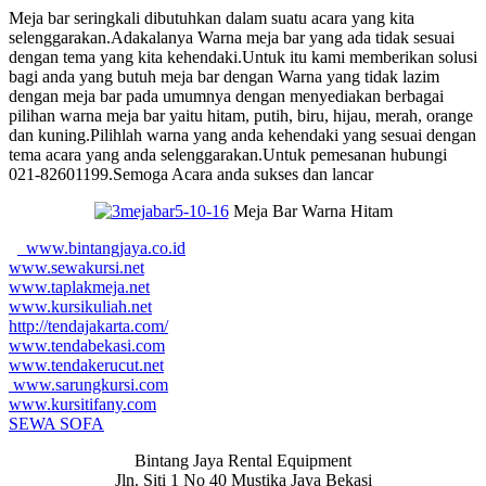
Meja bar seringkali dibutuhkan dalam suatu acara yang kita
selenggarakan.Adakalanya Warna meja bar yang ada tidak sesuai
dengan tema yang kita kehendaki.Untuk itu kami memberikan solusi
bagi anda yang butuh meja bar dengan Warna yang tidak lazim
dengan meja bar pada umumnya dengan menyediakan berbagai
pilihan warna meja bar yaitu hitam, putih, biru, hijau, merah, orange
dan kuning.Pilihlah warna yang anda kehendaki yang sesuai dengan
tema acara yang anda selenggarakan.Untuk pemesanan hubungi
021-82601199.Semoga Acara anda sukses dan lancar
Meja Bar Warna Hitam
www.bintangjaya.co.id
www.sewakursi.net
www.taplakmeja.net
www.kursikuliah.net
http://tendajakarta.com/
www.tendabekasi.com
www.tendakerucut.net
www.sarungkursi.com
www.kursitifany.com
SEWA SOFA
Bintang Jaya Rental Equipment
Jln. Siti 1 No 40 Mustika Jaya Bekasi