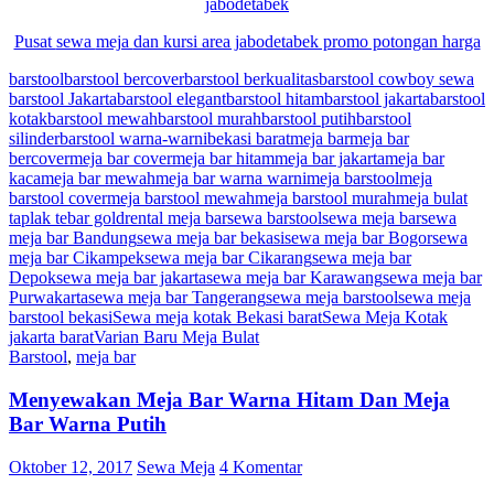
jabodetabek
Pusat
sewa
meja
dan kursi area jabodetabek promo potongan harga
barstool
barstool bercover
barstool berkualitas
barstool cowboy sewa
barstool Jakarta
barstool elegant
barstool hitam
barstool jakarta
barstool
kotak
barstool mewah
barstool murah
barstool putih
barstool
silinder
barstool warna-warni
bekasi barat
meja bar
meja bar
bercover
meja bar cover
meja bar hitam
meja bar jakarta
meja bar
kaca
meja bar mewah
meja bar warna warni
meja barstool
meja
barstool cover
meja barstool mewah
meja barstool murah
meja bulat
taplak tebar gold
rental meja bar
sewa barstool
sewa meja bar
sewa
meja bar Bandung
sewa meja bar bekasi
sewa meja bar Bogor
sewa
meja bar Cikampek
sewa meja bar Cikarang
sewa meja bar
Depok
sewa meja bar jakarta
sewa meja bar Karawang
sewa meja bar
Purwakarta
sewa meja bar Tangerang
sewa meja barstool
sewa meja
barstool bekasi
Sewa meja kotak Bekasi barat
Sewa Meja Kotak
jakarta barat
Varian Baru Meja Bulat
Barstool
,
meja bar
Menyewakan Meja Bar Warna Hitam Dan Meja
Bar Warna Putih
Oktober 12, 2017
Sewa Meja
4 Komentar