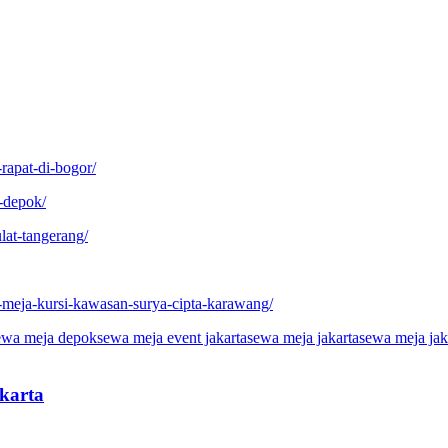
rapat-di-bogor/
-depok/
lat-tangerang/
-meja-kursi-kawasan-surya-cipta-karawang/
ewa meja depok
sewa meja event jakarta
sewa meja jakarta
sewa meja jak
karta