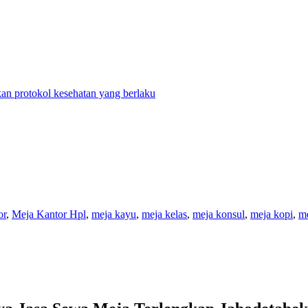
n protokol kesehatan yang berlaku
or
,
Meja Kantor Hpl
,
meja kayu
,
meja kelas
,
meja konsul
,
meja kopi
,
me