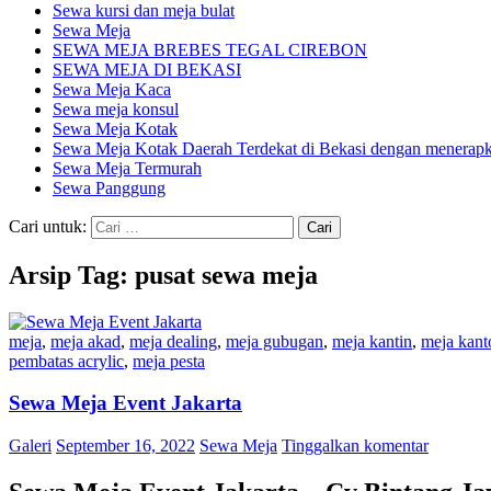
Sewa kursi dan meja bulat
Sewa Meja
SEWA MEJA BREBES TEGAL CIREBON
SEWA MEJA DI BEKASI
Sewa Meja Kaca
Sewa meja konsul
Sewa Meja Kotak
Sewa Meja Kotak Daerah Terdekat di Bekasi dengan menerapka
Sewa Meja Termurah
Sewa Panggung
Cari untuk:
Arsip Tag: pusat sewa meja
meja
,
meja akad
,
meja dealing
,
meja gubugan
,
meja kantin
,
meja kant
pembatas acrylic
,
meja pesta
Sewa Meja Event Jakarta
Galeri
September 16, 2022
Sewa Meja
Tinggalkan komentar