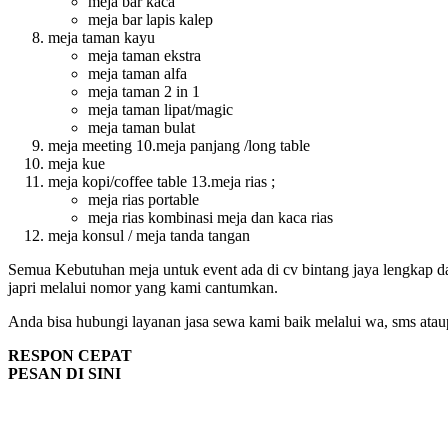
meja bar kaca
meja bar lapis kalep
meja taman kayu
meja taman ekstra
meja taman alfa
meja taman 2 in 1
meja taman lipat/magic
meja taman bulat
meja meeting 10.meja panjang /long table
meja kue
meja kopi/coffee table 13.meja rias ;
meja rias portable
meja rias kombinasi meja dan kaca rias
meja konsul / meja tanda tangan
Semua Kebutuhan meja untuk event ada di cv bintang jaya lengkap da
japri melalui nomor yang kami cantumkan.
Anda bisa hubungi layanan jasa sewa kami baik melalui wa, sms atau
RESPON CEPAT
PESAN DI SINI