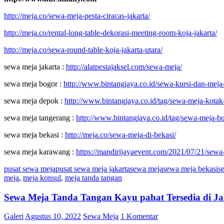
http://meja.co/sewa-meja-pesta-ciracas-jakarta/
http://meja.co/rental-long-table-dekorasi-meeting-room-koja-jakarta/
http://meja.co/sewa-round-table-koja-jakarta-utara/
sewa meja jakarta :
http://alatpestajaksel.com/sewa-meja/
sewa meja bogor :
http://www.bintangjaya.co.id/sewa-kursi-dan-meja-
sewa meja depok :
http://www.bintangjaya.co.id/tag/sewa-meja-kotak
sewa meja tangerang :
http://www.bintangjaya.co.id/tag/sewa-meja-bu
sewa meja bekasi :
http://meja.co/sewa-meja-di-bekasi/
sewa meja karawang :
https://mandirijayaevent.com/2021/07/21/sewa
pusat sewa meja
pusat sewa meja jakarta
sewa meja
sewa meja bekasi
s
meja
,
meja konsul
,
meja tanda tangan
Sewa Meja Tanda Tangan Kayu pahat Tersedia di Ja
Galeri
Agustus 10, 2022
Sewa Meja
1 Komentar