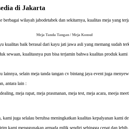
dia di Jakarta
berbagai wilayah jabodetabek dan sekitarnya, kualitas meja yang terja
Meja Tanda Tangan / Meja Konsul
u kualitas baik berasal dari kayu jati jawa asli yang memang sudah terk
uk sewaan, kualitasnya pun bisa terjamin bahwa kualitas produk kami sa
ayu lainnya, selain meja tanda tangan cv bintang jaya event juga menye
 antara lain :
dealing, meja rapat, meja prasmanan, meja test, meja acara, meeja meet
a, kami juga selalau beruhsa meningkatkan kualitas kepalyanan kami
kirim kami menggunakan armada milik sendiri sehingga cepat dan lebih