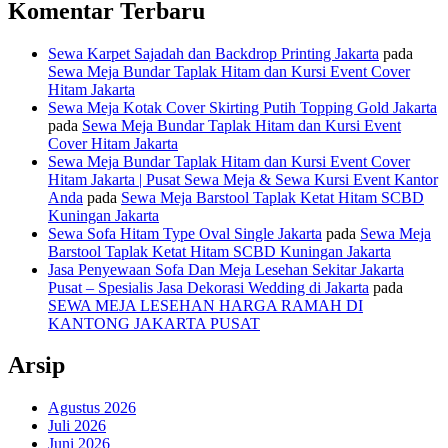
Komentar Terbaru
Sewa Karpet Sajadah dan Backdrop Printing Jakarta
pada
Sewa Meja Bundar Taplak Hitam dan Kursi Event Cover
Hitam Jakarta
Sewa Meja Kotak Cover Skirting Putih Topping Gold Jakarta
pada
Sewa Meja Bundar Taplak Hitam dan Kursi Event
Cover Hitam Jakarta
Sewa Meja Bundar Taplak Hitam dan Kursi Event Cover
Hitam Jakarta | Pusat Sewa Meja & Sewa Kursi Event Kantor
Anda
pada
Sewa Meja Barstool Taplak Ketat Hitam SCBD
Kuningan Jakarta
Sewa Sofa Hitam Type Oval Single Jakarta
pada
Sewa Meja
Barstool Taplak Ketat Hitam SCBD Kuningan Jakarta
Jasa Penyewaan Sofa Dan Meja Lesehan Sekitar Jakarta
Pusat – Spesialis Jasa Dekorasi Wedding di Jakarta
pada
SEWA MEJA LESEHAN HARGA RAMAH DI
KANTONG JAKARTA PUSAT
Arsip
Agustus 2026
Juli 2026
Juni 2026