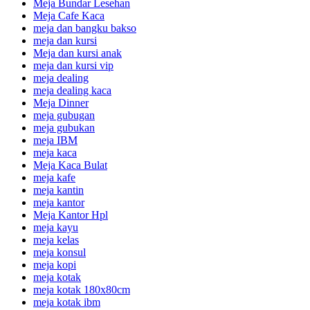
Meja Bundar Lesehan
Meja Cafe Kaca
meja dan bangku bakso
meja dan kursi
Meja dan kursi anak
meja dan kursi vip
meja dealing
meja dealing kaca
Meja Dinner
meja gubugan
meja gubukan
meja IBM
meja kaca
Meja Kaca Bulat
meja kafe
meja kantin
meja kantor
Meja Kantor Hpl
meja kayu
meja kelas
meja konsul
meja kopi
meja kotak
meja kotak 180x80cm
meja kotak ibm