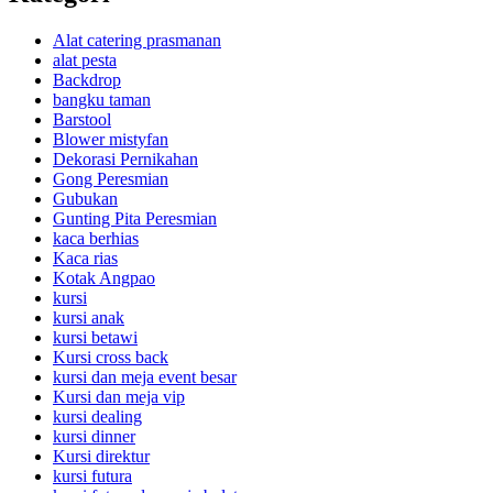
Alat catering prasmanan
alat pesta
Backdrop
bangku taman
Barstool
Blower mistyfan
Dekorasi Pernikahan
Gong Peresmian
Gubukan
Gunting Pita Peresmian
kaca berhias
Kaca rias
Kotak Angpao
kursi
kursi anak
kursi betawi
Kursi cross back
kursi dan meja event besar
Kursi dan meja vip
kursi dealing
kursi dinner
Kursi direktur
kursi futura