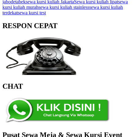
jabodetabek
sewa kursi kuliah Jakarta
Sewa kursi kuliah lipat
sewa
kursi kuliah murah
sewa kursi kuliah stainless
sewa kursi kuliah
terdekat
sewa kursi test
RESPON CEPAT
CHAT
Pusat Sewa Meja & Sewa Kursi Event