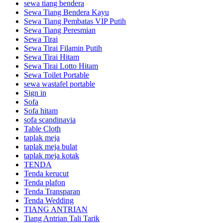
sewa tiang bendera
Sewa Tiang Bendera Kayu
Sewa Tiang Pembatas VIP Putih
Sewa Tiang Peresmian
Sewa Tirai
Sewa Tirai Filamin Putih
Sewa Tirai Hitam
Sewa Tirai Lotto Hitam
Sewa Toilet Portable
sewa wastafel portable
Sign in
Sofa
Sofa hitam
sofa scandinavia
Table Cloth
taplak meja
taplak meja bulat
taplak meja kotak
TENDA
Tenda kerucut
Tenda plafon
Tenda Transparan
Tenda Wedding
TIANG ANTRIAN
Tiang Antrian Tali Tarik