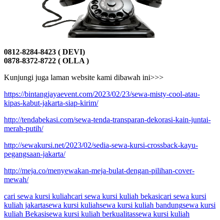
0812-8284-8423 ( DEVI)
0878-8372-8722 ( OLLA )
Kunjungi juga laman website kami dibawah ini>>>
https://bintangjayaevent.com/2023/02/23/sewa-misty-cool-atau-
kipas-kabut-jakarta-siap-kirim/
http://tendabekasi.com/sewa-tenda-transparan-dekorasi-kain-juntai-
merah-putih/
http://sewakursi.net/2023/02/sedia-sewa-kursi-crossback-kayu-
pegangsaan-jakarta/
http://meja.co/menyewakan-meja-bulat-dengan-pilihan-cover-
mewah/
cari sewa kursi kuliah
cari sewa kursi kuliah bekasi
cari sewa kursi
kuliah jakarta
sewa kursi kuliah
sewa kursi kuliah bandung
sewa kursi
kuliah Bekasi
sewa kursi kuliah berkualitas
sewa kursi kuliah