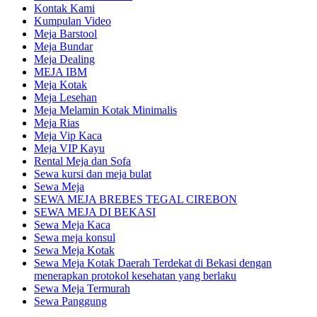
Kontak Kami
Kumpulan Video
Meja Barstool
Meja Bundar
Meja Dealing
MEJA IBM
Meja Kotak
Meja Lesehan
Meja Melamin Kotak Minimalis
Meja Rias
Meja Vip Kaca
Meja VIP Kayu
Rental Meja dan Sofa
Sewa kursi dan meja bulat
Sewa Meja
SEWA MEJA BREBES TEGAL CIREBON
SEWA MEJA DI BEKASI
Sewa Meja Kaca
Sewa meja konsul
Sewa Meja Kotak
Sewa Meja Kotak Daerah Terdekat di Bekasi dengan
menerapkan protokol kesehatan yang berlaku
Sewa Meja Termurah
Sewa Panggung