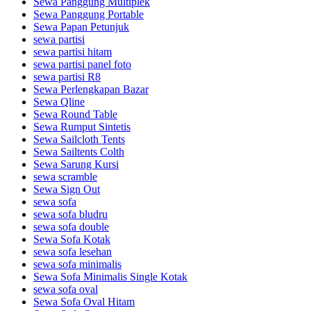
Sewa Panggung Multiplek
Sewa Panggung Portable
Sewa Papan Petunjuk
sewa partisi
sewa partisi hitam
sewa partisi panel foto
sewa partisi R8
Sewa Perlengkapan Bazar
Sewa Qline
Sewa Round Table
Sewa Rumput Sintetis
Sewa Sailcloth Tents
Sewa Sailtents Colth
Sewa Sarung Kursi
sewa scramble
Sewa Sign Out
sewa sofa
sewa sofa bludru
sewa sofa double
Sewa Sofa Kotak
sewa sofa lesehan
sewa sofa minimalis
Sewa Sofa Minimalis Single Kotak
sewa sofa oval
Sewa Sofa Oval Hitam