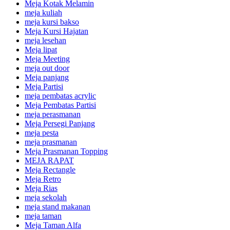
Meja Kotak Melamin
meja kuliah
meja kursi bakso
Meja Kursi Hajatan
meja lesehan
Meja lipat
Meja Meeting
meja out door
Meja panjang
Meja Partisi
meja pembatas acrylic
Meja Pembatas Partisi
meja perasmanan
Meja Persegi Panjang
meja pesta
meja prasmanan
Meja Prasmanan Topping
MEJA RAPAT
Meja Rectangle
Meja Retro
Meja Rias
meja sekolah
meja stand makanan
meja taman
Meja Taman Alfa