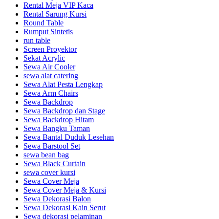
Rental Meja VIP Kaca
Rental Sarung Kursi
Round Table
Rumput Sintetis
run table
Screen Proyektor
Sekat Acrylic
Sewa Air Cooler
sewa alat catering
Sewa Alat Pesta Lengkap
Sewa Arm Chairs
Sewa Backdrop
Sewa Backdrop dan Stage
Sewa Backdrop Hitam
Sewa Bangku Taman
Sewa Bantal Duduk Lesehan
Sewa Barstool Set
sewa bean bag
Sewa Black Curtain
sewa cover kursi
Sewa Cover Meja
Sewa Cover Meja & Kursi
Sewa Dekorasi Balon
Sewa Dekorasi Kain Serut
Sewa dekorasi pelaminan