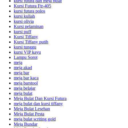
kursi futura dan meja bulat
Kursi Futura Ftr-405
kursi futura polos
kursi kuliah
kursi olivia
Kursi pelaminan
kursi puff
Kursi Tiffany
Kursi Tiffany putih
kursi tunggu
kursi VIP kayu
Lampu Sorot
meja
meja akad
meja bar
meja bar kaca
meja barstool
meja belajar
meja bulat
Meja Bulat Dan Kursi Futura
meja bulat dan kursi tiffany
Meja Bulat Lesehan
Meja Bulat Pesta
meja bulat scriting gold
Meja Bundar