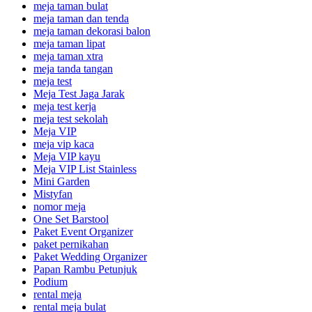
meja taman bulat
meja taman dan tenda
meja taman dekorasi balon
meja taman lipat
meja taman xtra
meja tanda tangan
meja test
Meja Test Jaga Jarak
meja test kerja
meja test sekolah
Meja VIP
meja vip kaca
Meja VIP kayu
Meja VIP List Stainless
Mini Garden
Mistyfan
nomor meja
One Set Barstool
Paket Event Organizer
paket pernikahan
Paket Wedding Organizer
Papan Rambu Petunjuk
Podium
rental meja
rental meja bulat