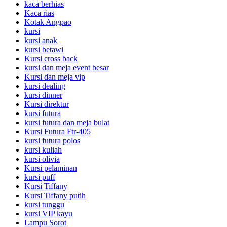
kaca berhias
Kaca rias
Kotak Angpao
kursi
kursi anak
kursi betawi
Kursi cross back
kursi dan meja event besar
Kursi dan meja vip
kursi dealing
kursi dinner
Kursi direktur
kursi futura
kursi futura dan meja bulat
Kursi Futura Ftr-405
kursi futura polos
kursi kuliah
kursi olivia
Kursi pelaminan
kursi puff
Kursi Tiffany
Kursi Tiffany putih
kursi tunggu
kursi VIP kayu
Lampu Sorot