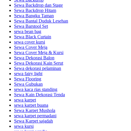
Sewa Backdrop dan Stage
Sewa Backdrop Hitam
Sewa Bangku Taman
Sewa Bantal Duduk Lesehan
Sewa Barstool Set
sewa bean bag
Sewa Black Curtain
sewa cover kursi
Sewa Cover Meja
Sewa Cover Meja & Kursi
Sewa Dekorasi Balon
Sewa Dekorasi Kain Serut
Sewa dekorasi pelaminan
sewa fairy light
Sewa Flooring
Sewa Gubukan
sewa kaca rias standing
Sewa Kain Dekorasi Tenda
sewa karpet
sewa karpet buana
Sewa Karpet Mushola
sewa karpet permadani
Sewa Karpet sajadah
sewa kursi