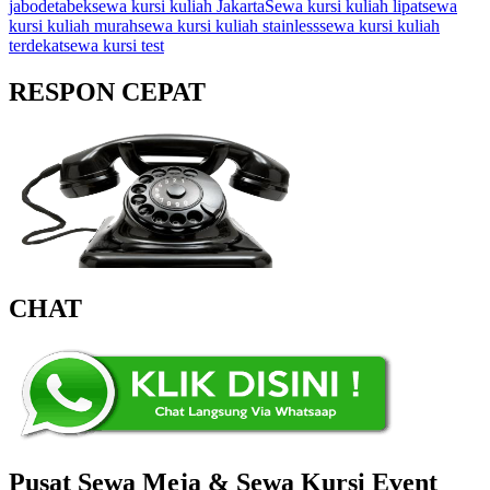
jabodetabek
sewa kursi kuliah Jakarta
Sewa kursi kuliah lipat
sewa
kursi kuliah murah
sewa kursi kuliah stainless
sewa kursi kuliah
terdekat
sewa kursi test
RESPON CEPAT
CHAT
Pusat Sewa Meja & Sewa Kursi Event