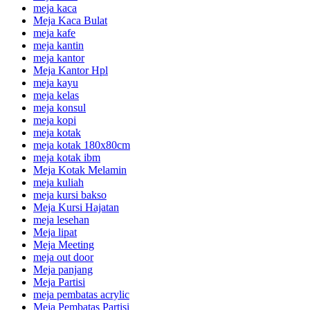
meja kaca
Meja Kaca Bulat
meja kafe
meja kantin
meja kantor
Meja Kantor Hpl
meja kayu
meja kelas
meja konsul
meja kopi
meja kotak
meja kotak 180x80cm
meja kotak ibm
Meja Kotak Melamin
meja kuliah
meja kursi bakso
Meja Kursi Hajatan
meja lesehan
Meja lipat
Meja Meeting
meja out door
Meja panjang
Meja Partisi
meja pembatas acrylic
Meja Pembatas Partisi