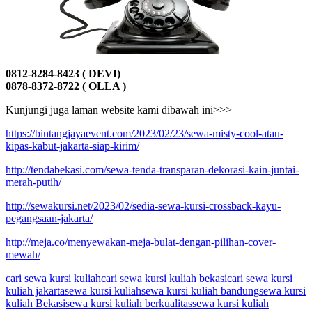
0812-8284-8423 ( DEVI)
0878-8372-8722 ( OLLA )
Kunjungi juga laman website kami dibawah ini>>>
https://bintangjayaevent.com/2023/02/23/sewa-misty-cool-atau-
kipas-kabut-jakarta-siap-kirim/
http://tendabekasi.com/sewa-tenda-transparan-dekorasi-kain-juntai-
merah-putih/
http://sewakursi.net/2023/02/sedia-sewa-kursi-crossback-kayu-
pegangsaan-jakarta/
http://meja.co/menyewakan-meja-bulat-dengan-pilihan-cover-
mewah/
cari sewa kursi kuliah
cari sewa kursi kuliah bekasi
cari sewa kursi
kuliah jakarta
sewa kursi kuliah
sewa kursi kuliah bandung
sewa kursi
kuliah Bekasi
sewa kursi kuliah berkualitas
sewa kursi kuliah