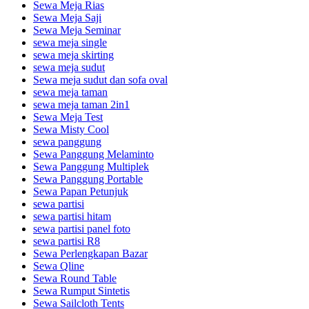
Sewa Meja Rias
Sewa Meja Saji
Sewa Meja Seminar
sewa meja single
sewa meja skirting
sewa meja sudut
Sewa meja sudut dan sofa oval
sewa meja taman
sewa meja taman 2in1
Sewa Meja Test
Sewa Misty Cool
sewa panggung
Sewa Panggung Melaminto
Sewa Panggung Multiplek
Sewa Panggung Portable
Sewa Papan Petunjuk
sewa partisi
sewa partisi hitam
sewa partisi panel foto
sewa partisi R8
Sewa Perlengkapan Bazar
Sewa Qline
Sewa Round Table
Sewa Rumput Sintetis
Sewa Sailcloth Tents