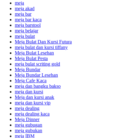
meja
meja akad
meja bar
meja bar kaca
meja barstool
meja belajar
meja bulat
Meja Bulat Dan Kursi Futura
meja bulat dan kursi tiffany
Meja Bulat Lesehan
Meja Bulat Pesta
meja bulat scriting gold
Meja Bundar
Meja Bundar Lesehan
Meja Cafe Kaca
meja dan bangku bakso
meja dan kursi
Meja dan kursi anak
meja dan kursi vip
meja dealing
meja dealing kaca
Meja Dinner
meja gubugan
meja gubukan
meja IBM