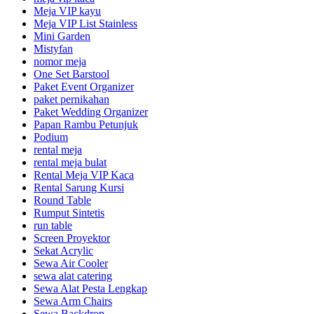
Meja VIP kayu
Meja VIP List Stainless
Mini Garden
Mistyfan
nomor meja
One Set Barstool
Paket Event Organizer
paket pernikahan
Paket Wedding Organizer
Papan Rambu Petunjuk
Podium
rental meja
rental meja bulat
Rental Meja VIP Kaca
Rental Sarung Kursi
Round Table
Rumput Sintetis
run table
Screen Proyektor
Sekat Acrylic
Sewa Air Cooler
sewa alat catering
Sewa Alat Pesta Lengkap
Sewa Arm Chairs
Sewa Backdrop