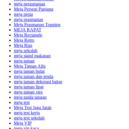
meja perasmanan
Meja Persegi Panjang
meja pesta
meja prasmanan
Meja Prasmanan Topping
MEJA RAPAT
Meja Rectangle
Meja Retro
Meja Rias
meja sekolah
meja stand makanan
meja taman
Meja Taman Alfa
meja taman bulat
meja taman dan tenda
meja taman dekorasi balon
meja taman lipat
meja taman xtra
meja tanda tangan
meja test
Meja Test Jaga Jarak
meja test kerja
meja test sekolah
Meja VIP
meja vip kaca