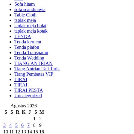
Sofa hitam
sofa scandinavia
Table Cloth
taplak meja
taplak meja bulat
taplak meja kotak
TENDA
Tenda kerucut
Tenda plafon
Tenda Transparan
Tenda Wedding
TIANG ANTRIAN
Tiang Antrian Tali Tarik
Tiang Pembatas VIP
TIRAI
TIRAI
TIRAI PESTA
Uncategorized
Agustus 2026
S
S
R
K
J
S
M
1
2
3
4
5
6
7
8
9
10
11
12
13
14
15
16