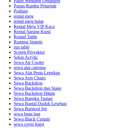
Paket Wedding Organizer
Papan Rambu Petunjuk
Podium
rental meja
rental meja bulat
Rental Meja VIP Kaca
Rental Sarung Kursi
Round Table
Rumput Sintetis
run table
Screen Proyektor
Sekat Acrylic
Sewa Air Cooler
sewa alat catering
Sewa Alat Pesta Lengkap
Sewa Arm Chairs
Sewa Backdrop
Sewa Backdrop dan Stage
Sewa Backdrop Hitam
Sewa Bangku Taman
Sewa Bantal Duduk Lesehan
Sewa Barstool Set
sewa bean bag
Sewa Black Curtain
sewa cover kursi