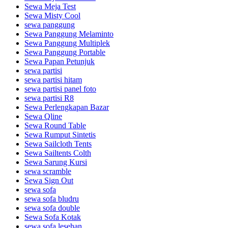
Sewa Meja Test
Sewa Misty Cool
sewa panggung
Sewa Panggung Melaminto
Sewa Panggung Multiplek
Sewa Panggung Portable
Sewa Papan Petunjuk
sewa partisi
sewa partisi hitam
sewa partisi panel foto
sewa partisi R8
Sewa Perlengkapan Bazar
Sewa Qline
Sewa Round Table
Sewa Rumput Sintetis
Sewa Sailcloth Tents
Sewa Sailtents Colth
Sewa Sarung Kursi
sewa scramble
Sewa Sign Out
sewa sofa
sewa sofa bludru
sewa sofa double
Sewa Sofa Kotak
sewa sofa lesehan