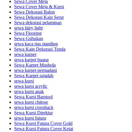
Sewa Cover Meja
Sewa Cover Meja & Kursi
Sewa Dekorasi Balon
Sewa Dekorasi Kain Serut
Sewa dekorasi pelaminan
sewa fairy light
Sewa Flooring
Sewa Gubukan
sewa kaca rias standing
Sewa Kain Dekorasi Tenda
sewa karpet
sewa karpet buana
Sewa Karpet Mushola
sewa karpet permadani
Sewa Karpet sajadah
sewa kursi
sewa kursi acrylic
sewa kursi anak
Sewa Kursi Barstool
sewa kursi chitose
sewa kursi crossback
Sewa Kursi Direktur
sewa kursi futura
Sewa Kursi Futura Cover Gold
Sewa Kursi Futura Cover Ketat