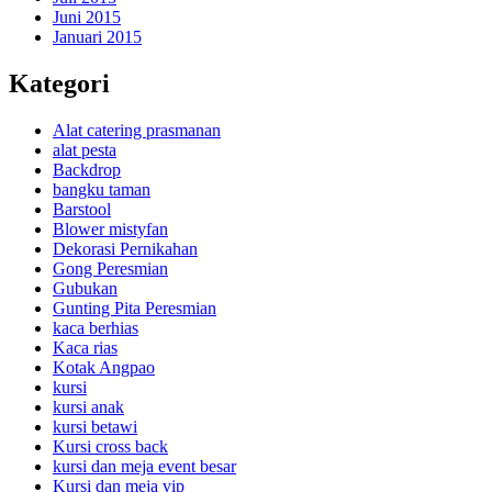
Juni 2015
Januari 2015
Kategori
Alat catering prasmanan
alat pesta
Backdrop
bangku taman
Barstool
Blower mistyfan
Dekorasi Pernikahan
Gong Peresmian
Gubukan
Gunting Pita Peresmian
kaca berhias
Kaca rias
Kotak Angpao
kursi
kursi anak
kursi betawi
Kursi cross back
kursi dan meja event besar
Kursi dan meja vip