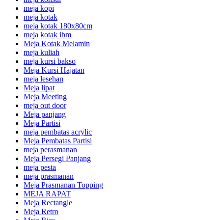
meja kopi
meja kotak
meja kotak 180x80cm
meja kotak ibm
Meja Kotak Melamin
meja kuliah
meja kursi bakso
Meja Kursi Hajatan
meja lesehan
Meja lipat
Meja Meeting
meja out door
Meja panjang
Meja Partisi
meja pembatas acrylic
Meja Pembatas Partisi
meja perasmanan
Meja Persegi Panjang
meja pesta
meja prasmanan
Meja Prasmanan Topping
MEJA RAPAT
Meja Rectangle
Meja Retro