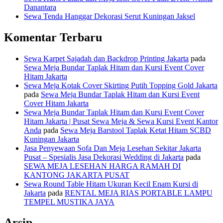
Danantara
Sewa Tenda Hanggar Dekorasi Serut Kuningan Jaksel
Komentar Terbaru
Sewa Karpet Sajadah dan Backdrop Printing Jakarta
pada
Sewa Meja Bundar Taplak Hitam dan Kursi Event Cover
Hitam Jakarta
Sewa Meja Kotak Cover Skirting Putih Topping Gold Jakarta
pada
Sewa Meja Bundar Taplak Hitam dan Kursi Event
Cover Hitam Jakarta
Sewa Meja Bundar Taplak Hitam dan Kursi Event Cover
Hitam Jakarta | Pusat Sewa Meja & Sewa Kursi Event Kantor
Anda
pada
Sewa Meja Barstool Taplak Ketat Hitam SCBD
Kuningan Jakarta
Jasa Penyewaan Sofa Dan Meja Lesehan Sekitar Jakarta
Pusat – Spesialis Jasa Dekorasi Wedding di Jakarta
pada
SEWA MEJA LESEHAN HARGA RAMAH DI
KANTONG JAKARTA PUSAT
Sewa Round Table Hitam Ukuran Kecil Enam Kursi di
Jakarta
pada
RENTAL MEJA RIAS PORTABLE LAMPU
TEMPEL MUSTIKA JAYA
Arsip