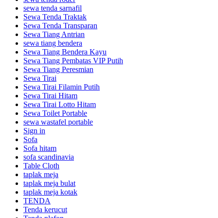
sewa tenda sarnafil
Sewa Tenda Traktak
Sewa Tenda Transparan
Sewa Tiang Antrian
sewa tiang bendera
Sewa Tiang Bendera Kayu
Sewa Tiang Pembatas VIP Putih
Sewa Tiang Peresmian
Sewa Tirai
Sewa Tirai Filamin Putih
Sewa Tirai Hitam
Sewa Tirai Lotto Hitam
Sewa Toilet Portable
sewa wastafel portable
Sign in
Sofa
Sofa hitam
sofa scandinavia
Table Cloth
taplak meja
taplak meja bulat
taplak meja kotak
TENDA
Tenda kerucut