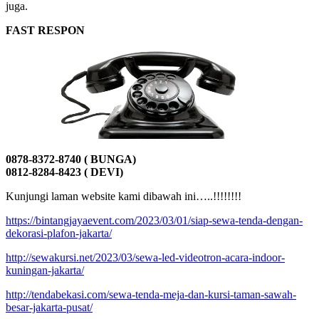
juga.
FAST RESPON
0878-8372-8740 ( BUNGA)
0812-8284-8423 ( DEVI)
Kunjungi laman website kami dibawah ini…..!!!!!!!!
https://bintangjayaevent.com/2023/03/01/siap-sewa-tenda-dengan-
dekorasi-plafon-jakarta/
http://sewakursi.net/2023/03/sewa-led-videotron-acara-indoor-
kuningan-jakarta/
http://tendabekasi.com/sewa-tenda-meja-dan-kursi-taman-sawah-
besar-jakarta-pusat/