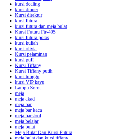
kursi dealing
kursi dinner
Kursi direktur
kursi futura
kursi futura dan meja bulat
Kursi Futura Ftr-405
kursi futura polos
kursi kuliah
kursi olivia
Kursi pelaminan
kursi puff
Kursi Tiffany
Kursi Tiffany putih
kursi tunggu
kursi VIP kayu
Lampu Sorot
meja
meja akad
meja bar
meja bar kaca
meja barstool
meja belajar
meja bulat
Meja Bulat Dan Kursi Futura
meja bulat dan kursi tiffany