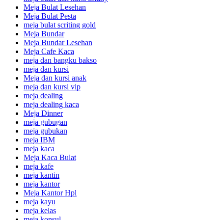
Meja Bulat Lesehan
Meja Bulat Pesta
meja bulat scriting gold
Meja Bundar
Meja Bundar Lesehan
Meja Cafe Kaca
meja dan bangku bakso
meja dan kursi
Meja dan kursi anak
meja dan kursi vip
meja dealing
meja dealing kaca
Meja Dinner
meja gubugan
meja gubukan
meja IBM
meja kaca
Meja Kaca Bulat
meja kafe
meja kantin
meja kantor
Meja Kantor Hpl
meja kayu
meja kelas
meja konsul