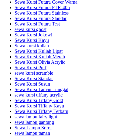
Sewa Kursi Futura Cover Warna
Sewa Kursi Futura FTR-405
Sewa Kursi Futura Stainless
Sewa Kursi Futura Standar
Sewa Kursi Futura Test
sewa kursi ghost
Sewa Kursi Jokowi
Sewa Kursi Kayu
Sewa kursi kuliah
Sewa Kursi Kuliah Lipat
Sewa Kursi Kuliah Merah
Sewa Kursi Olivia Acrylic
Sewa Kursi Puff
sewa kursi scramble
Sewa Kursi Standar
Sewa Kursi Susun
Sewa Kursi Taman Tunggal
sewa kursi tiffany acrylic
Sewa Kursi Tiffany Gold
Sewa Kursi Tiffany Kayu
Sewa Kursi Tiffany Terbaru
sewa lampu fairy light
sewa lampu gantung
Sewa Lampu Sorot
sewa lampu taman