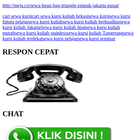
http://meja.co/sewa-bean-bag-triangle-empuk-jakarta-pusat/
cari sewa kursi
cari sewa kursi kuliah bekasi
sewa kursi
sewa kursi
futura pelajar
sewa kursi kuliah
sewa kursi kuliah berkualitas
sewa
kursi kuliah Jakarta
Sewa kursi kuliah lipat
sewa kursi kuliah
murah
sewa kursi kuliah stainless
sewa kursi kuliah Tangerang
sewa
kursi kuliah terdekat
sewa kursi pelajar
sewa kursi seminar
RESPON CEPAT
CHAT