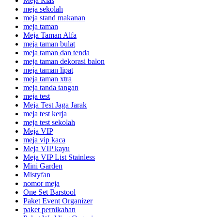
Meja Rias
meja sekolah
meja stand makanan
meja taman
Meja Taman Alfa
meja taman bulat
meja taman dan tenda
meja taman dekorasi balon
meja taman lipat
meja taman xtra
meja tanda tangan
meja test
Meja Test Jaga Jarak
meja test kerja
meja test sekolah
Meja VIP
meja vip kaca
Meja VIP kayu
Meja VIP List Stainless
Mini Garden
Mistyfan
nomor meja
One Set Barstool
Paket Event Organizer
paket pernikahan