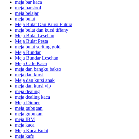
meja bar kaca
meja barstool
meja belajar
meja bulat
Meja Bulat Dan Kursi Futura
meja bulat dan kursi tiffany
Meja Bulat Lesehan
Meja Bulat Pesta
meja bulat scriting gold
Meja Bundar
Meja Bundar Lesehan
Meja Cafe Kaca
meja dan bangku bakso
meja dan kursi
Meja dan kursi anak
meja dan kursi vip
meja dealing
meja dealing kaca
Meja Dinner
meja gubugan
meja gubukan
meja IBM
meja kaca
Meja Kaca Bulat
meja kafe