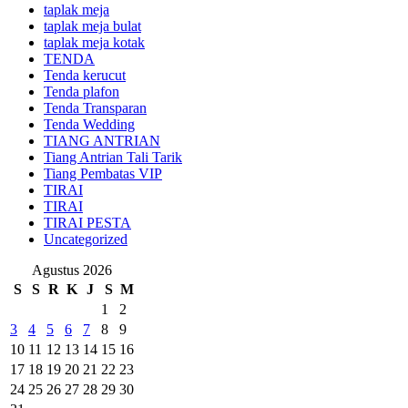
taplak meja
taplak meja bulat
taplak meja kotak
TENDA
Tenda kerucut
Tenda plafon
Tenda Transparan
Tenda Wedding
TIANG ANTRIAN
Tiang Antrian Tali Tarik
Tiang Pembatas VIP
TIRAI
TIRAI
TIRAI PESTA
Uncategorized
Agustus 2026
S
S
R
K
J
S
M
1
2
3
4
5
6
7
8
9
10
11
12
13
14
15
16
17
18
19
20
21
22
23
24
25
26
27
28
29
30