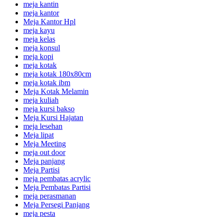
meja kantin
meja kantor
Meja Kantor Hpl
meja kayu
meja kelas
meja konsul
meja kopi
meja kotak
meja kotak 180x80cm
meja kotak ibm
Meja Kotak Melamin
meja kuliah
meja kursi bakso
Meja Kursi Hajatan
meja lesehan
Meja lipat
Meja Meeting
meja out door
Meja panjang
Meja Partisi
meja pembatas acrylic
Meja Pembatas Partisi
meja perasmanan
Meja Persegi Panjang
meja pesta