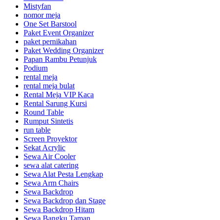
Mistyfan
nomor meja
One Set Barstool
Paket Event Organizer
paket pernikahan
Paket Wedding Organizer
Papan Rambu Petunjuk
Podium
rental meja
rental meja bulat
Rental Meja VIP Kaca
Rental Sarung Kursi
Round Table
Rumput Sintetis
run table
Screen Proyektor
Sekat Acrylic
Sewa Air Cooler
sewa alat catering
Sewa Alat Pesta Lengkap
Sewa Arm Chairs
Sewa Backdrop
Sewa Backdrop dan Stage
Sewa Backdrop Hitam
Sewa Bangku Taman