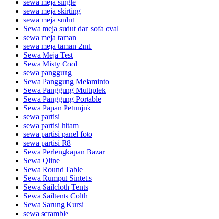
sewa meja single
sewa meja skirting
sewa meja sudut
Sewa meja sudut dan sofa oval
sewa meja taman
sewa meja taman 2in1
Sewa Meja Test
Sewa Misty Cool
sewa panggung
Sewa Panggung Melaminto
Sewa Panggung Multiplek
Sewa Panggung Portable
Sewa Papan Petunjuk
sewa partisi
sewa partisi hitam
sewa partisi panel foto
sewa partisi R8
Sewa Perlengkapan Bazar
Sewa Qline
Sewa Round Table
Sewa Rumput Sintetis
Sewa Sailcloth Tents
Sewa Sailtents Colth
Sewa Sarung Kursi
sewa scramble