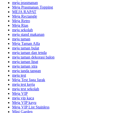
meja prasmanan
Meja Prasmanan Topping
MEJA RAPAT
Meja Rectangle
Meja Retro
Meja Rias
meja sekolah
meja stand makanan
meja taman
Meja Taman Alfa
meja taman bulat
meja taman dan tenda
meja taman dekorasi balon
meja taman lipat
meja taman xtra
meja tanda tangan
meja test
Meja Test Jaga Jarak
meja test kerja
meja test sekolah
Meja VIP
meja vip kaca
Meja VIP kayu
Meja VIP List Stainless
Mini Garden