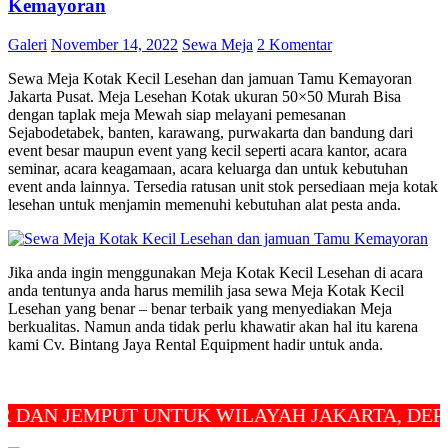
Kemayoran
Galeri
November 14, 2022
Sewa Meja
2 Komentar
Sewa Meja Kotak Kecil Lesehan dan jamuan Tamu Kemayoran
Jakarta Pusat. Meja Lesehan Kotak ukuran 50×50 Murah Bisa
dengan taplak meja Mewah siap melayani pemesanan
Sejabodetabek, banten, karawang, purwakarta dan bandung dari
event besar maupun event yang kecil seperti acara kantor, acara
seminar, acara keagamaan, acara keluarga dan untuk kebutuhan
event anda lainnya. Tersedia ratusan unit stok persediaan meja kotak
lesehan untuk menjamin memenuhi kebutuhan alat pesta anda.
Jika anda ingin menggunakan Meja Kotak Kecil Lesehan di acara
anda tentunya anda harus memilih jasa sewa Meja Kotak Kecil
Lesehan yang benar – benar terbaik yang menyediakan Meja
berkualitas. Namun anda tidak perlu khawatir akan hal itu karena
kami Cv. Bintang Jaya Rental Equipment hadir untuk anda.
 JEMPUT UNTUK WILAYAH JAKARTA, DEPOK D