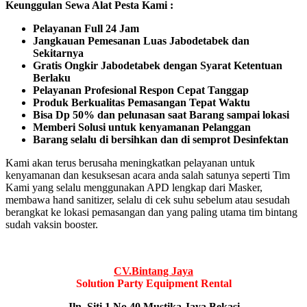
Keunggulan Sewa Alat Pesta Kami :
Pelayanan Full 24 Jam
Jangkauan Pemesanan Luas Jabodetabek dan
Sekitarnya
Gratis Ongkir Jabodetabek dengan Syarat Ketentuan
Berlaku
Pelayanan Profesional Respon Cepat Tanggap
Produk Berkualitas Pemasangan Tepat Waktu
Bisa Dp 50% dan pelunasan saat Barang sampai lokasi
Memberi Solusi untuk kenyamanan Pelanggan
Barang selalu di bersihkan dan di semprot Desinfektan
Kami akan terus berusaha meningkatkan pelayanan untuk
kenyamanan dan kesuksesan acara anda salah satunya seperti Tim
Kami yang selalu menggunakan APD lengkap dari Masker,
membawa hand sanitizer, selalu di cek suhu sebelum atau sesudah
berangkat ke lokasi pemasangan dan yang paling utama tim bintang
sudah vaksin booster.
CV.Bintang Jaya
Solution Party Equipment
Rental
Jln. Siti 1 No.40 Mustika Jaya Bekasi