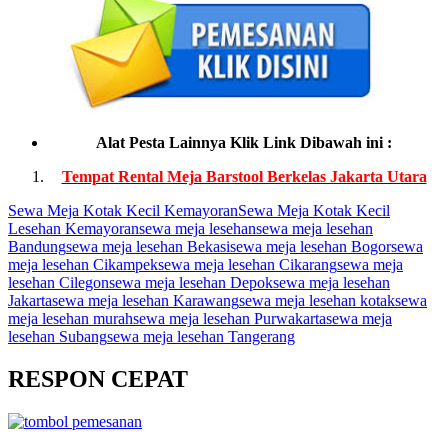
Alat Pesta Lainnya Klik Link Dibawah ini :
Tempat Rental Meja Barstool Berkelas Jakarta Utara
Sewa Meja Kotak Kecil Kemayoran
Sewa Meja Kotak Kecil
Lesehan Kemayoran
sewa meja lesehan
sewa meja lesehan
Bandung
sewa meja lesehan Bekasi
sewa meja lesehan Bogor
sewa
meja lesehan Cikampek
sewa meja lesehan Cikarang
sewa meja
lesehan Cilegon
sewa meja lesehan Depok
sewa meja lesehan
Jakarta
sewa meja lesehan Karawang
sewa meja lesehan kotak
sewa
meja lesehan murah
sewa meja lesehan Purwakarta
sewa meja
lesehan Subang
sewa meja lesehan Tangerang
RESPON CEPAT