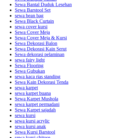
Sewa Bantal Duduk Lesehan
Sewa Barstool Set
sewa bean bag
Sewa Black Curtain
sewa cover kursi
Sewa Cover Meja
Sewa Cover Meja & Kursi
Sewa Dekorasi Balon
Sewa Dekorasi Kain Serut
Sewa dekorasi pelaminan
sewa fairy light
Sewa Flooring
Sewa Gubukan
sewa kaca rias standing
Sewa Kain Dekorasi Tenda
sewa karpet
sewa karpet buana
Sewa Karpet Mushola
sewa karpet permadani
Sewa Karpet sajadah
sewa kursi
sewa kursi acrylic
sewa kursi anak
Sewa Kursi Barstool
sewa kursi chitose