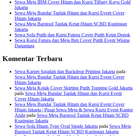
Sewa Meja IBM Cover Hitam dan Kursi Tiffany Kayu Gold
Jakarta
Sewa Meja Bundar Taplak Hitam dan Kursi Event Cover
Hitam Jakarta
Sewa Meja Barstool Taplak Ketat Hitam SCBD Kuningan
Jakarta
Sewa Sofa Putih dan Kursi Futura Cover Putih Ketat Depok
Sewa Kursi Futura dan Meja Ibm Cover Putih Event Wisma
Danantara
Komentar Terbaru
Sewa Karpet Sajadah dan Backdrop Printing Jakarta
pada
Sewa Meja Bundar Taplak Hitam dan Kursi Event Cover
Hitam Jakarta
Sewa Meja Kotak Cover Skirting Putih Topping Gold Jakarta
pada
Sewa Meja Bundar Taplak Hitam dan Kursi Event
Cover Hitam Jakarta
Sewa Meja Bundar Taplak Hitam dan Kursi Event Cover
Hitam Jakarta | Pusat Sewa Meja & Sewa Kursi Event Kantor
Anda
pada
Sewa Meja Barstool Taplak Ketat Hitam SCBD
Kuningan Jakarta
Sewa Sofa Hitam Type Oval Single Jakarta
pada
Sewa Meja
Barstool Taplak Ketat Hitam SCBD Kuningan Jakarta