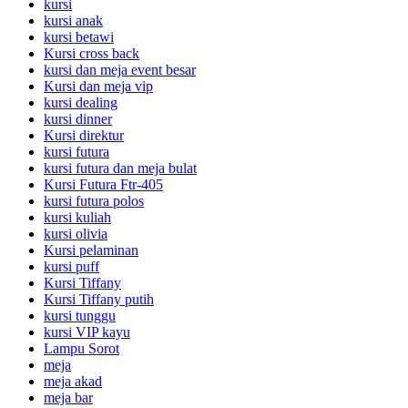
kursi
kursi anak
kursi betawi
Kursi cross back
kursi dan meja event besar
Kursi dan meja vip
kursi dealing
kursi dinner
Kursi direktur
kursi futura
kursi futura dan meja bulat
Kursi Futura Ftr-405
kursi futura polos
kursi kuliah
kursi olivia
Kursi pelaminan
kursi puff
Kursi Tiffany
Kursi Tiffany putih
kursi tunggu
kursi VIP kayu
Lampu Sorot
meja
meja akad
meja bar