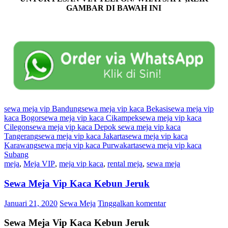
GAMBAR DI BAWAH INI
sewa meja vip Bandung
sewa meja vip kaca Bekasi
sewa meja vip
kaca Bogor
sewa meja vip kaca Cikampek
sewa meja vip kaca
Cilegon
sewa meja vip kaca Depok sewa meja vip kaca
Tangerang
sewa meja vip kaca Jakarta
sewa meja vip kaca
Karawang
sewa meja vip kaca Purwakarta
sewa meja vip kaca
Subang
meja
,
Meja VIP
,
meja vip kaca
,
rental meja
,
sewa meja
Sewa Meja Vip Kaca Kebun Jeruk
Januari 21, 2020
Sewa Meja
Tinggalkan komentar
Sewa Meja Vip Kaca Kebun Jeruk