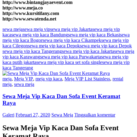
http://www.bintangjayaevent.com
http://www.meja.co
http://www.kursitifany.com
http://www.sewatenda.net
sewa meja
sewa meja vip
sewa meja vip Jakarta
sewa meja vip
kaca
sewa meja vip kaca Bandung
sewa meja vip kaca Bekasi
sewa
meja vip kaca Bogor
sewa meja vip kaca Cikampek
sewa meja vip
kaca Cilegon
sewa meja vip kaca Depok
sewa meja vip kaca Depok
sewa meja vip kaca Tangerang
sewa meja vip kaca Jakarta
sewa meja
vip kaca Karawang
sewa meja vip kaca Purwakarta
sewa meja vip
kaca putih jakarta
sewa meja vip kaca set sofa single
sewa meja vip
kaca Tangerang
meja
,
Meja VIP
,
meja vip kaca
,
Meja VIP List Stainless
,
rental
meja
,
sewa meja
Sewa Meja Vip Kaca Dan Sofa Event Keramat
Raya
Galeri
Februari 27, 2020
Sewa Meja
Tinggalkan komentar
Sewa Meja Vip Kaca Dan Sofa Event
Keramat Raya