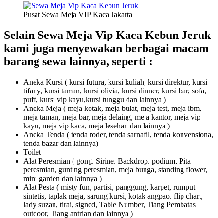
Pusat Sewa Meja VIP Kaca Jakarta
Selain
Sewa Meja Vip Kaca Kebun Jeruk
kami juga menyewakan berbagai macam
barang sewa lainnya, seperti :
Aneka Kursi ( kursi futura, kursi kuliah, kursi direktur, kursi
tifany, kursi taman, kursi olivia, kursi dinner, kursi bar, sofa,
puff, kursi vip kayu,kursi tunggu dan lainnya )
Aneka Meja ( meja kotak, meja bulat, meja test, meja ibm,
meja taman, meja bar, meja delaing, meja kantor, meja vip
kayu, meja vip kaca, meja lesehan dan lainnya )
Aneka Tenda ( tenda roder, tenda sarnafil, tenda konvensiona,
tenda bazar dan lainnya)
Toilet
Alat Peresmian ( gong, Sirine, Backdrop, podium, Pita
peresmian, gunting peresmian, meja bunga, standing flower,
mini garden dan lainnya )
Alat Pesta ( misty fun, partisi, panggung, karpet, rumput
sintetis, taplak meja, sarung kursi, kotak angpao. flip chart,
lady suzan, tirai, signed, Table Number, Tiang Pembatas
outdoor, Tiang antrian dan lainnya )