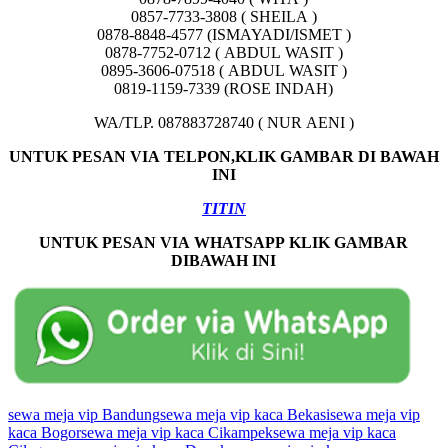
0857-7733-3808 ( SHEILA )
0878-8848-4577 (ISMAYADI/ISMET )
0878-7752-0712 ( ABDUL WASIT )
0895-3606-07518 ( ABDUL WASIT )
0819-1159-7339 (ROSE INDAH)
WA/TLP. 087883728740 ( NUR AENI )
UNTUK PESAN VIA
TELPON
,KLIK GAMBAR DI BAWAH
INI
TITIN
UNTUK PESAN VIA WHATSAPP KLIK GAMBAR
DIBAWAH INI
sewa meja vip Bandung
sewa meja vip kaca Bekasi
sewa meja vip
kaca Bogor
sewa meja vip kaca Cikampek
sewa meja vip kaca