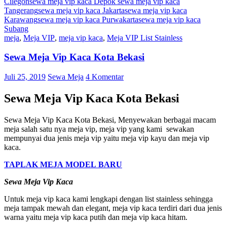
Cilegon
sewa meja vip kaca Depok sewa meja vip kaca
Tangerang
sewa meja vip kaca Jakarta
sewa meja vip kaca
Karawang
sewa meja vip kaca Purwakarta
sewa meja vip kaca
Subang
meja
,
Meja VIP
,
meja vip kaca
,
Meja VIP List Stainless
Sewa Meja Vip Kaca Kota Bekasi
Juli 25, 2019
Sewa Meja
4 Komentar
Sewa Meja Vip Kaca Kota Bekasi
Sewa Meja Vip Kaca Kota Bekasi, Menyewakan berbagai macam
meja salah satu nya meja vip, meja vip yang kami sewakan
mempunyai dua jenis meja vip yaitu meja vip kayu dan meja vip
kaca.
TAPLAK MEJA MODEL BARU
Sewa Meja Vip Kaca
Untuk meja vip kaca kami lengkapi dengan list stainless sehingga
meja tampak mewah dan elegant, meja vip kaca terdiri dari dua jenis
warna yaitu meja vip kaca putih dan meja vip kaca hitam.