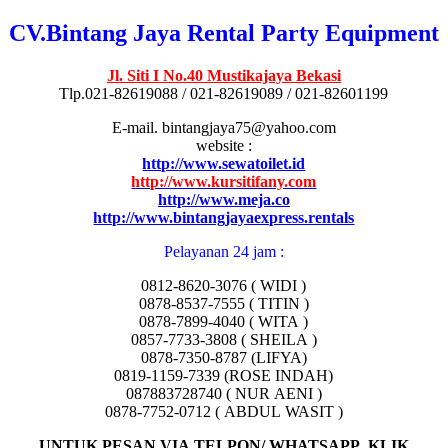
CV.Bintang Jaya Rental Party Equipment
Jl. Siti I No.40 Mustikajaya Bekasi
Tlp.021-82619088 / 021-82619089 / 021-82601199
E-mail. bintangjaya75@yahoo.com
website :
http://www.sewatoilet.id
http://www.kursitifany.com
http://www.meja.co
http://www.bintangjayaexpress.rentals
Pelayanan 24 jam :
0812-8620-3076 ( WIDI )
0878-8537-7555 ( TITIN )
0878-7899-4040 ( WITA )
0857-7733-3808 ( SHEILA )
0878-7350-8787 (LIFYA)
0819-1159-7339 (ROSE INDAH)
087883728740 ( NUR AENI )
0878-7752-0712 ( ABDUL WASIT )
UNTUK PESAN VIA TELPON/ WHATSAPP ,KLIK