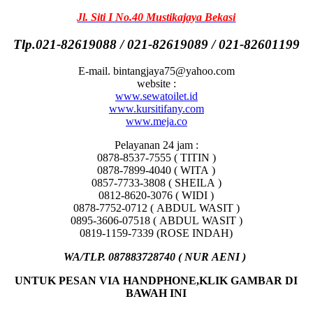
Jl. Siti I No.40 Mustikajaya Bekasi
Tlp.021-82619088 / 021-82619089 / 021-82601199
E-mail. bintangjaya75@yahoo.com
website :
www.sewatoilet.id
www.kursitifany.com
www.meja.co
Pelayanan 24 jam :
0878-8537-7555 ( TITIN )
0878-7899-4040 ( WITA )
0857-7733-3808 ( SHEILA )
0812-8620-3076 ( WIDI )
0878-7752-0712 ( ABDUL WASIT )
0895-3606-07518 ( ABDUL WASIT )
0819-1159-7339 (ROSE INDAH)
WA/TLP. 087883728740 ( NUR AENI )
UNTUK PESAN VIA HANDPHONE,KLIK GAMBAR DI
BAWAH INI