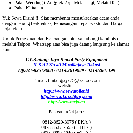
Paket Wedding ( Anggrek 25jt, Melati 15jt, Melati 10jt )
Paket Khitanan
Yuk Sewa Disini !!! Siap membantu mensukseskan acara anda
dengan barang berkualitas, Pemasangan Tepat waktu dan Harga
terjangkau
Untuk Pemesanan dan Keterangan lainnya hubungi kami bisa
melalui Telpon, Whatsapp atau bisa juga datang langsung ke alamat
kami.
CV.Bintang Jaya Rental Party Equipment
Jl. Siti I No.40 Mustikajaya Bekasi
Tlp.021-82619088 / 021-82619089 / 021-82601199
E-mail. bintangjaya75@yahoo.com
website :
http://www.sewatoilet.id
http://www.kursitifany.com
http://www.meja.co
Pelayanan 24 jam :
0812-8620-3076 ( EKA )
0878-8537-7555 ( TITIN )
0878-7899-4040 ( WITA )