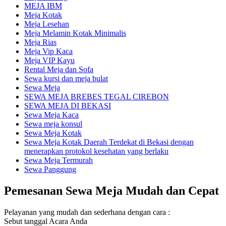
MEJA IBM
Meja Kotak
Meja Lesehan
Meja Melamin Kotak Minimalis
Meja Rias
Meja Vip Kaca
Meja VIP Kayu
Rental Meja dan Sofa
Sewa kursi dan meja bulat
Sewa Meja
SEWA MEJA BREBES TEGAL CIREBON
SEWA MEJA DI BEKASI
Sewa Meja Kaca
Sewa meja konsul
Sewa Meja Kotak
Sewa Meja Kotak Daerah Terdekat di Bekasi dengan
menerapkan protokol kesehatan yang berlaku
Sewa Meja Termurah
Sewa Panggung
Pemesanan Sewa Meja Mudah dan Cepat
Pelayanan yang mudah dan sederhana dengan cara :
Sebut tanggal Acara Anda