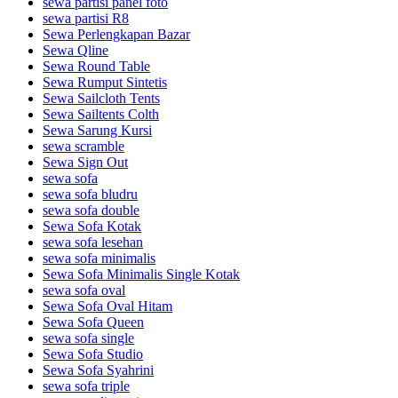
sewa partisi panel foto
sewa partisi R8
Sewa Perlengkapan Bazar
Sewa Qline
Sewa Round Table
Sewa Rumput Sintetis
Sewa Sailcloth Tents
Sewa Sailtents Colth
Sewa Sarung Kursi
sewa scramble
Sewa Sign Out
sewa sofa
sewa sofa bludru
sewa sofa double
Sewa Sofa Kotak
sewa sofa lesehan
sewa sofa minimalis
Sewa Sofa Minimalis Single Kotak
sewa sofa oval
Sewa Sofa Oval Hitam
Sewa Sofa Queen
sewa sofa single
Sewa Sofa Studio
Sewa Sofa Syahrini
sewa sofa triple