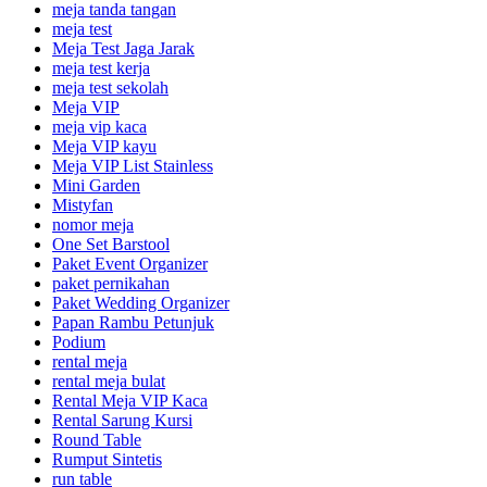
meja tanda tangan
meja test
Meja Test Jaga Jarak
meja test kerja
meja test sekolah
Meja VIP
meja vip kaca
Meja VIP kayu
Meja VIP List Stainless
Mini Garden
Mistyfan
nomor meja
One Set Barstool
Paket Event Organizer
paket pernikahan
Paket Wedding Organizer
Papan Rambu Petunjuk
Podium
rental meja
rental meja bulat
Rental Meja VIP Kaca
Rental Sarung Kursi
Round Table
Rumput Sintetis
run table