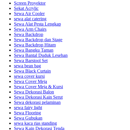
Screen Proyektor
Sekat Acrylic
Sewa Air Cooler
sewa alat catering
Sewa Alat Pesta Lengkap
Sewa Arm Chairs
Sewa Backdrop
Sewa Backdrop dan Stage
Sewa Backdrop Hitam
Sewa Bangku Taman
Sewa Bantal Duduk Lesehan
Sewa Barstool Set
sewa bean bag
Sewa Black Curtain
sewa cover kursi
Sewa Cover Meja
Sewa Cover Meja & Kursi
Sewa Dekorasi Balon
Sewa Dekorasi Kain Serut
Sewa dekorasi pelaminan
sewa fairy light
Sewa Flooring
Sewa Gubukan
sewa kaca rias standing
Sewa Kain Dekorasi Tenda