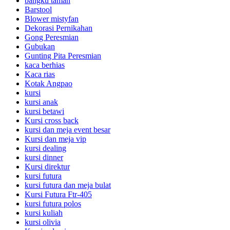
bangku taman
Barstool
Blower mistyfan
Dekorasi Pernikahan
Gong Peresmian
Gubukan
Gunting Pita Peresmian
kaca berhias
Kaca rias
Kotak Angpao
kursi
kursi anak
kursi betawi
Kursi cross back
kursi dan meja event besar
Kursi dan meja vip
kursi dealing
kursi dinner
Kursi direktur
kursi futura
kursi futura dan meja bulat
Kursi Futura Ftr-405
kursi futura polos
kursi kuliah
kursi olivia