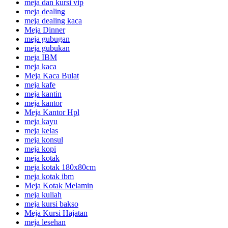
meja dan kursi vip
meja dealing
meja dealing kaca
Meja Dinner
meja gubugan
meja gubukan
meja IBM
meja kaca
Meja Kaca Bulat
meja kafe
meja kantin
meja kantor
Meja Kantor Hpl
meja kayu
meja kelas
meja konsul
meja kopi
meja kotak
meja kotak 180x80cm
meja kotak ibm
Meja Kotak Melamin
meja kuliah
meja kursi bakso
Meja Kursi Hajatan
meja lesehan