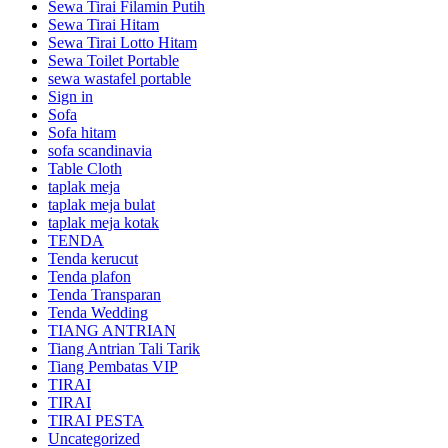
Sewa Tirai Filamin Putih
Sewa Tirai Hitam
Sewa Tirai Lotto Hitam
Sewa Toilet Portable
sewa wastafel portable
Sign in
Sofa
Sofa hitam
sofa scandinavia
Table Cloth
taplak meja
taplak meja bulat
taplak meja kotak
TENDA
Tenda kerucut
Tenda plafon
Tenda Transparan
Tenda Wedding
TIANG ANTRIAN
Tiang Antrian Tali Tarik
Tiang Pembatas VIP
TIRAI
TIRAI
TIRAI PESTA
Uncategorized