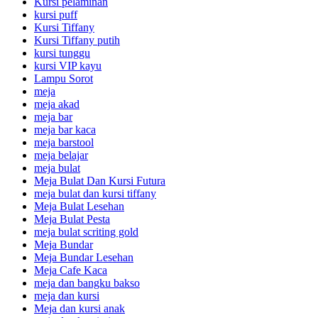
Kursi pelaminan
kursi puff
Kursi Tiffany
Kursi Tiffany putih
kursi tunggu
kursi VIP kayu
Lampu Sorot
meja
meja akad
meja bar
meja bar kaca
meja barstool
meja belajar
meja bulat
Meja Bulat Dan Kursi Futura
meja bulat dan kursi tiffany
Meja Bulat Lesehan
Meja Bulat Pesta
meja bulat scriting gold
Meja Bundar
Meja Bundar Lesehan
Meja Cafe Kaca
meja dan bangku bakso
meja dan kursi
Meja dan kursi anak