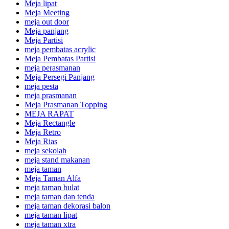
Meja lipat
Meja Meeting
meja out door
Meja panjang
Meja Partisi
meja pembatas acrylic
Meja Pembatas Partisi
meja perasmanan
Meja Persegi Panjang
meja pesta
meja prasmanan
Meja Prasmanan Topping
MEJA RAPAT
Meja Rectangle
Meja Retro
Meja Rias
meja sekolah
meja stand makanan
meja taman
Meja Taman Alfa
meja taman bulat
meja taman dan tenda
meja taman dekorasi balon
meja taman lipat
meja taman xtra