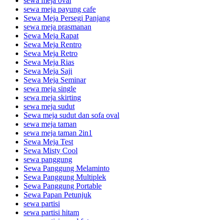
sewa meja oval
sewa meja payung cafe
Sewa Meja Persegi Panjang
sewa meja prasmanan
Sewa Meja Rapat
Sewa Meja Rentro
Sewa Meja Retro
Sewa Meja Rias
Sewa Meja Saji
Sewa Meja Seminar
sewa meja single
sewa meja skirting
sewa meja sudut
Sewa meja sudut dan sofa oval
sewa meja taman
sewa meja taman 2in1
Sewa Meja Test
Sewa Misty Cool
sewa panggung
Sewa Panggung Melaminto
Sewa Panggung Multiplek
Sewa Panggung Portable
Sewa Papan Petunjuk
sewa partisi
sewa partisi hitam