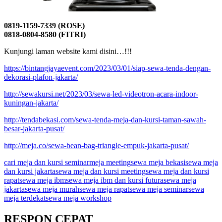
0819-1159-7339 (ROSE)
0818-0804-8580 (FITRI)
Kunjungi laman website kami disini…!!!
https://bintangjayaevent.com/2023/03/01/siap-sewa-tenda-dengan-
dekorasi-plafon-jakarta/
http://sewakursi.net/2023/03/sewa-led-videotron-acara-indoor-
kuningan-jakarta/
http://tendabekasi.com/sewa-tenda-meja-dan-kursi-taman-sawah-
besar-jakarta-pusat/
http://meja.co/sewa-bean-bag-triangle-empuk-jakarta-pusat/
cari meja dan kursi seminar
meja meeting
sewa meja bekasi
sewa meja
dan kursi jakarta
sewa meja dan kursi meeting
sewa meja dan kursi
rapat
sewa meja ibm
sewa meja ibm dan kursi futura
sewa meja
jakarta
sewa meja murah
sewa meja rapat
sewa meja seminar
sewa
meja terdekat
sewa meja workshop
RESPON CEPAT