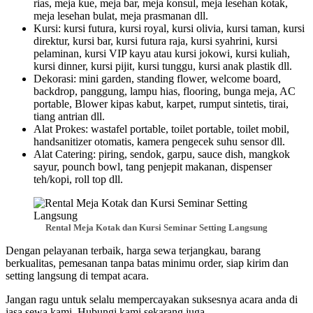
rias, meja kue, meja bar, meja konsul, meja lesehan kotak,
meja lesehan bulat, meja prasmanan dll.
Kursi: kursi futura, kursi royal, kursi olivia, kursi taman, kursi
direktur, kursi bar, kursi futura raja, kursi syahrini, kursi
pelaminan, kursi VIP kayu atau kursi jokowi, kursi kuliah,
kursi dinner, kursi pijit, kursi tunggu, kursi anak plastik dll.
Dekorasi: mini garden, standing flower, welcome board,
backdrop, panggung, lampu hias, flooring, bunga meja, AC
portable, Blower kipas kabut, karpet, rumput sintetis, tirai,
tiang antrian dll.
Alat Prokes: wastafel portable, toilet portable, toilet mobil,
handsanitizer otomatis, kamera pengecek suhu sensor dll.
Alat Catering: piring, sendok, garpu, sauce dish, mangkok
sayur, pounch bowl, tang penjepit makanan, dispenser
teh/kopi, roll top dll.
Rental Meja Kotak dan Kursi Seminar Setting Langsung
Dengan pelayanan terbaik, harga sewa terjangkau, barang
berkualitas, pemesanan tanpa batas minimu order, siap kirim dan
setting langsung di tempat acara.
Jangan ragu untuk selalu mempercayakan suksesnya acara anda di
jasa sewa kami. Hubungi kami sekarang juga.