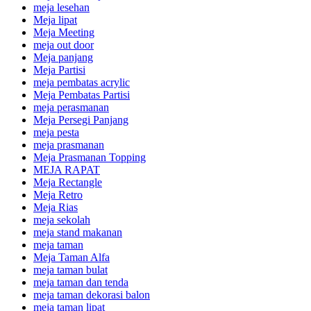
meja lesehan
Meja lipat
Meja Meeting
meja out door
Meja panjang
Meja Partisi
meja pembatas acrylic
Meja Pembatas Partisi
meja perasmanan
Meja Persegi Panjang
meja pesta
meja prasmanan
Meja Prasmanan Topping
MEJA RAPAT
Meja Rectangle
Meja Retro
Meja Rias
meja sekolah
meja stand makanan
meja taman
Meja Taman Alfa
meja taman bulat
meja taman dan tenda
meja taman dekorasi balon
meja taman lipat