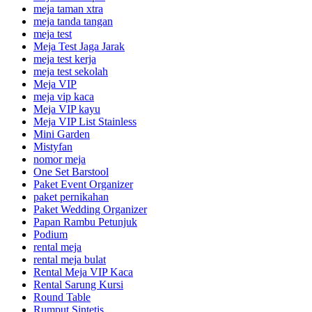
meja taman xtra
meja tanda tangan
meja test
Meja Test Jaga Jarak
meja test kerja
meja test sekolah
Meja VIP
meja vip kaca
Meja VIP kayu
Meja VIP List Stainless
Mini Garden
Mistyfan
nomor meja
One Set Barstool
Paket Event Organizer
paket pernikahan
Paket Wedding Organizer
Papan Rambu Petunjuk
Podium
rental meja
rental meja bulat
Rental Meja VIP Kaca
Rental Sarung Kursi
Round Table
Rumput Sintetis