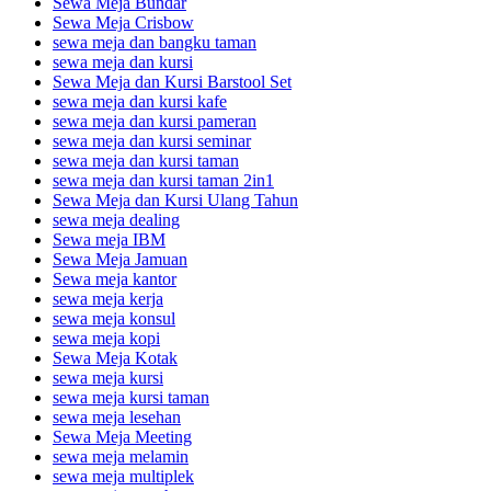
Sewa Meja Bundar
Sewa Meja Crisbow
sewa meja dan bangku taman
sewa meja dan kursi
Sewa Meja dan Kursi Barstool Set
sewa meja dan kursi kafe
sewa meja dan kursi pameran
sewa meja dan kursi seminar
sewa meja dan kursi taman
sewa meja dan kursi taman 2in1
Sewa Meja dan Kursi Ulang Tahun
sewa meja dealing
Sewa meja IBM
Sewa Meja Jamuan
Sewa meja kantor
sewa meja kerja
sewa meja konsul
sewa meja kopi
Sewa Meja Kotak
sewa meja kursi
sewa meja kursi taman
sewa meja lesehan
Sewa Meja Meeting
sewa meja melamin
sewa meja multiplek