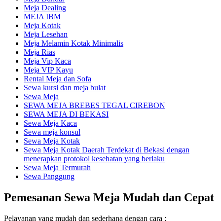
Meja Dealing
MEJA IBM
Meja Kotak
Meja Lesehan
Meja Melamin Kotak Minimalis
Meja Rias
Meja Vip Kaca
Meja VIP Kayu
Rental Meja dan Sofa
Sewa kursi dan meja bulat
Sewa Meja
SEWA MEJA BREBES TEGAL CIREBON
SEWA MEJA DI BEKASI
Sewa Meja Kaca
Sewa meja konsul
Sewa Meja Kotak
Sewa Meja Kotak Daerah Terdekat di Bekasi dengan
menerapkan protokol kesehatan yang berlaku
Sewa Meja Termurah
Sewa Panggung
Pemesanan Sewa Meja Mudah dan Cepat
Pelayanan yang mudah dan sederhana dengan cara :