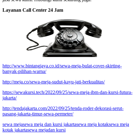
Layanan Call Center 24 Jam
http://www.bintangjaya.co.id/sewa-meja-bulat-cover-skirting-
banyak-pilihan-warna/
http://meja.co/sewa-meja-sudut-kayu-jati-berkualitas/
https://sewakursi.tech/2022/09/25/sewa-meja-ibm-dan-kursi-futura-
jakarta/
http://tendajakarta.com/2022/09/25/tenda-roder-dekorasi-serut-
pasang-jakarta-timur-sewa-permeter/
sewa meja
sewa meja dan kursi jakarta
sewa meja kotak
sewa meja
kotak jakarta
sewa mejadan kursi