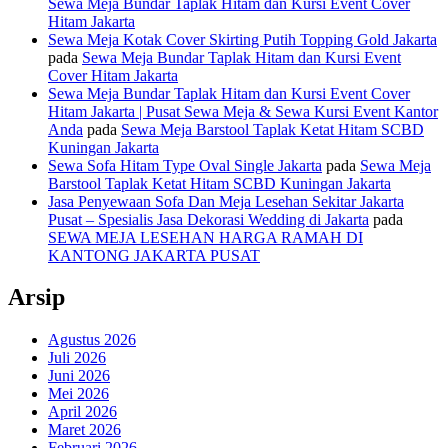
Sewa Meja Bundar Taplak Hitam dan Kursi Event Cover
Hitam Jakarta
Sewa Meja Kotak Cover Skirting Putih Topping Gold Jakarta
pada
Sewa Meja Bundar Taplak Hitam dan Kursi Event
Cover Hitam Jakarta
Sewa Meja Bundar Taplak Hitam dan Kursi Event Cover
Hitam Jakarta | Pusat Sewa Meja & Sewa Kursi Event Kantor
Anda
pada
Sewa Meja Barstool Taplak Ketat Hitam SCBD
Kuningan Jakarta
Sewa Sofa Hitam Type Oval Single Jakarta
pada
Sewa Meja
Barstool Taplak Ketat Hitam SCBD Kuningan Jakarta
Jasa Penyewaan Sofa Dan Meja Lesehan Sekitar Jakarta
Pusat – Spesialis Jasa Dekorasi Wedding di Jakarta
pada
SEWA MEJA LESEHAN HARGA RAMAH DI
KANTONG JAKARTA PUSAT
Arsip
Agustus 2026
Juli 2026
Juni 2026
Mei 2026
April 2026
Maret 2026
Februari 2026