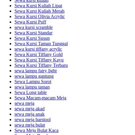
Sewa kursi kuliah
Sewa Kursi Kuliah Lipat
Sewa Kursi Kuliah Merah
Sewa Kursi Olivia Acrylic
Sewa Kursi Puff
sewa kursi scramble
Sewa Kursi Standar
Sewa Kursi Susun
Sewa Kursi Taman Tunggal
sewa kursi tiffany acrylic
Sewa Kursi Tiffany Gold
Sewa Kursi Tiffany Kayu
Sewa Kursi Tiffany Terbaru
sewa lampu fairy light
sewa lampu gantung
Sewa Lampu Sorot
sewa lampu taman
Sewa Long table
Sewa Macam-macam Meja
sewa meja
sewa meja akad
sewa meja anak
sewa meja barstool
sewa meja bulat
Sewa Meja Bulat Kaca