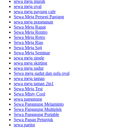
sewa meja murah
sewa meja oval
sewa meja payung cafe
Sewa Meja Persegi Panjang
sewa meja prasmanan
Sewa Meja Rapat
Sewa Meja Rentro
Sewa Meja Retro
Sewa Meja Rias
Sewa Meja Saji
Sewa Meja Seminar
sewa meja single
sewa meja skirting
sewa meja sudut
Sewa meja sudut dan sofa oval
sewa meja taman
sewa meja taman 2in1
Sewa Meja Test
Sewa Misty Cool
sewa panggung
Sewa Panggung Melaminto
Sewa Panggung Multiplek
Sewa Panggung Portable
Sewa Papan Petunjuk
sewa partisi