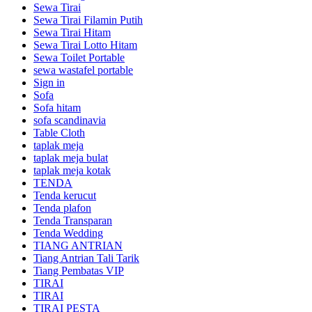
Sewa Tirai
Sewa Tirai Filamin Putih
Sewa Tirai Hitam
Sewa Tirai Lotto Hitam
Sewa Toilet Portable
sewa wastafel portable
Sign in
Sofa
Sofa hitam
sofa scandinavia
Table Cloth
taplak meja
taplak meja bulat
taplak meja kotak
TENDA
Tenda kerucut
Tenda plafon
Tenda Transparan
Tenda Wedding
TIANG ANTRIAN
Tiang Antrian Tali Tarik
Tiang Pembatas VIP
TIRAI
TIRAI
TIRAI PESTA