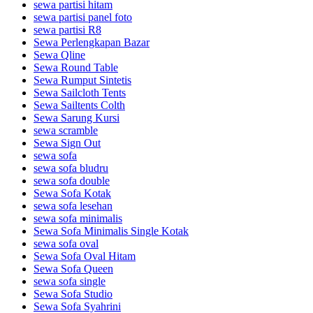
sewa partisi hitam
sewa partisi panel foto
sewa partisi R8
Sewa Perlengkapan Bazar
Sewa Qline
Sewa Round Table
Sewa Rumput Sintetis
Sewa Sailcloth Tents
Sewa Sailtents Colth
Sewa Sarung Kursi
sewa scramble
Sewa Sign Out
sewa sofa
sewa sofa bludru
sewa sofa double
Sewa Sofa Kotak
sewa sofa lesehan
sewa sofa minimalis
Sewa Sofa Minimalis Single Kotak
sewa sofa oval
Sewa Sofa Oval Hitam
Sewa Sofa Queen
sewa sofa single
Sewa Sofa Studio
Sewa Sofa Syahrini