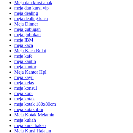
Meja dan kursi anak
meja dan kursi vip
meja dealing
meja dealing kaca
Meja Dinner
meja gubugan
meja gubukan
meja IBM
meja kaca
Meja Kaca Bulat
meja kafe
meja kantin
meja kantor
Meja Kantor Hpl
meja kayu
meja kelas
meja konsul
meja kopi
meja kotak
meja kotak 180x80cm
meja kotak ibm
Meja Kotak Melamin
meja kuliah
meja kursi bakso
Meja Kursi Hajatan