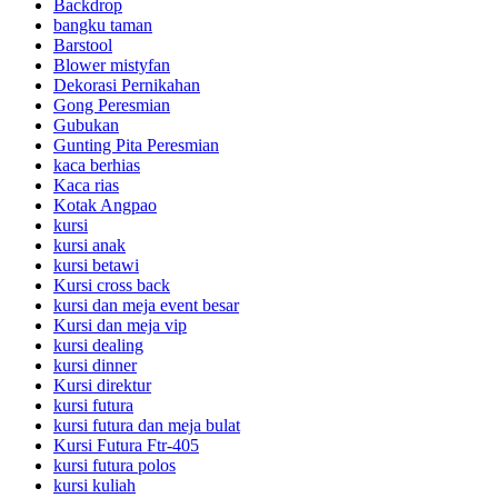
Backdrop
bangku taman
Barstool
Blower mistyfan
Dekorasi Pernikahan
Gong Peresmian
Gubukan
Gunting Pita Peresmian
kaca berhias
Kaca rias
Kotak Angpao
kursi
kursi anak
kursi betawi
Kursi cross back
kursi dan meja event besar
Kursi dan meja vip
kursi dealing
kursi dinner
Kursi direktur
kursi futura
kursi futura dan meja bulat
Kursi Futura Ftr-405
kursi futura polos
kursi kuliah