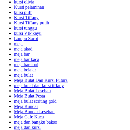
kursi olivia
Kursi pelaminan
kursi puff
Kursi Tiffany
Kursi Tiffany putih
kursi tunggu
kursi VIP kayu
Lampu Sorot
meja
meja akad
meja bar
meja bar kaca
meja barstool
meja belajar
meja bulat
Meja Bulat Dan Kursi Futura
meja bulat dan kursi tiffany
Meja Bulat Lesehan
Meja Bulat Pesta
meja bulat scriting gold
Meja Bundar
Meja Bundar Lesehan
Meja Cafe Kaca
meja dan bangku bakso
meja dan kursi