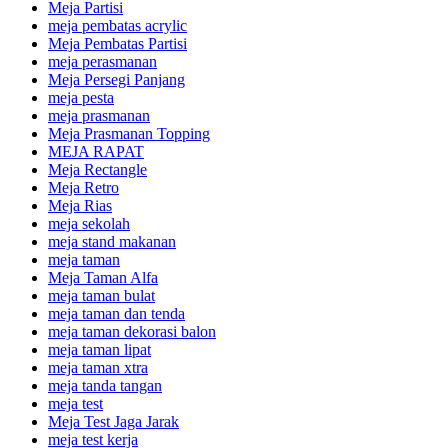
Meja Partisi
meja pembatas acrylic
Meja Pembatas Partisi
meja perasmanan
Meja Persegi Panjang
meja pesta
meja prasmanan
Meja Prasmanan Topping
MEJA RAPAT
Meja Rectangle
Meja Retro
Meja Rias
meja sekolah
meja stand makanan
meja taman
Meja Taman Alfa
meja taman bulat
meja taman dan tenda
meja taman dekorasi balon
meja taman lipat
meja taman xtra
meja tanda tangan
meja test
Meja Test Jaga Jarak
meja test kerja