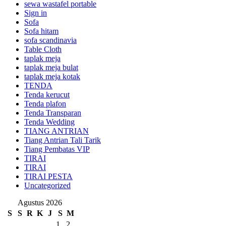
sewa wastafel portable
Sign in
Sofa
Sofa hitam
sofa scandinavia
Table Cloth
taplak meja
taplak meja bulat
taplak meja kotak
TENDA
Tenda kerucut
Tenda plafon
Tenda Transparan
Tenda Wedding
TIANG ANTRIAN
Tiang Antrian Tali Tarik
Tiang Pembatas VIP
TIRAI
TIRAI
TIRAI PESTA
Uncategorized
Agustus 2026
S
S
R
K
J
S
M
1
2