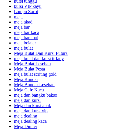
kursi tunggu
kursi VIP kayu
Lampu Sorot
meja
meja akad
meja bar
meja bar kaca
meja barstool
meja belajar
meja bulat
Meja Bulat Dan Kursi Futura
meja bulat dan kursi tiffany
Meja Bulat Lesehan
Meja Bulat Pesta
meja bulat scriting gold
Meja Bundar
Meja Bundar Lesehan
Meja Cafe Kaca
meja dan bangku bakso
meja dan kursi
Meja dan kursi anak
meja dan kursi vip
meja dealing
meja dealing kaca
Meja Dinner