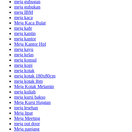
meja gubugan
meja gubukan
meja IBM
meja kaca
Meja Kaca Bulat
meja kafe
meja kantin
meja kantor
Meja Kantor Hpl
meja kayu
meja kelas
meja konsul
meja kopi
meja kotak
meja kotak 180x80cm
meja kotak ibm
Meja Kotak Melamin
meja kuliah
meja kursi bakso
Meja Kursi Hajatan
meja lesehan
Meja lipat
Meja Meeting
meja out door
Meja panjang