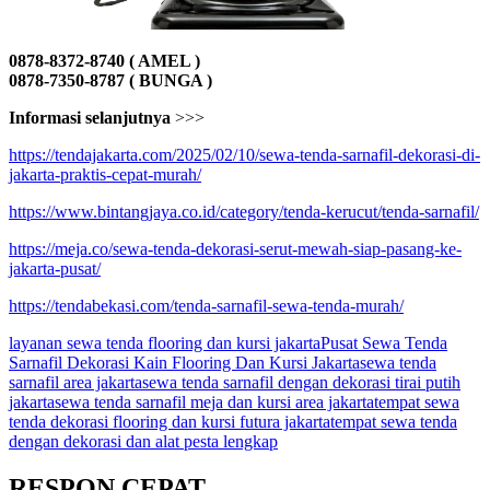
0878-8372-8740 ( AMEL )
0878-7350-8787 ( BUNGA )
Informasi selanjutnya
>>>
https://tendajakarta.com/2025/02/10/sewa-tenda-sarnafil-dekorasi-di-
jakarta-praktis-cepat-murah/
https://www.bintangjaya.co.id/category/tenda-kerucut/tenda-sarnafil/
https://meja.co/sewa-tenda-dekorasi-serut-mewah-siap-pasang-ke-
jakarta-pusat/
https://tendabekasi.com/tenda-sarnafil-sewa-tenda-murah/
layanan sewa tenda flooring dan kursi jakarta
Pusat Sewa Tenda
Sarnafil Dekorasi Kain Flooring Dan Kursi Jakarta
sewa tenda
sarnafil area jakarta
sewa tenda sarnafil dengan dekorasi tirai putih
jakarta
sewa tenda sarnafil meja dan kursi area jakarta
tempat sewa
tenda dekorasi flooring dan kursi futura jakarta
tempat sewa tenda
dengan dekorasi dan alat pesta lengkap
RESPON CEPAT