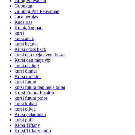
Gong Peresmian
Gubukan
Gunting Pita Peresmian
kaca berhias
Kaca rias
Kotak Angpao
kursi
kursi anak
kursi betawi
Kursi cross back
kursi dan meja event besar
Kursi dan meja vip
kursi dealing
kursi dinner
Kursi direktur
kursi futura
kursi futura dan meja bulat
Kursi Futura Ftr-405
kursi futura polos
kursi kuliah
kursi olivia
Kursi pelaminan
kursi puff
Kursi Tiffany
Kursi Tiffany putih