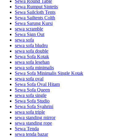
Sewa Round Table
Sewa Rumput Sintetis
Sewa Sailcloth Tents
Sewa Sailtents Colth
Sewa Sarung Kursi
sewa scramble
Sewa Sign Out
sewa sofa
sewa sofa bludru
sewa sofa double
Sewa Sofa Kotak
sewa sofa lesehan
sewa sofa minimalis
Sewa Sofa Minimalis Single Kotak
sewa sofa oval
Sewa Sofa Oval Hitam
Sewa Sofa Queen
sewa sofa single
Sewa Sofa Studio
Sewa Sofa Syahrini
sewa sofa triple
sewa standing mirror
sewa standing rope
Sewa Tenda
sewa tenda bazar