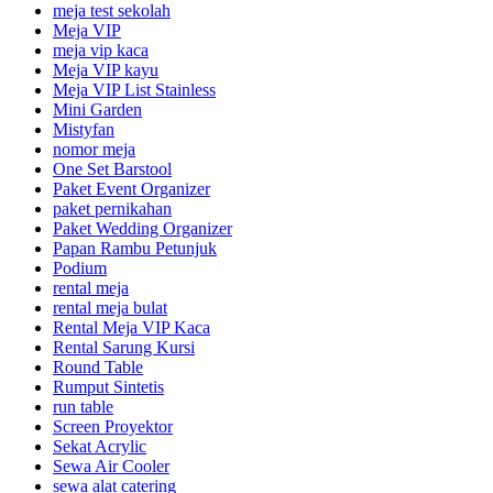
meja test sekolah
Meja VIP
meja vip kaca
Meja VIP kayu
Meja VIP List Stainless
Mini Garden
Mistyfan
nomor meja
One Set Barstool
Paket Event Organizer
paket pernikahan
Paket Wedding Organizer
Papan Rambu Petunjuk
Podium
rental meja
rental meja bulat
Rental Meja VIP Kaca
Rental Sarung Kursi
Round Table
Rumput Sintetis
run table
Screen Proyektor
Sekat Acrylic
Sewa Air Cooler
sewa alat catering