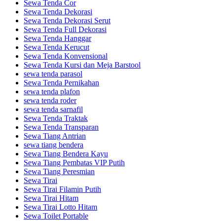
Sewa Tenda Cor
Sewa Tenda Dekorasi
Sewa Tenda Dekorasi Serut
Sewa Tenda Full Dekorasi
Sewa Tenda Hanggar
Sewa Tenda Kerucut
Sewa Tenda Konvensional
Sewa Tenda Kursi dan Meja Barstool
sewa tenda parasol
Sewa Tenda Pernikahan
sewa tenda plafon
sewa tenda roder
sewa tenda sarnafil
Sewa Tenda Traktak
Sewa Tenda Transparan
Sewa Tiang Antrian
sewa tiang bendera
Sewa Tiang Bendera Kayu
Sewa Tiang Pembatas VIP Putih
Sewa Tiang Peresmian
Sewa Tirai
Sewa Tirai Filamin Putih
Sewa Tirai Hitam
Sewa Tirai Lotto Hitam
Sewa Toilet Portable