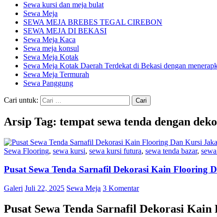
Sewa kursi dan meja bulat
Sewa Meja
SEWA MEJA BREBES TEGAL CIREBON
SEWA MEJA DI BEKASI
Sewa Meja Kaca
Sewa meja konsul
Sewa Meja Kotak
Sewa Meja Kotak Daerah Terdekat di Bekasi dengan menerapka
Sewa Meja Termurah
Sewa Panggung
Cari untuk:
Arsip Tag: tempat sewa tenda dengan dekor
Sewa Flooring
,
sewa kursi
,
sewa kursi futura
,
sewa tenda bazar
,
sewa 
Pusat Sewa Tenda Sarnafil Dekorasi Kain Flooring 
Galeri
Juli 22, 2025
Sewa Meja
3 Komentar
Pusat Sewa Tenda Sarnafil Dekorasi Kain 