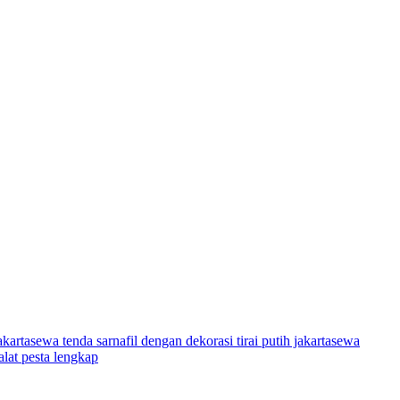
akarta
sewa tenda sarnafil dengan dekorasi tirai putih jakarta
sewa
lat pesta lengkap