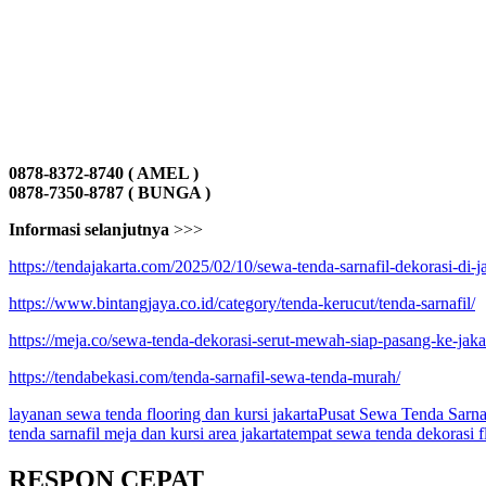
0878-8372-8740 ( AMEL )
0878-7350-8787 ( BUNGA )
Informasi selanjutnya
>>>
https://tendajakarta.com/2025/02/10/sewa-tenda-sarnafil-dekorasi-di-j
https://www.bintangjaya.co.id/category/tenda-kerucut/tenda-sarnafil/
https://meja.co/sewa-tenda-dekorasi-serut-mewah-siap-pasang-ke-jakar
https://tendabekasi.com/tenda-sarnafil-sewa-tenda-murah/
layanan sewa tenda flooring dan kursi jakarta
Pusat Sewa Tenda Sarnaf
tenda sarnafil meja dan kursi area jakarta
tempat sewa tenda dekorasi fl
RESPON CEPAT