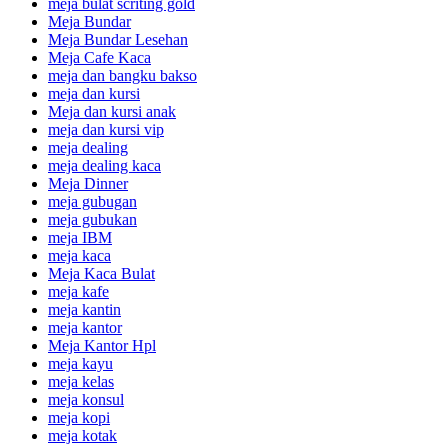
meja bulat scriting gold
Meja Bundar
Meja Bundar Lesehan
Meja Cafe Kaca
meja dan bangku bakso
meja dan kursi
Meja dan kursi anak
meja dan kursi vip
meja dealing
meja dealing kaca
Meja Dinner
meja gubugan
meja gubukan
meja IBM
meja kaca
Meja Kaca Bulat
meja kafe
meja kantin
meja kantor
Meja Kantor Hpl
meja kayu
meja kelas
meja konsul
meja kopi
meja kotak