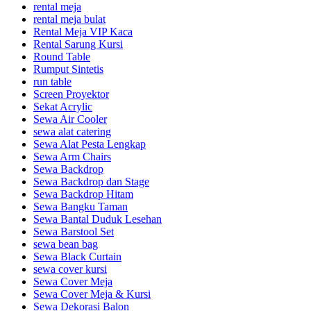
rental meja
rental meja bulat
Rental Meja VIP Kaca
Rental Sarung Kursi
Round Table
Rumput Sintetis
run table
Screen Proyektor
Sekat Acrylic
Sewa Air Cooler
sewa alat catering
Sewa Alat Pesta Lengkap
Sewa Arm Chairs
Sewa Backdrop
Sewa Backdrop dan Stage
Sewa Backdrop Hitam
Sewa Bangku Taman
Sewa Bantal Duduk Lesehan
Sewa Barstool Set
sewa bean bag
Sewa Black Curtain
sewa cover kursi
Sewa Cover Meja
Sewa Cover Meja & Kursi
Sewa Dekorasi Balon