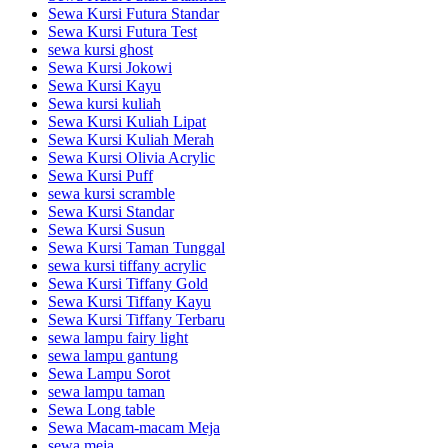
Sewa Kursi Futura Standar
Sewa Kursi Futura Test
sewa kursi ghost
Sewa Kursi Jokowi
Sewa Kursi Kayu
Sewa kursi kuliah
Sewa Kursi Kuliah Lipat
Sewa Kursi Kuliah Merah
Sewa Kursi Olivia Acrylic
Sewa Kursi Puff
sewa kursi scramble
Sewa Kursi Standar
Sewa Kursi Susun
Sewa Kursi Taman Tunggal
sewa kursi tiffany acrylic
Sewa Kursi Tiffany Gold
Sewa Kursi Tiffany Kayu
Sewa Kursi Tiffany Terbaru
sewa lampu fairy light
sewa lampu gantung
Sewa Lampu Sorot
sewa lampu taman
Sewa Long table
Sewa Macam-macam Meja
sewa meja