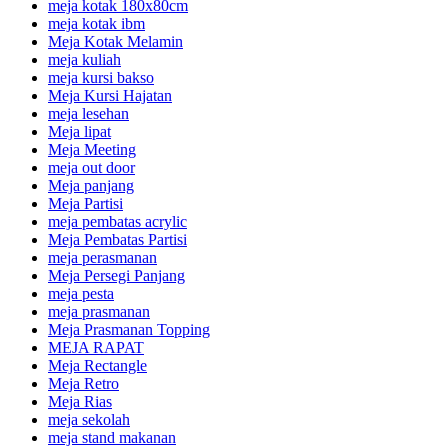
meja kotak 180x80cm
meja kotak ibm
Meja Kotak Melamin
meja kuliah
meja kursi bakso
Meja Kursi Hajatan
meja lesehan
Meja lipat
Meja Meeting
meja out door
Meja panjang
Meja Partisi
meja pembatas acrylic
Meja Pembatas Partisi
meja perasmanan
Meja Persegi Panjang
meja pesta
meja prasmanan
Meja Prasmanan Topping
MEJA RAPAT
Meja Rectangle
Meja Retro
Meja Rias
meja sekolah
meja stand makanan