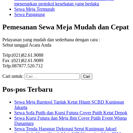
menerapkan protokol kesehatan yang berlaku
Sewa Meja Termurah
Sewa Panggung
Pemesanan Sewa Meja Mudah dan Cepat
Pelayanan yang mudah dan sederhana dengan cara :
Sebut tanggal Acara Anda
Telp:(021)82.61.9088
Fax :(021)82.61.9089
Telp.087877.520.712
Cari untuk:
Pos-pos Terbaru
Sewa Meja Barstool Taplak Ketat Hitam SCBD Kuningan
Jakarta
Sewa Sofa Putih dan Kursi Futura Cover Putih Ketat Depok
Sewa Kursi Futura dan Meja Ibm Cover Putih Event Wisma
Danantara
Sewa Tenda Hanggar Dekorasi Serut Kuningan Jaksel