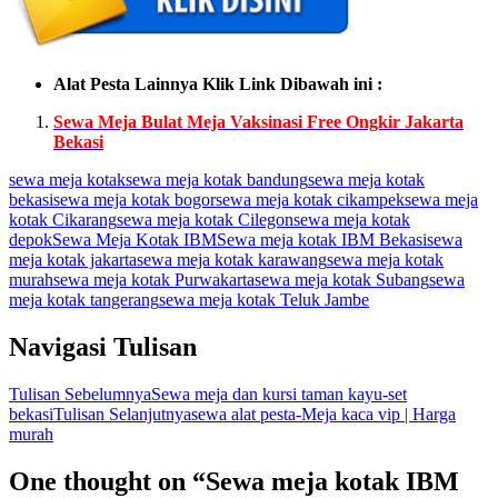
Alat Pesta Lainnya Klik Link Dibawah ini :
Sewa Meja Bulat Meja Vaksinasi Free Ongkir Jakarta
Bekasi
sewa meja kotak
sewa meja kotak bandung
sewa meja kotak
bekasi
sewa meja kotak bogor
sewa meja kotak cikampek
sewa meja
kotak Cikarang
sewa meja kotak Cilegon
sewa meja kotak
depok
Sewa Meja Kotak IBM
Sewa meja kotak IBM Bekasi
sewa
meja kotak jakarta
sewa meja kotak karawang
sewa meja kotak
murah
sewa meja kotak Purwakarta
sewa meja kotak Subang
sewa
meja kotak tangerang
sewa meja kotak Teluk Jambe
Navigasi Tulisan
Tulisan Sebelumnya
Sewa meja dan kursi taman kayu-set
bekasi
Tulisan Selanjutnya
sewa alat pesta-Meja kaca vip | Harga
murah
One thought on “Sewa meja kotak IBM