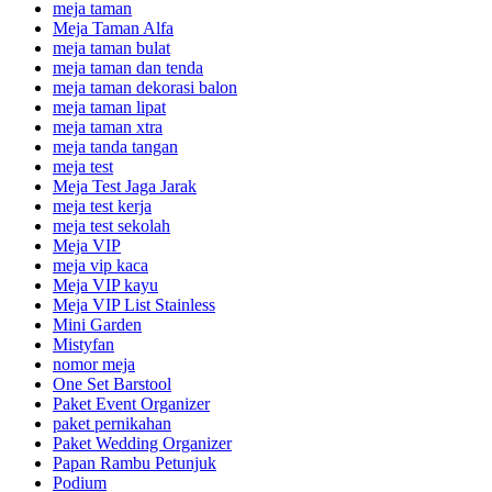
meja taman
Meja Taman Alfa
meja taman bulat
meja taman dan tenda
meja taman dekorasi balon
meja taman lipat
meja taman xtra
meja tanda tangan
meja test
Meja Test Jaga Jarak
meja test kerja
meja test sekolah
Meja VIP
meja vip kaca
Meja VIP kayu
Meja VIP List Stainless
Mini Garden
Mistyfan
nomor meja
One Set Barstool
Paket Event Organizer
paket pernikahan
Paket Wedding Organizer
Papan Rambu Petunjuk
Podium