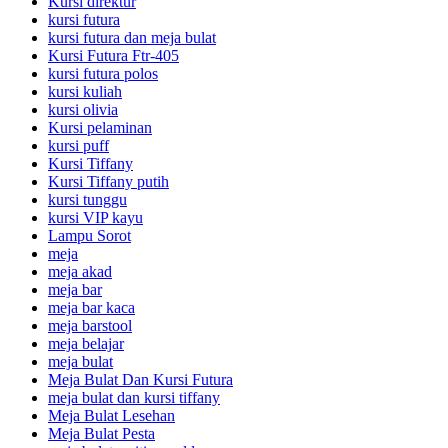
Kursi direktur
kursi futura
kursi futura dan meja bulat
Kursi Futura Ftr-405
kursi futura polos
kursi kuliah
kursi olivia
Kursi pelaminan
kursi puff
Kursi Tiffany
Kursi Tiffany putih
kursi tunggu
kursi VIP kayu
Lampu Sorot
meja
meja akad
meja bar
meja bar kaca
meja barstool
meja belajar
meja bulat
Meja Bulat Dan Kursi Futura
meja bulat dan kursi tiffany
Meja Bulat Lesehan
Meja Bulat Pesta