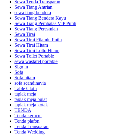
Sewa Tenda Transparan
Sewa Tiang Antrian
sewa tiang bendera
Sewa Tiang Bendera Kayu
Sewa Tiang Pembatas VIP Putih
Sewa Tiang Peresmian
Sewa Tirai
Sewa Tirai Filamin Putih
Sewa Tirai Hitam
Sewa Tirai Lotto Hitam
Sewa Toilet Portable
sewa wastafel portable
Sign in
Sofa
Sofa hitam
sofa scandinavia
Table Cloth
taplak meja
taplak meja bulat
taplak meja kotak
TENDA
Tenda kerucut
Tenda plafon
Tenda Transparan
Tenda Wedding