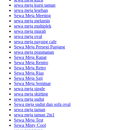
sewa meja kursi taman
sewa meja lesehan
Sewa Meja Meeting
sewa meja melamin
sewa meja multiplek
sewa meja murah
sewa meja oval
sewa meja payung cafe
Sewa Meja Persegi Panjang
sewa meja prasmanan
Sewa Meja Rapat
Sewa Meja Rentro
Sewa Meja Retro
Sewa Meja Rias
Sewa Meja Saji
Sewa Meja Seminar
sewa meja single
sewa meja skirting
sewa meja sudut
Sewa meja sudut dan sofa oval
sewa meja taman
sewa meja taman 2in1
Sewa Meja Test
Sewa Misty Cool