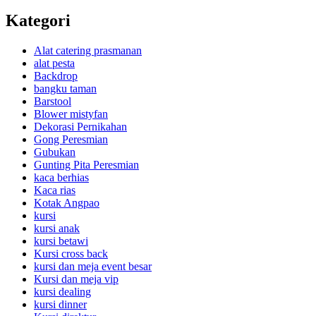
Kategori
Alat catering prasmanan
alat pesta
Backdrop
bangku taman
Barstool
Blower mistyfan
Dekorasi Pernikahan
Gong Peresmian
Gubukan
Gunting Pita Peresmian
kaca berhias
Kaca rias
Kotak Angpao
kursi
kursi anak
kursi betawi
Kursi cross back
kursi dan meja event besar
Kursi dan meja vip
kursi dealing
kursi dinner