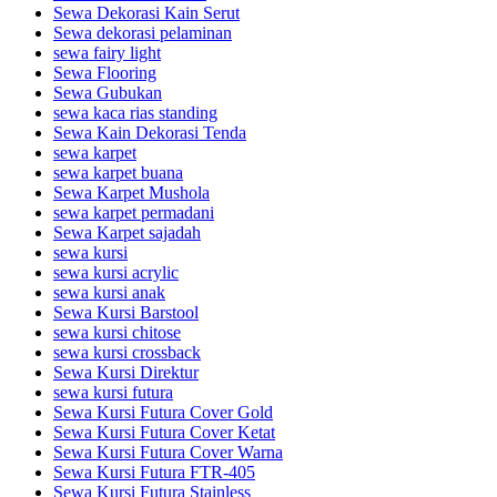
Sewa Dekorasi Kain Serut
Sewa dekorasi pelaminan
sewa fairy light
Sewa Flooring
Sewa Gubukan
sewa kaca rias standing
Sewa Kain Dekorasi Tenda
sewa karpet
sewa karpet buana
Sewa Karpet Mushola
sewa karpet permadani
Sewa Karpet sajadah
sewa kursi
sewa kursi acrylic
sewa kursi anak
Sewa Kursi Barstool
sewa kursi chitose
sewa kursi crossback
Sewa Kursi Direktur
sewa kursi futura
Sewa Kursi Futura Cover Gold
Sewa Kursi Futura Cover Ketat
Sewa Kursi Futura Cover Warna
Sewa Kursi Futura FTR-405
Sewa Kursi Futura Stainless