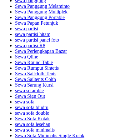
sewa panggung
Sewa Panggung Melaminto
Sewa Panggung Multiplek
Sewa Panggung Portable
Sewa Papan Petunjuk
sewa partisi
sewa partisi hitam
sewa partisi panel foto
sewa partisi R8
Sewa Perlengkapan Bazar
Sewa Qline
Sewa Round Table
Sewa Rumput Sintetis
Sewa Sailcloth Tents
Sewa Sailtents Colth
Sewa Sarung Kursi
sewa scramble
Sewa Sign Out
sewa sofa
sewa sofa bludru
sewa sofa double
Sewa Sofa Kotak
sewa sofa lesehan
sewa sofa minimalis
Sewa Sofa Minimalis Single Kotak